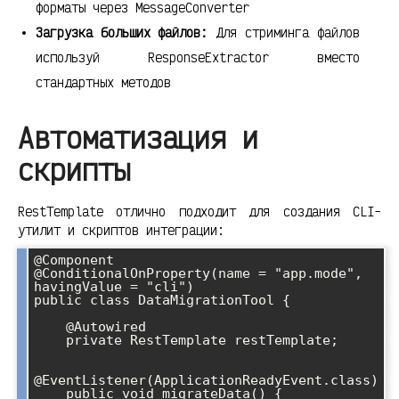
форматы через MessageConverter
Загрузка больших файлов:
Для стриминга файлов
используй ResponseExtractor вместо
стандартных методов
Автоматизация и
скрипты
RestTemplate отлично подходит для создания CLI-
утилит и скриптов интеграции:
@Component

@ConditionalOnProperty(name = "app.mode", 
havingValue = "cli")

public class DataMigrationTool {

    @Autowired

    private RestTemplate restTemplate;

@EventListener(ApplicationReadyEvent.class)

    public void migrateData() {
