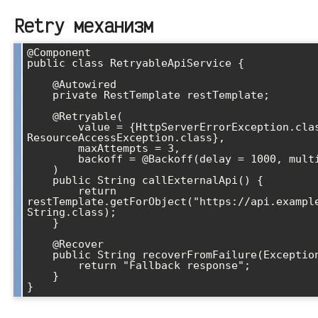
Retry механизм
@Component

public class RetryableApiService {

    @Autowired

    private RestTemplate restTemplate;

    @Retryable(

        value = {HttpServerErrorException.class, 
ResourceAccessException.class},

        maxAttempts = 3,

        backoff = @Backoff(delay = 1000, multiplier = 2)

    )

    public String callExternalApi() {

        return 
restTemplate.getForObject("https://api.example
String.class);

    }

    @Recover

    public String recoverFromFailure(Exception ex) {

        return "Fallback response";

    }

}