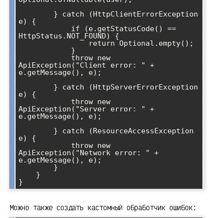
        } catch (HttpClientErrorException 
e) {

            if (e.getStatusCode() == 
HttpStatus.NOT_FOUND) {

                return Optional.empty();

            }

            throw new 
ApiException("Client error: " + 
e.getMessage(), e);

        } catch (HttpServerErrorException 
e) {

            throw new 
ApiException("Server error: " + 
e.getMessage(), e);

        } catch (ResourceAccessException 
e) {

            throw new 
ApiException("Network error: " + 
e.getMessage(), e);

        }

    }

}
Можно также создать кастомный обработчик ошибок: