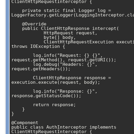
ClientHttpRequestInterceptor {

    private static final Logger log = 
LoggerFactory.getLogger(LoggingInterceptor.cla
    @Override

    public ClientHttpResponse intercept(

            HttpRequest request, 

            byte[] body, 

            ClientHttpRequestExecution execution) 
throws IOException {

        log.info("Request: {} {}", 
request.getMethod(), request.getURI());

        log.debug("Headers: {}", 
request.getHeaders());

        ClientHttpResponse response = 
execution.execute(request, body);

        log.info("Response: {}", 
response.getStatusCode());

        return response;

    }

}

@Component

public class AuthInterceptor implements 
ClientHttpRequestInterceptor {
