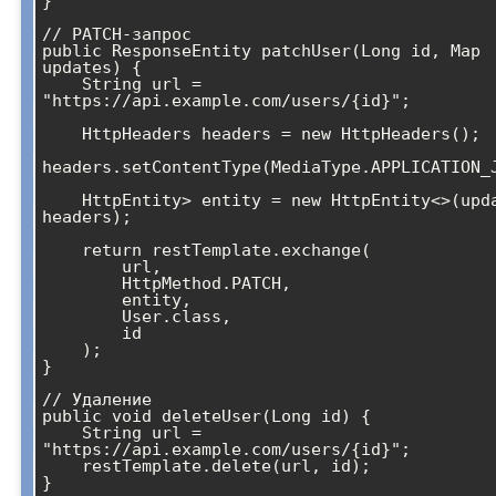
}

// PATCH-запрос

public ResponseEntity
 patchUser(Long id, Map
updates) {

    String url = 
"https://api.example.com/users/{id}";

    HttpHeaders headers = new HttpHeaders();

headers.setContentType(MediaType.APPLICATION_J
    HttpEntity
> entity = new HttpEntity<>(upda
headers);

    return restTemplate.exchange(

        url,

        HttpMethod.PATCH,

        entity,

        User.class,

        id

    );

}

// Удаление

public void deleteUser(Long id) {

    String url = 
"https://api.example.com/users/{id}";

    restTemplate.delete(url, id);

}