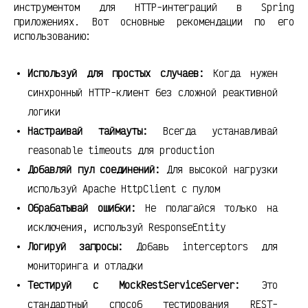
инструментом для HTTP-интеграций в Spring
приложениях. Вот основные рекомендации по его
использованию:
Используй для простых случаев:
Когда нужен
синхронный HTTP-клиент без сложной реактивной
логики
Настраивай таймауты:
Всегда устанавливай
reasonable timeouts для production
Добавляй пул соединений:
Для высокой нагрузки
используй Apache HttpClient с пулом
Обрабатывай ошибки:
Не полагайся только на
исключения, используй ResponseEntity
Логируй запросы:
Добавь interceptors для
мониторинга и отладки
Тестируй с MockRestServiceServer:
Это
стандартный способ тестирования REST-