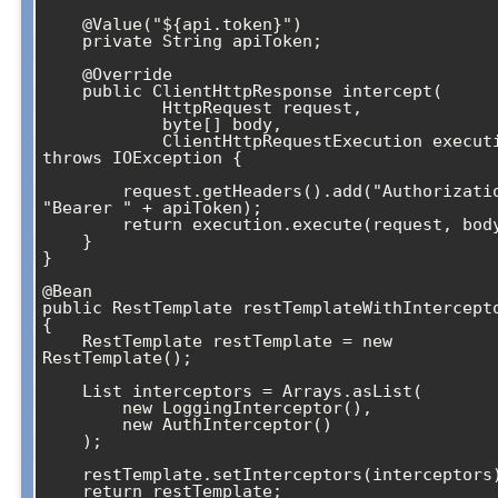
    @Value("${api.token}")

    private String apiToken;

    @Override

    public ClientHttpResponse intercept(

            HttpRequest request, 

            byte[] body, 

            ClientHttpRequestExecution execution) 
throws IOException {

        request.getHeaders().add("Authorization", 
"Bearer " + apiToken);

        return execution.execute(request, body);

    }

}

@Bean

public RestTemplate restTemplateWithIntercepto
{

    RestTemplate restTemplate = new 
RestTemplate();

    List
 interceptors = Arrays.asList(

        new LoggingInterceptor(),

        new AuthInterceptor()

    );

    restTemplate.setInterceptors(interceptors);

    return restTemplate;
