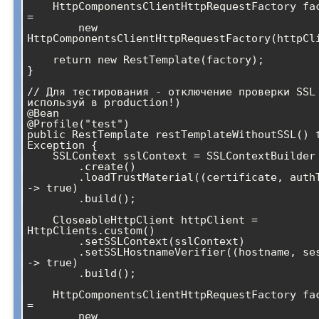
    HttpComponentsClientHttpRequestFactory factory 
= 

        new 
HttpComponentsClientHttpRequestFactory(httpCli
    return new RestTemplate(factory);

}

// Для тестирования - отключение проверки SSL 
используй в production!)

@Bean

@Profile("test")

public RestTemplate restTemplateWithoutSSL() t
Exception {

    SSLContext sslContext = SSLContextBuilder

        .create()

        .loadTrustMaterial((certificate, authType) 
-> true)

        .build();

    CloseableHttpClient httpClient = 
HttpClients.custom()

        .setSSLContext(sslContext)

        .setSSLHostnameVerifier((hostname, session) 
-> true)

        .build();

    HttpComponentsClientHttpRequestFactory factory 
= 

        new 