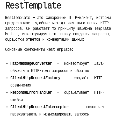
RestTemplate
RestTemplate — это синхронный HTTP-клиент, который
предоставляет удобные методы для выполнения HTTP-
запросов. Он работает по принципу шаблона Template
Method, инкапсулируя всю логику создания запросов,
обработки ответов и конвертации данных.
Основные компоненты RestTemplate:
HttpMessageConverter
— конвертирует Java-
объекты в HTTP-тела запросов и обратно
ClientHttpRequestFactory
— создаёт HTTP-
соединения
ResponseErrorHandler
— обрабатывает HTTP-
ошибки
ClientHttpRequestInterceptor
— позволяет
перехватывать и модифицировать запросы