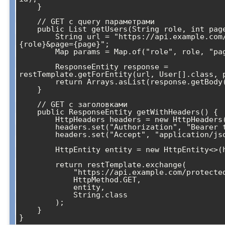
    }

    // GET с query параметрами

    public List
 getUsers(String role, int page
        String url = "https://api.example.com/users?role=
{role}&page={page}";

        Map
 params = Map.of("role", role, "pag
        ResponseEntity
 response = 
restTemplate.getForEntity(url, User[].class, p
        return Arrays.asList(response.getBody());

    }

    // GET с заголовками

    public ResponseEntity
 getWithHeaders() {

        HttpHeaders headers = new HttpHeaders();

        headers.set("Authorization", "Bearer token123");

        headers.set("Accept", "application/json");

        HttpEntity
 entity = new HttpEntity<>(h
        return restTemplate.exchange(

            "https://api.example.com/protected",

            HttpMethod.GET,

            entity,

            String.class

        );

    }

}