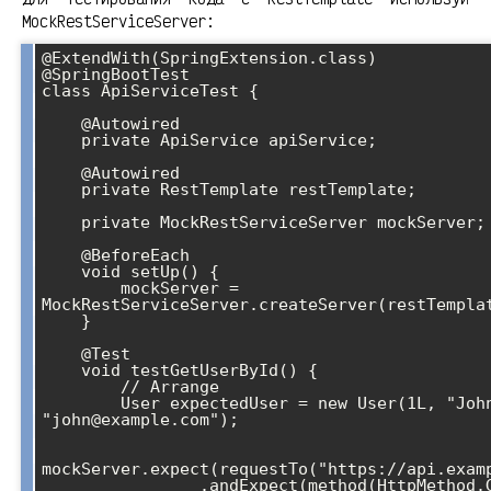
MockRestServiceServer:
@ExtendWith(SpringExtension.class)

@SpringBootTest

class ApiServiceTest {

    @Autowired

    private ApiService apiService;

    @Autowired

    private RestTemplate restTemplate;

    private MockRestServiceServer mockServer;

    @BeforeEach

    void setUp() {

        mockServer = 
MockRestServiceServer.createServer(restTemplat
    }

    @Test

    void testGetUserById() {

        // Arrange

        User expectedUser = new User(1L, "John Doe", 
"john@example.com");

mockServer.expect(requestTo("https://api.examp
                .andExpect(method(HttpMethod.GET))
