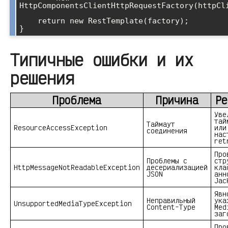
HttpComponentsClientHttpRequestFactory(httpCli
    return new RestTemplate(factory);

}
Типичные ошибки и их
решения
Проблема
Причина
Ре
Уве
тай
Таймаут
ResourceAccessException
или
соединения
нас
ret
Про
Проблемы с
стр
HttpMessageNotReadableException
десериализацией
кла
JSON
анн
Jac
Явн
Неправильный
ука
UnsupportedMediaTypeException
Content-Type
Med
заг
Про