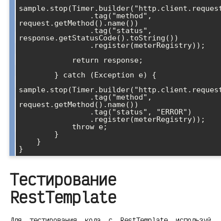
sample.stop(Timer.builder("http.client.request
                .tag("method", 
request.getMethod().name())

                .tag("status", 
response.getStatusCode().toString())

                .register(meterRegistry));

            return response;

        } catch (Exception e) {

sample.stop(Timer.builder("http.client.request
                .tag("method", 
request.getMethod().name())

                .tag("status", "ERROR")

                .register(meterRegistry));

            throw e;

        }

    }

}
Тестирование
RestTemplate
Для тестирования кода с RestTemplate используй