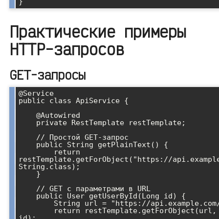
}
Практические примеры
HTTP-запросов
GET-запросы
@Service

public class ApiService {

    @Autowired

    private RestTemplate restTemplate;

    // Простой GET-запрос

    public String getPlainText() {

        return 
restTemplate.getForObject("https://api.example
String.class);

    }

    // GET с параметрами в URL

    public User getUserById(Long id) {

        String url = "https://api.example.com/users/{id}";

        return restTemplate.getForObject(url, User.class, 
id);
