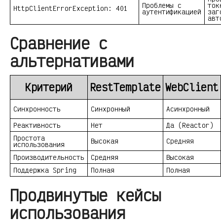
Проблемы с
ток
HttpClientErrorException: 401
аутентификацией
заг
авт
Сравнение с
альтернативами
Критерий
RestTemplate
WebClient
Синхронность
Синхронный
Асинхронный
Реактивность
Нет
Да (Reactor)
Простота
Высокая
Средняя
использования
Производительность
Средняя
Высокая
Поддержка Spring
Полная
Полная
Продвинутые кейсы
использования