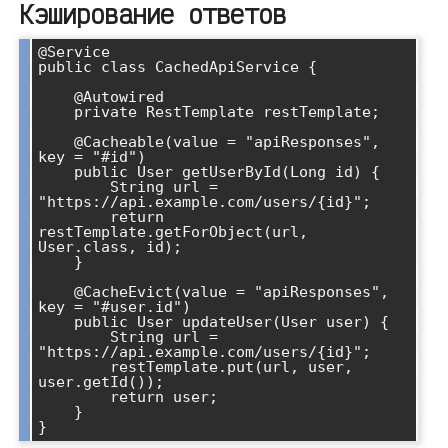
Кэширование ответов
@Service

public class CachedApiService {

    @Autowired

    private RestTemplate restTemplate;

    @Cacheable(value = "apiResponses", 
key = "#id")

    public User getUserById(Long id) {

        String url = 
"https://api.example.com/users/{id}";

        return 
restTemplate.getForObject(url, 
User.class, id);

    }

    @CacheEvict(value = "apiResponses", 
key = "#user.id")

    public User updateUser(User user) {

        String url = 
"https://api.example.com/users/{id}";

        restTemplate.put(url, user, 
user.getId());

        return user;

    }

}