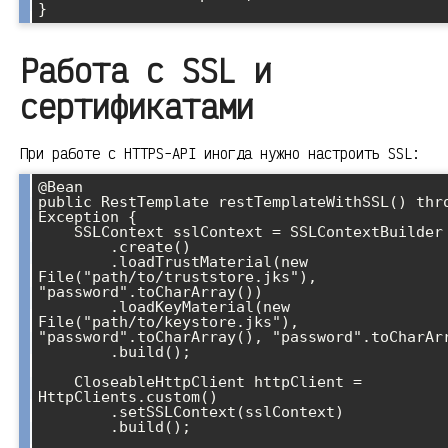
}
Работа с SSL и
сертификатами
При работе с HTTPS-API иногда нужно настроить SSL:
@Bean

public RestTemplate restTemplateWithSSL() thro
Exception {

    SSLContext sslContext = SSLContextBuilder

        .create()

        .loadTrustMaterial(new 
File("path/to/truststore.jks"), 
"password".toCharArray())

        .loadKeyMaterial(new 
File("path/to/keystore.jks"), 
"password".toCharArray(), "password".toCharArr
        .build();

    CloseableHttpClient httpClient = 
HttpClients.custom()

        .setSSLContext(sslContext)

        .build();
