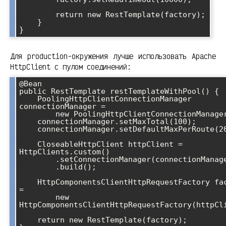
        return new RestTemplate(factory);

    }

}
Для production-окружения лучше использовать Apache
HttpClient с пулом соединений:
@Bean

public RestTemplate restTemplateWithPool() {

    PoolingHttpClientConnectionManager 
connectionManager = 

        new PoolingHttpClientConnectionManager();

    connectionManager.setMaxTotal(100);

    connectionManager.setDefaultMaxPerRoute(20);

    CloseableHttpClient httpClient = 
HttpClients.custom()

        .setConnectionManager(connectionManager)

        .build();

    HttpComponentsClientHttpRequestFactory factory 
= 

        new 
HttpComponentsClientHttpRequestFactory(httpCli
    return new RestTemplate(factory);
