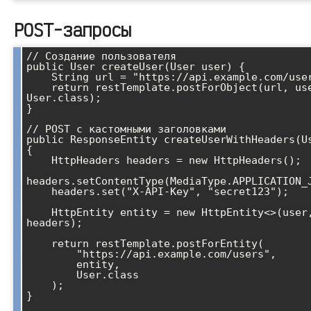
POST-запросы
// Создание пользователя

public User createUser(User user) {

    String url = "https://api.example.com/users";

    return restTemplate.postForObject(url, user, 
User.class);

}

// POST с кастомными заголовками

public ResponseEntity
 createUserWithHeaders(Us
{

    HttpHeaders headers = new HttpHeaders();

headers.setContentType(MediaType.APPLICATION_J
    headers.set("X-API-Key", "secret123");

    HttpEntity
 entity = new HttpEntity<>(user,
headers);

    return restTemplate.postForEntity(

        "https://api.example.com/users",

        entity,

        User.class

    );

}
