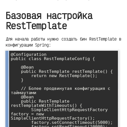
Базовая настройка
RestTemplate
Для начала работы нужно создать бин RestTemplate в
конфигурации Spring:
@Configuration

public class RestTemplateConfig {

    @Bean

    public RestTemplate restTemplate() {

        return new RestTemplate();

    }

    // Более продвинутая конфигурация с 
таймаутами

    @Bean

    public RestTemplate 
restTemplateWithTimeouts() {

        SimpleClientHttpRequestFactory 
factory = new 
SimpleClientHttpRequestFactory();

        factory.setConnectTimeout(5000);

        factory.setReadTimeout(10000);
