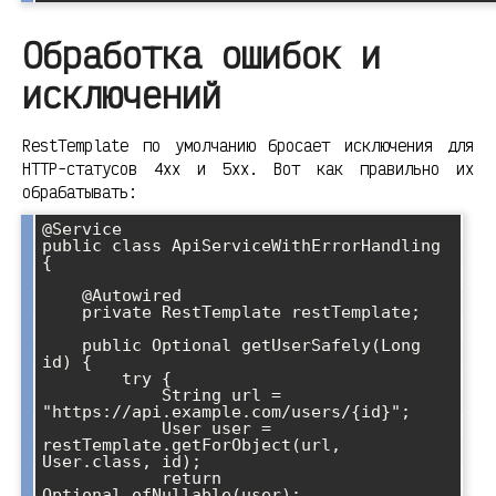
Обработка ошибок и
исключений
RestTemplate по умолчанию бросает исключения для
HTTP-статусов 4xx и 5xx. Вот как правильно их
обрабатывать:
@Service

public class ApiServiceWithErrorHandling 
{

    @Autowired

    private RestTemplate restTemplate;

    public Optional
 getUserSafely(Long 
id) {

        try {

            String url = 
"https://api.example.com/users/{id}";

            User user = 
restTemplate.getForObject(url, 
User.class, id);

            return 
Optional.ofNullable(user);
