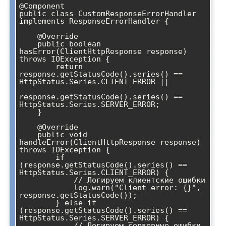
@Component

public class CustomResponseErrorHandler 
implements ResponseErrorHandler {

    @Override

    public boolean 
hasError(ClientHttpResponse response) 
throws IOException {

        return 
response.getStatusCode().series() == 
HttpStatus.Series.CLIENT_ERROR ||

response.getStatusCode().series() == 
HttpStatus.Series.SERVER_ERROR;

    }

    @Override

    public void 
handleError(ClientHttpResponse response) 
throws IOException {

        if 
(response.getStatusCode().series() == 
HttpStatus.Series.CLIENT_ERROR) {

            // Логируем клиентские ошибки

            log.warn("Client error: {}", 
response.getStatusCode());

        } else if 
(response.getStatusCode().series() == 
HttpStatus.Series.SERVER_ERROR) {

            // Логируем серверные ошибки
