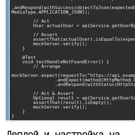
.andRespond(withSuccess(objectToJson(expectedU
MediaType.APPLICATION_JSON));

        // Act

        User actualUser = apiService.getUserById(1L);

        // Assert

        assertThat(actualUser).isEqualTo(expectedUser);

        mockServer.verify();

    }

    @Test

    void testHandleNotFoundError() {

        // Arrange

mockServer.expect(requestTo("https://api.examp
                .andExpect(method(HttpMethod.GET))

                .andRespond(withStatus(HttpStatus.NOT_FOUND));

        // Act & Assert

        Optional
 result = apiService.getUserSa
        assertThat(result).isEmpty();

        mockServer.verify();

    }

}
Деплой и настройка на