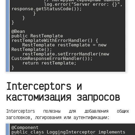
            log.error("Server error: {}", 
response.getStatusCode());

        }

    }

}

@Bean

public RestTemplate 
restTemplateWithErrorHandler() {

    RestTemplate restTemplate = new 
RestTemplate();

    restTemplate.setErrorHandler(new 
CustomResponseErrorHandler());

    return restTemplate;

}
Interceptors и
кастомизация запросов
Interceptors полезны для добавления общих
заголовков, логирования или аутентификации:
@Component

public class LoggingInterceptor implements 