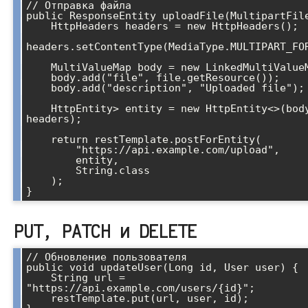
// Отправка файла

public ResponseEntity
 uploadFile(MultipartFile
    HttpHeaders headers = new HttpHeaders();

headers.setContentType(MediaType.MULTIPART_FOR
    MultiValueMap
 body = new LinkedMultiValueM
    body.add("file", file.getResource());

    body.add("description", "Uploaded file");

    HttpEntity
> entity = new HttpEntity<>(body
headers);

    return restTemplate.postForEntity(

        "https://api.example.com/upload",

        entity,

        String.class

    );

}
PUT, PATCH и DELETE
// Обновление пользователя

public void updateUser(Long id, User user) {

    String url = 
"https://api.example.com/users/{id}";

    restTemplate.put(url, user, id);
