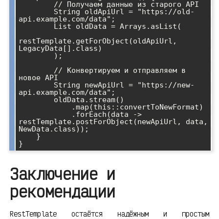
        // Получаем данные из старого API

        String oldApiUrl = "https://old-
api.example.com/data";

        List
 oldData = Arrays.asList(

restTemplate.getForObject(oldApiUrl, 
LegacyData[].class)

        );

        // Конвертируем и отправляем в 
новое API

        String newApiUrl = "https://new-
api.example.com/data";

        oldData.stream()

            .map(this::convertToNewFormat)

            .forEach(data -> 
restTemplate.postForObject(newApiUrl, data, 
NewData.class));

    }

}
Заключение и
рекомендации
RestTemplate остаётся надёжным и простым