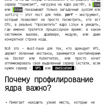
сервер “тормозит”, нагрузка на ядро растёт, а
top
или
показывают только загадочный
system
или
htop
softirq
— этот пост для тебя.
perf
— инструмент,
который позволяет не просто посмотреть, кто ест
CPU, а реально “просветить” ядро Linux и увидеть,
где именно тратится процессорное время: в каком
системном вызове, драйвере, модуле, или даже
конкретной строке кода.
Всё это — must-have для тех, кто арендует VPS,
держит облачные инстансы, занимается контейнерами
на Docker или Kubernetes, или просто хочет
оптимизировать свой выделенный сервер (кстати, если
нужен сервер —
VPS
или
dedicated
).
Почему профилирование
ядра важно?
Помогает находить узкие места, которые не