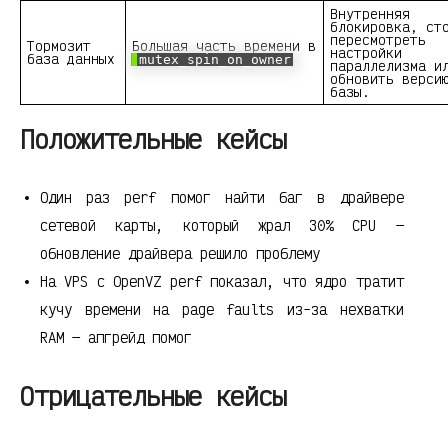
Внутренняя
блокировка, ст
пересмотреть
Тормозит
Большая часть времени в
настройки
база данных
mutex_spin_on_owner
параллелизма и
обновить верси
базы.
Положительные кейсы
Один раз perf помог найти баг в драйвере
сетевой карты, который жрал 30% CPU —
обновление драйвера решило проблему
На VPS с OpenVZ perf показал, что ядро тратит
кучу времени на page faults из-за нехватки
RAM — апгрейд помог
Отрицательные кейсы