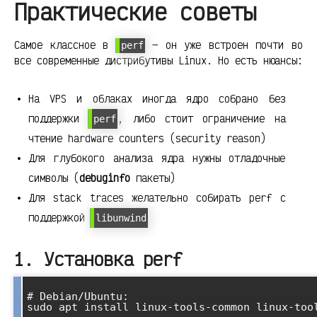
Практические советы
Самое классное в
— он уже встроен почти во
perf
все современные дистрибутивы Linux. Но есть нюансы:
На VPS и облаках иногда ядро собрано без
поддержки
, либо стоит ограничение на
perf
чтение hardware counters (security reason)
Для глубокого анализа ядра нужны отладочные
символы (
debuginfo
пакеты)
Для stack traces желательно собирать perf с
поддержкой
libunwind
1. Установка perf
# Debian/Ubuntu:

sudo apt install linux-tools-common linux-tool