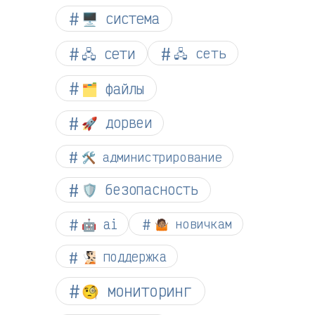
🖥️ система
🖧 сети
🖧 сеть
🗂️ файлы
🚀 дорвеи
🛠️ администрирование
🛡️ безопасность
🤖 ai
🤷🏽 новичкам
🧏🏻 поддержка
🧐 мониторинг