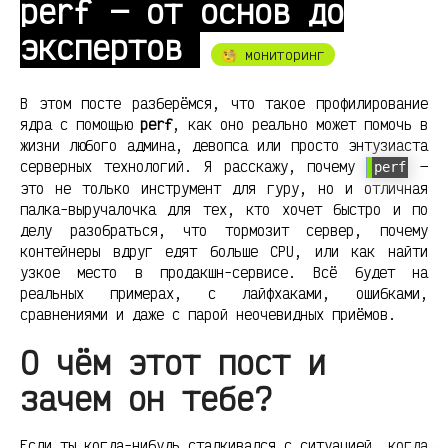
perf — от основ до
экспертов
🧐 мониторинг
В этом посте разберёмся, что такое профилирование
ядра с помощью
perf
, как оно реально может помочь в
жизни любого админа, девопса или просто энтузиаста
серверных технологий. Я расскажу, почему
—
perf
это не только инструмент для гуру, но и отличная
палка-выручалочка для тех, кто хочет быстро и по
делу разобраться, что тормозит сервер, почему
контейнеры вдруг едят больше CPU, или как найти
узкое место в продакшн-сервисе. Всё будет на
реальных примерах, с лайфхаками, ошибками,
сравнениями и даже с парой неочевидных приёмов.
О чём этот пост и
зачем он тебе?
Если ты когда-нибудь сталкивался с ситуацией, когда