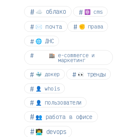
☁︎ облако
⚛ cms
✉️ почта
✊ права
🌐 ДНС
🏬 e-commerce и
маркетинг
👀 тренды
🐳 докер
👤 whois
👤 пользователи
👥 работа в офисе
👨‍💻 devops