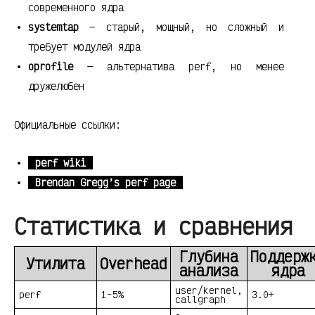
современного ядра
systemtap
— старый, мощный, но сложный и
требует модулей ядра
oprofile
— альтернатива perf, но менее
дружелюбен
Официальные ссылки:
perf wiki
Brendan Gregg’s perf page
Статистика и сравнения
Глубина
Поддерж
Утилита
Overhead
анализа
ядра
user/kernel,
perf
1-5%
3.0+
callgraph