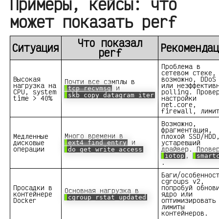
Примеры, кейсы: что
может показать perf
Что показал
Ситуация
Рекомендац
perf
Проблема в
сетевом стеке,
Высокая
возможно, DDoS
Почти все сэмплы в
нагрузка на
или неэффектив
и
tcp_recvmsg
CPU, system
polling. Прове
skb_copy_datagram_iter
time > 40%
настройки
net.core,
firewall, лими
Возможно,
фрагментация,
Много времени в
Медленные
плохой SSD/HDD
и
дисковые
устаревший
ext4_find_entry
операции
драйвер. Прове
do_get_write_access
,
iotop
smart
.
Баги/особеннос
cgroups v2,
Просадки в
попробуй обнов
Основная нагрузка в
контейнере
ядро или
cgroup_rstat_updated
Docker
оптимизировать
лимиты
контейнеров.