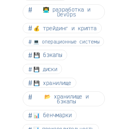
👨‍💻 разработка и
DevOps
💰 трейдинг и крипта
💻 операционные системы
💾 бэкапы
💾 диски
💾 хранилище
📂 хранилище и
бэкапы
📊 бенчмарки
📊 производительность