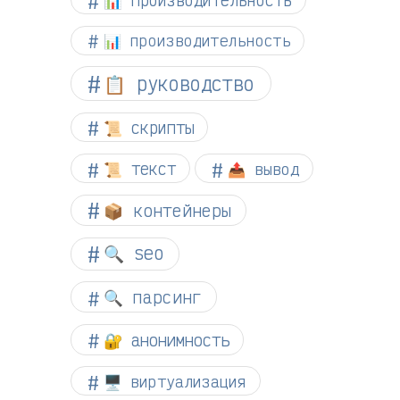
📊 производительность
📋 руководство
📜 скрипты
📜 текст
📤 вывод
📦 контейнеры
🔍 seo
🔍 парсинг
🔐 анонимность
🖥️ виртуализация