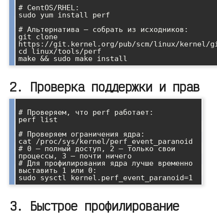
# CentOS/RHEL:

sudo yum install perf

# Альтернатива — собрать из исходников:

git clone 
https://git.kernel.org/pub/scm/linux/kernel/gi
cd linux/tools/perf

2. Проверка поддержки и прав
# Проверяем, что perf работает:

perf list

# Проверяем ограничения ядра:

cat /proc/sys/kernel/perf_event_paranoid

# 0 — полный доступ, 2 — только свои 
процессы, 3 — почти ничего

# Для профилирования ядра лучше временно 
выставить 1 или 0:

3. Быстрое профилирование