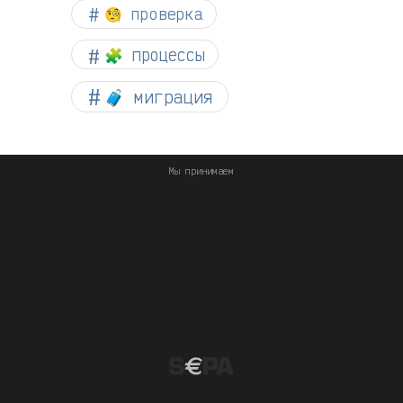
🧐 проверка
🧩 процессы
🧳 миграция
Мы принимаем