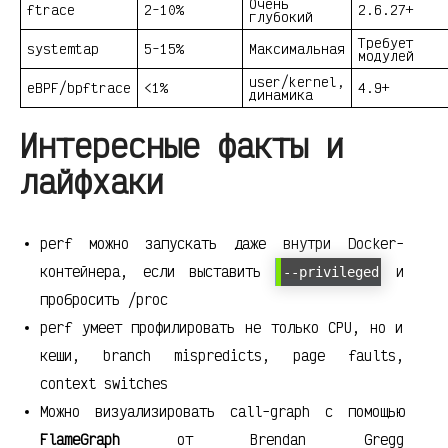
Очень
ftrace
2-10%
2.6.27+
глубокий
Требует
systemtap
5-15%
Максимальная
модулей
user/kernel,
eBPF/bpftrace
<1%
4.9+
динамика
Интересные факты и
лайфхаки
perf можно запускать даже внутри Docker-
контейнера, если выставить
и
--privileged
пробросить /proc
perf умеет профилировать не только CPU, но и
кеши, branch mispredicts, page faults,
context switches
Можно визуализировать call-graph с помощью
FlameGraph
от Brendan Gregg