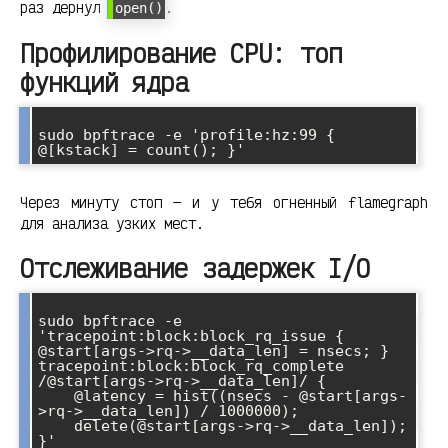
раз дернул
.
open()
Профилирование CPU: топ
функций ядра
sudo bpftrace -e 'profile:hz:99 { 
Через минуту стоп — и у тебя огненный flamegraph
для анализа узких мест.
Отслеживание задержек I/O
sudo bpftrace -e 
'tracepoint:block:block_rq_issue { 
@start[args->rq->__data_len] = nsecs; }

tracepoint:block:block_rq_complete 
/@start[args->rq->__data_len]/ {

    @latency = hist((nsecs - @start[args-
>rq->__data_len]) / 1000000);

    delete(@start[args->rq->__data_len]);
