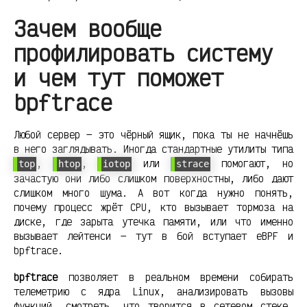
Зачем вообще
профилировать систему
и чем тут поможет
bpftrace
Любой сервер — это чёрный ящик, пока ты не начнёшь
в него заглядывать. Иногда стандартные утилиты типа
,
,
или
помогают, но
top
htop
iotop
strace
зачастую они либо слишком поверхностны, либо дают
слишком много шума. А вот когда нужно понять,
почему процесс жрёт CPU, кто вызывает тормоза на
диске, где зарыта утечка памяти, или что именно
вызывает лейтенси — тут в бой вступает eBPF и
bpftrace.
bpftrace
позволяет в реальном времени собирать
телеметрию с ядра Linux, анализировать вызовы
функций, смотреть, что творится в сетевом стеке,