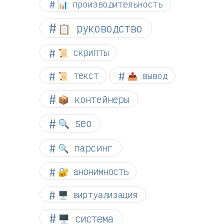
📊 производительность
📋 руководство
📜 скрипты
📜 текст
📤 вывод
📦 контейнеры
🔍 seo
🔍 парсинг
🔐 анонимность
🖥️ виртуализация
🖥️ система