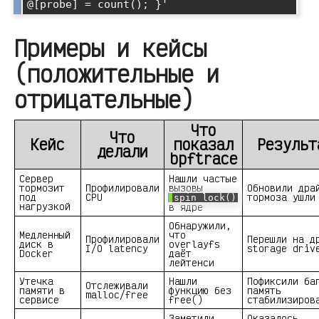
Примеры и кейсы
(положительные и
отрицательные)
Что
Что
Кейс
показал
Результ
делали
bpftrace
Сервер
Нашли частые
тормозит
Профилировали
вызовы
Обновили дра
под
CPU
тормоза ушли
spin_lock()
нагрузкой
в ядре
Обнаружили,
Медленный
что
Профилировали
Перешли на д
диск в
overlayfs
I/O latency
storage driv
Docker
даёт
лейтенси
Утечка
Нашли
Пофиксили ба
Отслеживали
памяти в
функцию без
память
malloc/free
сервисе
free()
стабилизиров
Заметили
Оказалось,