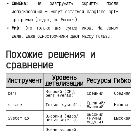
Ошибка:
Не разгружать скрипты после
использования — могут остаться dangling bpf-
программы (редко, но бывает).
Миф:
Это только для супер-гиков. На самом
деле, даже однострочники дают массу пользы.
Похожие решения и
сравнение
Уровень
Инструмент
Ресурсы
Гибко
детализации
Высокий (CPU,
perf
Средний
Средняя
perf events)
Средний/
strace
Только syscalls
Низкая
Высокий
Высокий
Высокий (ядро/
SystemTap
(нужны
Высокая
пользователь)
модули)
Очень высокий