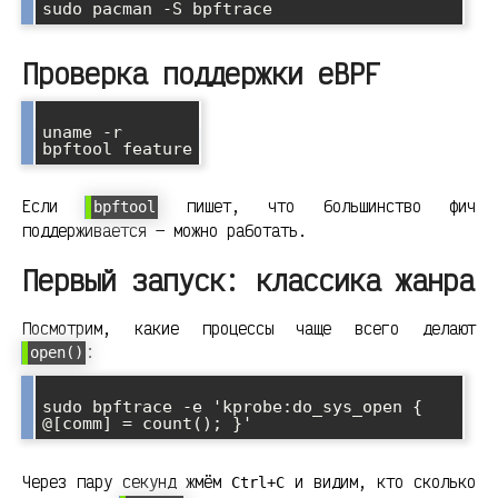
Проверка поддержки eBPF
uname -r

Если
пишет, что большинство фич
bpftool
поддерживается — можно работать.
Первый запуск: классика жанра
Посмотрим, какие процессы чаще всего делают
:
open()
sudo bpftrace -e 'kprobe:do_sys_open { 
Через пару секунд жмём
и видим, кто сколько
Ctrl+C