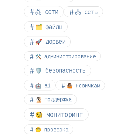
🖧 сети
🖧 сеть
🗂️ файлы
🚀 дорвеи
🛠️ администрирование
🛡️ безопасность
🤖 ai
🤷🏽 новичкам
🧏🏻 поддержка
🧐 мониторинг
🧐 проверка