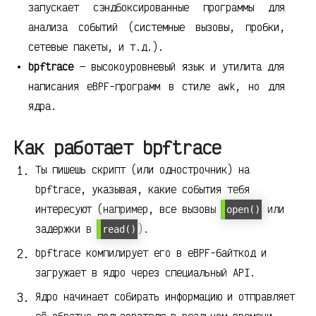
запускает сэндбоксированные программы для
анализа событий (системные вызовы, пробки,
сетевые пакеты, и т.д.).
bpftrace
— высокоуровневый язык и утилита для
написания eBPF-программ в стиле awk, но для
ядра.
Как работает bpftrace
Ты пишешь скрипт (или однострочник) на
bpftrace, указывая, какие события тебя
интересуют (например, все вызовы
или
open()
задержки в
).
read()
bpftrace компилирует его в eBPF-байткод и
загружает в ядро через специальный API.
Ядро начинает собирать информацию и отправляет