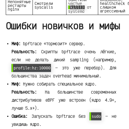
Непонятные
Смотрели
частые
healthcheck 
рестарты
syscalls
от
слишком
kill()
nginx
агрессивный
systemd
Ошибки новичков и мифы
Миф:
bpftrace «тормозит» сервер.
Реальность:
Скрипты bpftrace очень лёгкие,
если не делать дикий sampling (например,
— это уже перебор). Для
profile:hz:10000
большинства задач overhead минимальный.
Миф:
Нужно собирать специальное ядро.
Реальность:
На большинстве современных
дистрибутивов eBPF уже встроен (ядро 4.9+,
лучше 5.x+).
Ошибка:
Запускать bpftrace без
— не
sudo
увидишь ядро.