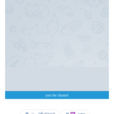
☁︎ облако