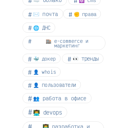
⚛ cms
✉️ почта
✊ права
🌐 ДНС
🏬 e-commerce и
маркетинг
👀 тренды
🐳 докер
👤 whois
👤 пользователи
👥 работа в офисе
👨‍💻 devops
👨‍💻 разработка и