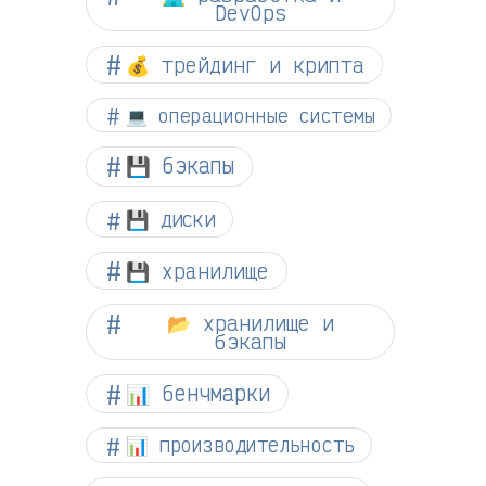
DevOps
💰 трейдинг и крипта
💻 операционные системы
💾 бэкапы
💾 диски
💾 хранилище
📂 хранилище и
бэкапы
📊 бенчмарки
📊 производительность