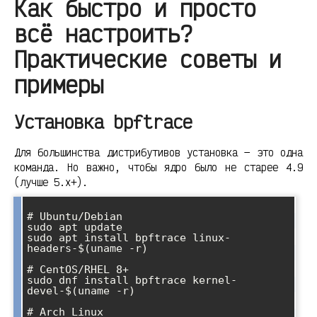
Как быстро и просто
всё настроить?
Практические советы и
примеры
Установка bpftrace
Для большинства дистрибутивов установка — это одна
команда. Но важно, чтобы ядро было не старее 4.9
(лучше 5.x+).
# Ubuntu/Debian

sudo apt update

sudo apt install bpftrace linux-
headers-$(uname -r)

# CentOS/RHEL 8+

sudo dnf install bpftrace kernel-
devel-$(uname -r)

# Arch Linux
