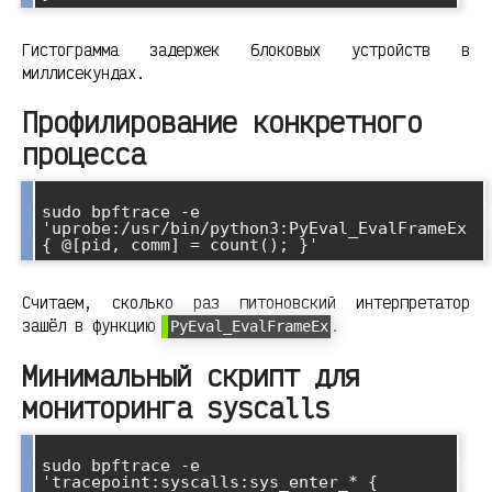
Гистограмма задержек блоковых устройств в
миллисекундах.
Профилирование конкретного
процесса
sudo bpftrace -e 
'uprobe:/usr/bin/python3:PyEval_EvalFrameEx 
Считаем, сколько раз питоновский интерпретатор
зашёл в функцию
.
PyEval_EvalFrameEx
Минимальный скрипт для
мониторинга syscalls
sudo bpftrace -e 
'tracepoint:syscalls:sys_enter_* { 