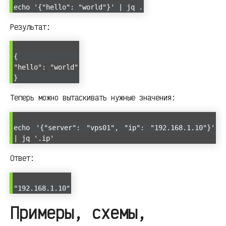
echo '{"hello": "world"}' | jq .
Результат:
{
"hello": "world"
}
Теперь можно вытаскивать нужные значения:
echo '{"server": "vps01", "ip": "192.168.1.10"}'
| jq '.ip'
Ответ:
"192.168.1.10"
Примеры, схемы,