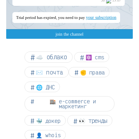
☁︎ облако
⚛ cms
✉️ почта
✊ права
🌐 ДНС
🏬 e-commerce и
маркетинг
👀 тренды
🐳 докер
👤 whois