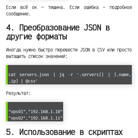
Если всё ок — тишина. Если ошибка — подробное
сообщение.
4. Преобразование JSON в
другие форматы
Иногда нужно быстро перевести JSON в CSV или просто
вытащить список значений:
cat servers.json | jq -r '.servers[] | [.name,
.ip] | @csv'
Результат:
"vps01","192.168.1.10"
"vps02","192.168.1.11"
5. Использование в скриптах