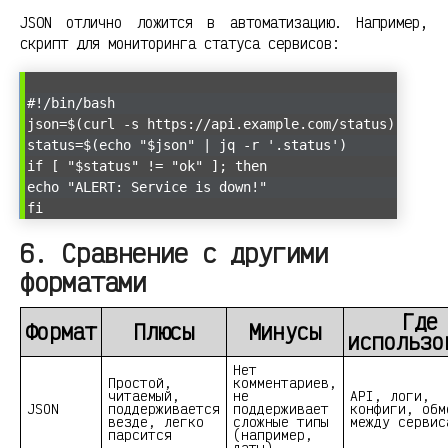
JSON отлично ложится в автоматизацию. Например,
скрипт для мониторинга статуса сервисов:
#!/bin/bash
json=$(curl -s https://api.example.com/status)
status=$(echo "$json" | jq -r '.status')
if [ "$status" != "ok" ]; then
echo "ALERT: Service is down!"
fi
6. Сравнение с другими
форматами
Где
Формат
Плюсы
Минусы
использо
Нет
Простой,
комментариев,
читаемый,
не
API, логи,
JSON
поддерживается
поддерживает
конфиги, обм
везде, легко
сложные типы
между сервис
парсится
(например,
даты)