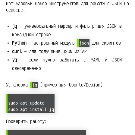
Вот базовый набор инструментов для работы с JSON на
сервере:
jq
— универсальный парсер и фильтр для JSON в
командной строке
Python
— встроенный модуль
для скриптов
json
curl
— для получения JSON из API
yq
— если нужно работать с YAML и JSON
одновременно
Установка
(пример для Ubuntu/Debian):
jq
sudo apt update
sudo apt install jq
Проверить работу: