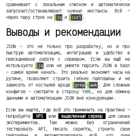
сравнивает с локальным списком и автоматически
запускает/останавливает нужные инстансы. Всё —
через пару строк на
и
.
jq
curl
Выводы и рекомендации
JSON — это не только про разработку, но и про
быструю автоматизацию, интеграцию и удобство в
повседневной работе с сервером. Если вы ещё не
используете
или не умеете парсить JSON в bash
jq
— самое время начать. Это реально экономит часы на
рутине, позволяет строить гибкие пайплайны и не
зависеть от костылей вроде
+
. Для сложных
grep
awk
конфигов — смотрите в сторону YAML, но для обмена
данными и автоматизации JSON вне конкуренции.
Если вы ищете, где всё это применить на практике —
попробуйте
VPS
или
выделенный сервер
для своих
экспериментов. Там можно без ограничений
тестировать API, писать скрипты, строить свои
пайплайны и автоматизировать всё, что душа