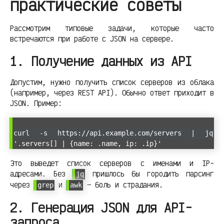
практические советы
Рассмотрим типовые задачи, которые часто
встречаются при работе с JSON на сервере.
1. Получение данных из API
Допустим, нужно получить список серверов из облака
(например, через REST API). Обычно ответ приходит в
JSON. Пример:
curl -s https://api.example.com/servers | jq
'.servers[] | {name: .name, ip: .ip}'
Это выведет список серверов с именами и IP-
адресами. Без
пришлось бы городить парсинг
jq
через
и
— боль и страдания.
grep
awk
2. Генерация JSON для API-
запроса