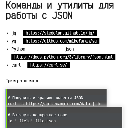
Команды и утилиты для
работы с JSON
jq
—
https://stedolan.github.io/jq/
yq
—
https://github.com/mikefarah/yq
Python json
—
https://docs.python.org/3/library/json.html
curl
—
https://curl.se/
Примеры команд:
# Получить и красиво вывести JSON
curl -s https://api.example.com/data | jq .
# Вытянуть конкретное поле
jq '.field' file.json