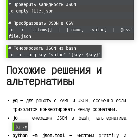
# Проверить валидность JSON
jq empty file.json
# Преобразовать JSON в CSV
jq -r '.items[] | [.name, .value] | @csv'
file.json
# Генерировать JSON из bash
jq -n --arg key "value" '{key: $key}'
Похожие решения и
альтернативы
yq
— для работы с YAML и JSON, особенно если
приходится конвертировать между форматами.
jo
— генерация JSON в bash, альтернатива
.
jq -n
python -m json.tool
— быстрый prettify и