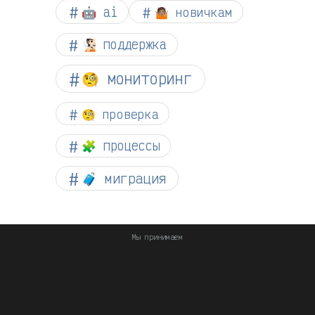
🤖 ai
🤷🏽 новичкам
🧏🏻 поддержка
🧐 мониторинг
🧐 проверка
🧩 процессы
🧳 миграция
Мы принимаем