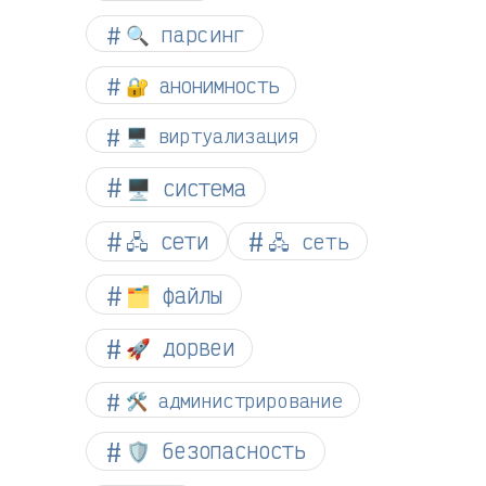
🔍 парсинг
🔐 анонимность
🖥️ виртуализация
🖥️ система
🖧 сети
🖧 сеть
🗂️ файлы
🚀 дорвеи
🛠️ администрирование
🛡️ безопасность