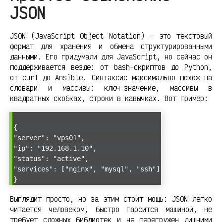
JSON
JSON (JavaScript Object Notation) — это текстовый
формат для хранения и обмена структурированными
данными. Его придумали для JavaScript, но сейчас он
поддерживается везде: от bash-скриптов до Python,
от curl до Ansible. Синтаксис максимально похож на
словари и массивы: ключ-значение, массивы в
квадратных скобках, строки в кавычках. Вот пример:
{
"server": "vps01",
"ip": "192.168.1.10",
"status": "active",
"services": ["nginx", "mysql", "ssh"]
}
Выглядит просто, но за этим стоит мощь: JSON легко
читается человеком, быстро парсится машиной, не
требует сложных библиотек и не перегружен лишними