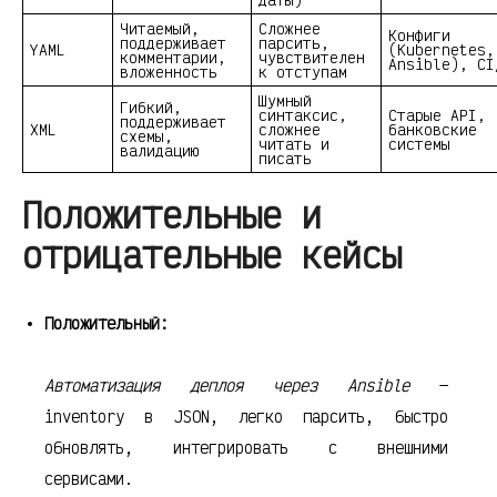
Читаемый,
Сложнее
Конфиги
поддерживает
парсить,
YAML
(Kubernetes,
комментарии,
чувствителен
Ansible), CI
вложенность
к отступам
Шумный
Гибкий,
синтаксис,
Старые API,
поддерживает
XML
сложнее
банковские
схемы,
читать и
системы
валидацию
писать
Положительные и
отрицательные кейсы
Положительный:
Автоматизация деплоя через Ansible
—
inventory в JSON, легко парсить, быстро
обновлять, интегрировать с внешними
сервисами.