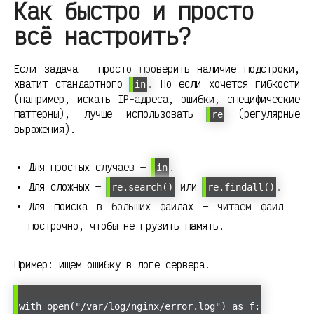
Как быстро и просто
всё настроить?
Если задача — просто проверить наличие подстроки,
хватит стандартного
. Но если хочется гибкости
in
(например, искать IP-адреса, ошибки, специфические
паттерны), лучше использовать
(регулярные
re
выражения).
Для простых случаев —
.
in
Для сложных —
или
.
re.search()
re.findall()
Для поиска в больших файлах — читаем файл
построчно, чтобы не грузить память.
Пример: ищем ошибку в логе сервера.
with open("/var/log/nginx/error.log") as f: