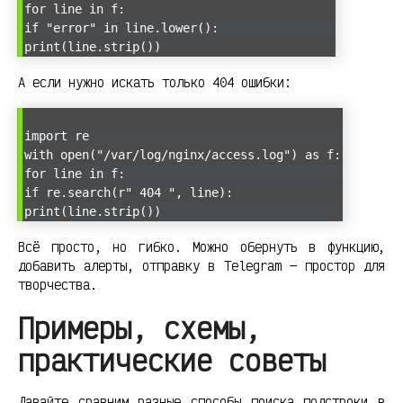
for line in f:
if "error" in line.lower():
print(line.strip())
А если нужно искать только 404 ошибки:
import re
with open("/var/log/nginx/access.log") as f:
for line in f:
if re.search(r" 404 ", line):
print(line.strip())
Всё просто, но гибко. Можно обернуть в функцию,
добавить алерты, отправку в Telegram — простор для
творчества.
Примеры, схемы,
практические советы
Давайте сравним разные способы поиска подстроки в