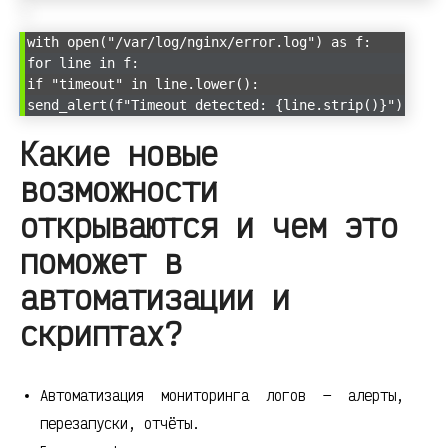
with open("/var/log/nginx/error.log") as f:
for line in f:
if "timeout" in line.lower():
send_alert(f"Timeout detected: {line.strip()}")
Какие новые
возможности
открываются и чем это
поможет в
автоматизации и
скриптах?
Автоматизация мониторинга логов — алерты,
перезапуски, отчёты.