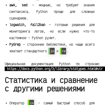
awk, sed
— мощные, но требуют знания
синтаксиса. Python проще для сложных
сценариев.
logwatch, fail2ban
— готовые решения для
мониторинга логов, но если нужно что-то
кастомное — Python рулит.
PyGrep
— сторонние библиотеки, но чаще всего
хватает стандартного
и
.
in
re
Официальная документация Python по строкам:
https://docs.python.org/3/library/stdtypes.html#str
Статистика и сравнение
с другими решениями
Оператор
— самый быстрый способ для
in