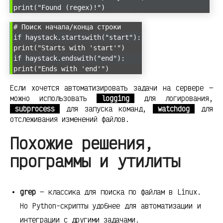
print("Found (regex)!")
# Поиск начала/конца строки
if haystack.startswith("start"):
print("Starts with 'start'")
if haystack.endswith("end"):
print("Ends with 'end'")
Если хочется автоматизировать задачи на сервере —
можно использовать
logging
для логирования,
subprocess
для запуска команд,
watchdog
для
отслеживания изменений файлов.
Похожие решения,
программы и утилиты
grep
— классика для поиска по файлам в Linux.
Но Python-скрипты удобнее для автоматизации и
интеграции с другими задачами.