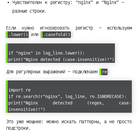
Чувствителен к регистру: “nginx” и “Nginx” —
разные строки.
Если нужно игнорировать регистр — используем
или
:
.lower()
.casefold()
if "nginx" in log_line.lower():
print("Nginx detected (case-insensitive)!")
Для регулярных выражений — подключаем
:
re
import re
if re.search(r"nginx", log_line, re.IGNORECASE):
print("Nginx detected (regex, case-
insensitive)!")
Это уже мощнее: можно искать паттерны, а не просто
подстроки.