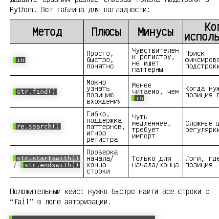
Python. Вот таблица для наглядности:
Ко
Метод
Плюсы
Минусы
испол
Чувствителен
Просто,
Поиск
к регистру,
быстро,
фиксиров
in
не ищет
понятно
подстрок
паттерны
Можно
Менее
узнать
Когда ну
читаемо, чем
str.find()
позицию
позиция 
in
вхождения
Гибко,
Чуть
поддержка
медленнее,
Сложные 
паттернов,
re.search()
требует
регулярк
игнор
импорт
регистра
Проверка
начала/
Только для
Логи, гд
str.startswith()
/
конца
начала/конца
позиция
str.endswith()
строки
Положительный кейс: нужно быстро найти все строки с
“fail” в логе авторизации.