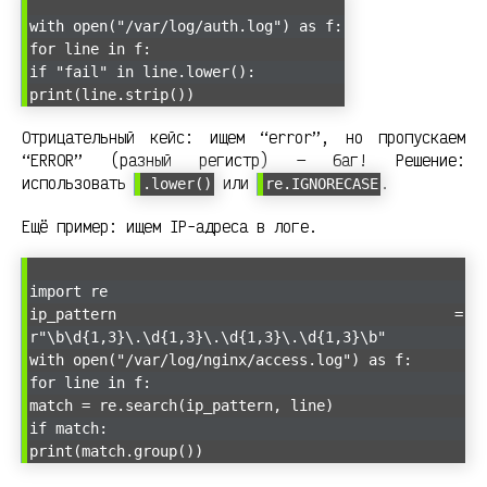
with open("/var/log/auth.log") as f:
for line in f:
if "fail" in line.lower():
print(line.strip())
Отрицательный кейс: ищем “error”, но пропускаем
“ERROR” (разный регистр) — баг! Решение:
использовать
или
.
.lower()
re.IGNORECASE
Ещё пример: ищем IP-адреса в логе.
import re
ip_pattern =
r"\b\d{1,3}\.\d{1,3}\.\d{1,3}\.\d{1,3}\b"
with open("/var/log/nginx/access.log") as f:
for line in f:
match = re.search(ip_pattern, line)
if match:
print(match.group())