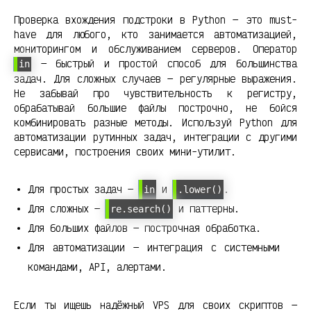
Проверка вхождения подстроки в Python — это must-
have для любого, кто занимается автоматизацией,
мониторингом и обслуживанием серверов. Оператор
— быстрый и простой способ для большинства
in
задач. Для сложных случаев — регулярные выражения.
Не забывай про чувствительность к регистру,
обрабатывай большие файлы построчно, не бойся
комбинировать разные методы. Используй Python для
автоматизации рутинных задач, интеграции с другими
сервисами, построения своих мини-утилит.
Для простых задач —
и
.
in
.lower()
Для сложных —
и паттерны.
re.search()
Для больших файлов — построчная обработка.
Для автоматизации — интеграция с системными
командами, API, алертами.
Если ты ищешь надёжный VPS для своих скриптов —