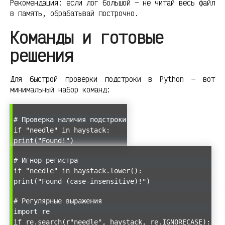
Рекомендация: если лог большой — не читай весь файл
в память, обрабатывай построчно.
Команды и готовые
решения
Для быстрой проверки подстроки в Python — вот
минимальный набор команд:
# Проверка наличия подстроки
if "needle" in haystack:
print("Found!")
# Игнор регистра
if "needle" in haystack.lower():
print("Found (case-insensitive)!")
# Регулярные выражения
import re
if re.search(r"needle", haystack, re.IGNORECASE):