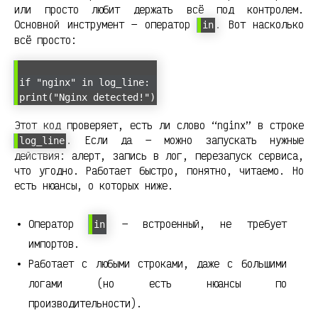
или просто любит держать всё под контролем.
Основной инструмент — оператор
. Вот насколько
in
всё просто:
if "nginx" in log_line:
print("Nginx detected!")
Этот код проверяет, есть ли слово “nginx” в строке
. Если да — можно запускать нужные
log_line
действия: алерт, запись в лог, перезапуск сервиса,
что угодно. Работает быстро, понятно, читаемо. Но
есть нюансы, о которых ниже.
Оператор
— встроенный, не требует
in
импортов.
Работает с любыми строками, даже с большими
логами (но есть нюансы по
производительности).