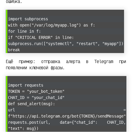
ошибка.
import subprocess
with open("/var/log/myapp.log") as f:
for line in f:
if "CRITICAL ERROR" in line:
subprocess.run(["systemctl", "restart", "myapp"])
break
Ещё пример: отправка алерта в Telegram при
появлении ключевой фразы.
import requests
TOKEN = "your_bot_token"
CHAT_ID = "your_chat_id"
def send_alert(msg):
url =
f"https://api.telegram.org/bot{TOKEN}/sendMessage"
requests.post(url, data={"chat_id": CHAT_ID,
"text": msg})