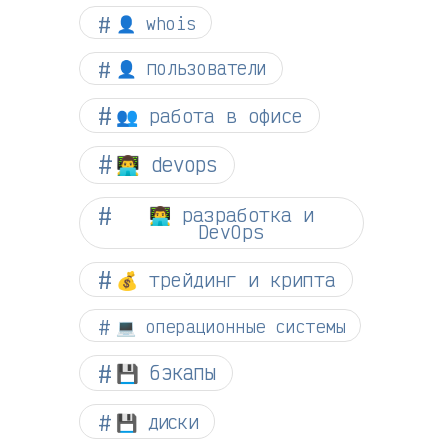
👤 whois
👤 пользователи
👥 работа в офисе
👨‍💻 devops
👨‍💻 разработка и
DevOps
💰 трейдинг и крипта
💻 операционные системы
💾 бэкапы
💾 диски