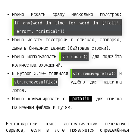
Можно искать сразу несколько подстрок:
if any(word in line for word in ["fail",
"error", "critical"]):
Можно искать подстроки в списках, словарях,
даже в бинарных данных (байтовые строки).
Можно использовать
для подсчёта
str.count()
количества вхождений.
В Python 3.10+ появился
и
str.removeprefix()
— удобно для парсинга
str.removesuffix()
логов.
Можно комбинировать с
pathlib
для поиска
по именам файлов и путям.
Нестандартный кейс: автоматический перезапуск
сервиса, если в логе появляется определённая