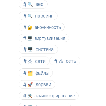
🔍 seo
🔍 парсинг
🔐 анонимность
🖥️ виртуализация
🖥️ система
🖧 сети
🖧 сеть
🗂️ файлы
🚀 дорвеи
🛠️ администрирование