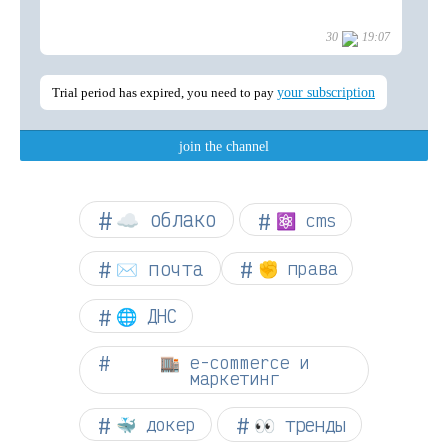
☁︎ облако
⚛ cms
✉️ почта
✊ права
🌐 ДНС
🏬 e-commerce и
маркетинг
👀 тренды
🐳 докер