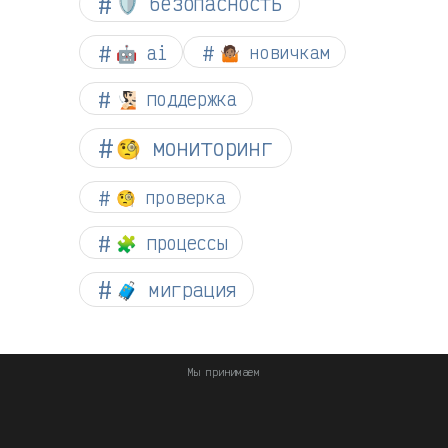
🛡️ безопасность
🤖 ai
🤷🏽 новичкам
🧏🏻 поддержка
🧐 мониторинг
🧐 проверка
🧩 процессы
🧳 миграция
Мы принимаем