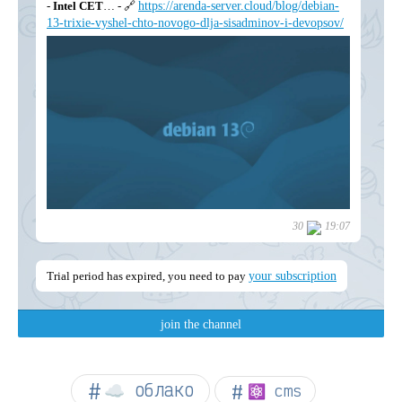
☁︎ облако
⚛ cms