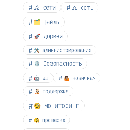
🖧 сети
🖧 сеть
🗂️ файлы
🚀 дорвеи
🛠️ администрирование
🛡️ безопасность
🤖 ai
🤷🏽 новичкам
🧏🏻 поддержка
🧐 мониторинг
🧐 проверка