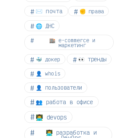
✉️ почта
✊ права
🌐 ДНС
🏬 e-commerce и
маркетинг
👀 тренды
🐳 докер
👤 whois
👤 пользователи
👥 работа в офисе
👨‍💻 devops
👨‍💻 разработка и
DevOps