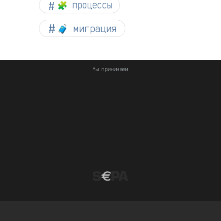
🧩 процессы
🧳 миграция
Мы принимаем