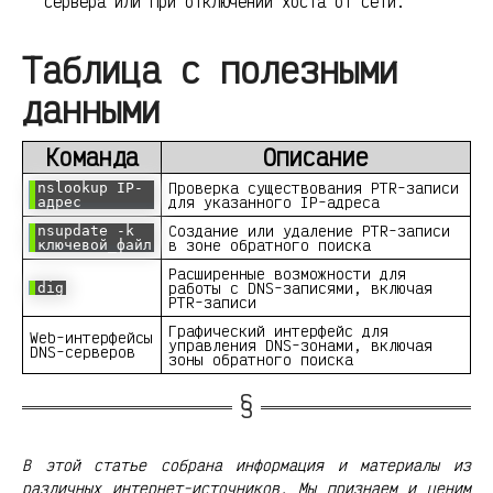
сервера или при отключении хоста от сети.
Таблица с полезными
данными
Команда
Описание
Проверка существования PTR-записи
nslookup IP-
для указанного IP-адреса
адрес
Создание или удаление PTR-записи
nsupdate -k
в зоне обратного поиска
ключевой_файл
Расширенные возможности для
работы с DNS-записями, включая
dig
PTR-записи
Графический интерфейс для
Web-интерфейсы
управления DNS-зонами, включая
DNS-серверов
зоны обратного поиска
В этой статье собрана информация и материалы из
различных интернет-источников. Мы признаем и ценим