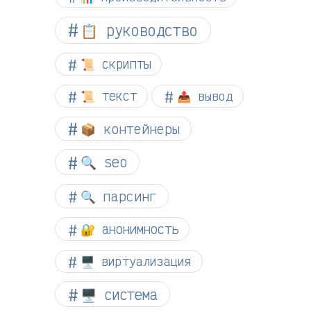
📋 руководство
📜 скрипты
📜 текст
📤 вывод
📦 контейнеры
🔍 seo
🔍 парсинг
🔐 анонимность
🖥️ виртуализация
🖥️ система