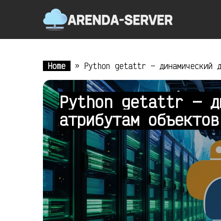
Home
»
Python getattr — динамический 
Python getattr — д
атрибутам объекто