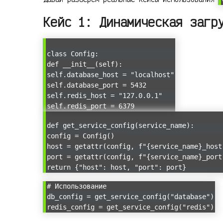
Кейс 1: Динамическая загр
class Config:
def __init__(self):
self.database_host = "localhost"
self.database_port = 5432
self.redis_host = "127.0.0.1"
self.redis_port = 6379
def get_service_config(service_name):
config = Config()
host = getattr(config, f"{service_name}_host
port = getattr(config, f"{service_name}_port
return {"host": host, "port": port}
# Использование
db_config = get_service_config("database")
redis_config = get_service_config("redis")