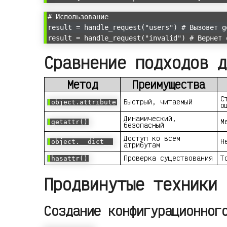
# Использование
result = handle_request("users") # Вызовет g
result = handle_request("invalid") # Вернет 
Сравнение подходов д
Метод
Преимущества
С
Быстрый, читаемый
object.attribute
о
Динамический,
М
getattr()
безопасный
Доступ ко всем
Н
object.__dict__
атрибутам
Проверка существования
Т
hasattr()
Продвинутые техники 
Создание конфигурационног