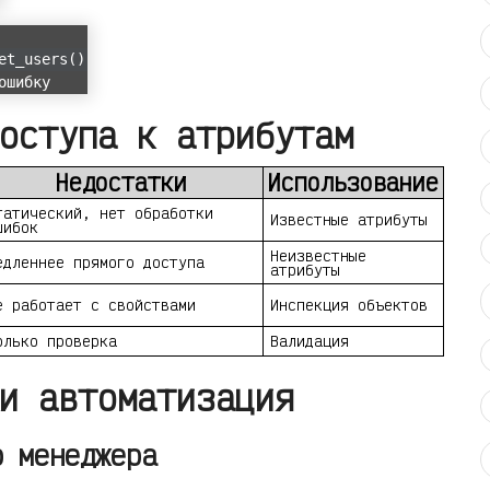
et_users()
ошибку
оступа к атрибутам
Недостатки
Использование
татический, нет обработки
Известные атрибуты
шибок
Неизвестные
едленнее прямого доступа
атрибуты
е работает с свойствами
Инспекция объектов
олько проверка
Валидация
и автоматизация
о менеджера