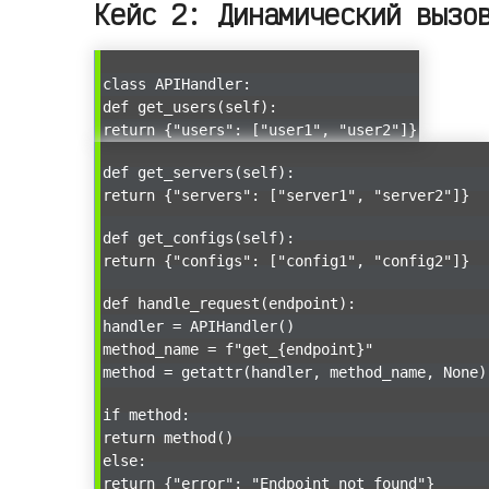
Кейс 2: Динамический вызо
class APIHandler:
def get_users(self):
return {"users": ["user1", "user2"]}
def get_servers(self):
return {"servers": ["server1", "server2"]}
def get_configs(self):
return {"configs": ["config1", "config2"]}
def handle_request(endpoint):
handler = APIHandler()
method_name = f"get_{endpoint}"
method = getattr(handler, method_name, None)
if method:
return method()
else:
return {"error": "Endpoint not found"}