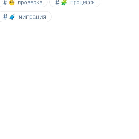
🧐 проверка
🧩 процессы
🧳 миграция