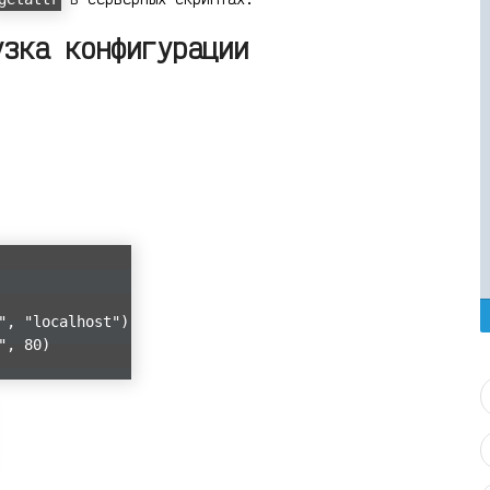
узка конфигурации
", "localhost")
", 80)