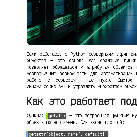
Если работаешь с Python серверными скриптам
объектов — это основа для создания гибки
позволяет обращаться к атрибутам объектов
безграничные возможности для автоматизации 
работе с серверами, где нужно быстро об
динамические API и управлять множеством объек
Как это работает под
Функция
— это встроенная функция Py
getattr
объекта по его имени. Синтаксис простой:
getattr(object, name[, default])