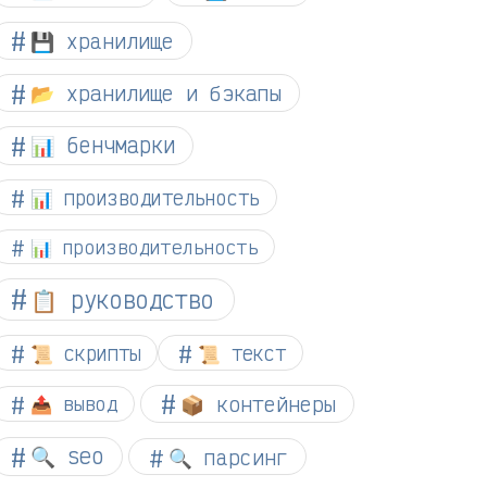
💾 хранилище
📂 хранилище и бэкапы
📊 бенчмарки
📊 производительность
📊 производительность
📋 руководство
📜 скрипты
📜 текст
📦 контейнеры
📤 вывод
🔍 seo
🔍 парсинг