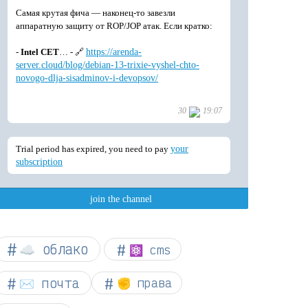
☁︎ облако
⚛ cms
✉️ почта
✊ права