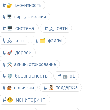
🔐 анонимность
🖥️ виртуализация
🖥️ система
🖧 сети
🗂️ файлы
🖧 сеть
🚀 дорвеи
🛠️ администрирование
🛡️ безопасность
🤖 ai
🤷🏽 новичкам
🧏🏻 поддержка
🧐 мониторинг