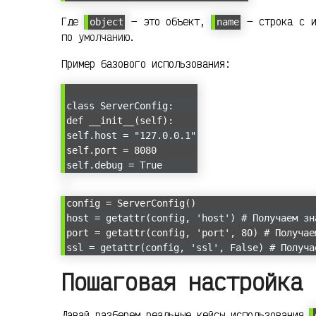
Где
— это объект,
— строка с и
object
name
по умолчанию.
Пример базового использования:
class ServerConfig:
def __init__(self):
self.host = "127.0.0.1"
self.port = 8080
self.debug = True
config = ServerConfig()
host = getattr(config, 'host') # Получаем зн
port = getattr(config, 'port', 80) # Получае
ssl = getattr(config, 'ssl', False) # Получа
Пошаговая настройка 
Давай разберем реальные кейсы использования