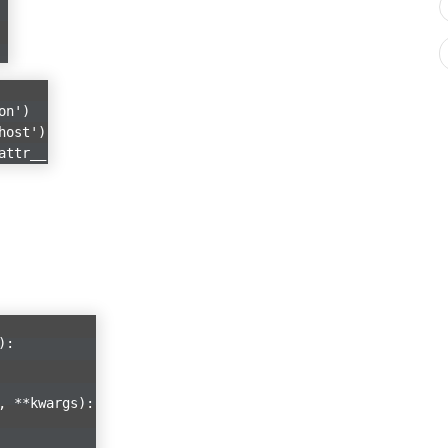
on')
host')
attr__
):
, **kwargs):