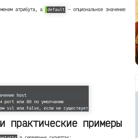
менем атрибута, а
— опциональное значение
default
ачение host
м port или 80 по умолчанию
ем ssl или False, если не существует
и практические примеры
в серверных скриптах:
getattr