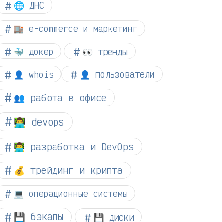
🌐 ДНС
🏬 e-commerce и маркетинг
👀 тренды
🐳 докер
👤 whois
👤 пользователи
👥 работа в офисе
👨‍💻 devops
👨‍💻 разработка и DevOps
💰 трейдинг и крипта
💻 операционные системы
💾 бэкапы
💾 диски