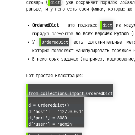
словарь (
) уже сохраняет порядок добав
dict
раньше, и у него есть свои фишки, которые до 
OrderedDict
— это подкласс
из мод
dict
порядка элементов
во всех версиях Python
(н
У
есть дополнительные мет
OrderedDict
которые позволяют манипулировать порядком 
В некоторых задачах (например, кэширование
Вот простая иллюстрация:
from collections import OrderedDict
d = OrderedDict()
d['host'] = '127.0.0.1'
d['port'] = 8080
d['user'] = 'admin'