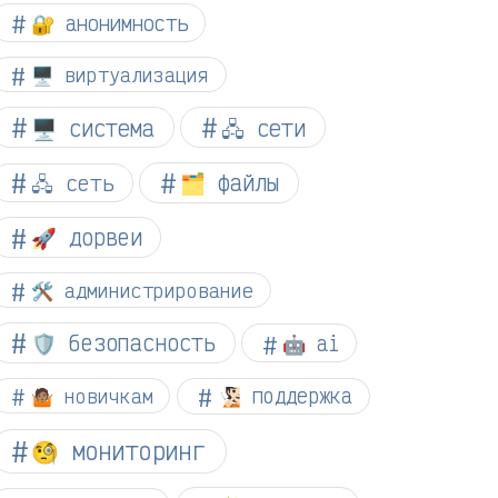
🔐 анонимность
🖥️ виртуализация
🖥️ система
🖧 сети
🗂️ файлы
🖧 сеть
🚀 дорвеи
🛠️ администрирование
🛡️ безопасность
🤖 ai
🤷🏽 новичкам
🧏🏻 поддержка
🧐 мониторинг