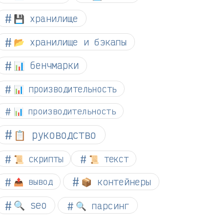
💾 хранилище
📂 хранилище и бэкапы
📊 бенчмарки
📊 производительность
📊 производительность
📋 руководство
📜 скрипты
📜 текст
📦 контейнеры
📤 вывод
🔍 seo
🔍 парсинг