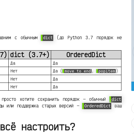
равним с обычным
(до Python 3.7 порядок не
dict
7)
dict (3.7+)
OrderedDict
Да
Да
Нет
Да (
,
)
move_to_end
popitem
Нет
Да
Нет
Да
просто хотите сохранить порядок — обычный
dict
оды или поддержка старых версий —
ваш
OrderedDict
всё настроить?