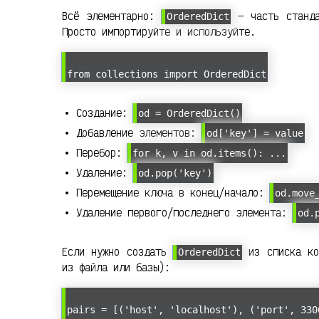
Всё элементарно:
— часть станда
OrderedDict
Просто импортируйте и используйте.
from collections import OrderedDict
Создание:
od = OrderedDict()
Добавление элементов:
od['key'] = value
Перебор:
for k, v in od.items(): ...
Удаление:
od.pop('key')
Перемещение ключа в конец/начало:
od.move
Удаление первого/последнего элемента:
od.
Если нужно создать
из списка ко
OrderedDict
из файла или базы):
pairs = [('host', 'localhost'), ('port', 330