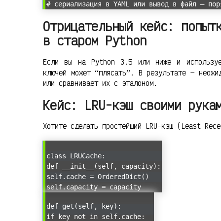
# сериализация в YAML или вывод в файл — пор
Отрицательный кейс: попыт
в старом Python
Если вы на Python 3.5 или ниже и использу
ключей может “плясать”. В результате — неожи
или сравнивает их с эталоном.
Кейс: LRU-кэш своими рука
Хотите сделать простейший LRU-кэш (Least Rec
class LRUCache:
def __init__(self, capacity):
self.cache = OrderedDict()
self.capacity = capacity
def get(self, key):
if key not in self.cache: