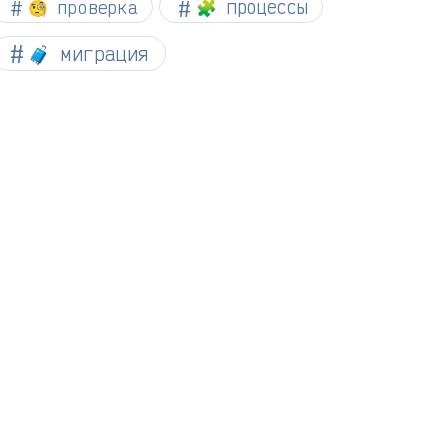
🧐 проверка
🧩 процессы
🧳 миграция