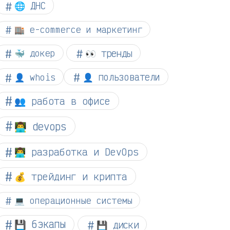
🌐 ДНС
🏬 e-commerce и маркетинг
👀 тренды
🐳 докер
👤 whois
👤 пользователи
👥 работа в офисе
👨‍💻 devops
👨‍💻 разработка и DevOps
💰 трейдинг и крипта
💻 операционные системы
💾 бэкапы
💾 диски