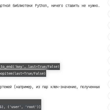
ртной библиотеки Python, ничего ставить не нужно.
_to_end('key', last=True/False)
popitem(last=True/False)
ртежей (например, из пар ключ-значение, полученных
6), ('user', 'root')]