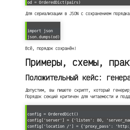
od = OrderedDict(pairs)
Для сериализации в JSON с сохранением порядка
import json
json.dumps(od)
Всё, порядок сохранён!
Примеры, схемы, прак
Положительный кейс: генер
Допустим, вы пишете скрипт, который генери
Порядок секций критичен для читаемости и под
config = OrderedDict()
config['server'] = {'listen': 80, 'server_na
config['location /'] = {'proxy_pass': 'http: