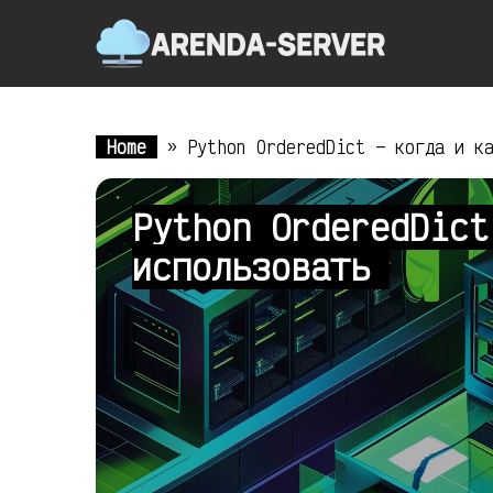
Home
»
Python OrderedDict — когда и к
Python OrderedDict
использовать