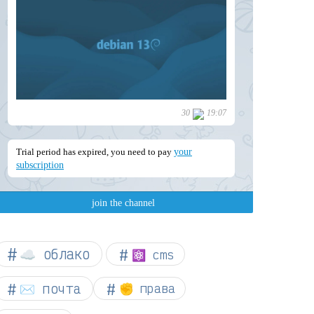
☁︎ облако
⚛ cms
✉️ почта
✊ права