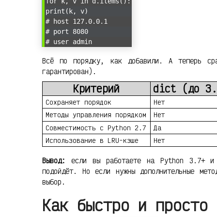
for k, v in d.items():
print(k, v)
# host 127.0.0.1
# port 8080
# user admin
Всё по порядку, как добавили. А теперь с
гарантирован).
Критерий
dict (до 3.
Сохраняет порядок
Нет
Методы управления порядком
Нет
Совместимость с Python 2.7
Да
Использование в LRU-кэше
Нет
Вывод:
если вы работаете на Python 3.7+ и 
подойдёт. Но если нужны дополнительные мет
выбор.
Как быстро и просто 