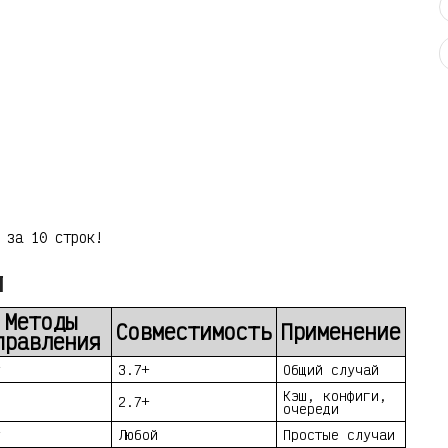
 за 10 строк!
и
Методы
Совместимость
Применение
правления
т
3.7+
Общий случай
Кэш, конфиги,
2.7+
очереди
т
Любой
Простые случаи