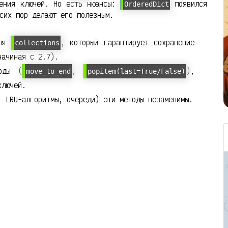
ления ключей. Но есть нюансы:
появился
OrderedDict
сих пор делают его полезным.
уля
, который гарантирует сохранение
collections
ачиная с 2.7).
оды (
,
),
move_to_end
popitem(last=True/False)
ключей.
, LRU-алгоритмы, очереди) эти методы незаменимы.