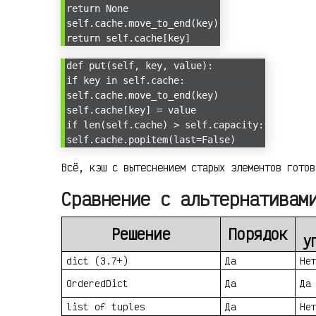
return None
self.cache.move_to_end(key)
return self.cache[key]
def put(self, key, value):
if key in self.cache:
self.cache.move_to_end(key)
self.cache[key] = value
if len(self.cache) > self.capacity:
self.cache.popitem(last=False)
Всё, кэш с вытеснением старых элементов готов
Сравнение с альтернативам
Решение
Порядок
у
dict (3.7+)
Да
Не
OrderedDict
Да
Да
list of tuples
Да
Не