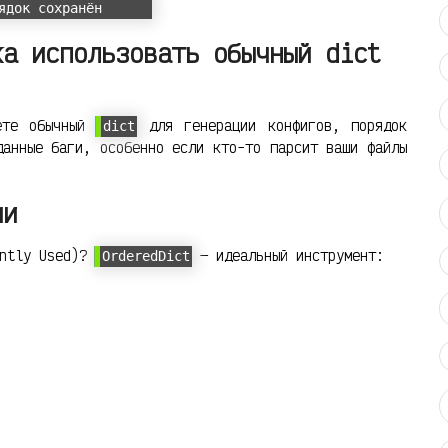
ядок сохранён
ка использовать обычный dict
ете обычный
для генерации конфигов, порядок
dict
данные баги, особенно если кто-то парсит ваши файлы
ми
ently Used)?
— идеальный инструмент:
OrderedDict