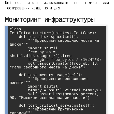
Unittest можно использовать не только для
тестирования кода, но и для:
Мониторинг инфраструктуры
class 
TestInfrastructure(unittest.TestCase):

    def test_disk_space(self):

        """Проверяем свободное место на 
диске"""

        import shutil

        free_bytes = 
shutil.disk_usage('/').free

        free_gb = free_bytes / (1024**3)

        self.assertGreater(free_gb, 10, 
"Мало свободного места на диске")

    def test_memory_usage(self):

        """Проверяем использование 
памяти"""

        import psutil

        memory = psutil.virtual_memory()

        self.assertLess(memory.percent, 
90, "Высокое использование памяти")

    def test_critical_services(self):

        """Проверяем критические 
сервисы"""
