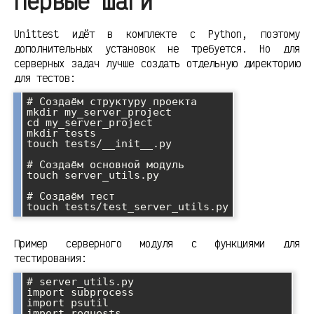
первые шаги
Unittest идёт в комплекте с Python, поэтому
дополнительных установок не требуется. Но для
серверных задач лучше создать отдельную директорию
для тестов:
# Создаём структуру проекта

mkdir my_server_project

cd my_server_project

mkdir tests

touch tests/__init__.py

# Создаём основной модуль

touch server_utils.py

# Создаём тест

Пример серверного модуля с функциями для
тестирования:
# server_utils.py

import subprocess

import psutil

import requests
