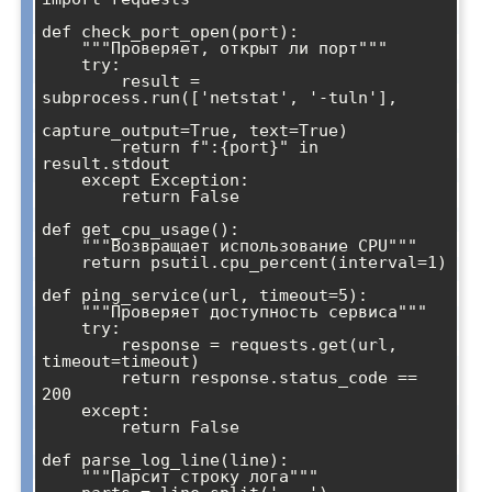
def check_port_open(port):

    """Проверяет, открыт ли порт"""

    try:

        result = 
subprocess.run(['netstat', '-tuln'], 

capture_output=True, text=True)

        return f":{port}" in 
result.stdout

    except Exception:

        return False

def get_cpu_usage():

    """Возвращает использование CPU"""

    return psutil.cpu_percent(interval=1)

def ping_service(url, timeout=5):

    """Проверяет доступность сервиса"""

    try:

        response = requests.get(url, 
timeout=timeout)

        return response.status_code == 
200

    except:

        return False

def parse_log_line(line):

    """Парсит строку лога"""
