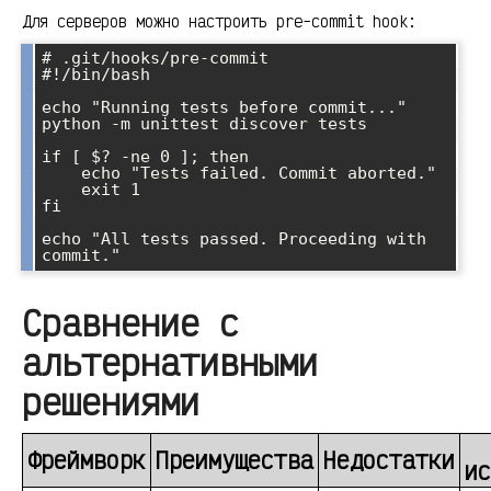
Для серверов можно настроить pre-commit hook:
# .git/hooks/pre-commit

#!/bin/bash

echo "Running tests before commit..."

python -m unittest discover tests

if [ $? -ne 0 ]; then

    echo "Tests failed. Commit aborted."

    exit 1

fi

echo "All tests passed. Proceeding with 
Сравнение с
альтернативными
решениями
Фреймворк
Преимущества
Недостатки
ис