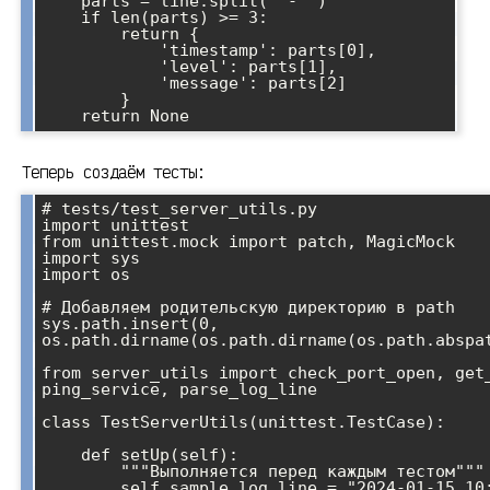
    parts = line.split(' - ')

    if len(parts) >= 3:

        return {

            'timestamp': parts[0],

            'level': parts[1],

            'message': parts[2]

        }

Теперь создаём тесты:
# tests/test_server_utils.py

import unittest

from unittest.mock import patch, MagicMock

import sys

import os

# Добавляем родительскую директорию в path

sys.path.insert(0, 
os.path.dirname(os.path.dirname(os.path.abspat
from server_utils import check_port_open, get_
ping_service, parse_log_line

class TestServerUtils(unittest.TestCase):

    def setUp(self):

        """Выполняется перед каждым тестом"""

        self.sample_log_line = "2024-01-15 10:30:45 - INFO - 