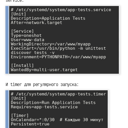
service:
# /etc/systemd/system/app-tests.service

[Unit]

Description=Application Tests

After=network.target

[Service]

Type=oneshot

User=www-data

WorkingDirectory=/var/www/myapp

ExecStart=/usr/bin/python -m unittest 
discover tests -v

Environment=PYTHONPATH=/var/www/myapp

[Install]

И timer для регулярного запуска:
# /etc/systemd/system/app-tests.timer

[Unit]

Description=Run Application Tests

Requires=app-tests.service

[Timer]

OnCalendar=*:0/30  # Каждые 30 минут

Persistent=true
