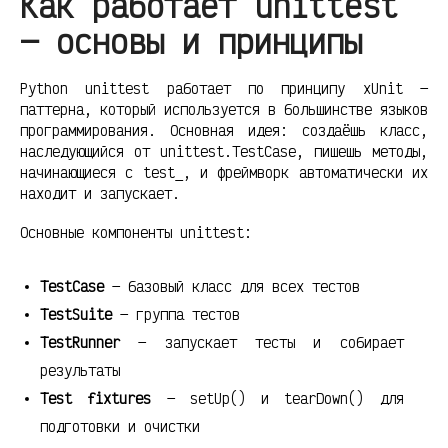
Как работает unittest
— основы и принципы
Python unittest работает по принципу xUnit —
паттерна, который используется в большинстве языков
программирования. Основная идея: создаёшь класс,
наследующийся от unittest.TestCase, пишешь методы,
начинающиеся с test_, и фреймворк автоматически их
находит и запускает.
Основные компоненты unittest:
TestCase
— базовый класс для всех тестов
TestSuite
— группа тестов
TestRunner
— запускает тесты и собирает
результаты
Test fixtures
— setUp() и tearDown() для
подготовки и очистки