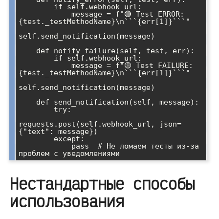
        if self.webhook_url:

            message = f"🔴 Test ERROR: 
{test._testMethodName}\n```{err[1]}```"

self.send_notification(message)

    def notify_failure(self, test, err):

        if self.webhook_url:

            message = f"🟡 Test FAILURE: 
{test._testMethodName}\n```{err[1]}```"

self.send_notification(message)

    def send_notification(self, message):

        try:

requests.post(self.webhook_url, json=
{"text": message})

        except:

            pass  # Не ломаем тесты из-за 
Нестандартные способы
использования