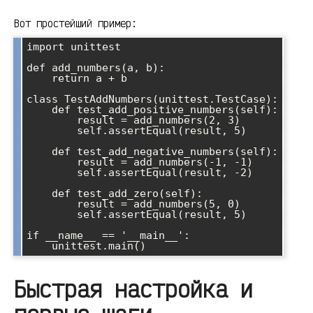
Вот простейший пример:
import unittest

def add_numbers(a, b):

    return a + b

class TestAddNumbers(unittest.TestCase):

    def test_add_positive_numbers(self):

        result = add_numbers(2, 3)

        self.assertEqual(result, 5)

    def test_add_negative_numbers(self):

        result = add_numbers(-1, -1)

        self.assertEqual(result, -2)

    def test_add_zero(self):

        result = add_numbers(5, 0)

        self.assertEqual(result, 5)

if __name__ == '__main__':

Быстрая настройка и