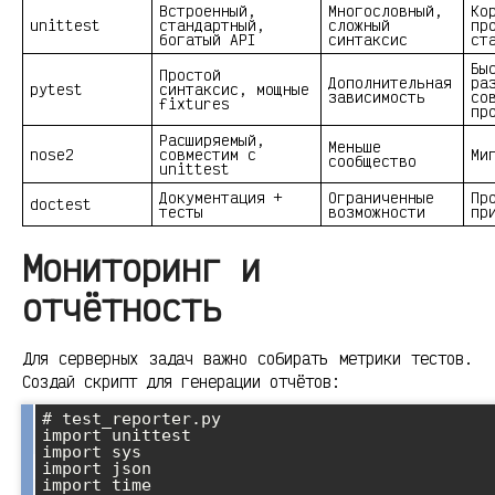
Встроенный,
Многословный,
Ко
unittest
стандартный,
сложный
пр
богатый API
синтаксис
ст
Бы
Простой
Дополнительная
ра
pytest
синтаксис, мощные
зависимость
со
fixtures
пр
Расширяемый,
Меньше
nose2
совместим с
Ми
сообщество
unittest
Документация +
Ограниченные
Пр
doctest
тесты
возможности
пр
Мониторинг и
отчётность
Для серверных задач важно собирать метрики тестов.
Создай скрипт для генерации отчётов:
# test_reporter.py

import unittest

import sys

import json

import time
