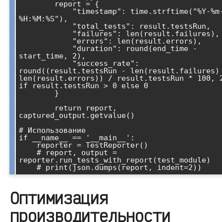
        report = {

            "timestamp": time.strftime("%Y-%m-%d 
%H:%M:%S"),

            "total_tests": result.testsRun,

            "failures": len(result.failures),

            "errors": len(result.errors),

            "duration": round(end_time - 
start_time, 2),

            "success_rate": 
round((result.testsRun - len(result.failures) 
len(result.errors)) / result.testsRun * 100, 2
if result.testsRun > 0 else 0

        }

        return report, 
captured_output.getvalue()

# Использование

if __name__ == '__main__':

    reporter = TestReporter()

    # report, output = 
reporter.run_tests_with_report(test_module)

Оптимизация
производительности