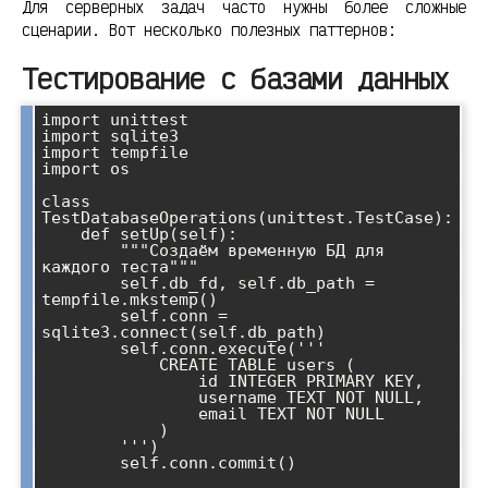
Для серверных задач часто нужны более сложные
сценарии. Вот несколько полезных паттернов:
Тестирование с базами данных
import unittest

import sqlite3

import tempfile

import os

class 
TestDatabaseOperations(unittest.TestCase):

    def setUp(self):

        """Создаём временную БД для 
каждого теста"""

        self.db_fd, self.db_path = 
tempfile.mkstemp()

        self.conn = 
sqlite3.connect(self.db_path)

        self.conn.execute('''

            CREATE TABLE users (

                id INTEGER PRIMARY KEY,

                username TEXT NOT NULL,

                email TEXT NOT NULL

            )

        ''')

        self.conn.commit()
