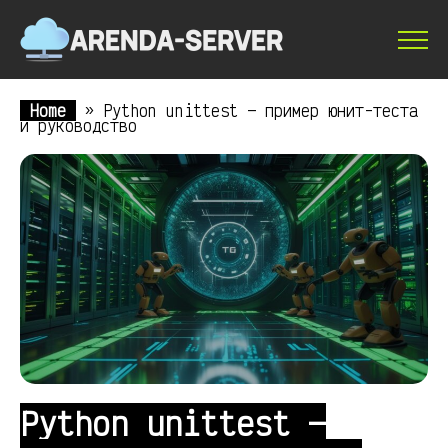
Home
»
Python unittest — пример юнит-теста
и руководство
Python unittest —