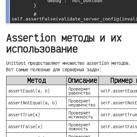
            "debug": "not_boolean"

        }

        # 
Assertion методы и их
использование
Unittest предоставляет множество assertion методов.
Вот самые полезные для серверных задач:
Метод
Описание
Пример 
Проверяет
assertEqual(a, b)
self.assertEqu
равенство
Проверяет
assertNotEqual(a, b)
self.assertNot
неравенство
Проверяет
assertTrue(x)
self.assertTru
истинность
Проверяет
assertFalse(x)
self.assertFal
ложность
Проверяет