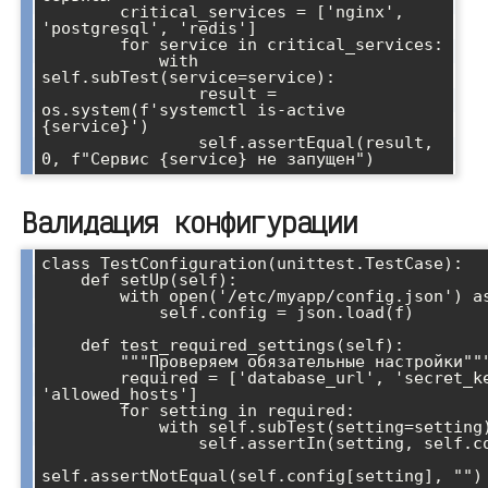
        critical_services = ['nginx', 
'postgresql', 'redis']

        for service in critical_services:

            with 
self.subTest(service=service):

                result = 
os.system(f'systemctl is-active 
{service}')

                self.assertEqual(result, 
Валидация конфигурации
class TestConfiguration(unittest.TestCase):

    def setUp(self):

        with open('/etc/myapp/config.json') as f:

            self.config = json.load(f)

    def test_required_settings(self):

        """Проверяем обязательные настройки"""

        required = ['database_url', 'secret_key', 
'allowed_hosts']

        for setting in required:

            with self.subTest(setting=setting):

                self.assertIn(setting, self.config)

self.assertNotEqual(self.config[setting], "")
