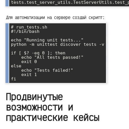
Для автоматизации на сервере создай скрипт:
# run_tests.sh

#!/bin/bash

echo "Running unit tests..."

python -m unittest discover tests -v

if [ $? -eq 0 ]; then

    echo "All tests passed!"

    exit 0

else

    echo "Tests failed!"

    exit 1

Продвинутые
возможности и
практические кейсы