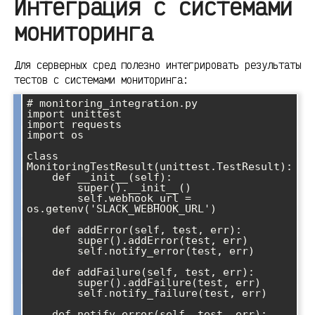
Интеграция с системами
мониторинга
Для серверных сред полезно интегрировать результаты
тестов с системами мониторинга:
# monitoring_integration.py

import unittest

import requests

import os

class 
MonitoringTestResult(unittest.TestResult):

    def __init__(self):

        super().__init__()

        self.webhook_url = 
os.getenv('SLACK_WEBHOOK_URL')

    def addError(self, test, err):

        super().addError(test, err)

        self.notify_error(test, err)

    def addFailure(self, test, err):

        super().addFailure(test, err)

        self.notify_failure(test, err)

    def notify_error(self, test, err):
