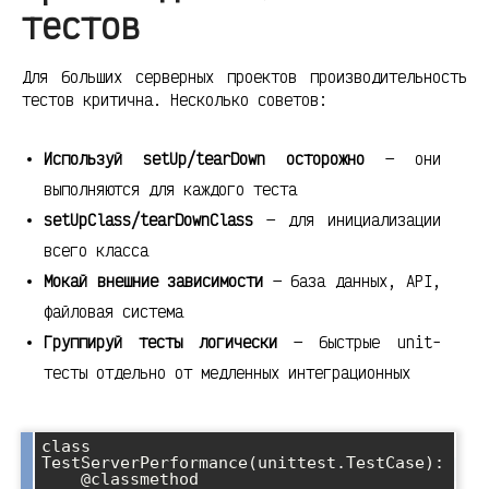
тестов
Для больших серверных проектов производительность
тестов критична. Несколько советов:
Используй setUp/tearDown осторожно
— они
выполняются для каждого теста
setUpClass/tearDownClass
— для инициализации
всего класса
Мокай внешние зависимости
— база данных, API,
файловая система
Группируй тесты логически
— быстрые unit-
тесты отдельно от медленных интеграционных
class 
TestServerPerformance(unittest.TestCase):

    @classmethod
