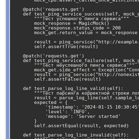
        mock_cpu.assert_called_once_with(interval=1)

    @patch('requests.get')

    def test_ping_service_success(self, mock_get):

        """Тест успешного пинга сервиса"""

        mock_response = MagicMock()

        mock_response.status_code = 200

        mock_get.return_value = mock_response

        result = ping_service("http://example.com")

        self.assertTrue(result)

    @patch('requests.get')

    def test_ping_service_failure(self, mock_get):

        """Тест неуспешного пинга сервиса"""

        mock_get.side_effect = Exception("Connection error")

        result = ping_service("http://nonexistent.com")

        self.assertFalse(result)

    def test_parse_log_line_valid(self):

        """Тест парсинга корректной строки лога"""

        result = parse_log_line(self.sample_log_line)

        expected = {

            'timestamp': '2024-01-15 10:30:45',

            'level': 'INFO',

            'message': 'Server started'

        }

        self.assertEqual(result, expected)

    def test_parse_log_line_invalid(self):
