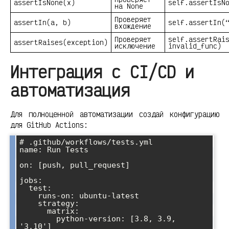
assertIsNone(x)
self.assertIsN
на None
Проверяет
assertIn(a, b)
self.assertIn(
вхождение
Проверяет
self.assertRai
assertRaises(exception)
исключение
invalid_func)
Интеграция с CI/CD и
автоматизация
Для полноценной автоматизации создай конфигурацию
для GitHub Actions:
# .github/workflows/tests.yml

name: Run Tests

on: [push, pull_request]

jobs:

  test:

    runs-on: ubuntu-latest

    strategy:

      matrix:

        python-version: [3.8, 3.9, 
'3.10']
