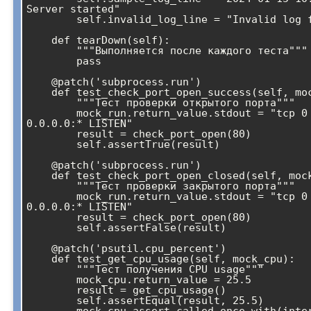
Server started"

        self.invalid_log_line = "Invalid log format"

    def tearDown(self):

        """Выполняется после каждого теста"""

        pass

    @patch('subprocess.run')

    def test_check_port_open_success(self, mock_run):

        """Тест проверки открытого порта"""

        mock_run.return_value.stdout = "tcp 0 0 0.0.0.0:80 
0.0.0.0:* LISTEN"

        result = check_port_open(80)

        self.assertTrue(result)

    @patch('subprocess.run')

    def test_check_port_open_closed(self, mock_run):

        """Тест проверки закрытого порта"""

        mock_run.return_value.stdout = "tcp 0 0 0.0.0.0:22 
0.0.0.0:* LISTEN"

        result = check_port_open(80)

        self.assertFalse(result)

    @patch('psutil.cpu_percent')

    def test_get_cpu_usage(self, mock_cpu):

        """Тест получения CPU usage"""

        mock_cpu.return_value = 25.5

        result = get_cpu_usage()

        self.assertEqual(result, 25.5)
