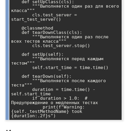
    def setUpClass(cls):

        """Выполняется один раз для всего 
класса"""

        cls.test_server = 
start_test_server()

    @classmethod

    def tearDownClass(cls):

        """Выполняется один раз после 
всех тестов класса"""

        cls.test_server.stop()

    def setUp(self):

        """Выполняется перед каждым 
тестом"""

        self.start_time = time.time()

    def tearDown(self):

        """Выполняется после каждого 
теста"""

        duration = time.time() - 
self.start_time

        if duration > 1.0:  # 
Предупреждение о медленных тестах

            print(f"Warning: 
{self._testMethodName} took 