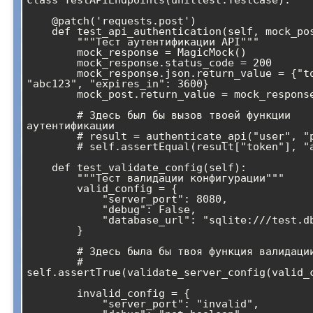
    @patch('requests.post')

    def test_api_authentication(self, mock_post):

        """Тест аутентификации API"""

        mock_response = MagicMock()

        mock_response.status_code = 200

        mock_response.json.return_value = {"token": 
"abc123", "expires_in": 3600}

        mock_post.return_value = mock_response

        # Здесь был бы вызов твоей функции 
аутентификации

        # result = authenticate_api("user", "pass")

        # self.assertEqual(result["token"], "abc123")

    def test_validate_config(self):

        """Тест валидации конфигурации"""

        valid_config = {

            "server_port": 8080,

            "debug": False,

            "database_url": "sqlite:///test.db"

        }

        # Здесь была бы твоя функция валидации

        # 
self.assertTrue(validate_server_config(valid_c
        invalid_config = {

            "server_port": "invalid",
