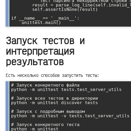
        """Тест парсинга некорректной строки лога"""

        result = parse_log_line(self.invalid_log_line)

        self.assertIsNone(result)

if __name__ == '__main__':

Запуск тестов и
интерпретация
результатов
Есть несколько способов запустить тесты:
# Запуск конкретного файла

python -m unittest tests.test_server_utils

# Запуск всех тестов в директории

python -m unittest discover tests

# Запуск с подробным выводом

python -m unittest -v tests.test_server_utils

# Запуск конкретного теста

python -m unittest 