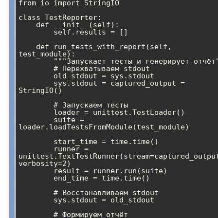
from io import StringIO

class TestReporter:

    def __init__(self):

        self.results = []

    def run_tests_with_report(self, 
test_module):

        """Запускает тесты и генерирует отчёт"""

        # Перехватываем stdout

        old_stdout = sys.stdout

        sys.stdout = captured_output = 
StringIO()

        # Запускаем тесты

        loader = unittest.TestLoader()

        suite = 
loader.loadTestsFromModule(test_module)

        start_time = time.time()

        runner = 
unittest.TextTestRunner(stream=captured_output
verbosity=2)

        result = runner.run(suite)

        end_time = time.time()

        # Восстанавливаем stdout

        sys.stdout = old_stdout

        # Формируем отчёт
