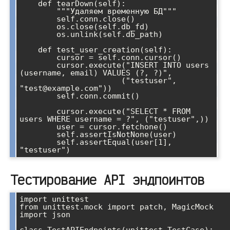
    def tearDown(self):

        """Удаляем временную БД"""

        self.conn.close()

        os.close(self.db_fd)

        os.unlink(self.db_path)

    def test_user_creation(self):

        cursor = self.conn.cursor()

        cursor.execute("INSERT INTO users 
(username, email) VALUES (?, ?)",

                      ("testuser", 
"test@example.com"))

        self.conn.commit()

        cursor.execute("SELECT * FROM 
users WHERE username = ?", ("testuser",))

        user = cursor.fetchone()

        self.assertIsNotNone(user)

        self.assertEqual(user[1], 
Тестирование API эндпоинтов
import unittest

from unittest.mock import patch, MagicMock

import json

class TestAPIEndpoints(unittest.TestCase):
