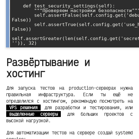
    def test_security_settings(self):

        """Проверяем настройки безопасности"""

        self.assertFalse(self.config.get('debug', 
False))

        self.assertTrue(self.config.get('use_https', 
False))

self.assertGreater(len(self.config.get('secret
Развёртывание и
хостинг
Для запуска тестов на production-серверах нужна
правильная инфраструктура. Если ты ещё не
определился с хостингом, рекомендую посмотреть на
VPS решения
для разработки и тестирования, или
выделенные серверы
для больших проектов с
высокой нагрузкой.
Для автоматизации тестов на сервере создай systemd