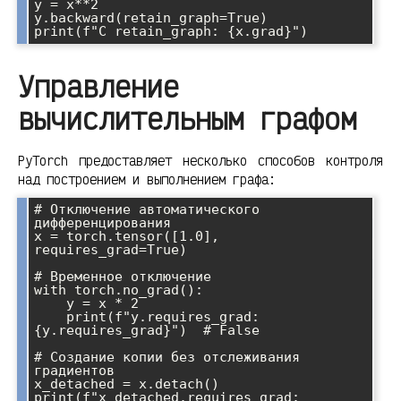
y = x**2

y.backward(retain_graph=True)

Управление
вычислительным графом
PyTorch предоставляет несколько способов контроля
над построением и выполнением графа:
# Отключение автоматического 
дифференцирования

x = torch.tensor([1.0], 
requires_grad=True)

# Временное отключение

with torch.no_grad():

    y = x * 2

    print(f"y.requires_grad: 
{y.requires_grad}")  # False

# Создание копии без отслеживания 
градиентов

x_detached = x.detach()

print(f"x_detached.requires_grad: 