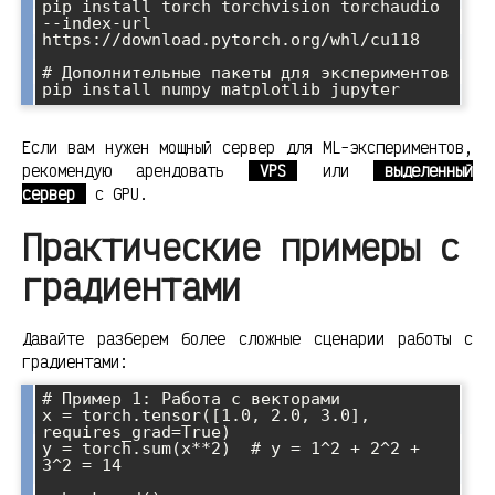
pip install torch torchvision torchaudio 
--index-url 
https://download.pytorch.org/whl/cu118

# Дополнительные пакеты для экспериментов

Если вам нужен мощный сервер для ML-экспериментов,
рекомендую арендовать
VPS
или
выделенный
сервер
с GPU.
Практические примеры с
градиентами
Давайте разберем более сложные сценарии работы с
градиентами:
# Пример 1: Работа с векторами

x = torch.tensor([1.0, 2.0, 3.0], 
requires_grad=True)

y = torch.sum(x**2)  # y = 1^2 + 2^2 + 
3^2 = 14
