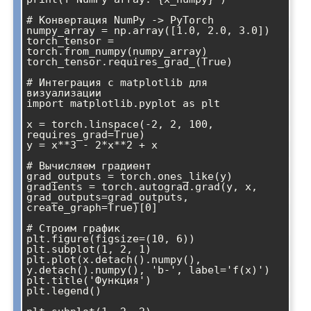
# Конвертация NumPy -> PyTorch

numpy_array = np.array([1.0, 2.0, 3.0])

torch_tensor = 
torch.from_numpy(numpy_array)

torch_tensor.requires_grad_(True)

# Интеграция с matplotlib для 
визуализации

import matplotlib.pyplot as plt

x = torch.linspace(-2, 2, 100, 
requires_grad=True)

y = x**3 - 2*x**2 + x

# Вычисляем градиент

grad_outputs = torch.ones_like(y)

gradients = torch.autograd.grad(y, x, 
grad_outputs=grad_outputs, 
create_graph=True)[0]

# Строим график

plt.figure(figsize=(10, 6))

plt.subplot(1, 2, 1)

plt.plot(x.detach().numpy(), 
y.detach().numpy(), 'b-', label='f(x)')

plt.title('Функция')

plt.legend()
