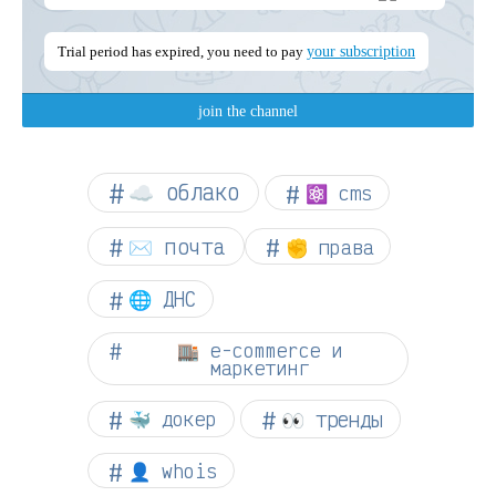
☁︎ облако
⚛ cms
✉️ почта
✊ права
🌐 ДНС
🏬 e-commerce и
маркетинг
👀 тренды
🐳 докер
👤 whois