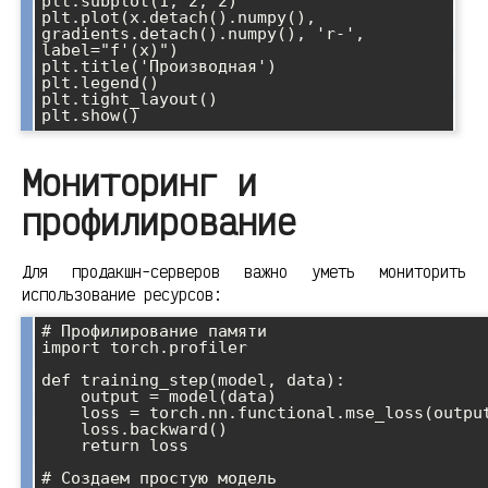
plt.subplot(1, 2, 2)

plt.plot(x.detach().numpy(), 
gradients.detach().numpy(), 'r-', 
label="f'(x)")

plt.title('Производная')

plt.legend()

plt.tight_layout()

Мониторинг и
профилирование
Для продакшн-серверов важно уметь мониторить
использование ресурсов:
# Профилирование памяти

import torch.profiler

def training_step(model, data):

    output = model(data)

    loss = torch.nn.functional.mse_loss(output, data)

    loss.backward()

    return loss

# Создаем простую модель
