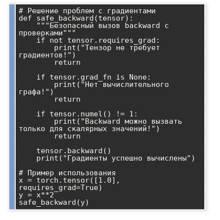
# Решение проблем с градиентами

def safe_backward(tensor):

    """Безопасный вызов backward с 
проверками"""

    if not tensor.requires_grad:

        print("Тензор не требует 
градиентов!")

        return

    if tensor.grad_fn is None:

        print("Нет вычислительного 
графа!")

        return

    if tensor.numel() != 1:

        print("Backward можно вызвать 
только для скалярных значений!")

        return

    tensor.backward()

    print("Градиенты успешно вычислены")

# Пример использования

x = torch.tensor([1.0], 
requires_grad=True)

y = x**2
