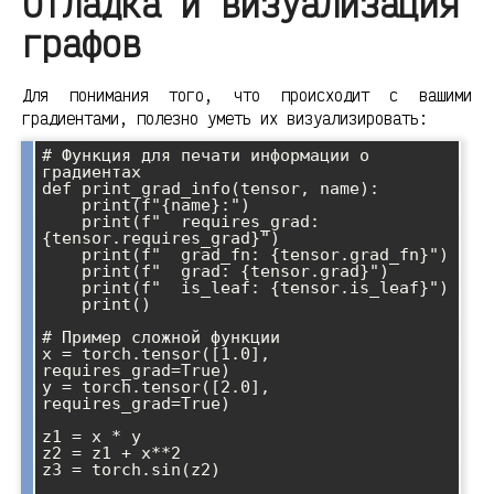
Отладка и визуализация
графов
Для понимания того, что происходит с вашими
градиентами, полезно уметь их визуализировать:
# Функция для печати информации о 
градиентах

def print_grad_info(tensor, name):

    print(f"{name}:")

    print(f"  requires_grad: 
{tensor.requires_grad}")

    print(f"  grad_fn: {tensor.grad_fn}")

    print(f"  grad: {tensor.grad}")

    print(f"  is_leaf: {tensor.is_leaf}")

    print()

# Пример сложной функции

x = torch.tensor([1.0], 
requires_grad=True)

y = torch.tensor([2.0], 
requires_grad=True)

z1 = x * y

z2 = z1 + x**2

z3 = torch.sin(z2)
