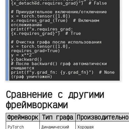
{x_detached.requires_grad}")  # False

# Принудительное включение/отключение

x = torch.tensor([1.0])

x.requires_grad_(True)  # Включаем 
отслеживание

print(f"x.requires_grad: 
{x.requires_grad}")  # True

# Очистка графа после использования

x = torch.tensor([1.0], 
requires_grad=True)

y = x**2

y.backward()

# После backward() граф автоматически 
очищается

print(f"y.grad_fn: {y.grad_fn}")  # None 
Сравнение с другими
фреймворками
Фреймворк
Тип графа
Производительно
PyTorch
Динамический
Хорошая