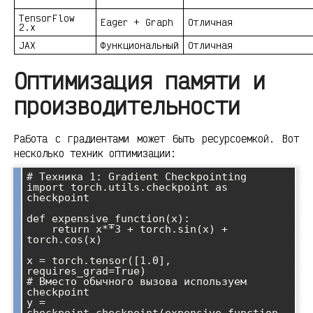
TensorFlow
Eager + Graph
Отличная
2.x
JAX
Функциональный
Отличная
Оптимизация памяти и
производительности
Работа с градиентами может быть ресурсоемкой. Вот
несколько техник оптимизации:
# Техника 1: Gradient Checkpointing

import torch.utils.checkpoint as 
checkpoint

def expensive_function(x):

    return x**3 + torch.sin(x) + 
torch.cos(x)

x = torch.tensor([1.0], 
requires_grad=True)

# Вместо обычного вызова используем 
checkpoint

y = 
checkpoint.checkpoint(expensive_function, 