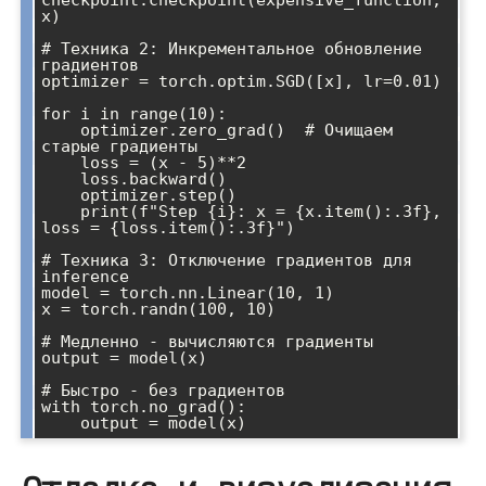
x)

# Техника 2: Инкрементальное обновление 
градиентов

optimizer = torch.optim.SGD([x], lr=0.01)

for i in range(10):

    optimizer.zero_grad()  # Очищаем 
старые градиенты

    loss = (x - 5)**2

    loss.backward()

    optimizer.step()

    print(f"Step {i}: x = {x.item():.3f}, 
loss = {loss.item():.3f}")

# Техника 3: Отключение градиентов для 
inference

model = torch.nn.Linear(10, 1)

x = torch.randn(100, 10)

# Медленно - вычисляются градиенты

output = model(x)

# Быстро - без градиентов

with torch.no_grad():
