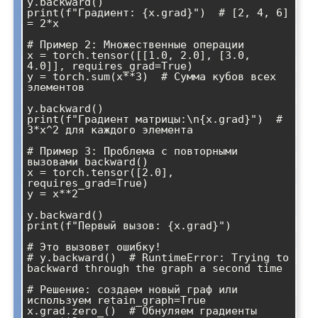
y.backward()

print(f"Градиент: {x.grad}")  # [2, 4, 6] 
= 2*x

# Пример 2: Множественные операции

x = torch.tensor([[1.0, 2.0], [3.0, 
4.0]], requires_grad=True)

y = torch.sum(x**3)  # Сумма кубов всех 
элементов

y.backward()

print(f"Градиент матрицы:\n{x.grad}")  # 
3*x^2 для каждого элемента

# Пример 3: Проблема с повторными 
вызовами backward()

x = torch.tensor([2.0], 
requires_grad=True)

y = x**2

y.backward()

print(f"Первый вызов: {x.grad}")

# Это вызовет ошибку!

# y.backward()  # RuntimeError: Trying to 
backward through the graph a second time

# Решение: создаем новый граф или 
используем retain_graph=True

x.grad.zero_()  # Обнуляем градиенты
