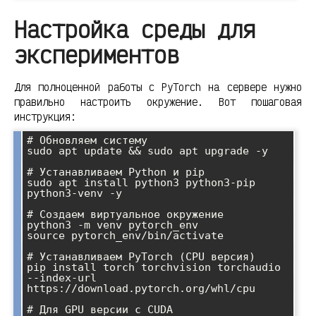
Настройка среды для
экспериментов
Для полноценной работы с PyTorch на сервере нужно
правильно настроить окружение. Вот пошаговая
инструкция:
# Обновляем систему

sudo apt update && sudo apt upgrade -y

# Устанавливаем Python и pip

sudo apt install python3 python3-pip 
python3-venv -y

# Создаем виртуальное окружение

python3 -m venv pytorch_env

source pytorch_env/bin/activate

# Устанавливаем PyTorch (CPU версия)

pip install torch torchvision torchaudio 
--index-url 
https://download.pytorch.org/whl/cpu

# Для GPU версии с CUDA
