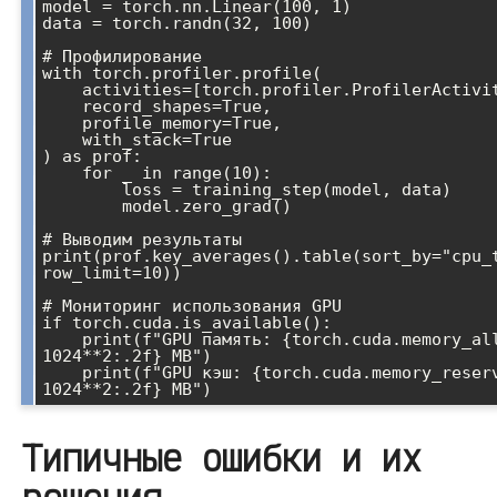
model = torch.nn.Linear(100, 1)

data = torch.randn(32, 100)

# Профилирование

with torch.profiler.profile(

    activities=[torch.profiler.ProfilerActivity.CPU],

    record_shapes=True,

    profile_memory=True,

    with_stack=True

) as prof:

    for _ in range(10):

        loss = training_step(model, data)

        model.zero_grad()

# Выводим результаты

print(prof.key_averages().table(sort_by="cpu_t
row_limit=10))

# Мониторинг использования GPU

if torch.cuda.is_available():

    print(f"GPU память: {torch.cuda.memory_allocated() / 
1024**2:.2f} MB")

    print(f"GPU кэш: {torch.cuda.memory_reserved() / 
Типичные ошибки и их