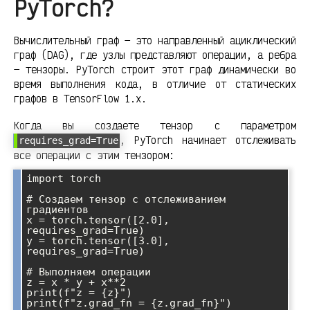
PyTorch?
Вычислительный граф — это направленный ациклический
граф (DAG), где узлы представляют операции, а ребра
— тензоры. PyTorch строит этот граф динамически во
время выполнения кода, в отличие от статических
графов в TensorFlow 1.x.
Когда вы создаете тензор с параметром
, PyTorch начинает отслеживать
requires_grad=True
все операции с этим тензором:
import torch

# Создаем тензор с отслеживанием 
градиентов

x = torch.tensor([2.0], 
requires_grad=True)

y = torch.tensor([3.0], 
requires_grad=True)

# Выполняем операции

z = x * y + x**2

print(f"z = {z}")
