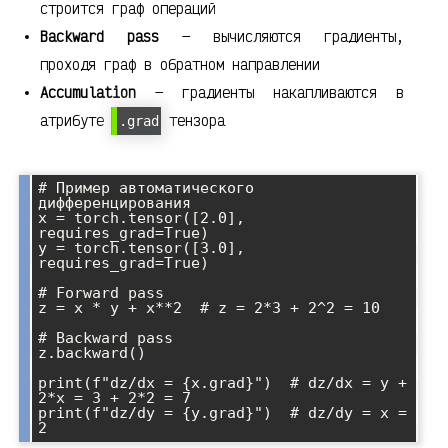
строится граф операций
Backward pass
— вычисляются градиенты,
проходя граф в обратном направлении
Accumulation
— градиенты накапливаются в
атрибуте
тензора
.grad
# Пример автоматического 
дифференцирования

x = torch.tensor([2.0], 
requires_grad=True)

y = torch.tensor([3.0], 
requires_grad=True)

# Forward pass

z = x * y + x**2  # z = 2*3 + 2^2 = 10

# Backward pass

z.backward()

print(f"dz/dx = {x.grad}")  # dz/dx = y + 
2*x = 3 + 2*2 = 7

print(f"dz/dy = {y.grad}")  # dz/dy = x = 