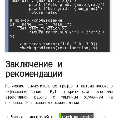
(max diff: {max_diff:.2e})")

        print(f"Auto grad: {auto_grad}")

        print(f"Num grad:  {num_grad}")

        return False

# Пример использования

if __name__ == "__main__":

    def test_function(x):

        return torch.sum(x**3 + 2*x**2 + 
x)

    x = torch.tensor([1.0, 2.0, 3.0])

Заключение и
рекомендации
Понимание вычислительных графов и автоматического
дифференцирования в PyTorch критически важно для
эффективной работы с машинным обучением на
серверах. Вот основные рекомендации:
Всегда используйте
для
torch.no_grad()