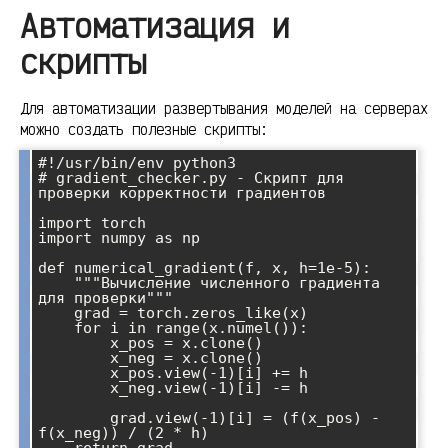
Автоматизация и
скрипты
Для автоматизации развертывания моделей на серверах
можно создать полезные скрипты:
#!/usr/bin/env python3

# gradient_checker.py - Скрипт для 
проверки корректности градиентов

import torch

import numpy as np

def numerical_gradient(f, x, h=1e-5):

    """Вычисление численного градиента 
для проверки"""

    grad = torch.zeros_like(x)

    for i in range(x.numel()):

        x_pos = x.clone()

        x_neg = x.clone()

        x_pos.view(-1)[i] += h

        x_neg.view(-1)[i] -= h

        grad.view(-1)[i] = (f(x_pos) - 
f(x_neg)) / (2 * h)
