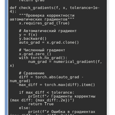
    return grad

def check_gradients(f, x, tolerance=1e-
4):

    """Проверка корректности 
автоматических градиентов"""

    x.requires_grad_(True)

    # Автоматический градиент

    y = f(x)

    y.backward()

    auto_grad = x.grad.clone()

    # Численный градиент

    x.grad.zero_()

    with torch.no_grad():

        num_grad = numerical_gradient(f, 
x)

    # Сравнение

    diff = torch.abs(auto_grad - 
num_grad)

    max_diff = torch.max(diff).item()

    if max_diff < tolerance:

        print(f"✓ Градиенты корректны 
(max diff: {max_diff:.2e})")

        return True

    else:

        print(f"✗ Ошибка в градиентах 