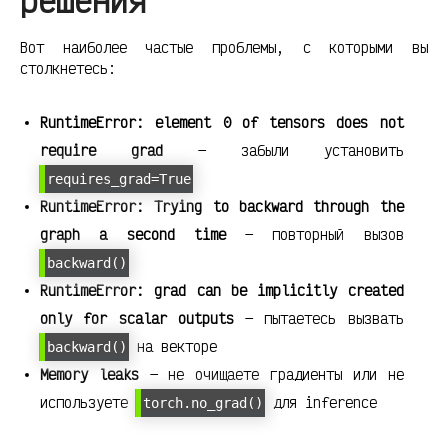
решения
Вот наиболее частые проблемы, с которыми вы
столкнетесь:
RuntimeError: element 0 of tensors does not
require grad
— забыли установить
requires_grad=True
RuntimeError: Trying to backward through the
graph a second time
— повторный вызов
backward()
RuntimeError: grad can be implicitly created
only for scalar outputs
— пытаетесь вызвать
на векторе
backward()
Memory leaks
— не очищаете градиенты или не
используете
для inference
torch.no_grad()