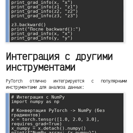
print_grad_info(x, "x")

print_grad_info(z1, "z1")

print_grad_info(z2, "z2")

print_grad_info(z3, "z3")

z3.backward()

print("После backward():")

print_grad_info(x, "x")

Интеграция с другими
инструментами
PyTorch отлично интегрируется с популярными
инструментами для анализа данных:
# Интеграция с NumPy

import numpy as np

# Конвертация PyTorch -> NumPy (без 
градиентов)

x = torch.tensor([1.0, 2.0, 3.0], 
requires_grad=True)

x_numpy = x.detach().numpy()

print(f"NumPy array: {x_numpy}")
