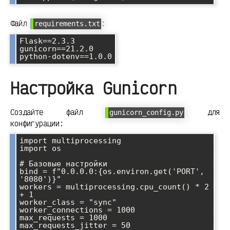
Файл
:
requirements.txt
Flask==2.3.3

gunicorn==21.2.0

Настройка Gunicorn
Создайте файл
для
gunicorn_config.py
конфигурации:
import multiprocessing

import os

# Базовые настройки

bind = f"0.0.0.0:{os.environ.get('PORT', 
'8080')}"

workers = multiprocessing.cpu_count() * 2 
+ 1

worker_class = "sync"

worker_connections = 1000

max_requests = 1000

max_requests_jitter = 50
