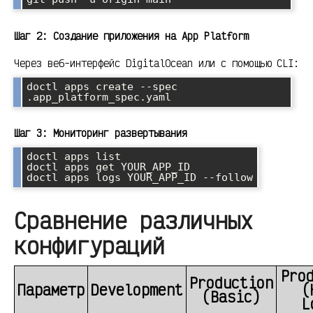
Шаг 2: Создание приложения на App Platform
Через веб-интерфейс DigitalOcean или с помощью CLI:
doctl apps create --spec 
Шаг 3: Мониторинг развертывания
doctl apps list

doctl apps get YOUR_APP_ID

Сравнение различных
конфигураций
Pro
Production
Параметр
Development
(
(Basic)
L