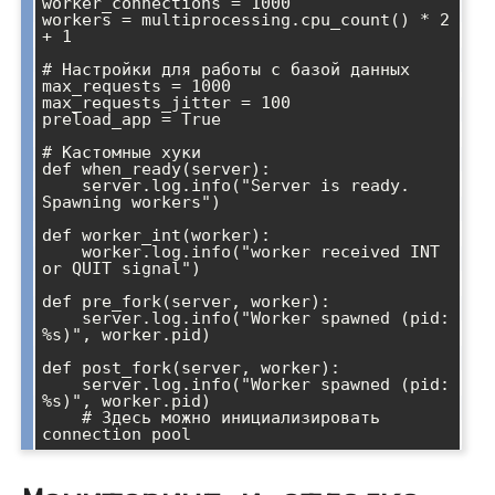
worker_connections = 1000

workers = multiprocessing.cpu_count() * 2 
+ 1

# Настройки для работы с базой данных

max_requests = 1000

max_requests_jitter = 100

preload_app = True

# Кастомные хуки

def when_ready(server):

    server.log.info("Server is ready. 
Spawning workers")

def worker_int(worker):

    worker.log.info("worker received INT 
or QUIT signal")

def pre_fork(server, worker):

    server.log.info("Worker spawned (pid: 
%s)", worker.pid)

def post_fork(server, worker):

    server.log.info("Worker spawned (pid: 
%s)", worker.pid)

    # Здесь можно инициализировать 