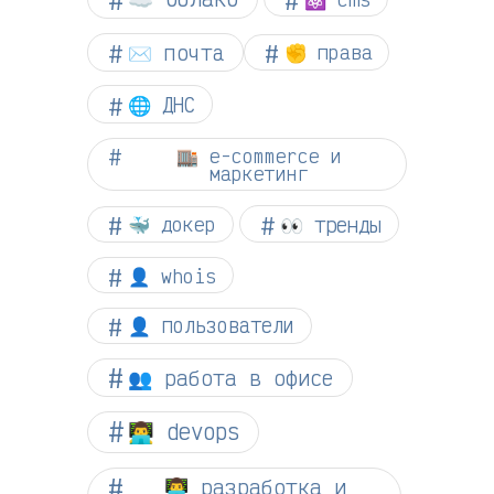
✉️ почта
✊ права
🌐 ДНС
🏬 e-commerce и
маркетинг
👀 тренды
🐳 докер
👤 whois
👤 пользователи
👥 работа в офисе
👨‍💻 devops
👨‍💻 разработка и