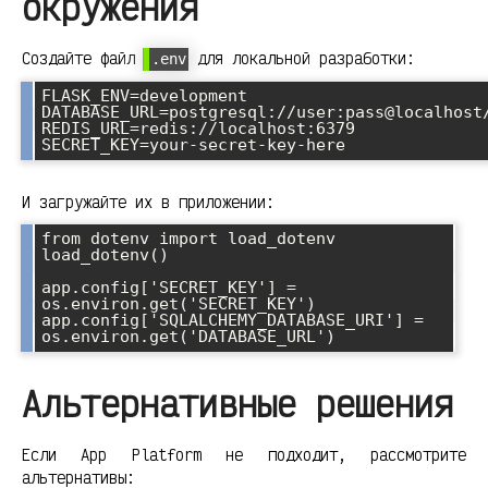
окружения
Создайте файл
для локальной разработки:
.env
FLASK_ENV=development

DATABASE_URL=postgresql://user:pass@localhost/
REDIS_URL=redis://localhost:6379

И загружайте их в приложении:
from dotenv import load_dotenv

load_dotenv()

app.config['SECRET_KEY'] = 
os.environ.get('SECRET_KEY')

app.config['SQLALCHEMY_DATABASE_URI'] = 
Альтернативные решения
Если App Platform не подходит, рассмотрите
альтернативы: