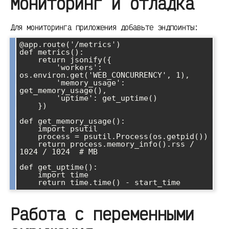
Мониторинг и отладка
Для мониторинга приложения добавьте эндпоинты:
@app.route('/metrics')

def metrics():

    return jsonify({

        'workers': 
os.environ.get('WEB_CONCURRENCY', 1),

        'memory_usage': 
get_memory_usage(),

        'uptime': get_uptime()

    })

def get_memory_usage():

    import psutil

    process = psutil.Process(os.getpid())

    return process.memory_info().rss / 
1024 / 1024  # MB

def get_uptime():

    import time

Работа с переменными