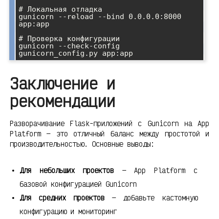
# Локальная отладка

gunicorn --reload --bind 0.0.0.0:8000 
app:app

# Проверка конфигурации

gunicorn --check-config 
Заключение и
рекомендации
Разворачивание Flask-приложений с Gunicorn на App
Platform — это отличный баланс между простотой и
производительностью. Основные выводы:
Для небольших проектов
— App Platform с
базовой конфигурацией Gunicorn
Для средних проектов
— добавьте кастомную
конфигурацию и мониторинг