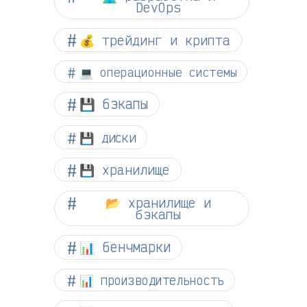
DevOps
💰 трейдинг и крипта
💻 операционные системы
💾 бэкапы
💾 диски
💾 хранилище
📂 хранилище и
бэкапы
📊 бенчмарки
📊 производительность