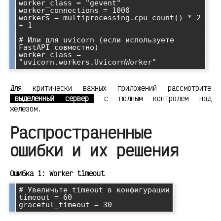
worker_class = "gevent"

worker_connections = 1000

workers = multiprocessing.cpu_count() * 2 
+ 1

# Или для uvicorn (если используете 
FastAPI совместно)

worker_class = 
Для критически важных приложений рассмотрите
выделенный сервер
с полным контролем над
железом.
Распространенные
ошибки и их решения
Ошибка 1: Worker timeout
# Увеличьте timeout в конфигурации

timeout = 60
