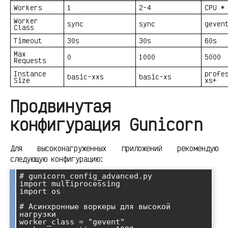
Workers
1
2-4
CPU *
Worker
sync
sync
geven
Class
Timeout
30s
30s
60s
Max
0
1000
5000
Requests
Instance
profe
basic-xxs
basic-xs
Size
xs+
Продвинутая
конфигурация Gunicorn
Для высоконагруженных приложений рекомендую
следующую конфигурацию:
# gunicorn_config_advanced.py

import multiprocessing

import os

# Асинхронные воркеры для высокой 
нагрузки

worker_class = "gevent"
