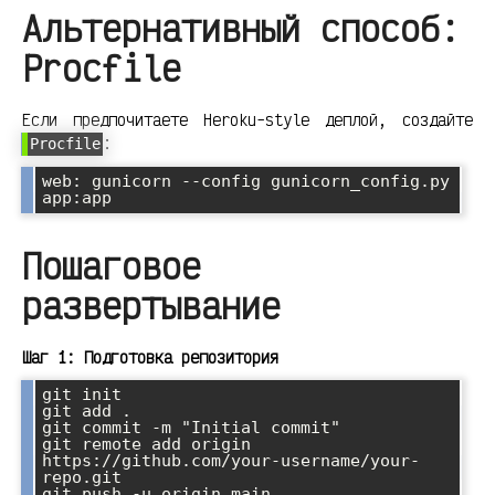
Альтернативный способ:
Procfile
Если предпочитаете Heroku-style деплой, создайте
:
Procfile
web: gunicorn --config gunicorn_config.py 
Пошаговое
развертывание
Шаг 1: Подготовка репозитория
git init

git add .

git commit -m "Initial commit"

git remote add origin 
https://github.com/your-username/your-
repo.git
