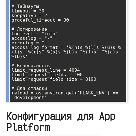
# Таймауты

timeout = 30

keepalive = 2

graceful_timeout = 30

# Логирование

loglevel = "info"

accesslog = "-"

errorlog = "-"

access_log_format = '%(h)s %(l)s %(u)s %
(t)s "%(r)s" %(s)s %(b)s "%(f)s" "%(a)s" 
%(D)s'

# Безопасность

limit_request_line = 4094

limit_request_fields = 100

limit_request_field_size = 8190

# Для отладки

reload = os.environ.get('FLASK_ENV') == 
Конфигурация для App
Platform