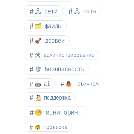
🖧 сети
🖧 сеть
🗂️ файлы
🚀 дорвеи
🛠️ администрирование
🛡️ безопасность
🤖 ai
🤷🏽 новичкам
🧏🏻 поддержка
🧐 мониторинг
🧐 проверка