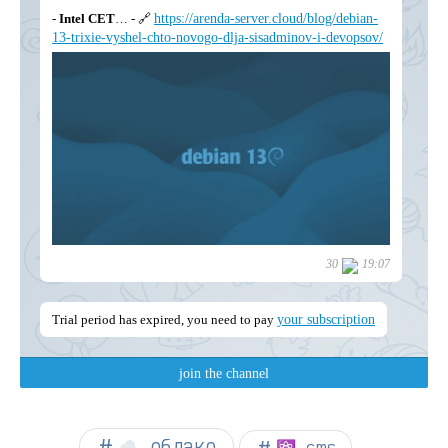
☁︎ облако
⚛ cms