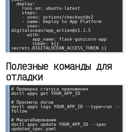
  deploy:

    runs-on: ubuntu-latest

    steps:

    - uses: actions/checkout@v2

    - name: Deploy to App Platform

      uses: 
digitalocean/app_action@v1.1.5

      with:

        app_name: flask-gunicorn-app

        token: ${{ 
Полезные команды для
отладки
# Проверка статуса приложения

doctl apps get YOUR_APP_ID

# Просмотр логов

doctl apps logs YOUR_APP_ID --type=run --
follow

# Масштабирование

doctl apps update YOUR_APP_ID --spec 
updated_spec.yaml
