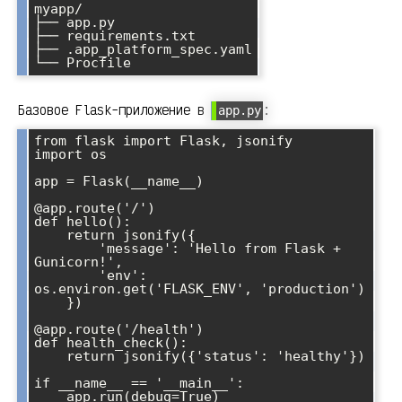
myapp/

├── app.py

├── requirements.txt

├── .app_platform_spec.yaml

Базовое Flask-приложение в
:
app.py
from flask import Flask, jsonify

import os

app = Flask(__name__)

@app.route('/')

def hello():

    return jsonify({

        'message': 'Hello from Flask + 
Gunicorn!',

        'env': 
os.environ.get('FLASK_ENV', 'production')

    })

@app.route('/health')

def health_check():

    return jsonify({'status': 'healthy'})

if __name__ == '__main__':
