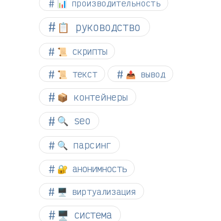
📊 производительность
📋 руководство
📜 скрипты
📜 текст
📤 вывод
📦 контейнеры
🔍 seo
🔍 парсинг
🔐 анонимность
🖥️ виртуализация
🖥️ система