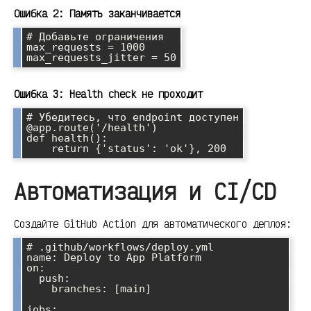
Ошибка 2: Память заканчивается
# Добавьте ограничения

max_requests = 1000

Ошибка 3: Health check не проходит
# Убедитесь, что endpoint доступен

@app.route('/health')

def health():

Автоматизация и CI/CD
Создайте GitHub Action для автоматического деплоя:
# .github/workflows/deploy.yml

name: Deploy to App Platform

on:

  push:

    branches: [main]

jobs:
