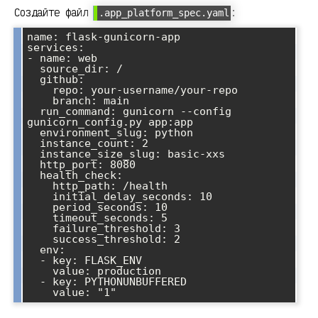
Создайте файл
:
.app_platform_spec.yaml
name: flask-gunicorn-app

services:

- name: web

  source_dir: /

  github:

    repo: your-username/your-repo

    branch: main

  run_command: gunicorn --config 
gunicorn_config.py app:app

  environment_slug: python

  instance_count: 2

  instance_size_slug: basic-xxs

  http_port: 8080

  health_check:

    http_path: /health

    initial_delay_seconds: 10

    period_seconds: 10

    timeout_seconds: 5

    failure_threshold: 3

    success_threshold: 2

  env:

  - key: FLASK_ENV

    value: production

  - key: PYTHONUNBUFFERED
