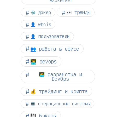
маркетинг
👀 тренды
🐳 докер
👤 whois
👤 пользователи
👥 работа в офисе
👨‍💻 devops
👨‍💻 разработка и
DevOps
💰 трейдинг и крипта
💻 операционные системы
💾 бэкапы