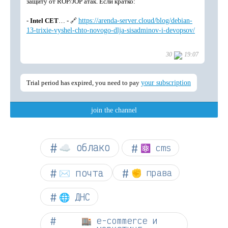
☁︎ облако
⚛ cms
✉️ почта
✊ права
🌐 ДНС
🏬 e-commerce и