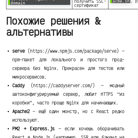
, р
получить SSL-
acme.sh
domain
сертификат
Похожие решения &
альтернативы
serve
(https://www.npmjs.com/package/serve) —
npm-пакет для локального и простого прод-
сервера без Nginx. Прекрасен для тестов или
микросервисов.
Caddy
(https://caddyserver.com/) — модный
автоконфигурируемый сервер, любит HTTPS “из
коробки”, часто проще Nginx для начинающих.
Apache2
— ещё один монстр, но с React редко
используют.
PM2 + Express.js
— если хочешь оборачивать
React в Node.js (например, SSR или бэкенд на