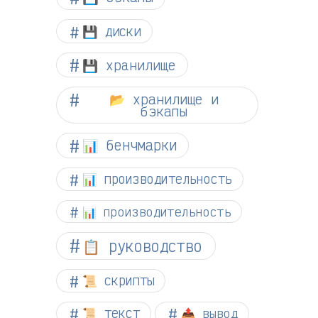
💾 диски
💾 хранилище
📂 хранилище и
бэкапы
📊 бенчмарки
📊 производительность
📊 производительность
📋 руководство
📜 скрипты
📜 текст
📤 вывод