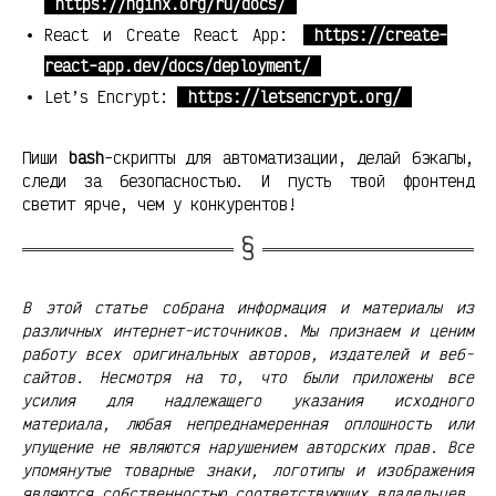
https://nginx.org/ru/docs/
React и Create React App:
https://create-
react-app.dev/docs/deployment/
Let’s Encrypt:
https://letsencrypt.org/
Пиши
bash
-скрипты для автоматизации, делай бэкапы,
следи за безопасностью. И пусть твой фронтенд
светит ярче, чем у конкурентов!
В этой статье собрана информация и материалы из
различных интернет-источников. Мы признаем и ценим
работу всех оригинальных авторов, издателей и веб-
сайтов. Несмотря на то, что были приложены все
усилия для надлежащего указания исходного
материала, любая непреднамеренная оплошность или
упущение не являются нарушением авторских прав. Все
упомянутые товарные знаки, логотипы и изображения
являются собственностью соответствующих владельцев.