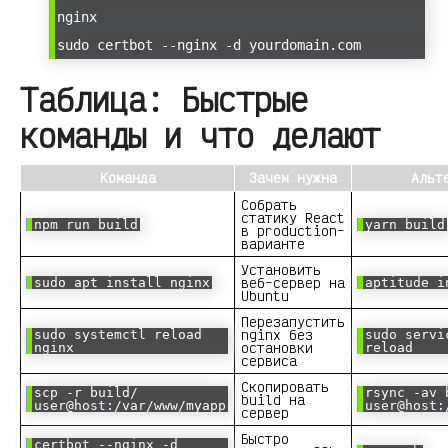
nginx
sudo certbot --nginx -d yourdomain.com
Таблица: Быстрые
команды и что делают
Команда
Зачем нужна
Альт
Собрать
статику React
npm run build
yarn build
в production-
варианте
Установить
веб-сервер на
sudo apt install nginx
aptitude i
Ubuntu
Перезапустить
nginx без
sudo systemctl reload
sudo servi
остановки
nginx
reload
сервиса
Скопировать
scp -r build/
rsync -av 
build на
user@host:/var/www/myapp
user@host:
сервер
Быстро
certbot --nginx -d