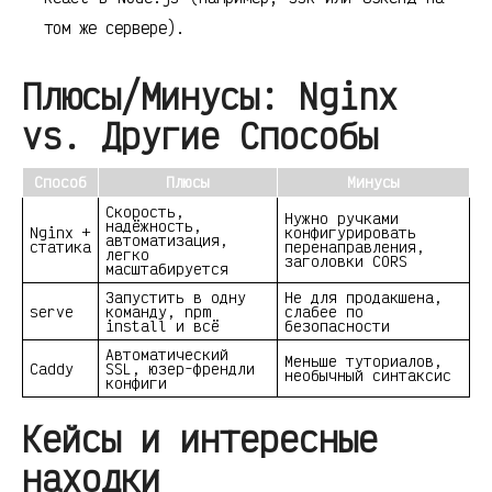
том же сервере).
Плюсы/Минусы: Nginx
vs. Другие Способы
Способ
Плюсы
Минусы
Скорость,
Нужно ручками
надёжность,
Nginx +
конфигурировать
автоматизация,
статика
перенаправления,
легко
заголовки CORS
масштабируется
Запустить в одну
Не для продакшена,
serve
команду, npm
слабее по
install и всё
безопасности
Автоматический
Меньше туториалов,
Caddy
SSL, юзер-френдли
необычный синтаксис
конфиги
Кейсы и интересные
находки