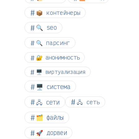
📦 контейнеры
🔍 seo
🔍 парсинг
🔐 анонимность
🖥️ виртуализация
🖥️ система
🖧 сети
🖧 сеть
🗂️ файлы
🚀 дорвеи