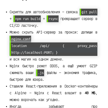
Скрипты для автообновления — связка
git pull
+
+
превращает сервер в
npm run build
rsync
CI/CD ласточку.
Можно скрыть API-сервер за прокси: допиши в
nginx.conf
location /api/ { proxy_pass
http://localhost:PORT; }
и вся магия на одном домене.
Nginx быстро режет DDOS, а ещё умеет GZIP
сжимать ваши
файлы — экономия трафика,
.js
быстрее для юзера.
Ставили React-приложения в Docker-контейнеры
с Alpine — Nginx с React влазит в
40 МБ
,
можно ворочать как угодно.
Иногда забывают про