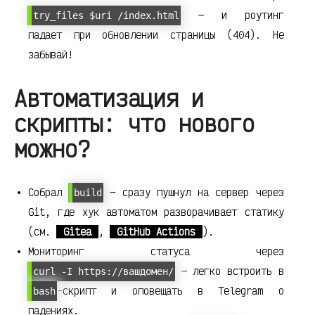
— и роутинг
try_files $uri /index.html
падает при обновлении страницы (404). Не
забывай!
Автоматизация и
скрипты: что нового
можно?
Собрал
— сразу пушнул на сервер через
build
Git, где хук автоматом разворачивает статику
(см.
Gitea
,
GitHub Actions
).
Мониторинг статуса через
— легко встроить в
curl -I https://вашдомен/
-скрипт и оповещать в Telegram о
bash
падениях.