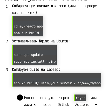
Собираем приложение локально
(или на сервере —
как нравится):
cd my-react-app
npm run build
Устанавливаем Nginx на Ubuntu:
sudo apt update
sudo apt install nginx
Копируем build на сервер:
scp -r build/ user@your_server:/var/www/myapp
Можно закинуть через
или
rsync
залить через GitHub Actions —