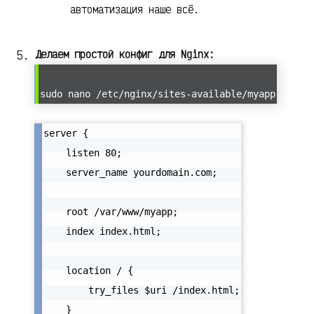
автоматизация наше всё.
Делаем простой конфиг для Nginx:
sudo nano /etc/nginx/sites-available/myapp
server {

    listen 80;

    server_name yourdomain.com;

    root /var/www/myapp;

    index index.html;

    location / {

        try_files $uri /index.html;

    }
