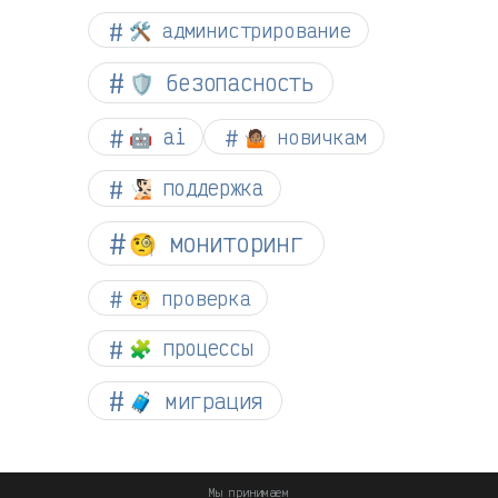
🛠️ администрирование
🛡️ безопасность
🤖 ai
🤷🏽 новичкам
🧏🏻 поддержка
🧐 мониторинг
🧐 проверка
🧩 процессы
🧳 миграция
Мы принимаем