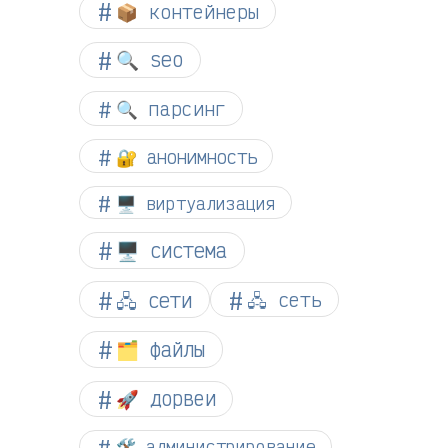
📦 контейнеры
🔍 seo
🔍 парсинг
🔐 анонимность
🖥️ виртуализация
🖥️ система
🖧 сети
🖧 сеть
🗂️ файлы
🚀 дорвеи
🛠️ администрирование