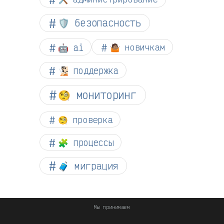
🛡️ безопасность
🤖 ai
🤷🏽 новичкам
🧏🏻 поддержка
🧐 мониторинг
🧐 проверка
🧩 процессы
🧳 миграция
Мы принимаем