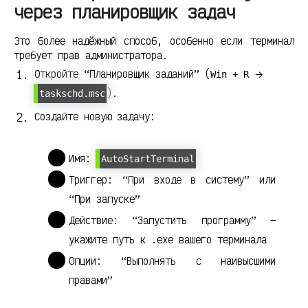
через планировщик задач
Это более надёжный способ, особенно если терминал
требует прав администратора.
Откройте “Планировщик заданий” (
→
Win + R
).
taskschd.msc
Создайте новую задачу:
Имя:
AutoStartTerminal
Триггер: “При входе в систему” или
“При запуске”
Действие: “Запустить программу” —
укажите путь к .exe вашего терминала
Опции: “Выполнять с наивысшими
правами”