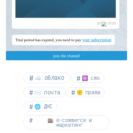
☁︎ облако
⚛ cms
✉️ почта
✊ права
🌐 ДНС
🏬 e-commerce и
маркетинг