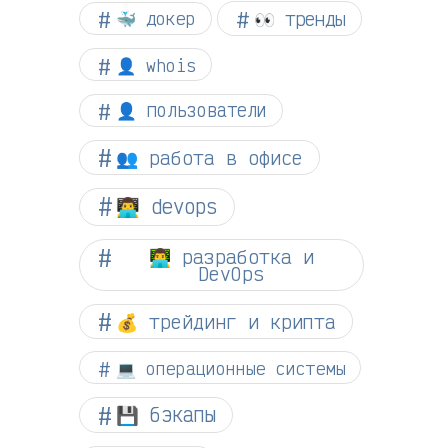
👀 тренды
🐳 докер
👤 whois
👤 пользователи
👥 работа в офисе
👨‍💻 devops
👨‍💻 разработка и
DevOps
💰 трейдинг и крипта
💻 операционные системы
💾 бэкапы