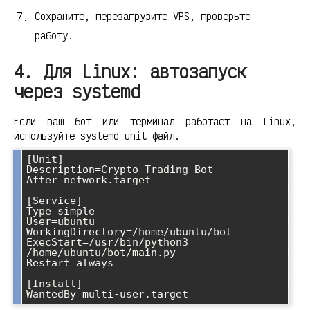
Сохраните, перезагрузите VPS, проверьте
работу.
4. Для Linux: автозапуск
через systemd
Если ваш бот или терминал работает на Linux,
используйте systemd unit-файл.
[Unit]

Description=Crypto Trading Bot

After=network.target

[Service]

Type=simple

User=ubuntu

WorkingDirectory=/home/ubuntu/bot

ExecStart=/usr/bin/python3 
/home/ubuntu/bot/main.py

Restart=always

[Install]
