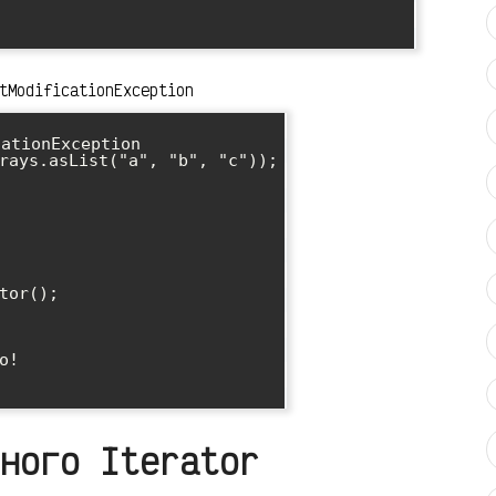
tModificationException
ationException

rays.asList("a", "b", "c"));

tor();

нного Iterator