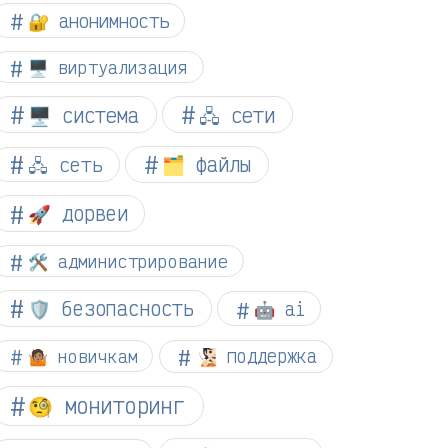
🔐 анонимность
🖥️ виртуализация
🖥️ система
🖧 сети
🗂️ файлы
🖧 сеть
🚀 дорвеи
🛠️ администрирование
🛡️ безопасность
🤖 ai
🤷🏽 новичкам
🧏🏻 поддержка
🧐 мониторинг