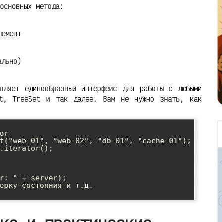
основных метода:
лемент
ально)
вляет единообразный интерфейс для работы с любыми
et, TreeSet и так далее. Вам не нужно знать, как
r

t("web-01", "web-02", "db-01", "cache-01");

.iterator();
