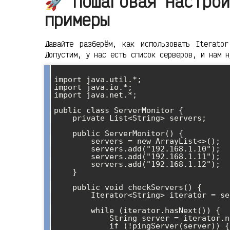
🚀 Пошаговая настрой
примеры
Давайте разберём, как использовать Iterator
Допустим, у нас есть список серверов, и нам н
import java.util.*;

import java.io.*;

import java.net.*;

public class ServerMonitor {

    private List<String> servers;

    public ServerMonitor() {

        servers = new ArrayList<>();

        servers.add("192.168.1.10");

        servers.add("192.168.1.11");

        servers.add("192.168.1.12");

    }

    public void checkServers() {

        Iterator<String> iterator = servers.iterator();

        while (iterator.hasNext()) {

            String server = iterator.next();

            if (!pingServer(server)) {
