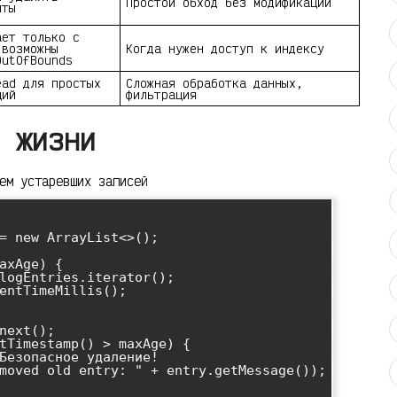
Простой обход без модификации
нты
ает только с
 возможны
Когда нужен доступ к индексу
OutOfBounds
ead для простых
Сложная обработка данных,
ций
фильтрация
 жизни
ем устаревших записей