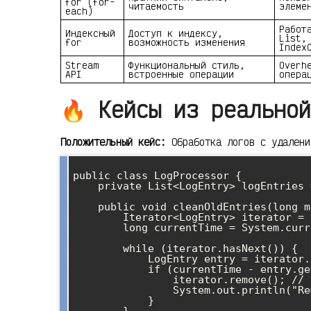
for (for-
читаемость
элеме
each)
Работ
Индексный
Доступ к индексу,
List,
for
возможность изменения
Index
Stream
Функциональный стиль,
Overh
API
встроенные операции
опера
🔥 Кейсы из реальной
Положительный кейс:
Обработка логов с удалени
public class LogProcessor {

    private List<LogEntry> logEntries = new ArrayList<>();

    public void cleanOldEntries(long maxAge) {

        Iterator<LogEntry> iterator = logEntries.iterator();

        long currentTime = System.currentTimeMillis();

        while (iterator.hasNext()) {

            LogEntry entry = iterator.next();

            if (currentTime - entry.getTimestamp() > maxAge) {

                iterator.remove(); // Безопасное удаление!

                System.out.println("Removed old entry: " + entry.getMessage());

            }

        }
