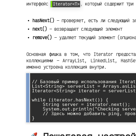
интерфейс
, который содержит три 
Iterator<T>
hasNext()
— проверяет, есть ли следующий э
next()
— возвращает следующий элемент
remove()
— удаляет текущий элемент (опцион
Основная фишка в том, что Iterator предоста
коллекциями — ArrayList, LinkedList, HashS
именно устроена коллекция внутри.
// Базовый пример использования Iterato
List<String> serverList = Arrays.asLis
Iterator<String> iterator = serverList
while (iterator.hasNext()) {

    String server = iterator.next();

    System.out.println("Checking server: " + server);

    // Здесь можно добавить ping, проверку состояния и т.д.
