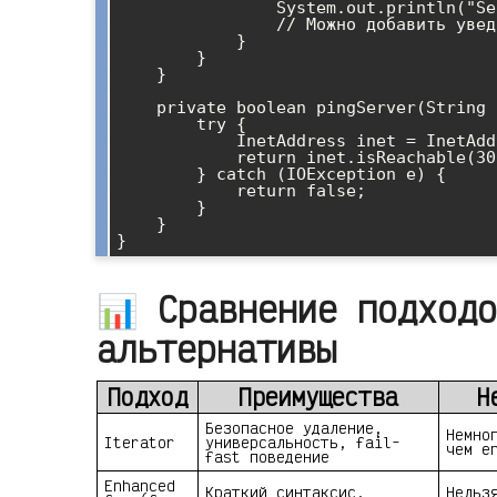
                System.out.println("Server " + server + " is down!");

                // Можно добавить уведомление, запись в лог и т.д.

            }

        }

    }

    private boolean pingServer(String host) {

        try {

            InetAddress inet = InetAddress.getByName(host);

            return inet.isReachable(3000); // 3 секунды таймаут

        } catch (IOException e) {

            return false;

        }

    }

📊 Сравнение подходо
альтернативы
Подход
Преимущества
Н
Безопасное удаление,
Немно
Iterator
универсальность, fail-
чем e
fast поведение
Enhanced
Краткий синтаксис,
Нельз