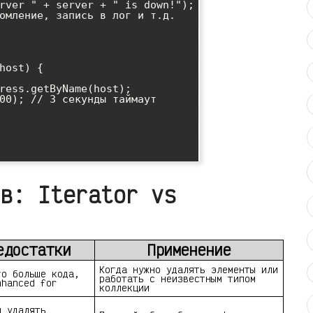
в: Iterator vs
едостатки
Применение
Когда нужно удалять элементы или
го больше кода,
работать с неизвестным типом
nhanced for
коллекции
я удалять