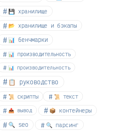
💾 хранилище
📂 хранилище и бэкапы
📊 бенчмарки
📊 производительность
📊 производительность
📋 руководство
📜 скрипты
📜 текст
📦 контейнеры
📤 вывод
🔍 seo
🔍 парсинг