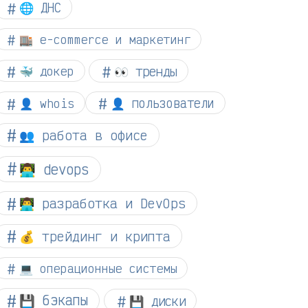
🌐 ДНС
🏬 e-commerce и маркетинг
👀 тренды
🐳 докер
👤 whois
👤 пользователи
👥 работа в офисе
👨‍💻 devops
👨‍💻 разработка и DevOps
💰 трейдинг и крипта
💻 операционные системы
💾 бэкапы
💾 диски