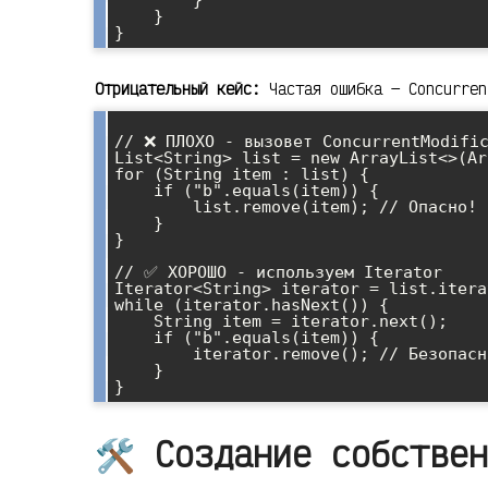
    }

Отрицательный кейс:
Частая ошибка — Concurren
// ❌ ПЛОХО - вызовет ConcurrentModific
List<String> list = new ArrayList<>(Ar
for (String item : list) {

    if ("b".equals(item)) {

        list.remove(item); // Опасно!

    }

}

// ✅ ХОРОШО - используем Iterator

Iterator<String> iterator = list.itera
while (iterator.hasNext()) {

    String item = iterator.next();

    if ("b".equals(item)) {

        iterator.remove(); // Безопасно!

    }

🛠️ Создание собстве