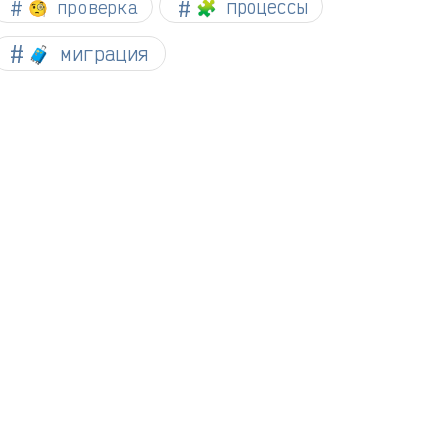
🧐 проверка
🧩 процессы
🧳 миграция