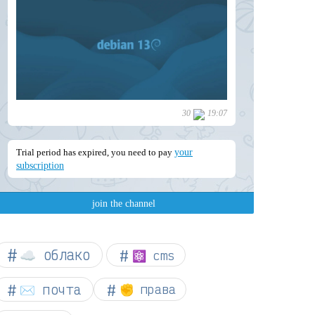
☁︎ облако
⚛ cms
✉️ почта
✊ права