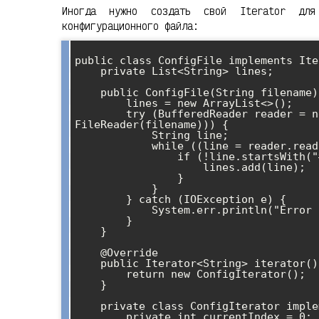
Иногда нужно создать свой Iterator для 
конфигурационного файла:
public class ConfigFile implements Ite
    private List<String> lines;

    public ConfigFile(String filename) {

        lines = new ArrayList<>();

        try (BufferedReader reader = new BufferedReader(new 
FileReader(filename))) {

            String line;

            while ((line = reader.readLine()) != null) {

                if (!line.startsWith("#") && !line.trim().isEmpty()) {

                    lines.add(line);

                }

            }

        } catch (IOException e) {

            System.err.println("Error reading config: " + e.getMessage());

        }

    }

    @Override

    public Iterator<String> iterator() {

        return new ConfigIterator();

    }

    private class ConfigIterator implements Iterator<String> {

        private int currentIndex = 0;
