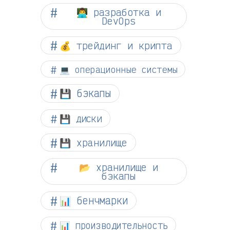
👨‍💻 разработка и
DevOps
💰 трейдинг и крипта
💻 операционные системы
💾 бэкапы
💾 диски
💾 хранилище
📂 хранилище и
бэкапы
📊 бенчмарки
📊 производительность