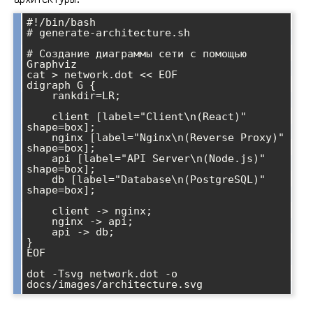
#!/bin/bash

# generate-architecture.sh

# Создание диаграммы сети с помощью 
Graphviz

cat > network.dot << EOF

digraph G {

    rankdir=LR;

    client [label="Client\n(React)" 
shape=box];

    nginx [label="Nginx\n(Reverse Proxy)" 
shape=box];

    api [label="API Server\n(Node.js)" 
shape=box];

    db [label="Database\n(PostgreSQL)" 
shape=box];

    client -> nginx;

    nginx -> api;

    api -> db;

}

EOF

dot -Tsvg network.dot -o 
docs/images/architecture.svg