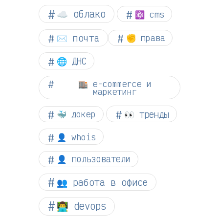
☁︎ облако
⚛ cms
✉️ почта
✊ права
🌐 ДНС
🏬 e-commerce и
маркетинг
👀 тренды
🐳 докер
👤 whois
👤 пользователи
👥 работа в офисе
👨‍💻 devops