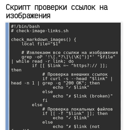
Скрипт проверки ссылок на
изображения
#!/bin/bash

# check-image-links.sh

check_markdown_images() {

    local file="$1"

    # Извлекаем все ссылки на изображения

    grep -oP '!\[.*?\]\(\K[^)]*' "$file" 
| while read -r link; do

        if [[ $link =~ ^https?:// ]]; 
then

            # Проверка внешних ссылок

            if curl -s --head "$link" | 
head -n 1 | grep -q "200 OK"; then

                echo "✓ $link"

            else

                echo "✗ $link (broken)"

            fi

        else

            # Проверка локальных файлов

            if [[ -f "$link" ]]; then

                echo "✓ $link"

            else

                echo "✗ $link (not 