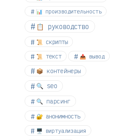
📊 производительность
📋 руководство
📜 скрипты
📜 текст
📤 вывод
📦 контейнеры
🔍 seo
🔍 парсинг
🔐 анонимность
🖥️ виртуализация