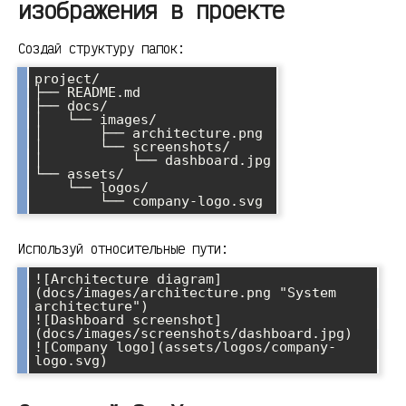
изображения в проекте
Создай структуру папок:
project/

├── README.md

├── docs/

│   └── images/

│       ├── architecture.png

│       └── screenshots/

│           └── dashboard.jpg

└── assets/

    └── logos/

        └── company-logo.svg
Используй относительные пути:
![Architecture diagram]
(docs/images/architecture.png "System 
architecture")

![Dashboard screenshot]
(docs/images/screenshots/dashboard.jpg)

![Company logo](assets/logos/company-
logo.svg)