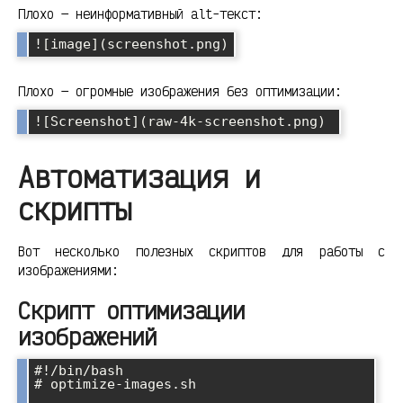
Плохо — неинформативный alt-текст:
![image](screenshot.png)
Плохо — огромные изображения без оптимизации:
![Screenshot](raw-4k-screenshot.png) 
Автоматизация и
скрипты
Вот несколько полезных скриптов для работы с
изображениями:
Скрипт оптимизации
изображений
#!/bin/bash

# optimize-images.sh
