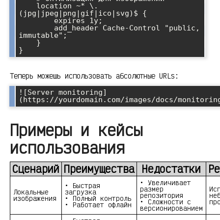
    location ~* \.
(jpg|jpeg|png|gif|ico|svg)$ {

        expires 1y;

        add_header Cache-Control "public, 
immutable";

    }

}
Теперь можешь использовать абсолютные URLs:
![Server monitoring]
(https://yourdomain.com/images/docs/monitorin
Примеры и кейсы
использования
Сценарий
Преимущества
Недостатки
Ре
• Увеличивает
• Быстрая
размер
Ис
Локальные
загрузка
репозитория
не
изображения
• Полный контроль
• Сложности с
пр
• Работает офлайн
версионированием