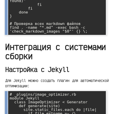
found)"

            fi

        fi

    done

}

# Проверка всех markdown файлов

find . -name "*.md" -exec bash -c 
'check_markdown_images "$0"' {} \;
Интеграция с системами
сборки
Настройка с Jekyll
Для Jekyll можно создать плагин для автоматической
оптимизации:
# _plugins/image_optimizer.rb

module Jekyll

  class ImageOptimizer < Generator

    def generate(site)

      site.static_files.each do |file|

        if file.extname =~ /\.