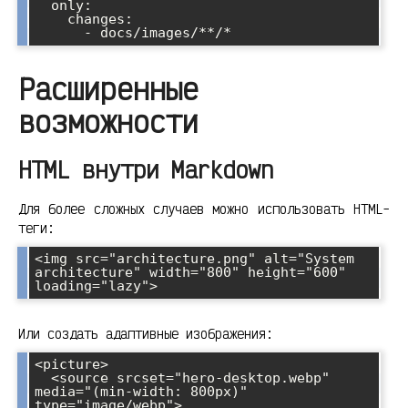
  only:

    changes:

      - docs/images/**/*
Расширенные
возможности
HTML внутри Markdown
Для более сложных случаев можно использовать HTML-
теги:
<img src="architecture.png" alt="System 
architecture" width="800" height="600" 
loading="lazy">
Или создать адаптивные изображения:
<picture>

  <source srcset="hero-desktop.webp" 
media="(min-width: 800px)" 
type="image/webp">
