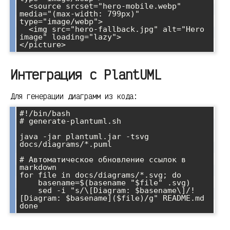
  <source srcset="hero-mobile.webp" 
media="(max-width: 799px)" 
type="image/webp">

  <img src="hero-fallback.jpg" alt="Hero 
image" loading="lazy">

</picture>
Интеграция с PlantUML
Для генерации диаграмм из кода:
#!/bin/bash

# generate-plantuml.sh

java -jar plantuml.jar -tsvg 
docs/diagrams/*.puml

# Автоматическое обновление ссылок в 
markdown

for file in docs/diagrams/*.svg; do

    basename=$(basename "$file" .svg)

    sed -i "s/\[Diagram: $basename\]/!
[Diagram: $basename]($file)/g" README.md

done