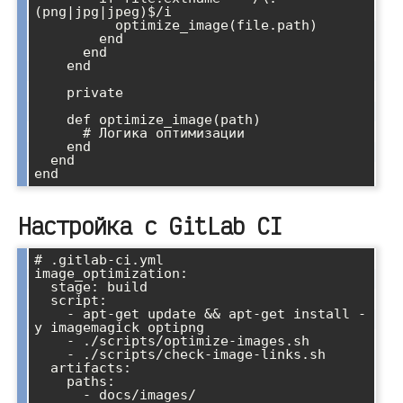
(png|jpg|jpeg)$/i

          optimize_image(file.path)

        end

      end

    end

    private

    def optimize_image(path)

      # Логика оптимизации

    end

  end

end
Настройка с GitLab CI
# .gitlab-ci.yml

image_optimization:

  stage: build

  script:

    - apt-get update && apt-get install -
y imagemagick optipng

    - ./scripts/optimize-images.sh

    - ./scripts/check-image-links.sh

  artifacts:

    paths:

      - docs/images/
