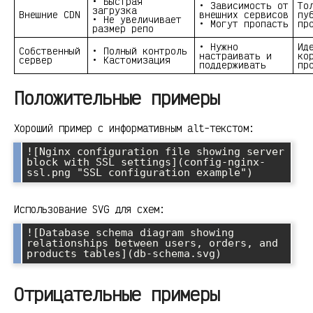
• Быстрая
• Зависимость от
То
загрузка
Внешние CDN
внешних сервисов
пу
• Не увеличивает
• Могут пропасть
пр
размер репо
• Нужно
Ид
Собственный
• Полный контроль
настраивать и
ко
сервер
• Кастомизация
поддерживать
пр
Положительные примеры
Хороший пример с информативным alt-текстом:
![Nginx configuration file showing server 
block with SSL settings](config-nginx-
ssl.png "SSL configuration example")
Использование SVG для схем:
![Database schema diagram showing 
relationships between users, orders, and 
products tables](db-schema.svg)
Отрицательные примеры