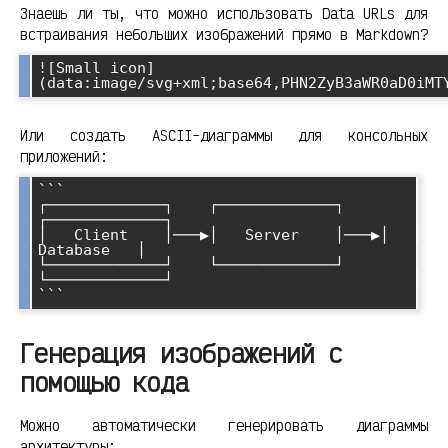
Знаешь ли ты, что можно использовать Data URLs для
встраивания небольших изображений прямо в Markdown?
![Small icon]
(data:image/svg+xml;base64,PHN2ZyB3aWR0aD0iMT
Или создать ASCII-диаграммы для консольных
приложений:
```

┌─────────────┐    ┌─────────────┐    
┌─────────────┐

│   Client    │───▶│   Server    │───▶│  
Database   │

└─────────────┘    └─────────────┘    
└─────────────┘

```
Генерация изображений с
помощью кода
Можно автоматически генерировать диаграммы
архитектуры: