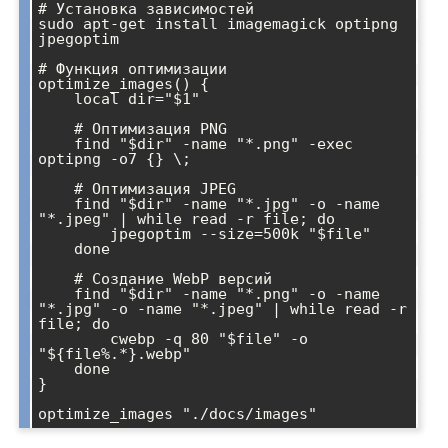
# Установка зависимостей

sudo apt-get install imagemagick optipng 
jpegoptim

# Функция оптимизации

optimize_images() {

    local dir="$1"

    # Оптимизация PNG

    find "$dir" -name "*.png" -exec 
optipng -o7 {} \;

    # Оптимизация JPEG

    find "$dir" -name "*.jpg" -o -name 
"*.jpeg" | while read -r file; do

        jpegoptim --size=500k "$file"

    done

    # Создание WebP версий

    find "$dir" -name "*.png" -o -name 
"*.jpg" -o -name "*.jpeg" | while read -r 
file; do

        cwebp -q 80 "$file" -o 
"${file%.*}.webp"

    done

}

optimize_images "./docs/images"