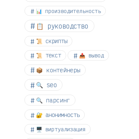
📊 производительность
📋 руководство
📜 скрипты
📜 текст
📤 вывод
📦 контейнеры
🔍 seo
🔍 парсинг
🔐 анонимность
🖥️ виртуализация