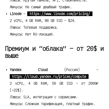
Плюсы
: Крутая панель, API, стабильность.
Минусы
: Не самый дешёвый трафик.
Linode
—
https://www.linode.com/pricing/
2 vCPU, 4 GB RAM, 80 GB SSD — $24.
Плюсы
: Топовая поддержка.
Минусы
: Нет RU-локаций.
Премиум и “облака” — от 20$ и
выше
Yandex Cloud
(Россия) —
https://cloud.yandex.ru/prices/compute
2 vCPU, 4 GB RAM, 50 GB SSD — от 2000₽
(~22$).
Плюсы
: SLA, интеграция с сервисами.
Минусы
: Сложная тарификация, платный трафик.