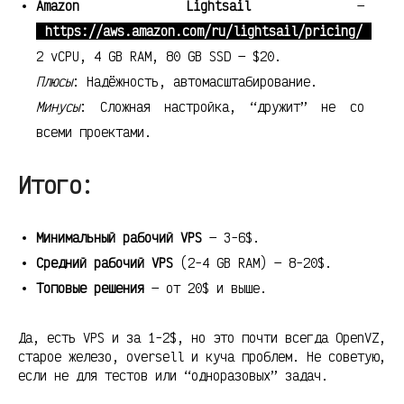
Amazon Lightsail
—
https://aws.amazon.com/ru/lightsail/pricing/
2 vCPU, 4 GB RAM, 80 GB SSD — $20.
Плюсы
: Надёжность, автомасштабирование.
Минусы
: Сложная настройка, “дружит” не со
всеми проектами.
Итого:
Минимальный рабочий VPS
— 3-6$.
Средний рабочий VPS
(2-4 GB RAM) — 8-20$.
Топовые решения
— от 20$ и выше.
Да, есть VPS и за 1-2$, но это почти всегда OpenVZ,
старое железо, oversell и куча проблем. Не советую,
если не для тестов или “одноразовых” задач.