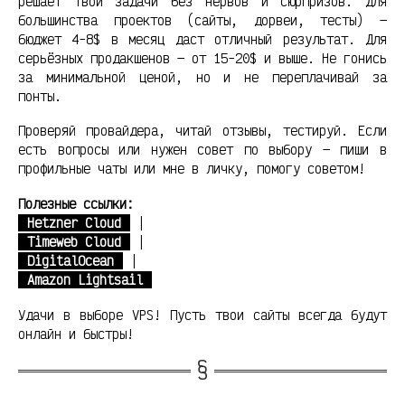
решает твои задачи без нервов и сюрпризов. Для
большинства проектов (сайты, дорвеи, тесты) —
бюджет 4-8$ в месяц даст отличный результат. Для
серьёзных продакшенов — от 15-20$ и выше. Не гонись
за минимальной ценой, но и не переплачивай за
понты.
Проверяй провайдера, читай отзывы, тестируй. Если
есть вопросы или нужен совет по выбору — пиши в
профильные чаты или мне в личку, помогу советом!
Полезные ссылки:
Hetzner Cloud
|
Timeweb Cloud
|
DigitalOcean
|
Amazon Lightsail
Удачи в выборе VPS! Пусть твои сайты всегда будут
онлайн и быстры!