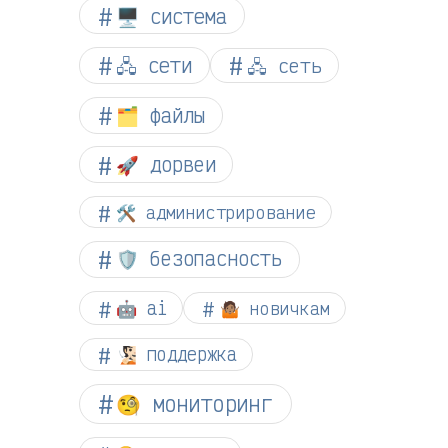
🖥️ система
🖧 сети
🖧 сеть
🗂️ файлы
🚀 дорвеи
🛠️ администрирование
🛡️ безопасность
🤖 ai
🤷🏽 новичкам
🧏🏻 поддержка
🧐 мониторинг