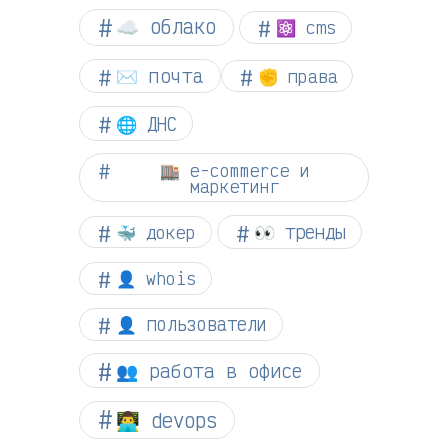
☁︎ облако
⚛ cms
✉️ почта
✊ права
🌐 ДНС
🏬 e-commerce и
маркетинг
👀 тренды
🐳 докер
👤 whois
👤 пользователи
👥 работа в офисе
👨‍💻 devops