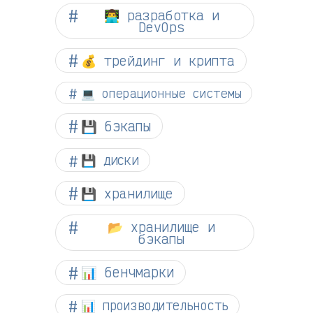
👨‍💻 разработка и
DevOps
💰 трейдинг и крипта
💻 операционные системы
💾 бэкапы
💾 диски
💾 хранилище
📂 хранилище и
бэкапы
📊 бенчмарки
📊 производительность