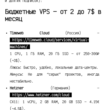
и долгих подписок):
Бюджетные VPS — от 2 до 7$ в
месяц
Timeweb Cloud
(Россия) —
https://timeweb.cloud/services/virtual-
machines/
1 CPU, 1 ГБ RAM, 20 ГБ SSD — от 250-300₽
(~3$).
Плюсы
: Быстро, удобно, локальные дата-центры.
Минусы
: Не для “серых” проектов, иногда
нестабильно.
Hetzner
(Германия) —
https://www.hetzner.com/cloud
CX11: 1 vCPU, 2 GB RAM, 20 GB SSD — 4.15€
(~4.5$).