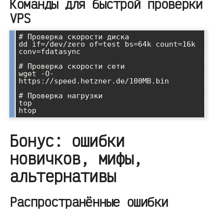
Команды для быстрой проверки
VPS
# Проверка скорости диска

dd if=/dev/zero of=test bs=64k count=16k 
conv=fdatasync

# Проверка скорости сети

wget -O- 
https://speed.hetzner.de/100MB.bin

# Проверка нагрузки

top

Бонус: ошибки
новичков, мифы,
альтернативы
Распространённые ошибки