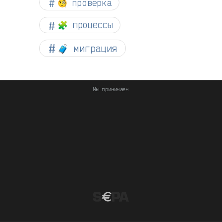
🧐 проверка
🧩 процессы
🧳 миграция
Мы принимаем