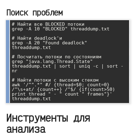
Поиск проблем
# Найти все BLOCKED потоки

grep -A 10 "BLOCKED" threaddump.txt

# Найти deadlock'и

grep -A 20 "Found deadlock" 
threaddump.txt

# Посчитать потоки по состояниям

grep "java.lang.Thread.State" 
threaddump.txt | sort | uniq -c | sort -
nr

# Найти потоки с высоким стеком

awk '/^".*" #/ {thread=$0; count=0} 
/^\s+at/ {count++} /^$/ {if(count>50) 
print thread " - " count " frames"}' 
Инструменты для
анализа