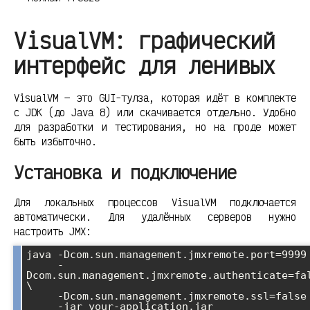
VisualVM: графический
интерфейс для ленивых
VisualVM — это GUI-тулза, которая идёт в комплекте
с JDK (до Java 8) или скачивается отдельно. Удобно
для разработки и тестирования, но на проде может
быть избыточно.
Установка и подключение
Для локальных процессов VisualVM подключается
автоматически. Для удалённых серверов нужно
настроить JMX:
java -Dcom.sun.management.jmxremote.port=9999 
     -
Dcom.sun.management.jmxremote.authenticate=fal
\

     -Dcom.sun.management.jmxremote.ssl=false \
