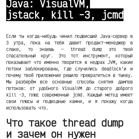
Java: VisualVM,
jstack, kill -3, jcmd
Если ты когда-нибудь чинил подвисший Java-сервер в
3 утра, пока на тебя давит продакт-менеджер в
слаке, то знаешь — thread dump это твой
спасательный круг. Это тот инструмент, который
показывает что именно творится в недрах JVM, какие
потоки заблокированы, где случились deadlock’и и
почему твоё приложение решило превратиться в тыкву.
Мы разберём все основные способы снятия дампов
потоков: от удобного VisualVM до старого доброго
kill -3, плюс современный jcmd. Каждый метод имеет
свои плюсы и подводные камни, и я покажу когда
использовать что.
Что такое thread dump
и зачем он нужен