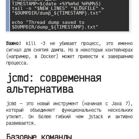
TIMESTAMP=$(date +%Y%m%d_%H%M%S)

tail -n "$NEW_LINES" "$LOGFILE" > 
"$DUMPDIR/dump_${TIMESTAMP}.txt"

echo "Thread dump saved to 
Важно!
kill -3 не убивает процесс, это именно
сигнал для снятия дампа. Но в некоторых контейнерах
(например, в Docker) может привести к завершению
процесса.
jcmd: современная
альтернатива
jcmd — это новый инструмент (начиная с Java 7),
который объединяет функциональность нескольких
утилит. Он более гибкий чем jstack и активно
развивается.
Базовые команды