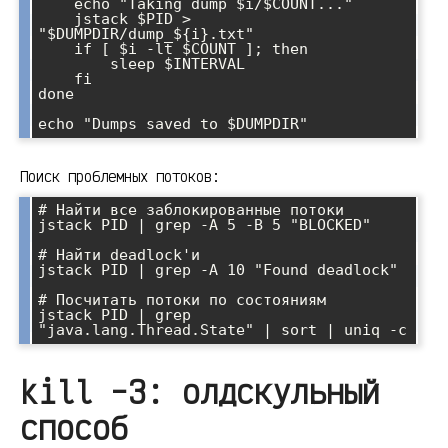
    echo "Taking dump $i/$COUNT..."

    jstack $PID > 
"$DUMPDIR/dump_${i}.txt"

    if [ $i -lt $COUNT ]; then

        sleep $INTERVAL

    fi

done

Поиск проблемных потоков:
# Найти все заблокированные потоки

jstack PID | grep -A 5 -B 5 "BLOCKED"

# Найти deadlock'и

jstack PID | grep -A 10 "Found deadlock"

# Посчитать потоки по состояниям

jstack PID | grep 
kill -3: олдскульный
способ