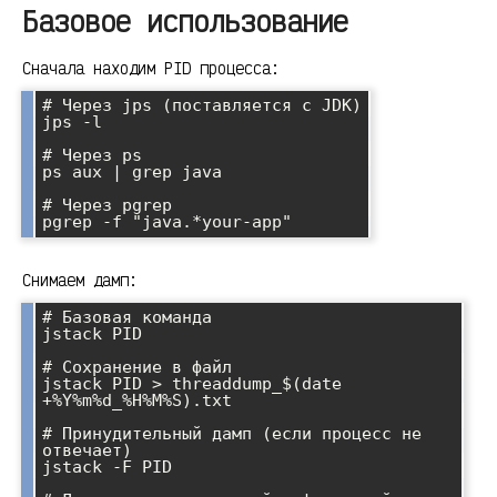
Базовое использование
Сначала находим PID процесса:
# Через jps (поставляется с JDK)

jps -l

# Через ps

ps aux | grep java

# Через pgrep

Снимаем дамп:
# Базовая команда

jstack PID

# Сохранение в файл

jstack PID > threaddump_$(date 
+%Y%m%d_%H%M%S).txt

# Принудительный дамп (если процесс не 
отвечает)

jstack -F PID
