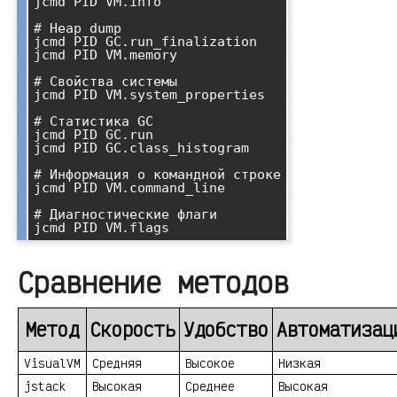
jcmd PID VM.info

# Heap dump

jcmd PID GC.run_finalization

jcmd PID VM.memory

# Свойства системы

jcmd PID VM.system_properties

# Статистика GC

jcmd PID GC.run

jcmd PID GC.class_histogram

# Информация о командной строке

jcmd PID VM.command_line

# Диагностические флаги

Сравнение методов
Метод
Скорость
Удобство
Автоматизац
VisualVM
Средняя
Высокое
Низкая
jstack
Высокая
Среднее
Высокая