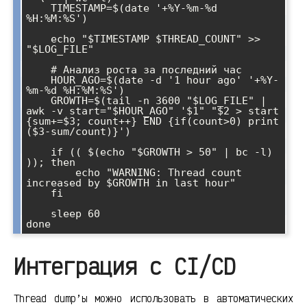
    TIMESTAMP=$(date '+%Y-%m-%d 
%H:%M:%S')

    echo "$TIMESTAMP $THREAD_COUNT" >> 
"$LOG_FILE"

    # Анализ роста за последний час

    HOUR_AGO=$(date -d '1 hour ago' '+%Y-
%m-%d %H:%M:%S')

    GROWTH=$(tail -n 3600 "$LOG_FILE" | 
awk -v start="$HOUR_AGO" '$1" "$2 > start 
{sum+=$3; count++} END {if(count>0) print 
($3-sum/count)}')

    if (( $(echo "$GROWTH > 50" | bc -l) 
)); then

        echo "WARNING: Thread count 
increased by $GROWTH in last hour"

    fi

    sleep 60

Интеграция с CI/CD
Thread dump’ы можно использовать в автоматических