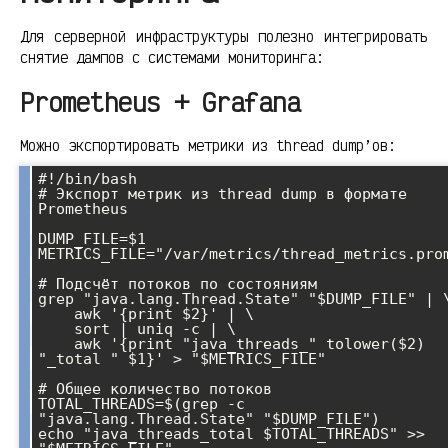
Для серверной инфраструктуры полезно интегрировать
снятие дампов с системами мониторинга:
Prometheus + Grafana
Можно экспортировать метрики из thread dump’ов:
#!/bin/bash

# Экспорт метрик из thread dump в формате 
Prometheus

DUMP_FILE=$1

METRICS_FILE="/var/metrics/thread_metrics.prom
# Подсчёт потоков по состояниям

grep "java.lang.Thread.State" "$DUMP_FILE" | \
    awk '{print $2}' | \

    sort | uniq -c | \

    awk '{print "java_threads_" tolower($2) 
"_total " $1}' > "$METRICS_FILE"

# Общее количество потоков

TOTAL_THREADS=$(grep -c 
"java.lang.Thread.State" "$DUMP_FILE")

echo "java_threads_total $TOTAL_THREADS" >> 