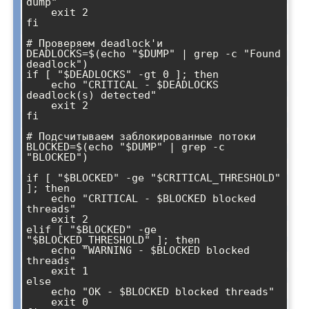
dump"

    exit 2

fi

# Проверяем deadlock'и

DEADLOCKS=$(echo "$DUMP" | grep -c "Found 
deadlock")

if [ "$DEADLOCKS" -gt 0 ]; then

    echo "CRITICAL - $DEADLOCKS 
deadlock(s) detected"

    exit 2

fi

# Подсчитываем заблокированные потоки

BLOCKED=$(echo "$DUMP" | grep -c 
"BLOCKED")

if [ "$BLOCKED" -ge "$CRITICAL_THRESHOLD" 
]; then

    echo "CRITICAL - $BLOCKED blocked 
threads"

    exit 2

elif [ "$BLOCKED" -ge 
"$BLOCKED_THRESHOLD" ]; then

    echo "WARNING - $BLOCKED blocked 
threads"

    exit 1

else

    echo "OK - $BLOCKED blocked threads"

    exit 0
