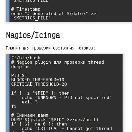
"$METRICS_FILE"

# Timestamp

echo "# Generated at $(date)" >> 
Nagios/Icinga
Плагин для проверки состояния потоков:
#!/bin/bash

# Nagios plugin для проверки thread 
dump'ов

PID=$1

BLOCKED_THRESHOLD=10

CRITICAL_THRESHOLD=20

if [ -z "$PID" ]; then

    echo "UNKNOWN - PID not specified"

    exit 3

fi

# Снимаем дамп

DUMP=$(jstack "$PID" 2>/dev/null)

if [ $? -ne 0 ]; then

    echo "CRITICAL - Cannot get thread 