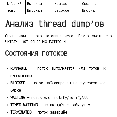
kill -3
Высокая
Низкое
Средняя
jcmd
Высокая
Высокое
Высокая
Анализ thread dump’ов
Снять дамп — это половина дела. Важно уметь его
читать. Вот основные паттерны:
Состояния потоков
RUNNABLE
— поток выполняется или готов к
выполнению
BLOCKED
— поток заблокирован на synchronized
блоке
WAITING
— поток ждёт notify/notifyAll
TIMED_WAITING
— поток ждёт с таймаутом
TERMINATED
— поток завершён