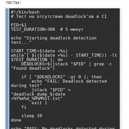
тестах:
#!/bin/bash

# Тест на отсутствие deadlock'ов в CI

PID=$1

TEST_DURATION=300  # 5 минут

echo "Starting deadlock detection 
test..."

START_TIME=$(date +%s)

while [ $(($(date +%s) - START_TIME)) -lt 
$TEST_DURATION ]; do

    DEADLOCKS=$(jstack "$PID" | grep -c 
"Found deadlock")

    if [ "$DEADLOCKS" -gt 0 ]; then

        echo "FAIL: Deadlock detected 
during test"

        jstack "$PID" > 
"deadlock_dump_$(date 
+%Y%m%d_%H%M%S).txt"

        exit 1

    fi

    sleep 10

done

echo "PASS: No deadlocks detected during 