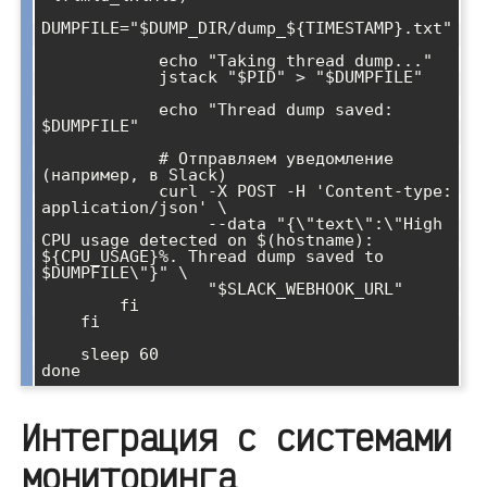
DUMPFILE="$DUMP_DIR/dump_${TIMESTAMP}.txt"

            echo "Taking thread dump..."

            jstack "$PID" > "$DUMPFILE"

            echo "Thread dump saved: 
$DUMPFILE"

            # Отправляем уведомление 
(например, в Slack)

            curl -X POST -H 'Content-type: 
application/json' \

                 --data "{\"text\":\"High 
CPU usage detected on $(hostname): 
${CPU_USAGE}%. Thread dump saved to 
$DUMPFILE\"}" \

                 "$SLACK_WEBHOOK_URL"

        fi

    fi

    sleep 60

Интеграция с системами
мониторинга