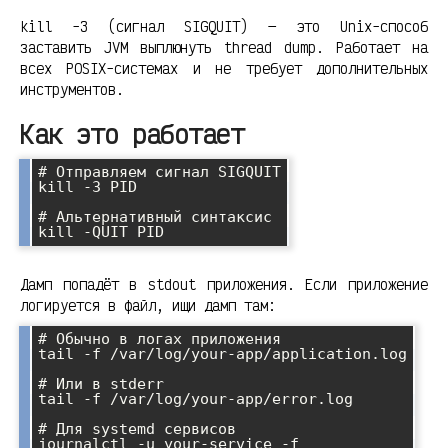
kill -3 (сигнал SIGQUIT) — это Unix-способ
заставить JVM выплюнуть thread dump. Работает на
всех POSIX-системах и не требует дополнительных
инструментов.
Как это работает
# Отправляем сигнал SIGQUIT

kill -3 PID

# Альтернативный синтаксис

Дамп попадёт в stdout приложения. Если приложение
логируется в файл, ищи дамп там:
# Обычно в логах приложения

tail -f /var/log/your-app/application.log

# Или в stderr

tail -f /var/log/your-app/error.log

# Для systemd сервисов
