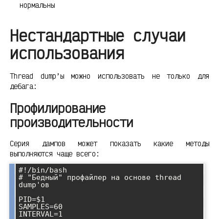
нормальны
Нестандартные случаи
использования
Thread dump’ы можно использовать не только для
дебага:
Профилирование
производительности
Серия дампов может показать какие методы
выполняются чаще всего:
#!/bin/bash

# "Бедный" профайлер на основе thread 
dump'ов

PID=$1

SAMPLES=60

INTERVAL=1
