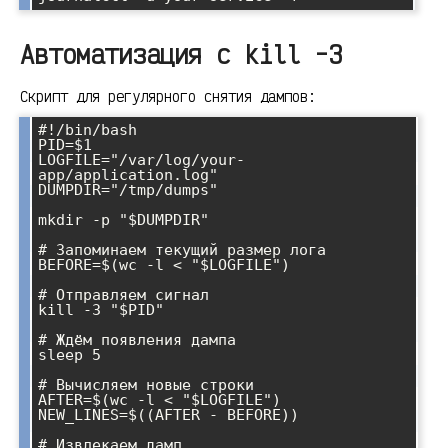
Автоматизация с kill -3
Скрипт для регулярного снятия дампов:
#!/bin/bash

PID=$1

LOGFILE="/var/log/your-
app/application.log"

DUMPDIR="/tmp/dumps"

mkdir -p "$DUMPDIR"

# Запоминаем текущий размер лога

BEFORE=$(wc -l < "$LOGFILE")

# Отправляем сигнал

kill -3 "$PID"

# Ждём появления дампа

sleep 5

# Вычисляем новые строки

AFTER=$(wc -l < "$LOGFILE")

NEW_LINES=$((AFTER - BEFORE))

# Извлекаем дамп
