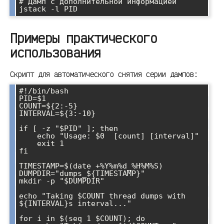
# Дамп с дополнительной информацией

Примеры практического
использования
Скрипт для автоматического снятия серии дампов:
#!/bin/bash

PID=$1

COUNT=${2:-5}

INTERVAL=${3:-10}

if [ -z "$PID" ]; then

    echo "Usage: $0 
 [count] [interval]"

    exit 1

fi

TIMESTAMP=$(date +%Y%m%d_%H%M%S)

DUMPDIR="dumps_${TIMESTAMP}"

mkdir -p "$DUMPDIR"

echo "Taking $COUNT thread dumps with 
${INTERVAL}s interval..."

for i in $(seq 1 $COUNT); do
