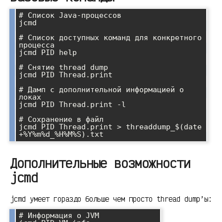
# Список Java-процессов

jcmd

# Список доступных команд для конкретного 
процесса

jcmd PID help

# Снятие thread dump

jcmd PID Thread.print

# Дамп с дополнительной информацией о 
локах

jcmd PID Thread.print -l

# Сохранение в файл

jcmd PID Thread.print > threaddump_$(date 
Дополнительные возможности
jcmd
jcmd умеет гораздо больше чем просто thread dump’ы:
# Информация о JVM
