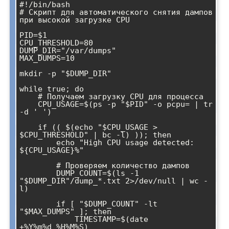
#!/bin/bash

# Скрипт для автоматического снятия дампов 
при высокой загрузке CPU

PID=$1

CPU_THRESHOLD=80

DUMP_DIR="/var/dumps"

MAX_DUMPS=10

mkdir -p "$DUMP_DIR"

while true; do

    # Получаем загрузку CPU для процесса

    CPU_USAGE=$(ps -p "$PID" -o pcpu= | tr 
-d ' ')

    if (( $(echo "$CPU_USAGE > 
$CPU_THRESHOLD" | bc -l) )); then

        echo "High CPU usage detected: 
${CPU_USAGE}%"

        # Проверяем количество дампов

        DUMP_COUNT=$(ls -1 
"$DUMP_DIR"/dump_*.txt 2>/dev/null | wc -
l)

        if [ "$DUMP_COUNT" -lt 
"$MAX_DUMPS" ]; then

            TIMESTAMP=$(date 
+%Y%m%d_%H%M%S)
