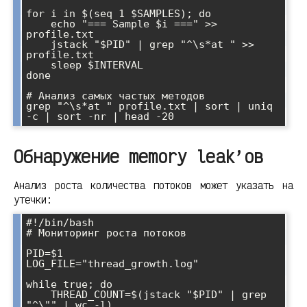
for i in $(seq 1 $SAMPLES); do

    echo "=== Sample $i ===" >> 
profile.txt

    jstack "$PID" | grep "^\s*at " >> 
profile.txt

    sleep $INTERVAL

done

# Анализ самых частых методов

grep "^\s*at " profile.txt | sort | uniq 
Обнаружение memory leak’ов
Анализ роста количества потоков может указать на
утечки:
#!/bin/bash

# Мониторинг роста потоков

PID=$1

LOG_FILE="thread_growth.log"

while true; do

    THREAD_COUNT=$(jstack "$PID" | grep 
"^\"" | wc -l)
