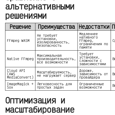
альтернативными
решениями
Решение
Преимущества
Недостатки
П
Медленнее
Не требует
нативного
установки,
FFmpeg WASM
FFmpeg,
С
изолированность,
ограничения по
безопасность
памяти
Требует
Максимальная
установки,
Native FFmpeg
производительность,
В
сложности с
все возможности
зависимостями
Cloud API
Дороже,
Масштабируемость,
(AWS
зависимость от
В
не нагружает сервер
MediaConvert)
провайдера
ImageMagick +
Легковесность для
Ограниченные
В
Sox
простых задач
возможности
Оптимизация и
масштабирование