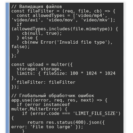
// Валидация файлов

const fileFilter = (req, file, cb) => {

  const allowedTypes = ['video/mp4', 
'video/avi', 'video/mov', 'video/mkv'];

  if 
(allowedTypes.includes(file.mimetype)) {

    cb(null, true);

  } else {

    cb(new Error('Invalid file type'), 
false);

  }

};

const upload = multer({ 

  storage: storage,

  limits: { fileSize: 100 * 1024 * 1024 
},

  fileFilter: fileFilter

});

// Глобальный обработчик ошибок

app.use((error, req, res, next) => {

  if (error instanceof 
multer.MulterError) {

    if (error.code === 'LIMIT_FILE_SIZE') 
{

      return res.status(400).json({ 
error: 'File too large' });

    }
