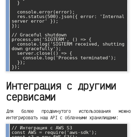
  }

  console.error(error);

  res.status(500).json({ error: 'Internal 
server error' });

});

// Graceful shutdown

process.on('SIGTERM', () => {

  console.log('SIGTERM received, shutting 
down gracefully');

  server.close(() => {

    console.log('Process terminated');

  });

Интеграция с другими
сервисами
Для более продвинутого использования можно
интегрировать наш API с облачными хранилищами:
// Интеграция с AWS S3

const AWS = require('aws-sdk');

const s3 = new AWS.S3();
