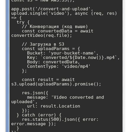
app.post('/convert-and-upload', 
upload.single('video'), async (req, res) 
=> {

  try {

    // Конвертация (код выше)

    const convertedData = await 
convertVideo(req.file);

    // Загрузка в S3

    const uploadParams = {

      Bucket: 'your-bucket-name',

      Key: `converted/${Date.now()}.mp4`,

      Body: convertedData,

      ContentType: 'video/mp4'

    };

    const result = await 
s3.upload(uploadParams).promise();

    res.json({ 

      message: 'Video converted and 
uploaded',

      url: result.Location 

    });

  } catch (error) {

    res.status(500).json({ error: 
error.message });

  }
