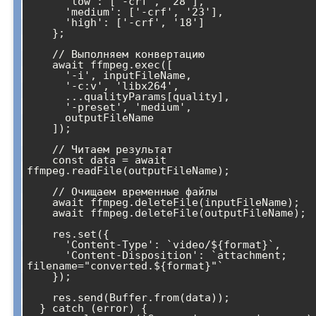
      'low': ['-crf', '28'],

      'medium': ['-crf', '23'],

      'high': ['-crf', '18']

    };

    // Выполняем конвертацию

    await ffmpeg.exec([

      '-i', inputFileName,

      '-c:v', 'libx264',

      ...qualityParams[quality],

      '-preset', 'medium',

      outputFileName

    ]);

    // Читаем результат

    const data = await 
ffmpeg.readFile(outputFileName);

    // Очищаем временные файлы

    await ffmpeg.deleteFile(inputFileName);

    await ffmpeg.deleteFile(outputFileName);

    res.set({

      'Content-Type': `video/${format}`,

      'Content-Disposition': `attachment; 
filename="converted.${format}"`

    });

    res.send(Buffer.from(data));

  } catch (error) {
