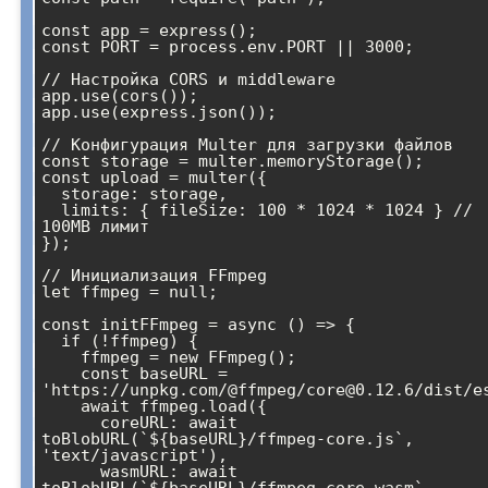
const app = express();

const PORT = process.env.PORT || 3000;

// Настройка CORS и middleware

app.use(cors());

app.use(express.json());

// Конфигурация Multer для загрузки файлов

const storage = multer.memoryStorage();

const upload = multer({ 

  storage: storage,

  limits: { fileSize: 100 * 1024 * 1024 } // 
100MB лимит

});

// Инициализация FFmpeg

let ffmpeg = null;

const initFFmpeg = async () => {

  if (!ffmpeg) {

    ffmpeg = new FFmpeg();

    const baseURL = 
'https://unpkg.com/@ffmpeg/core@0.12.6/dist/es
    await ffmpeg.load({

      coreURL: await 
toBlobURL(`${baseURL}/ffmpeg-core.js`, 
'text/javascript'),

      wasmURL: await 
toBlobURL(`${baseURL}/ffmpeg-core.wasm`, 