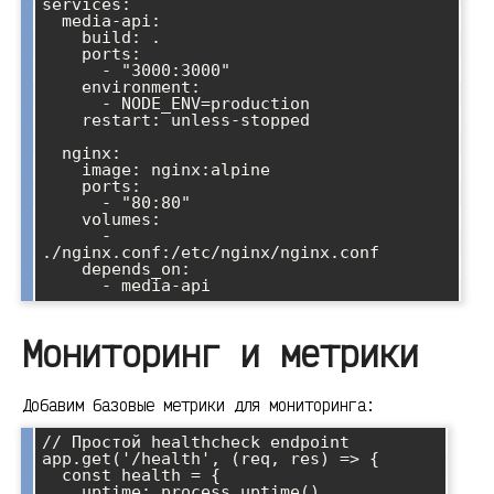
services:

  media-api:

    build: .

    ports:

      - "3000:3000"

    environment:

      - NODE_ENV=production

    restart: unless-stopped

  nginx:

    image: nginx:alpine

    ports:

      - "80:80"

    volumes:

      - 
./nginx.conf:/etc/nginx/nginx.conf

    depends_on:

Мониторинг и метрики
Добавим базовые метрики для мониторинга:
// Простой healthcheck endpoint

app.get('/health', (req, res) => {

  const health = {

    uptime: process.uptime(),
