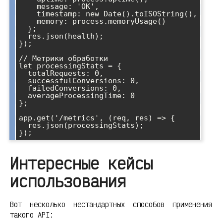
    message: 'OK',

    timestamp: new Date().toISOString(),

    memory: process.memoryUsage()

  };

  res.json(health);

});

// Метрики обработки

let processingStats = {

  totalRequests: 0,

  successfulConversions: 0,

  failedConversions: 0,

  averageProcessingTime: 0

};

app.get('/metrics', (req, res) => {

  res.json(processingStats);

Интересные кейсы
использования
Вот несколько нестандартных способов применения
такого API: