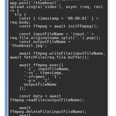
app.post('/thumbnail', 
upload.single('video'), async (req, res) 
=> {

  try {

    const { timestamp = '00:00:01' } = 
req.body;

    const ffmpeg = await initFFmpeg();

    const inputFileName = 'input.' + 
req.file.originalname.split('.').pop();

    const outputFileName = 
'thumbnail.jpg';

    await ffmpeg.writeFile(inputFileName, 
await fetchFile(req.file.buffer));

    await ffmpeg.exec([

      '-i', inputFileName,

      '-ss', timestamp,

      '-vframes', '1',

      '-q:v', '2',

      outputFileName

    ]);

    const data = await 
ffmpeg.readFile(outputFileName);

    await 
ffmpeg.deleteFile(inputFileName);

    await 