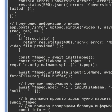
    console.error('Conversion error:', error);

    res.status(500).json({ error: 'Conversion 
failed' });

  }

});

// Получение информации о видео

app.post('/info', upload.single('video'), asyn
(req, res) => {

  try {

    if (!req.file) {

      return res.status(400).json({ error: 'No 
video file provided' });

    }

    const ffmpeg = await initFFmpeg();

    const inputFileName = 'input.' + 
req.file.originalname.split('.').pop();

    await ffmpeg.writeFile(inputFileName, await 
fetchFile(req.file.buffer));

    // Получаем информацию о файле

    await ffmpeg.exec(['-i', inputFileName, '-f', 
'null', '-']);

    // В реальном проекте здесь нужно парсить 
вывод ffmpeg

    // Для примера возвращаем базовую информацию

    const info = {
