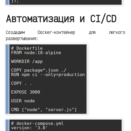
Автоматизация и CI/CD
Создадим Docker-контейнер для легкого
развертывания:
# Dockerfile

FROM node:18-alpine

WORKDIR /app

COPY package*.json ./

RUN npm ci --only=production

COPY . .

EXPOSE 3000

USER node

# docker-compose.yml

version: '3.8'
