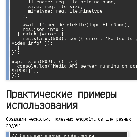
      filename: req.file.originalname,

      size: req.file.size,

      mimetype: req.file.mimetype

    };

    await ffmpeg.deleteFile(inputFileName);

    res.json(info);

  } catch (error) {

    res.status(500).json({ error: 'Failed to get 
video info' });

  }

});

app.listen(PORT, () => {

  console.log(`Media API server running on port 
${PORT}`);

Практические примеры
использования
Создадим несколько полезных endpoint’ов для разных
задач:
// Создание превью изображения
