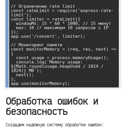
// Ограничение rate limit

const rateLimit = require('express-rate-
limit');

const limiter = rateLimit({

  windowMs: 15 * 60 * 1000, // 15 минут

  max: 10 // максимум 10 запросов с IP

});

app.use('/convert', limiter);

// Мониторинг памяти

const monitorMemory = (req, res, next) => 
{

  const usage = process.memoryUsage();

  console.log(`Memory usage: 
${Math.round(usage.heapUsed / 1024 / 
1024)} MB`);

  next();

};

Обработка ошибок и
безопасность
Создадим надежную систему обработки ошибок: