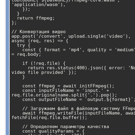
'application/wasm'),

    });

  }

  return ffmpeg;

};

// Конвертация видео

app.post('/convert', upload.single('video'), 
async (req, res) => {

  try {

    const { format = 'mp4', quality = 'medium' } 
= req.body;

    if (!req.file) {

      return res.status(400).json({ error: 'No 
video file provided' });

    }

    const ffmpeg = await initFFmpeg();

    const inputFileName = 'input.' + 
req.file.originalname.split('.').pop();

    const outputFileName = `output.${format}`;

    // Загружаем файл в файловую систему FFmpeg

    await ffmpeg.writeFile(inputFileName, await 
fetchFile(req.file.buffer));

    // Определяем параметры качества

    const qualityParams = {
