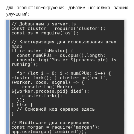
Для production-окружения добавим несколько важных
улучшений:
// Добавляем в server.js

const cluster = require('cluster');

const os = require('os');

// Кластеризация для использования всех 
ядер

if (cluster.isMaster) {

  const numCPUs = os.cpus().length;

  console.log(`Master ${process.pid} is 
running`);

  for (let i = 0; i < numCPUs; i++) { 
cluster.fork(); } cluster.on('exit', 
(worker, code, signal) => {

    console.log(`Worker 
${worker.process.pid} died`);

    cluster.fork();

  });

} else {

  // Основной код сервера здесь

}

// Middleware для логирования

const morgan = require('morgan');

app.use(morgan('combined'));
