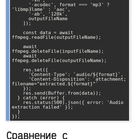
      '-vn',

      '-acodec', format === 'mp3' ? 
'libmp3lame' : 'aac',

      '-ab', '128k',

      outputFileName

    ]);

    const data = await 
ffmpeg.readFile(outputFileName);

    await 
ffmpeg.deleteFile(inputFileName);

    await 
ffmpeg.deleteFile(outputFileName);

    res.set({

      'Content-Type': `audio/${format}`,

      'Content-Disposition': `attachment; 
filename="extracted.${format}"`

    });

    res.send(Buffer.from(data));

  } catch (error) {

    res.status(500).json({ error: 'Audio 
extraction failed' });

  }

Сравнение с