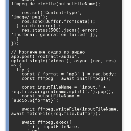
ffmpeg.deleteFile(outputFileName);

    res.set('Content-Type', 
'image/jpeg');

    res.send(Buffer.from(data));

  } catch (error) {

    res.status(500).json({ error: 
'Thumbnail generation failed' });

  }

});

// Извлечение аудио из видео

app.post('/extract-audio', 
upload.single('video'), async (req, res) 
=> {

  try {

    const { format = 'mp3' } = req.body;

    const ffmpeg = await initFFmpeg();

    const inputFileName = 'input.' + 
req.file.originalname.split('.').pop();

    const outputFileName = 
`audio.${format}`;

    await ffmpeg.writeFile(inputFileName, 
await fetchFile(req.file.buffer));

    await ffmpeg.exec([

      '-i', inputFileName,
