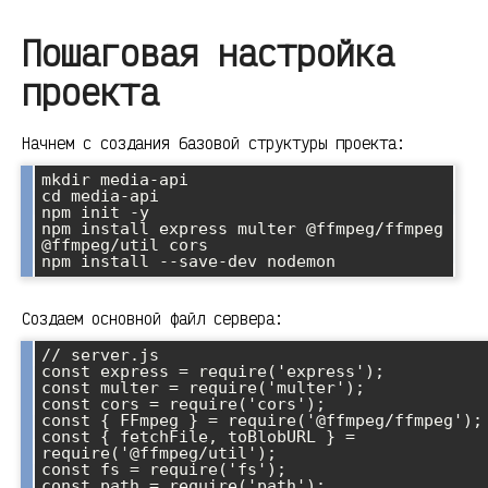
Пошаговая настройка
проекта
Начнем с создания базовой структуры проекта:
mkdir media-api

cd media-api

npm init -y

npm install express multer @ffmpeg/ffmpeg 
@ffmpeg/util cors

Создаем основной файл сервера:
// server.js

const express = require('express');

const multer = require('multer');

const cors = require('cors');

const { FFmpeg } = require('@ffmpeg/ffmpeg');

const { fetchFile, toBlobURL } = 
require('@ffmpeg/util');

const fs = require('fs');

const path = require('path');
