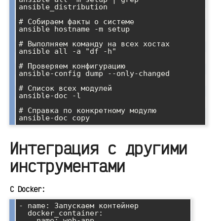
ansible_distribution

# Собираем факты о системе

ansible hostname -m setup

# Выполняем команду на всех хостах

ansible all -a "df -h"

# Проверяем конфигурацию

ansible-config dump --only-changed

# Список всех модулей

ansible-doc -l

# Справка по конкретному модулю

Интеграция с другими
инструментами
С Docker:
- name: Запускаем контейнер

  docker_container:

    name: web-app
