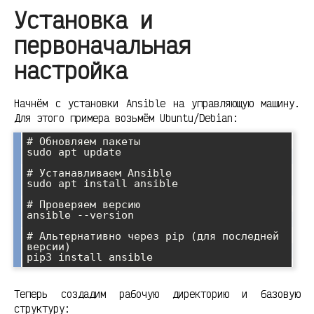
Установка и
первоначальная
настройка
Начнём с установки Ansible на управляющую машину.
Для этого примера возьмём Ubuntu/Debian:
# Обновляем пакеты

sudo apt update

# Устанавливаем Ansible

sudo apt install ansible

# Проверяем версию

ansible --version

# Альтернативно через pip (для последней 
версии)

Теперь создадим рабочую директорию и базовую
структуру: