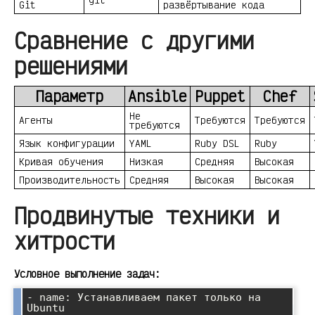
Git
развёртывание кода
Сравнение с другими
решениями
Параметр
Ansible
Puppet
Chef
Не
Агенты
Требуются
Требуются
требуются
Язык конфигурации
YAML
Ruby DSL
Ruby
Кривая обучения
Низкая
Средняя
Высокая
Производительность
Средняя
Высокая
Высокая
Продвинутые техники и
хитрости
Условное выполнение задач:
- name: Устанавливаем пакет только на 
Ubuntu
