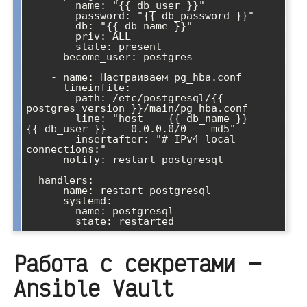
        name: "{{ db_user }}"

        password: "{{ db_password }}"

        db: "{{ db_name }}"

        priv: ALL

        state: present

      become_user: postgres

    - name: Настраиваем pg_hba.conf

      lineinfile:

        path: /etc/postgresql/{{ 
postgres_version }}/main/pg_hba.conf

        line: "host    {{ db_name }}    
{{ db_user }}    0.0.0.0/0    md5"

        insertafter: "# IPv4 local 
connections:"

      notify: restart postgresql

  handlers:

    - name: restart postgresql

      systemd:

        name: postgresql

Работа с секретами —
Ansible Vault