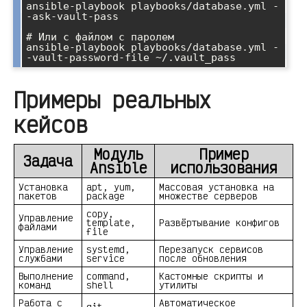
ansible-playbook playbooks/database.yml -
-ask-vault-pass

# Или с файлом с паролем

ansible-playbook playbooks/database.yml -
Примеры реальных
кейсов
Модуль
Пример
Задача
Ansible
использования
Установка
apt, yum,
Массовая установка на
пакетов
package
множестве серверов
copy,
Управление
template,
Развёртывание конфигов
файлами
file
Управление
systemd,
Перезапуск сервисов
службами
service
после обновления
Выполнение
command,
Кастомные скрипты и
команд
shell
утилиты
Работа с
Автоматическое
git