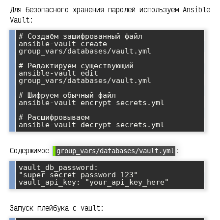
Для безопасного хранения паролей используем Ansible
Vault:
# Создаём зашифрованный файл

ansible-vault create 
group_vars/databases/vault.yml

# Редактируем существующий

ansible-vault edit 
group_vars/databases/vault.yml

# Шифруем обычный файл

ansible-vault encrypt secrets.yml

# Расшифровываем

Содержимое
:
group_vars/databases/vault.yml
vault_db_password: 
"super_secret_password_123"

Запуск плейбука с vault: