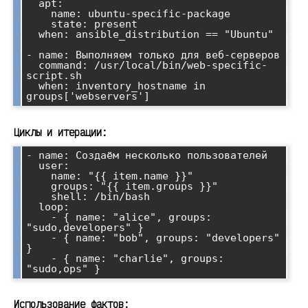
  apt:

    name: ubuntu-specific-package

    state: present

  when: ansible_distribution == "Ubuntu"

- name: Выполняем только для веб-серверов

  command: /usr/local/bin/web-specific-
script.sh

  when: inventory_hostname in 
Циклы и итерации:
- name: Создаём несколько пользователей

  user:

    name: "{{ item.name }}"

    groups: "{{ item.groups }}"

    shell: /bin/bash

  loop:

    - { name: "alice", groups: 
"sudo,developers" }

    - { name: "bob", groups: "developers" 
}

    - { name: "charlie", groups: 
Использование фактов: