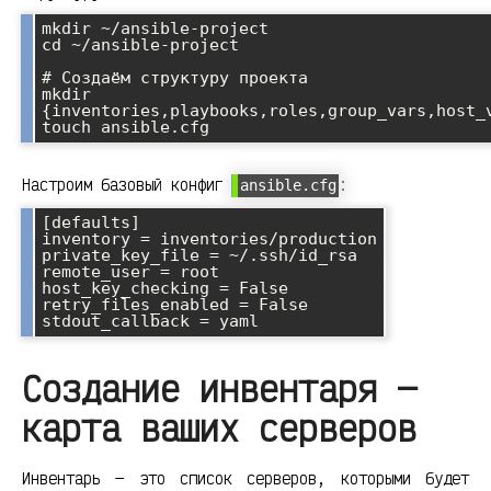
mkdir ~/ansible-project

cd ~/ansible-project

# Создаём структуру проекта

mkdir 
{inventories,playbooks,roles,group_vars,host_v
Настроим базовый конфиг
:
ansible.cfg
[defaults]

inventory = inventories/production

private_key_file = ~/.ssh/id_rsa

remote_user = root

host_key_checking = False

retry_files_enabled = False

Создание инвентаря —
карта ваших серверов
Инвентарь — это список серверов, которыми будет