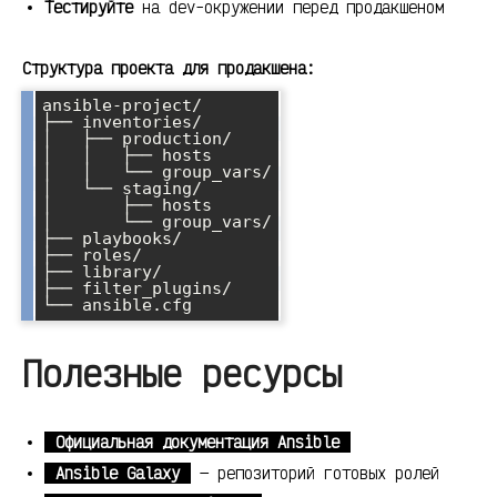
Тестируйте
на dev-окружении перед продакшеном
Структура проекта для продакшена:
ansible-project/

├── inventories/

│   ├── production/

│   │   ├── hosts

│   │   └── group_vars/

│   └── staging/

│       ├── hosts

│       └── group_vars/

├── playbooks/

├── roles/

├── library/

├── filter_plugins/

Полезные ресурсы
Официальная документация Ansible
Ansible Galaxy
— репозиторий готовых ролей