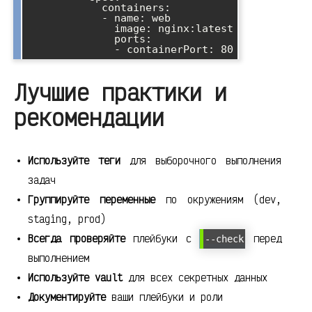
            containers:

            - name: web

              image: nginx:latest

              ports:

Лучшие практики и
рекомендации
Используйте теги
для выборочного выполнения
задач
Группируйте переменные
по окружениям (dev,
staging, prod)
Всегда проверяйте
плейбуки с
перед
--check
выполнением
Используйте vault
для всех секретных данных
Документируйте
ваши плейбуки и роли