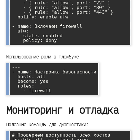
    - { rule: "allow", port: "22" }

    - { rule: "allow", port: "80" }

    - { rule: "allow", port: "443" }

  notify: enable ufw

- name: Включаем firewall

  ufw:

    state: enabled

Использование роли в плейбуке:
---

- name: Настройка безопасности

  hosts: all

  become: yes

  roles:

Мониторинг и отладка
Полезные команды для диагностики:
# Проверяем доступность всех хостов

ansible all -m setup | grep 