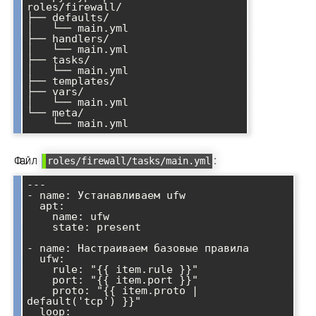
roles/firewall/

├── defaults/

│   └── main.yml

├── handlers/

│   └── main.yml

├── tasks/

│   └── main.yml

├── templates/

├── vars/

│   └── main.yml

└── meta/

Файл
:
roles/firewall/tasks/main.yml
---

- name: Устанавливаем ufw

  apt:

    name: ufw

    state: present

- name: Настраиваем базовые правила

  ufw:

    rule: "{{ item.rule }}"

    port: "{{ item.port }}"

    proto: "{{ item.proto | 
default('tcp') }}"

  loop:
