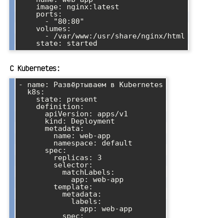
    image: nginx:latest

    ports:

      - "80:80"

    volumes:

      - /var/www:/usr/share/nginx/html

С Kubernetes:
- name: Развёртываем в Kubernetes

  k8s:

    state: present

    definition:

      apiVersion: apps/v1

      kind: Deployment

      metadata:

        name: web-app

        namespace: default

      spec:

        replicas: 3

        selector:

          matchLabels:

            app: web-app

        template:

          metadata:

            labels:

              app: web-app

          spec:
