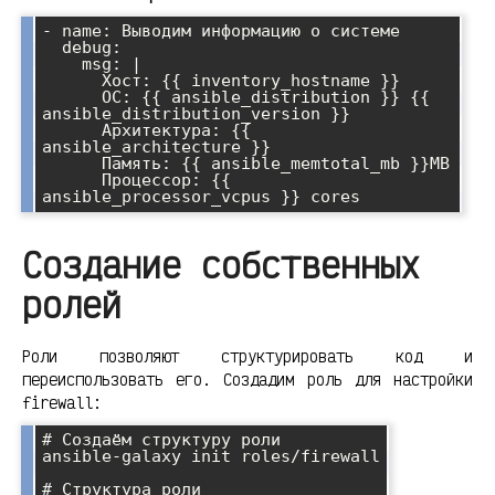
- name: Выводим информацию о системе

  debug:

    msg: |

      Хост: {{ inventory_hostname }}

      ОС: {{ ansible_distribution }} {{ 
ansible_distribution_version }}

      Архитектура: {{ 
ansible_architecture }}

      Память: {{ ansible_memtotal_mb }}MB

      Процессор: {{ 
Создание собственных
ролей
Роли позволяют структурировать код и
переиспользовать его. Создадим роль для настройки
firewall:
# Создаём структуру роли

ansible-galaxy init roles/firewall

# Структура роли
