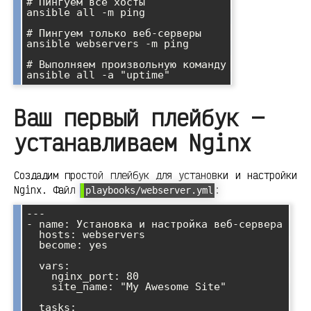
# Пингуем все хосты

ansible all -m ping

# Пингуем только веб-серверы

ansible webservers -m ping

# Выполняем произвольную команду

Ваш первый плейбук —
устанавливаем Nginx
Создадим простой плейбук для установки и настройки
Nginx. Файл
:
playbooks/webserver.yml
---

- name: Установка и настройка веб-сервера

  hosts: webservers

  become: yes

  vars:

    nginx_port: 80

    site_name: "My Awesome Site"

  tasks:
