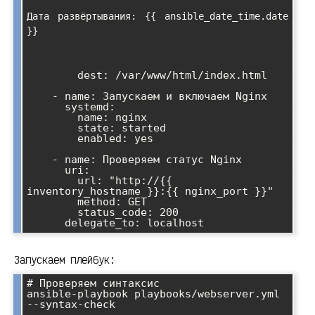
Дата развёртывания: {{ ansible_date_time.date 
}}
        dest: /var/www/html/index.html

    - name: Запускаем и включаем Nginx

      systemd:

        name: nginx

        state: started

        enabled: yes

    - name: Проверяем статус Nginx

      uri:

        url: "http://{{ 
inventory_hostname }}:{{ nginx_port }}"

        method: GET

        status_code: 200

Запускаем плейбук:
# Проверяем синтаксис

ansible-playbook playbooks/webserver.yml 
--syntax-check
