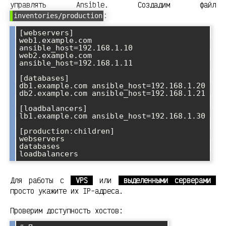
управлять Ansible. Создадим файл
:
inventories/production
[webservers]

web1.example.com 
ansible_host=192.168.1.10

web2.example.com 
ansible_host=192.168.1.11

[databases]

db1.example.com ansible_host=192.168.1.20

db2.example.com ansible_host=192.168.1.21

[loadbalancers]

lb1.example.com ansible_host=192.168.1.30

[production:children]

webservers

databases

Для работы с
VPS
или
выделенными серверами
просто укажите их IP-адреса.
Проверим доступность хостов: