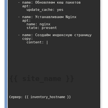
    - name: Обновляем кеш пакетов

      apt:

        update_cache: yes

    - name: Устанавливаем Nginx

      apt:

        name: nginx

        state: present

    - name: Создаём индексную страницу

      copy:

        content: |

{{ site_name }}
Сервер: {{ inventory_hostname }}