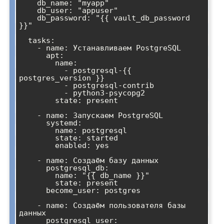
    db_name: "myapp"

    db_user: "appuser"

    db_password: "{{ vault_db_password 
}}"

  tasks:

    - name: Устанавливаем PostgreSQL

      apt:

        name:

          - postgresql-{{ 
postgres_version }}

          - postgresql-contrib

          - python3-psycopg2

        state: present

    - name: Запускаем PostgreSQL

      systemd:

        name: postgresql

        state: started

        enabled: yes

    - name: Создаём базу данных

      postgresql_db:

        name: "{{ db_name }}"

        state: present

      become_user: postgres

    - name: Создаём пользователя базы 
данных

      postgresql_user:
