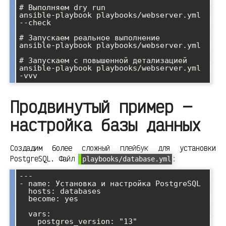
# Выполняем dry run

ansible-playbook playbooks/webserver.yml 
--check

# Запускаем реальное выполнение

ansible-playbook playbooks/webserver.yml

# Запускаем с повышенной детализацией

ansible-playbook playbooks/webserver.yml 
Продвинутый пример —
настройка базы данных
Создадим более сложный плейбук для установки
PostgreSQL. Файл
:
playbooks/database.yml
---

- name: Установка и настройка PostgreSQL

  hosts: databases

  become: yes

  vars:

    postgres_version: "13"
