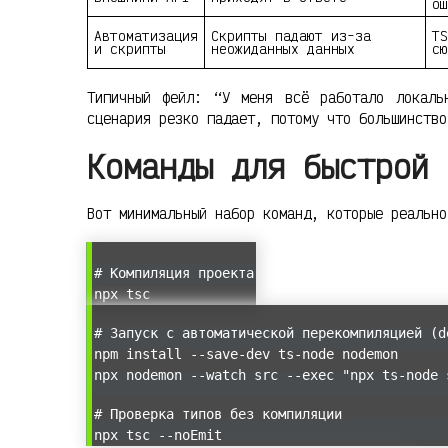
ош
Автоматизация
Скрипты падают из-за
TS
и скрипты
неожиданных данных
сю
Типичный фейл: “У меня всё работало локаль
сценария резко падает, потому что большинство
Команды для быстрой 
Вот минимальный набор команд, которые реально
# Компиляция проекта
npx tsc
# Запуск с автоматической перекомпиляцией (d
npm install --save-dev ts-node nodemon
npx nodemon --watch src --exec "npx ts-node 
# Проверка типов без компиляции
npx tsc --noEmit