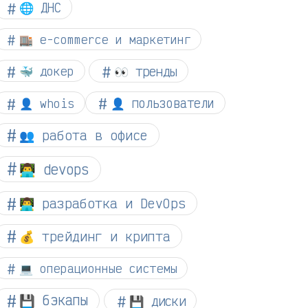
🌐 ДНС
🏬 e-commerce и маркетинг
👀 тренды
🐳 докер
👤 whois
👤 пользователи
👥 работа в офисе
👨‍💻 devops
👨‍💻 разработка и DevOps
💰 трейдинг и крипта
💻 операционные системы
💾 бэкапы
💾 диски