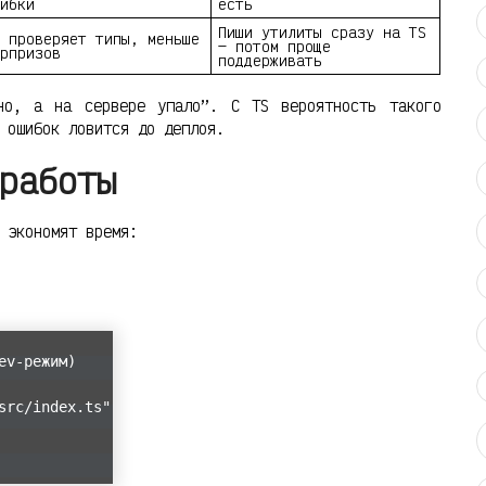
ибки
есть
Пиши утилиты сразу на TS
 проверяет типы, меньше
— потом проще
рпризов
поддерживать
но, а на сервере упало”. С TS вероятность такого
 ошибок ловится до деплоя.
работы
 экономят время:
ev-режим)
src/index.ts"