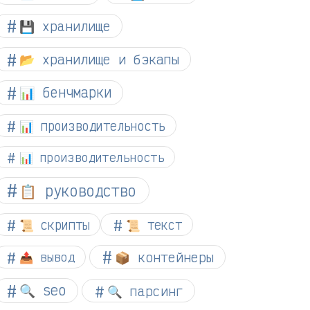
💾 хранилище
📂 хранилище и бэкапы
📊 бенчмарки
📊 производительность
📊 производительность
📋 руководство
📜 скрипты
📜 текст
📦 контейнеры
📤 вывод
🔍 seo
🔍 парсинг