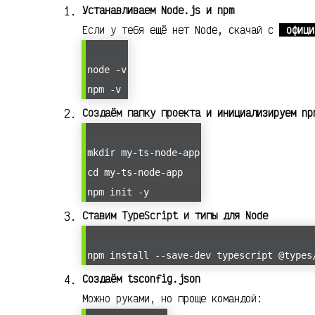
Устанавливаем Node.js и npm
Если у тебя ещё нет Node, скачай с
офици
node -v
npm -v
Создаём папку проекта и инициализируем np
mkdir my-ts-node-app
cd my-ts-node-app
npm init -y
Ставим TypeScript и типы для Node
npm install --save-dev typescript @types
Создаём tsconfig.json
Можно руками, но проще командой: