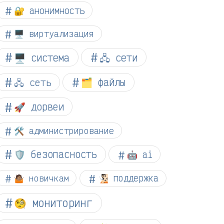
🔐 анонимность
🖥️ виртуализация
🖥️ система
🖧 сети
🗂️ файлы
🖧 сеть
🚀 дорвеи
🛠️ администрирование
🛡️ безопасность
🤖 ai
🤷🏽 новичкам
🧏🏻 поддержка
🧐 мониторинг