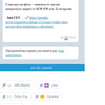
☁︎ облако
⚛ cms
✉️ почта
✊ права