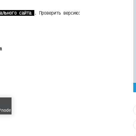
ального сайта
. Проверить версию:
m
/node