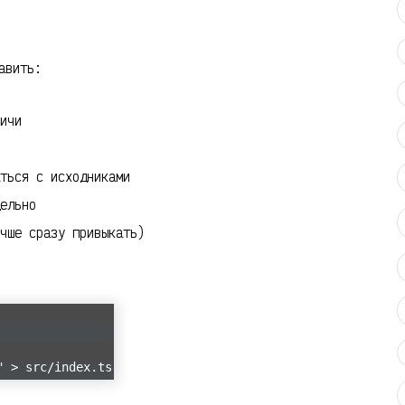
авить:
ичи
ться с исходниками
ельно
чше сразу привыкать)
" > src/index.ts