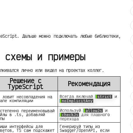
eScript. Дальше можно подключать любые библиотеки,
 схемы и примеры
лкивался лично или видел на проектах коллег.
Решение с
Рекомендация
TypeScript
Всегда включай
и
 ловит несовпадения на
strict
апе компиляции
noImplicitAny
Используй
и
степенно переименовывай
allowJs
йлы в .ts, добавляй
для плавного
checkJs
пы
перехода
иши интерфейсы для
Генерируй типы из
ветов, TS сам подскажет
Swagger/OpenAPI, если