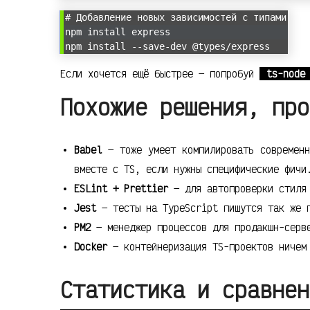
# Добавление новых зависимостей с типами
npm install express
npm install --save-dev @types/express
Если хочется ещё быстрее — попробуй
ts-node
Похожие решения, про
Babel
— тоже умеет компилировать современн
вместе с TS, если нужны специфические фичи
ESLint + Prettier
— для автопроверки стиля 
Jest
— тесты на TypeScript пишутся так же 
PM2
— менеджер процессов для продакшн-серве
Docker
— контейнеризация TS-проектов ничем 
Статистика и сравнен