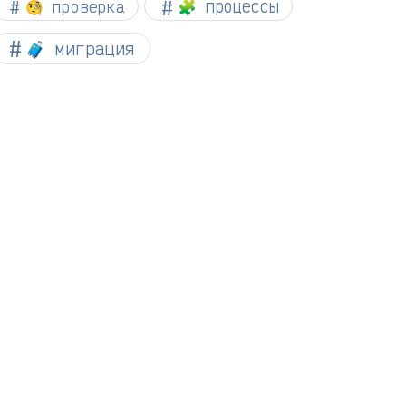
🧐 проверка
🧩 процессы
🧳 миграция