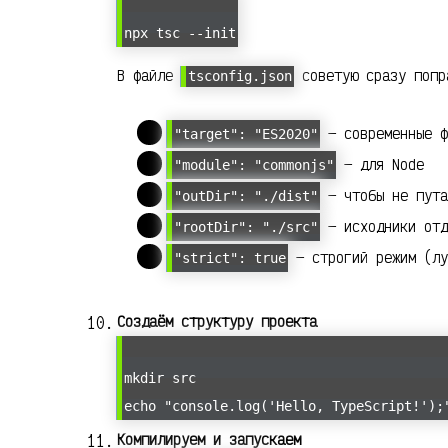
npx tsc --init
В файле
советую сразу попр
tsconfig.json
— современные ф
"target": "ES2020"
— для Node
"module": "commonjs"
— чтобы не пута
"outDir": "./dist"
— исходники отд
"rootDir": "./src"
— строгий режим (лу
"strict": true
Создаём структуру проекта
mkdir src
echo "console.log('Hello, TypeScript!');
Компилируем и запускаем