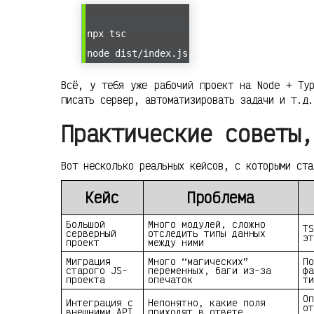
npx tsc
node dist/index.js
Всё, у тебя уже рабочий проект на Node + Typ
писать сервер, автоматизировать задачи и т.д.
Практические советы,
Вот несколько реальных кейсов, с которыми ста
Кейс
Проблема
Большой
Много модулей, сложно
TS
серверный
отследить типы данных
эт
проект
между ними
Миграция
Много “магических”
По
старого JS-
переменных, баги из-за
фа
проекта
опечаток
ти
Оп
Интеграция с
Непонятно, какие поля
от
внешними API
приходят в ответе