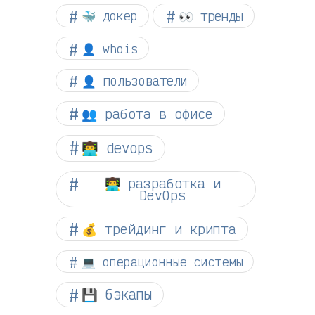
👀 тренды
🐳 докер
👤 whois
👤 пользователи
👥 работа в офисе
👨‍💻 devops
👨‍💻 разработка и
DevOps
💰 трейдинг и крипта
💻 операционные системы
💾 бэкапы