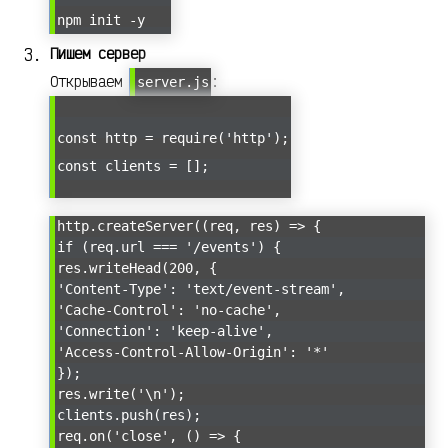
npm init -y
Пишем сервер
Открываем
:
server.js
const http = require('http');
const clients = [];
http.createServer((req, res) => {
if (req.url === '/events') {
res.writeHead(200, {
'Content-Type': 'text/event-stream',
'Cache-Control': 'no-cache',
'Connection': 'keep-alive',
'Access-Control-Allow-Origin': '*'
});
res.write('\n');
clients.push(res);
req.on('close', () => {