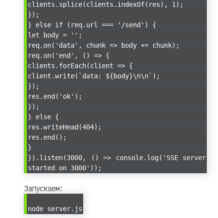
clients.splice(clients.indexOf(res), 1);
});
} else if (req.url === '/send') {
let body = '';
req.on('data', chunk => body += chunk);
req.on('end', () => {
clients.forEach(client => {
client.write(`data: ${body}\n\n`);
});
res.end('ok');
});
} else {
res.writeHead(404);
res.end();
}
}).listen(3000, () => console.log('SSE server
started on 3000'));
Запускаем:
node server.js