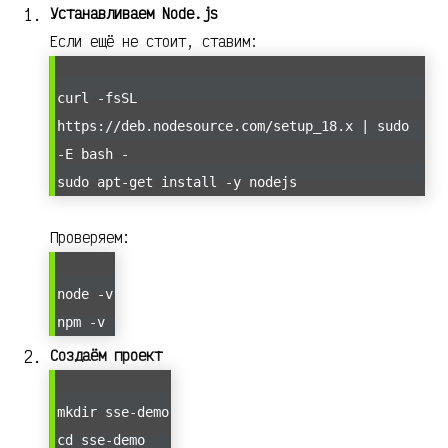
Устанавливаем Node.js
Если ещё не стоит, ставим:
curl -fsSL
https://deb.nodesource.com/setup_18.x | sudo
-E bash -
sudo apt-get install -y nodejs
Проверяем:
node -v
npm -v
Создаём проект
mkdir sse-demo
cd sse-demo