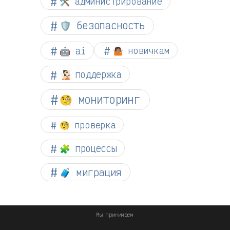
🛠️ администрирование
🛡️ безопасность
🤖 ai
🤷🏽 новичкам
🧏🏻 поддержка
🧐 мониторинг
🧐 проверка
🧩 процессы
🧳 миграция
Мы принимаем