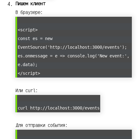
Пишем клиент
В браузере:
<script>
const es = new
EventSource('http://localhost:3000/events');
es.onmessage = e => console.log('New event:',
e.data);
</script>
Или curl:
curl http://localhost:3000/events
Для отправки события: