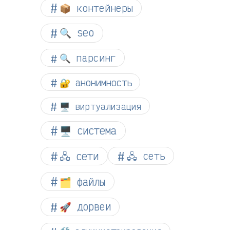
📦 контейнеры
🔍 seo
🔍 парсинг
🔐 анонимность
🖥️ виртуализация
🖥️ система
🖧 сети
🖧 сеть
🗂️ файлы
🚀 дорвеи