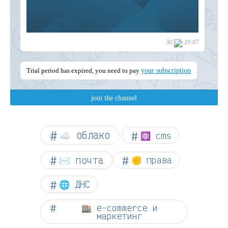
☁︎ облако
⚛ cms
✉️ почта
✊ права
🌐 ДНС
🏬 e-commerce и
маркетинг