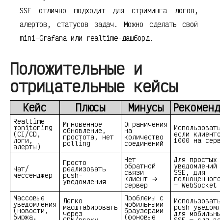
SSE отлично подходит для стриминга логов,
алертов, статусов задач. Можно сделать свой
mini-Grafana или realtime-дашборд.
Положительные и
отрицательные кейсы
Кейс
Плюсы
Минусы
Рекоменд
Realtime
Мгновенное
Ограничения
monitoring
Использоват
обновление,
на
(CI/CD,
если клиент
простота, нет
количество
логи,
1000 на сер
polling
соединений
алерты)
Нет
Для простых
Просто
обратной
уведомлений
Чат/
реализовать
связи
SSE, для
мессенджер
push-
клиент →
полноценног
уведомления
сервер
— WebSocket
Массовые
Проблемы с
Легко
Использоват
уведомления
мобильными
масштабировать
push-уведом
(новости,
браузерами
через
для мобильн
биржа,
(фоновые
CDN/proxy
SSE — для в