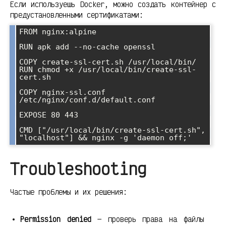
Если используешь Docker, можно создать контейнер с
предустановленными сертификатами:
FROM nginx:alpine

RUN apk add --no-cache openssl

COPY create-ssl-cert.sh /usr/local/bin/

RUN chmod +x /usr/local/bin/create-ssl-
cert.sh

COPY nginx-ssl.conf 
/etc/nginx/conf.d/default.conf

EXPOSE 80 443

CMD ["/usr/local/bin/create-ssl-cert.sh", 
"localhost"] && nginx -g 'daemon off;'
Troubleshooting
Частые проблемы и их решения:
Permission denied
— проверь права на файлы