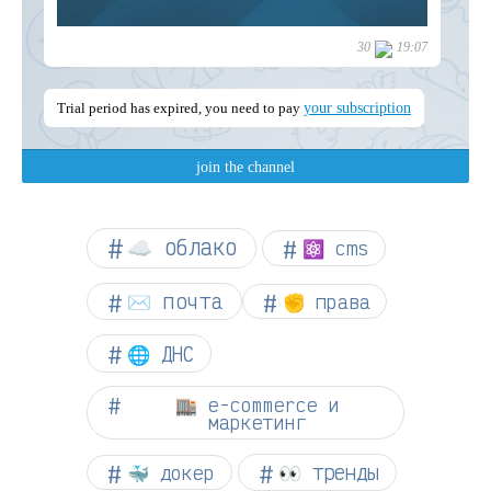
☁︎ облако
⚛ cms
✉️ почта
✊ права
🌐 ДНС
🏬 e-commerce и
маркетинг
👀 тренды
🐳 докер