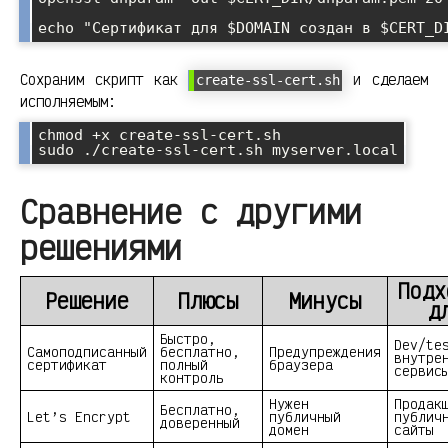
echo "Сертификат для $DOMAIN создан в $CERT_D
Сохраним скрипт как
и сделаем
create-ssl-cert.sh
исполняемым:
chmod +x create-ssl-cert.sh

sudo ./create-ssl-cert.sh myserver.local
Сравнение с другими
решениями
Подх
Решение
Плюсы
Минусы
д
Быстро,
Dev/te
Самоподписанный
бесплатно,
Предупреждения
внутре
сертификат
полный
браузера
сервис
контроль
Нужен
Продак
Бесплатно,
Let’s Encrypt
публичный
публич
доверенный
домен
сайты