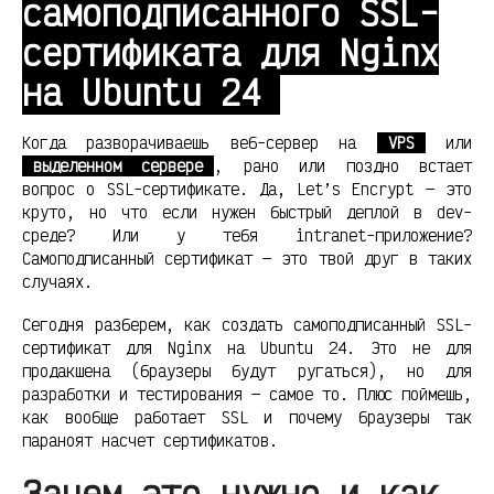
самоподписанного SSL-
сертификата для Nginx
на Ubuntu 24
Когда разворачиваешь веб-сервер на
VPS
или
выделенном сервере
, рано или поздно встает
вопрос о SSL-сертификате. Да, Let’s Encrypt — это
круто, но что если нужен быстрый деплой в dev-
среде? Или у тебя intranet-приложение?
Самоподписанный сертификат — это твой друг в таких
случаях.
Сегодня разберем, как создать самоподписанный SSL-
сертификат для Nginx на Ubuntu 24. Это не для
продакшена (браузеры будут ругаться), но для
разработки и тестирования — самое то. Плюс поймешь,
как вообще работает SSL и почему браузеры так
параноят насчет сертификатов.
Зачем это нужно и как