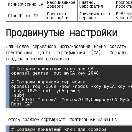
Максимальное
Платно,
Корпор
Коммерческие CA
доверие
бюрократия
проект
Простота
Зависимость от
Веб-са
Cloudflare SSL
настройки
сервиса
через 
Продвинутые настройки
Для более серьезного использования можно создать
собственный центр сертификации (CA). Сначала
создаем корневой сертификат:
# Создаем приватный ключ для CA

openssl genrsa -out myCA.key 2048

# Создаем корневой сертификат

openssl req -x509 -new -nodes -key myCA.key -s
-days 1825 -out myCA.pem \

-subj 
"/C=RU/ST=Moscow/L=Moscow/O=MyCompany/CN=MyCom
Root CA"
Теперь создаем сертификат, подписанный нашим CA:
# Создаем приватный ключ для сервера
