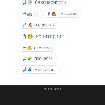
🛡️ безопасность
🤖 ai
🤷🏽 новичкам
🧏🏻 поддержка
🧐 мониторинг
🧐 проверка
🧩 процессы
🧳 миграция
Мы принимаем