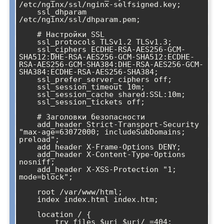
/etc/nginx/ssl/nginx-selfsigned.key;

    ssl_dhparam 
/etc/nginx/ssl/dhparam.pem;

    # Настройки SSL

    ssl_protocols TLSv1.2 TLSv1.3;

    ssl_ciphers ECDHE-RSA-AES256-GCM-
SHA512:DHE-RSA-AES256-GCM-SHA512:ECDHE-
RSA-AES256-GCM-SHA384:DHE-RSA-AES256-GCM-
SHA384:ECDHE-RSA-AES256-SHA384;

    ssl_prefer_server_ciphers off;

    ssl_session_timeout 10m;

    ssl_session_cache shared:SSL:10m;

    ssl_session_tickets off;

    # Заголовки безопасности

    add_header Strict-Transport-Security 
"max-age=63072000; includeSubDomains; 
preload";

    add_header X-Frame-Options DENY;

    add_header X-Content-Type-Options 
nosniff;

    add_header X-XSS-Protection "1; 
mode=block";

    root /var/www/html;

    index index.html index.htm;

    location / {

        try_files $uri $uri/ =404;
