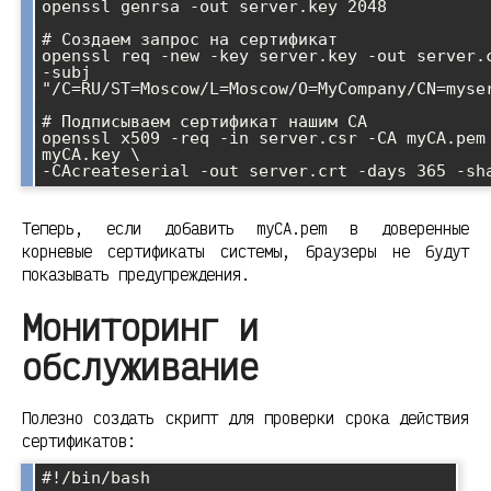
openssl genrsa -out server.key 2048

# Создаем запрос на сертификат

openssl req -new -key server.key -out server.c
-subj 
"/C=RU/ST=Moscow/L=Moscow/O=MyCompany/CN=myser
# Подписываем сертификат нашим CA

openssl x509 -req -in server.csr -CA myCA.pem 
myCA.key \

-CAcreateserial -out server.crt -days 365 -sh
Теперь, если добавить myCA.pem в доверенные
корневые сертификаты системы, браузеры не будут
показывать предупреждения.
Мониторинг и
обслуживание
Полезно создать скрипт для проверки срока действия
сертификатов:
#!/bin/bash
