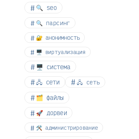
🔍 seo
🔍 парсинг
🔐 анонимность
🖥️ виртуализация
🖥️ система
🖧 сети
🖧 сеть
🗂️ файлы
🚀 дорвеи
🛠️ администрирование