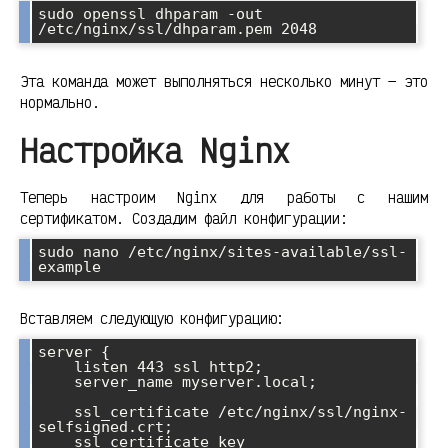
sudo openssl dhparam -out 
/etc/nginx/ssl/dhparam.pem 2048
Эта команда может выполняться несколько минут — это
нормально.
Настройка Nginx
Теперь настроим Nginx для работы с нашим
сертификатом. Создадим файл конфигурации:
sudo nano /etc/nginx/sites-available/ssl-
example
Вставляем следующую конфигурацию:
server {

    listen 443 ssl http2;

    server_name myserver.local;

    ssl_certificate /etc/nginx/ssl/nginx-
selfsigned.crt;

    ssl_certificate_key 