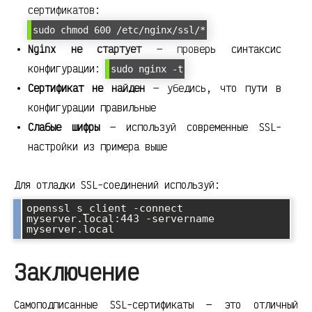
сертификатов:
sudo chmod 600 /etc/nginx/ssl/*
Nginx не стартует
— проверь синтаксис
конфигурации:
sudo nginx -t
Сертификат не найден
— убедись, что пути в
конфигурации правильные
Слабые шифры
— используй современные SSL-
настройки из примера выше
Для отладки SSL-соединений используй:
openssl s_client -connect 
myserver.local:443 -servername 
myserver.local
Заключение
Самоподписанные SSL-сертификаты — это отличный