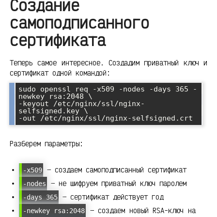
Создание
самоподписанного
сертификата
Теперь самое интересное. Создадим приватный ключ и
сертификат одной командой:
sudo openssl req -x509 -nodes -days 365 -
newkey rsa:2048 \

-keyout /etc/nginx/ssl/nginx-
selfsigned.key \

-out /etc/nginx/ssl/nginx-selfsigned.crt
Разберем параметры:
— создаем самоподписанный сертификат
-x509
— не шифруем приватный ключ паролем
-nodes
— сертификат действует год
-days 365
— создаем новый RSA-ключ на
-newkey rsa:2048