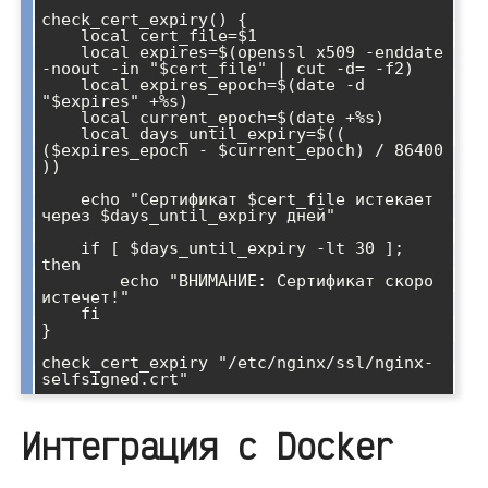
check_cert_expiry() {

    local cert_file=$1

    local expires=$(openssl x509 -enddate 
-noout -in "$cert_file" | cut -d= -f2)

    local expires_epoch=$(date -d 
"$expires" +%s)

    local current_epoch=$(date +%s)

    local days_until_expiry=$(( 
($expires_epoch - $current_epoch) / 86400 
))

    echo "Сертификат $cert_file истекает 
через $days_until_expiry дней"

    if [ $days_until_expiry -lt 30 ]; 
then

        echo "ВНИМАНИЕ: Сертификат скоро 
истечет!"

    fi

}

check_cert_expiry "/etc/nginx/ssl/nginx-
selfsigned.crt"
Интеграция с Docker