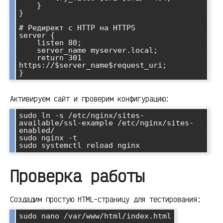
    }

}

# Редирект с HTTP на HTTPS

server {

    listen 80;

    server_name myserver.local;

    return 301 
https://$server_name$request_uri;

}
Активируем сайт и проверим конфигурацию:
sudo ln -s /etc/nginx/sites-
available/ssl-example /etc/nginx/sites-
enabled/

sudo nginx -t

sudo systemctl reload nginx
Проверка работы
Создадим простую HTML-страницу для тестирования:
sudo nano /var/www/html/index.html