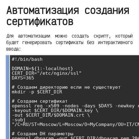
Автоматизация создания
сертификатов
Для автоматизации можно создать скрипт, который
будет генерировать сертификаты без интерактивного
ввода:
#!/bin/bash

DOMAIN=${1:-localhost}

CERT_DIR="/etc/nginx/ssl"

DAYS=365

# Создаем директорию если не существует

mkdir -p $CERT_DIR

# Создаем сертификат

openssl req -x509 -nodes -days $DAYS -newkey r
-keyout $CERT_DIR/$DOMAIN.key \

-out $CERT_DIR/$DOMAIN.crt \

-subj 
"/C=RU/ST=Moscow/L=Moscow/O=MyCompany/OU=IT/CN
# Создаем DH параметры

openssl dhparam -out $CERT_DIR/dhparam.pem 204