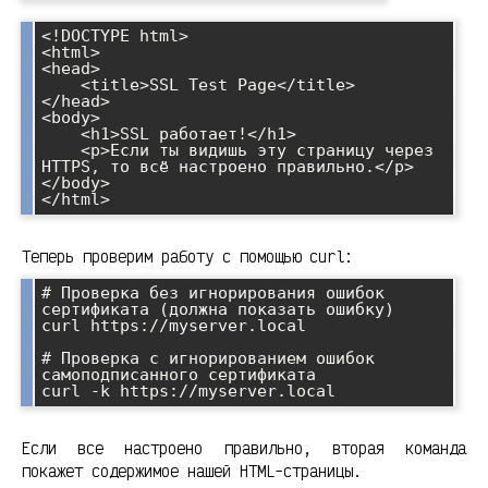
<!DOCTYPE html>

<html>

<head>

    <title>SSL Test Page</title>

</head>

<body>

    <h1>SSL работает!</h1>

    <p>Если ты видишь эту страницу через 
HTTPS, то всё настроено правильно.</p>

</body>

</html>
Теперь проверим работу с помощью curl:
# Проверка без игнорирования ошибок 
сертификата (должна показать ошибку)

curl https://myserver.local

# Проверка с игнорированием ошибок 
самоподписанного сертификата

curl -k https://myserver.local
Если все настроено правильно, вторая команда
покажет содержимое нашей HTML-страницы.