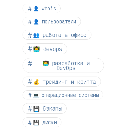
👤 whois
👤 пользователи
👥 работа в офисе
👨‍💻 devops
👨‍💻 разработка и
DevOps
💰 трейдинг и крипта
💻 операционные системы
💾 бэкапы
💾 диски