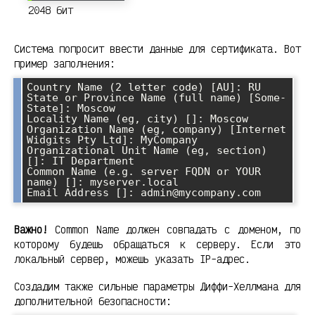
2048 бит
Система попросит ввести данные для сертификата. Вот
пример заполнения:
Country Name (2 letter code) [AU]: RU

State or Province Name (full name) [Some-
State]: Moscow

Locality Name (eg, city) []: Moscow

Organization Name (eg, company) [Internet 
Widgits Pty Ltd]: MyCompany

Organizational Unit Name (eg, section) 
[]: IT Department

Common Name (e.g. server FQDN or YOUR 
name) []: myserver.local

Email Address []: admin@mycompany.com
Важно!
Common Name должен совпадать с доменом, по
которому будешь обращаться к серверу. Если это
локальный сервер, можешь указать IP-адрес.
Создадим также сильные параметры Диффи-Хеллмана для
дополнительной безопасности: