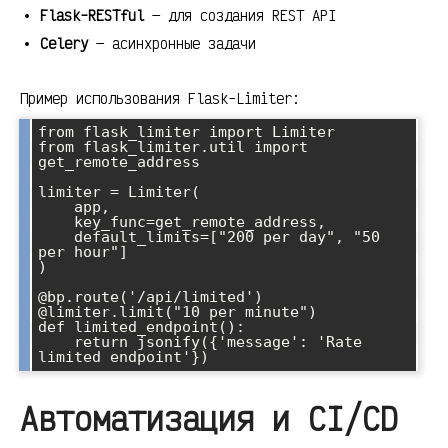
Flask-RESTful
— для создания REST API
Celery
— асинхронные задачи
Пример использования Flask-Limiter:
from flask_limiter import Limiter

from flask_limiter.util import 
get_remote_address

limiter = Limiter(

    app,

    key_func=get_remote_address,

    default_limits=["200 per day", "50 
per hour"]

)

@bp.route('/api/limited')

@limiter.limit("10 per minute")

def limited_endpoint():

    return jsonify({'message': 'Rate 
Автоматизация и CI/CD