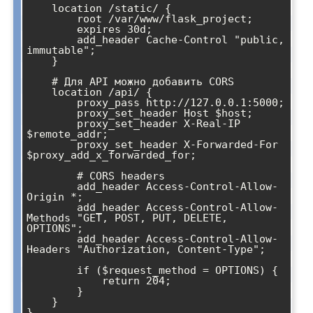
    location /static/ {

        root /var/www/flask_project;

        expires 30d;

        add_header Cache-Control "public, 
immutable";

    }

    # Для API можно добавить CORS

    location /api/ {

        proxy_pass http://127.0.0.1:5000;

        proxy_set_header Host $host;

        proxy_set_header X-Real-IP 
$remote_addr;

        proxy_set_header X-Forwarded-For 
$proxy_add_x_forwarded_for;

        # CORS headers

        add_header Access-Control-Allow-
Origin *;

        add_header Access-Control-Allow-
Methods "GET, POST, PUT, DELETE, 
OPTIONS";

        add_header Access-Control-Allow-
Headers "Authorization, Content-Type";

        if ($request_method = OPTIONS) {

            return 204;

        }

    }
