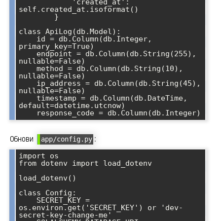
            'created_at': 
self.created_at.isoformat()

        }

class ApiLog(db.Model):

    id = db.Column(db.Integer, 
primary_key=True)

    endpoint = db.Column(db.String(255), 
nullable=False)

    method = db.Column(db.String(10), 
nullable=False)

    ip_address = db.Column(db.String(45), 
nullable=False)

    timestamp = db.Column(db.DateTime, 
default=datetime.utcnow)

Обнови
:
app/config.py
import os

from dotenv import load_dotenv

load_dotenv()

class Config:

    SECRET_KEY = 
os.environ.get('SECRET_KEY') or 'dev-
secret-key-change-me'
