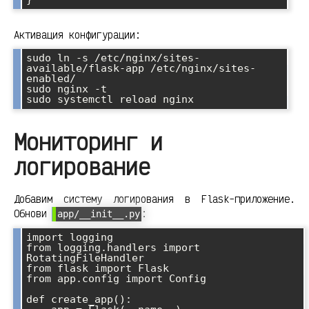
Активация конфигурации:
sudo ln -s /etc/nginx/sites-
available/flask-app /etc/nginx/sites-
enabled/

sudo nginx -t

Мониторинг и
логирование
Добавим систему логирования в Flask-приложение.
Обнови
:
app/__init__.py
import logging

from logging.handlers import 
RotatingFileHandler

from flask import Flask

from app.config import Config

def create_app():
