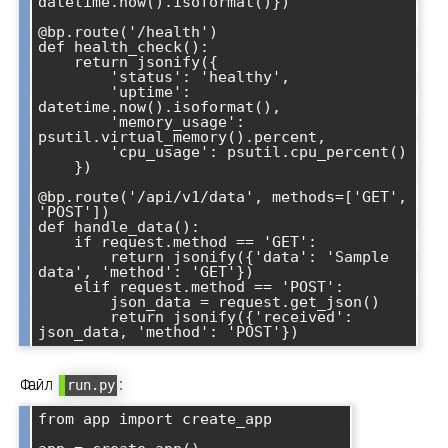
datetime.now().isoformat()})

@bp.route('/health')

def health_check():

    return jsonify({

        'status': 'healthy',

        'uptime': 
datetime.now().isoformat(),

        'memory_usage': 
psutil.virtual_memory().percent,

        'cpu_usage': psutil.cpu_percent()

    })

@bp.route('/api/v1/data', methods=['GET', 
'POST'])

def handle_data():

    if request.method == 'GET':

        return jsonify({'data': 'Sample 
data', 'method': 'GET'})

    elif request.method == 'POST':

        json_data = request.get_json()

        return jsonify({'received': 
Файл
:
run.py
from app import create_app
