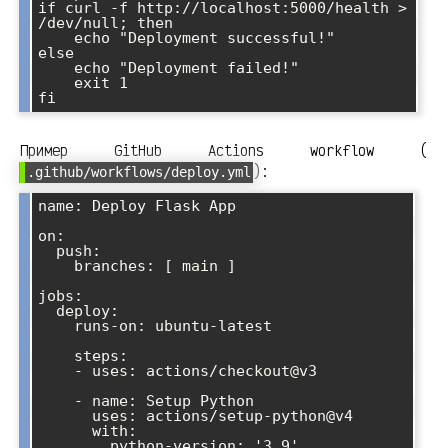
if curl -f http://localhost:5000/health > 
/dev/null; then

    echo "Deployment successful!"

else

    echo "Deployment failed!"

    exit 1

Пример GitHub Actions workflow (
):
.github/workflows/deploy.yml
name: Deploy Flask App

on:

  push:

    branches: [ main ]

jobs:

  deploy:

    runs-on: ubuntu-latest

    steps:

    - uses: actions/checkout@v3

    - name: Setup Python

      uses: actions/setup-python@v4

      with:

        python-version: '3.9'
