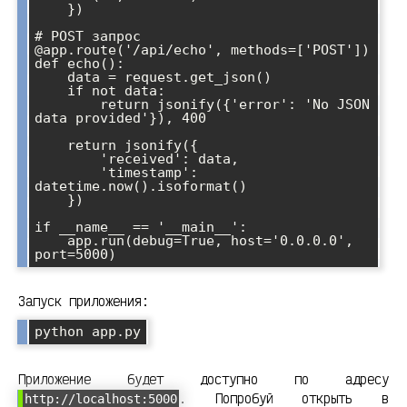
    })

# POST запрос

@app.route('/api/echo', methods=['POST'])

def echo():

    data = request.get_json()

    if not data:

        return jsonify({'error': 'No JSON 
data provided'}), 400

    return jsonify({

        'received': data,

        'timestamp': 
datetime.now().isoformat()

    })

if __name__ == '__main__':

    app.run(debug=True, host='0.0.0.0', 
Запуск приложения:
Приложение будет доступно по адресу
. Попробуй открыть в
http://localhost:5000