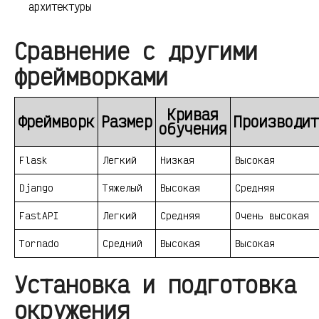
архитектуры
Сравнение с другими
фреймворками
Кривая
Фреймворк
Размер
Производит
обучения
Flask
Легкий
Низкая
Высокая
Django
Тяжелый
Высокая
Средняя
FastAPI
Легкий
Средняя
Очень высокая
Tornado
Средний
Высокая
Высокая
Установка и подготовка
окружения