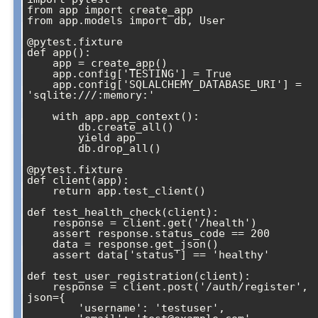
from app import create_app

from app.models import db, User

@pytest.fixture

def app():

    app = create_app()

    app.config['TESTING'] = True

    app.config['SQLALCHEMY_DATABASE_URI'] = 
'sqlite:///:memory:'

    with app.app_context():

        db.create_all()

        yield app

        db.drop_all()

@pytest.fixture

def client(app):

    return app.test_client()

def test_health_check(client):

    response = client.get('/health')

    assert response.status_code == 200

    data = response.get_json()

    assert data['status'] == 'healthy'

def test_user_registration(client):

    response = client.post('/auth/register', 
json={

        'username': 'testuser',
