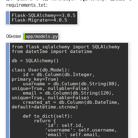
requirements.txt:
Flask-SQLAlchemy==3.0.5

Обнови
:
app/models.py
from flask_sqlalchemy import SQLAlchemy

from datetime import datetime

db = SQLAlchemy()

class User(db.Model):

    id = db.Column(db.Integer, 
primary_key=True)

    username = db.Column(db.String(80), 
unique=True, nullable=False)

    email = db.Column(db.String(120), 
unique=True, nullable=False)

    created_at = db.Column(db.DateTime, 
default=datetime.utcnow)

    def to_dict(self):

        return {

            'id': self.id,

            'username': self.username,

            'email': self.email,
