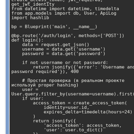
get_jwt_identity

from datetime import datetime, timedelta

from app.models import db, User, ApiLog

import hashlib

bp = Blueprint('main', __name__)

@bp.route('/auth/login', methods=['POST'])

def login():

    data = request.get_json()

    username = data.get('username')

    password = data.get('password')

    if not username or not password:

        return jsonify({'error': 'Username and 
password required'}), 400

    # Простая проверка (в реальном проекте 
используй proper hashing)

    user = 
User.query.filter_by(username=username).first(
    if user:

        access_token = create_access_token(

            identity=user.id,

            expires_delta=timedelta(hours=24)

        )

        return jsonify({

            'access_token': access_token,

            'user': user.to_dict()
