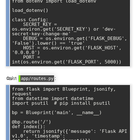
from dotenv import load_dotenv

load_dotenv()

class Config:

    SECRET_KEY = 
os.environ.get('SECRET_KEY') or 'dev-
secret-key-change-me'

    DEBUG = os.environ.get('FLASK_DEBUG', 
'False').lower() == 'true'

    HOST = os.environ.get('FLASK_HOST', 
'0.0.0.0')

    PORT = 
Файл
:
app/routes.py
from flask import Blueprint, jsonify, 
request

from datetime import datetime

import psutil  # pip install psutil

bp = Blueprint('main', __name__)

@bp.route('/')

def index():

    return jsonify({'message': 'Flask API 
v1.0', 'timestamp': 