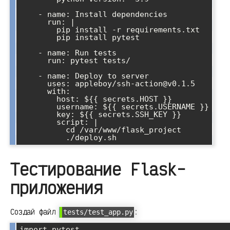
    - name: Install dependencies

      run: |

        pip install -r requirements.txt

        pip install pytest

    - name: Run tests

      run: pytest tests/

    - name: Deploy to server

      uses: appleboy/ssh-action@v0.1.5

      with:

        host: ${{ secrets.HOST }}

        username: ${{ secrets.USERNAME }}

        key: ${{ secrets.SSH_KEY }}

        script: |

          cd /var/www/flask_project

Тестирование Flask-
приложения
Создай файл
:
tests/test_app.py
import pytest
