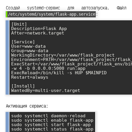
Создай systemd-сервис для автозапуска. Файл
:
/etc/systemd/system/flask-app.service
[Unit]

Description=Flask App

After=network.target

[Service]

User=www-data

Group=www-data

WorkingDirectory=/var/www/flask_project

Environment=PATH=/var/www/flask_project/flask_
ExecStart=/var/www/flask_project/flask_env/bin
-w 4 -b 0.0.0.0:5000 run:app

ExecReload=/bin/kill -s HUP $MAINPID

Restart=always

[Install]

Активация сервиса:
sudo systemctl daemon-reload

sudo systemctl enable flask-app

sudo systemctl start flask-app
