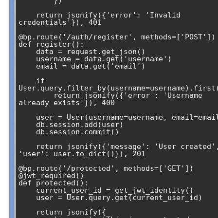
        })

    return jsonify({'error': 'Invalid 
credentials'}), 401

@bp.route('/auth/register', methods=['POST'])

def register():

    data = request.get_json()

    username = data.get('username')

    email = data.get('email')

    if 
User.query.filter_by(username=username).first(
        return jsonify({'error': 'Username 
already exists'}), 400

    user = User(username=username, email=email)

    db.session.add(user)

    db.session.commit()

    return jsonify({'message': 'User created', 
'user': user.to_dict()}), 201

@bp.route('/protected', methods=['GET'])

@jwt_required()

def protected():

    current_user_id = get_jwt_identity()

    user = User.query.get(current_user_id)

    return jsonify({
