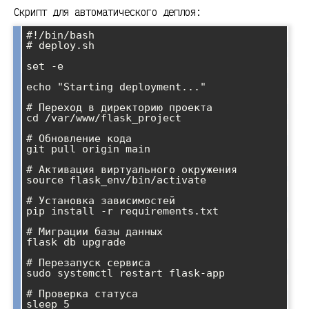
Скрипт для автоматического деплоя:
#!/bin/bash

# deploy.sh

set -e

echo "Starting deployment..."

# Переход в директорию проекта

cd /var/www/flask_project

# Обновление кода

git pull origin main

# Активация виртуального окружения

source flask_env/bin/activate

# Установка зависимостей

pip install -r requirements.txt

# Миграции базы данных

flask db upgrade

# Перезапуск сервиса

sudo systemctl restart flask-app

# Проверка статуса

sleep 5
