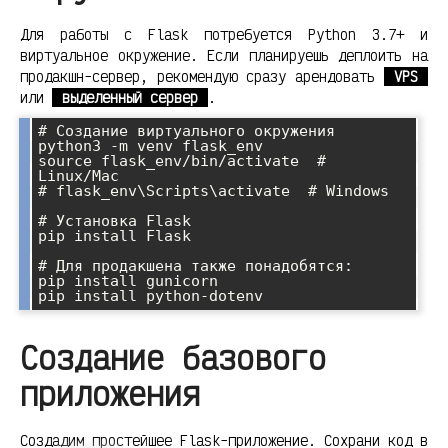
Для работы с Flask потребуется Python 3.7+ и
виртуальное окружение. Если планируешь деплоить на
продакшн-сервер, рекомендую сразу арендовать
VPS
или
выделенный сервер
.
# Создание виртуального окружения

python3 -m venv flask_env

source flask_env/bin/activate  # 
Linux/Mac

# flask_env\Scripts\activate  # Windows

# Установка Flask

pip install Flask

# Для продакшена также понадобятся:

pip install gunicorn

Создание базового
приложения
Создадим простейшее Flask-приложение. Сохрани код в