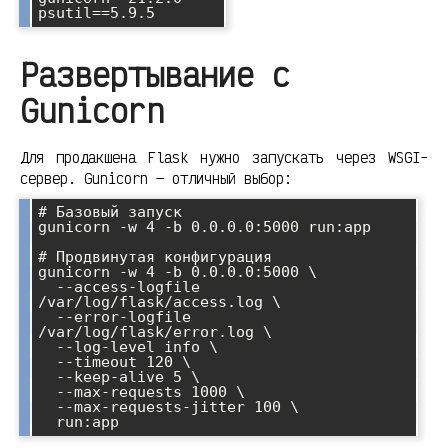
Развертывание с
Gunicorn
Для продакшена Flask нужно запускать через WSGI-
сервер. Gunicorn — отличный выбор:
# Базовый запуск

gunicorn -w 4 -b 0.0.0.0:5000 run:app

# Продвинутая конфигурация

gunicorn -w 4 -b 0.0.0.0:5000 \

  --access-logfile 
/var/log/flask/access.log \

  --error-logfile 
/var/log/flask/error.log \

  --log-level info \

  --timeout 120 \

  --keep-alive 5 \

  --max-requests 1000 \

  --max-requests-jitter 100 \
