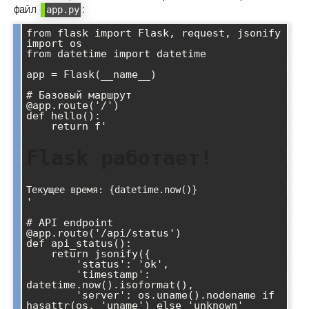
файл
:
app.py
from flask import Flask, request, jsonify

import os

from datetime import datetime

app = Flask(__name__)

# Базовый маршрут

@app.route('/')

def hello():

    return f'
Flask работает!
Текущее время: {datetime.now()}
'

# API endpoint

@app.route('/api/status')

def api_status():

    return jsonify({

        'status': 'ok',

        'timestamp': 
datetime.now().isoformat(),

        'server': os.uname().nodename if 
hasattr(os, 'uname') else 'unknown'
