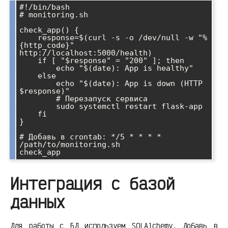
#!/bin/bash

# monitoring.sh

check_app() {

    response=$(curl -s -o /dev/null -w "%
{http_code}" 
http://localhost:5000/health)

    if [ "$response" = "200" ]; then

        echo "$(date): App is healthy"

    else

        echo "$(date): App is down (HTTP 
$response)"

        # Перезапуск сервиса

        sudo systemctl restart flask-app

    fi

}

# Добавь в crontab: */5 * * * * 
/path/to/monitoring.sh

Интеграция с базой
данных
Для работы с БД используем SQLAlchemy. Добавь в