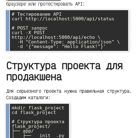
браузере или протестировать API:
# Тестирование API

curl http://localhost:5000/api/status

# POST запрос

curl -X POST 
http://localhost:5000/api/echo \

  -H "Content-Type: application/json" \

Структура проекта для
продакшена
Для серьезного проекта нужна правильная структура.
Создадим каталоги:
mkdir flask_project

cd flask_project

# Структура проекта

flask_project/

├── app/

│   ├── __init__.py
