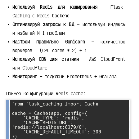
Используй Redis для кеширования
— Flask-
Caching с Redis backend
Оптимизируй запросы к БД
— используй индексы
и избегай N+1 проблем
Настрой правильно Gunicorn
— количество
воркеров = (CPU cores * 2) + 1
Используй CDN для статики
— AWS CloudFront
или Cloudflare
Мониторинг
— подключи Prometheus + Grafana
Пример конфигурации Redis cache:
from flask_caching import Cache

cache = Cache(app, config={

    'CACHE_TYPE': 'redis',

    'CACHE_REDIS_URL': 
'redis://localhost:6379/0',

    'CACHE_DEFAULT_TIMEOUT': 300

})
