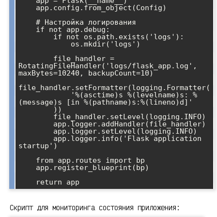
    app = Flask(__name__)

    app.config.from_object(Config)

    # Настройка логирования

    if not app.debug:

        if not os.path.exists('logs'):

            os.mkdir('logs')

        file_handler = 
RotatingFileHandler('logs/flask_app.log', 
maxBytes=10240, backupCount=10)

file_handler.setFormatter(logging.Formatter(

            '%(asctime)s %(levelname)s: %
(message)s [in %(pathname)s:%(lineno)d]'

        ))

        file_handler.setLevel(logging.INFO)

        app.logger.addHandler(file_handler)

        app.logger.setLevel(logging.INFO)

        app.logger.info('Flask application 
startup')

    from app.routes import bp

    app.register_blueprint(bp)

Скрипт для мониторинга состояния приложения: