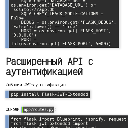
    SQLALCHEMY_DATABASE_URI = 
os.environ.get('DATABASE_URL') or 
'sqlite:///app.db'

    SQLALCHEMY_TRACK_MODIFICATIONS = 
False

    DEBUG = os.environ.get('FLASK_DEBUG', 
'False').lower() == 'true'

    HOST = os.environ.get('FLASK_HOST', 
'0.0.0.0')

    PORT = 
Расширенный API с
аутентификацией
Добавим JWT-аутентификацию:
Обнови
:
app/routes.py
from flask import Blueprint, jsonify, request

from flask_jwt_extended import 
create_access_token, jwt_required, 