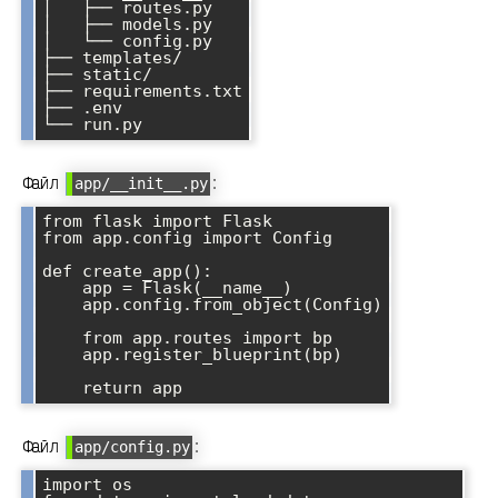
│   ├── routes.py

│   ├── models.py

│   └── config.py

├── templates/

├── static/

├── requirements.txt

├── .env

Файл
:
app/__init__.py
from flask import Flask

from app.config import Config

def create_app():

    app = Flask(__name__)

    app.config.from_object(Config)

    from app.routes import bp

    app.register_blueprint(bp)

Файл
:
app/config.py
import os
