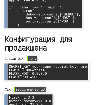
app = create_app()

if __name__ == '__main__':

    app.run(

        debug=app.config['DEBUG'],

        host=app.config['HOST'],

        port=app.config['PORT']

Конфигурация для
продакшена
Создай файл
:
.env
SECRET_KEY=your-super-secret-key-here

FLASK_DEBUG=false

FLASK_HOST=0.0.0.0

Файл
:
requirements.txt
Flask==2.3.3

python-dotenv==1.0.0

gunicorn==21.2.0
