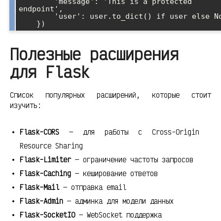
        'message': 'This is a protected 
endpoint',

        'user': user.to_dict() if user else None

Полезные расширения
для Flask
Список популярных расширений, которые стоит
изучить:
Flask-CORS
— для работы с Cross-Origin
Resource Sharing
Flask-Limiter
— ограничение частоты запросов
Flask-Caching
— кеширование ответов
Flask-Mail
— отправка email
Flask-Admin
— админка для модели данных
Flask-SocketIO
— WebSocket поддержка