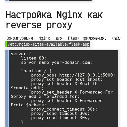
Настройка Nginx как
reverse proxy
Конфигурация Nginx для Flask-приложения. Файл
:
/etc/nginx/sites-available/flask-app
server {

    listen 80;

    server_name your-domain.com;

    location / {

        proxy_pass http://127.0.0.1:5000;

        proxy_set_header Host $host;

        proxy_set_header X-Real-IP 
$remote_addr;

        proxy_set_header X-Forwarded-For 
$proxy_add_x_forwarded_for;

        proxy_set_header X-Forwarded-
Proto $scheme;

        proxy_connect_timeout 30s;

        proxy_send_timeout 30s;

        proxy_read_timeout 30s;

    }
