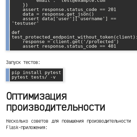
        'email': 'test@example.com'

    })

    assert response.status_code == 201

    data = response.get_json()

    assert data['user']['username'] == 
'testuser'

def 
test_protected_endpoint_without_token(client):
    response = client.get('/protected')

Запуск тестов:
pip install pytest

Оптимизация
производительности
Несколько советов для повышения производительности
Flask-приложения: