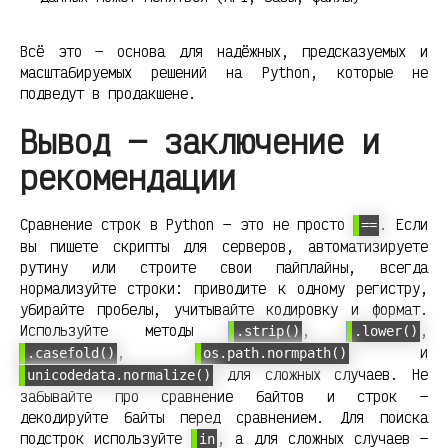
Всё это — основа для надёжных, предсказуемых и
масштабируемых решений на Python, которые не
подведут в продакшене.
Вывод — заключение и
рекомендации
Сравнение строк в Python — это не просто
. Если
==
вы пишете скрипты для серверов, автоматизируете
рутину или строите свои пайплайны, всегда
нормализуйте строки: приводите к одному регистру,
убирайте пробелы, учитывайте кодировку и формат.
Используйте методы
,
,
.strip()
.lower()
,
и
.casefold()
os.path.normpath()
для сложных случаев. Не
unicodedata.normalize()
забывайте про сравнение байтов и строк —
декодируйте байты перед сравнением. Для поиска
подстрок используйте
, а для сложных случаев —
in