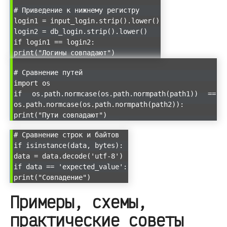
# Приведение к нижнему регистру
login1 = input_login.strip().lower()
login2 = db_login.strip().lower()
if login1 == login2:
print("Логины совпадают")
# Сравнение путей
import os
if os.path.normcase(os.path.normpath(path1)) ==
os.path.normcase(os.path.normpath(path2)):
print("Пути совпадают")
# Сравнение строк и байтов
if isinstance(data, bytes):
data = data.decode('utf-8')
if data == 'expected_value':
print("Совпадение")
Примеры, схемы,
практические советы