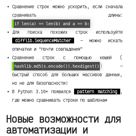
Сравнение строк можно ускорить, если сначала
сравнивать длины:
if len(a) == len(b) and a == b:
Для поиска похожих строк используйте
difflib.SequenceMatcher
— можно искать
опечатки и “почти совпадения”
Сравнение строк с помощью хешей (
) —
hashlib.md5(s.encode()).hexdigest()
быстрый способ для больших массивов данных,
но не для безопасности!
В Python 3.10+ появился
pattern matching
,
где можно сравнивать строки по шаблонам
Новые возможности для
автоматизации и