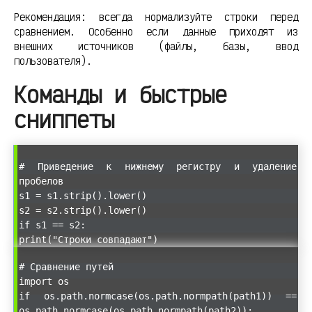
Рекомендация: всегда нормализуйте строки перед
сравнением. Особенно если данные приходят из
внешних источников (файлы, базы, ввод
пользователя).
Команды и быстрые
сниппеты
# Приведение к нижнему регистру и удаление
пробелов
s1 = s1.strip().lower()
s2 = s2.strip().lower()
if s1 == s2:
print("Строки совпадают")
# Сравнение путей
import os
if os.path.normcase(os.path.normpath(path1)) ==
os.path.normcase(os.path.normpath(path2)):