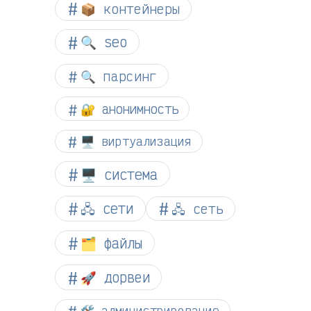
📦 контейнеры
🔍 seo
🔍 парсинг
🔐 анонимность
🖥️ виртуализация
🖥️ система
🖧 сети
🖧 сеть
🗂️ файлы
🚀 дорвеи
🛠️ администрирование