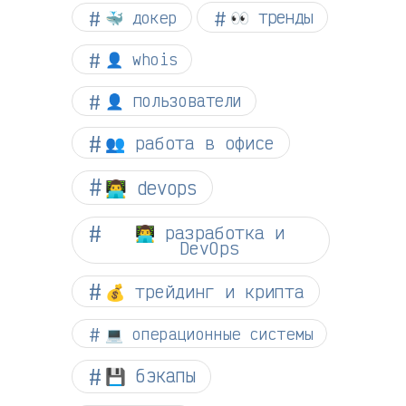
👀 тренды
🐳 докер
👤 whois
👤 пользователи
👥 работа в офисе
👨‍💻 devops
👨‍💻 разработка и
DevOps
💰 трейдинг и крипта
💻 операционные системы
💾 бэкапы