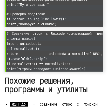
print("Пути совпадают")
# Проверка подстроки
if 'error' in log_line.lower():
print("Обнаружена ошибка")
# Сравнение строк с Unicode-нормализацией (для
сложных языков)
import unicodedata
def normalize(s):
return unicodedata.normalize('NFC',
s).casefold().strip()
if normalize(s1) == normalize(s2):
print("Строки совпадают (Unicode-aware)")
Похожие решения,
программы и утилиты
difflib
— сравнение строк с поиском