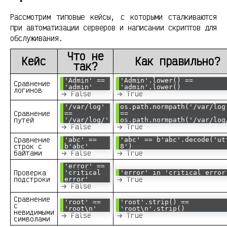
Рассмотрим типовые кейсы, с которыми сталкиваются
при автоматизации серверов и написании скриптов для
обслуживания.
Что не
Кейс
Как правильно?
так?
'Admin' ==
'Admin'.lower() ==
Сравнение
'admin'
'admin'.lower()
логинов
→ False
→ True
'/var/log'
os.path.normpath('/var/log
Сравнение
==
==
путей
'/var/log/'
os.path.normpath('/var/log
→ False
→ True
Сравнение
'abc' ==
'abc' == b'abc'.decode('ut
строк с
b'abc'
8')
байтами
→ False
→ True
'error' ==
Проверка
'critical
'error' in 'critical error
подстроки
→ True
error'
→ False
Сравнение
'root' ==
'root'.strip() ==
с
'root\n'
'root\n'.strip()
невидимыми
→ False
→ True
символами