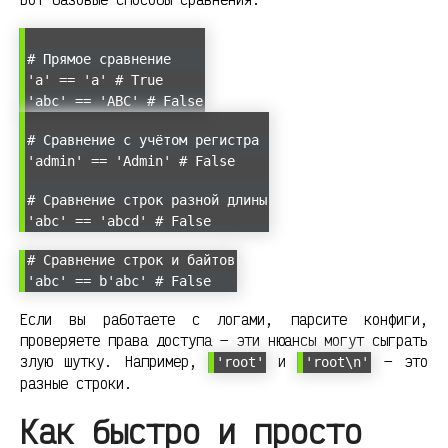
# Прямое сравнение
'a' == 'a' # True
'abc' == 'ABC' # False
# Сравнение с учётом регистра
'admin' == 'Admin' # False
# Сравнение строк разной длины
'abc' == 'abcd' # False
# Сравнение строк и байтов
'abc' == b'abc' # False
Если вы работаете с логами, парсите конфиги,
проверяете права доступа — эти нюансы могут сыграть
злую шутку. Например,
и
— это
'root'
'root\n'
разные строки.
Как быстро и просто