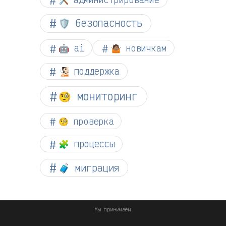
🛡️ безопасность
🤖 ai
🤷🏽 новичкам
🧏🏻 поддержка
🧐 мониторинг
🧐 проверка
🧩 процессы
🧳 миграция
Мы принимаем