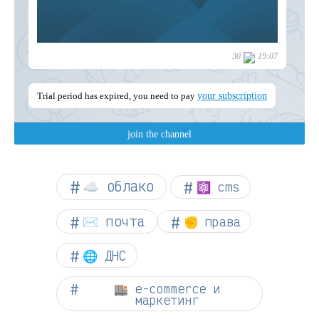
☁︎ облако
⚛ cms
✉️ почта
✊ права
🌐 ДНС
🏬 e-commerce и
маркетинг