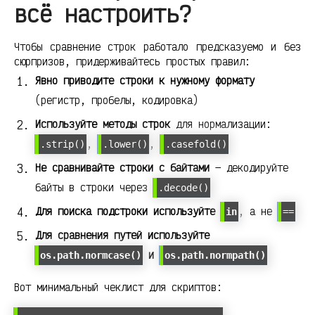
всё настроить?
Чтобы сравнение строк работало предсказуемо и без
сюрпризов, придерживайтесь простых правил:
Явно приводите строки к нужному формату
(регистр, пробелы, кодировка)
Используйте методы строк
для нормализации:
,
,
.strip()
.lower()
.casefold()
Не сравнивайте строки с байтами
— декодируйте
байты в строки через
.decode()
Для поиска подстроки используйте
, а не
in
==
Для сравнения путей используйте
и
os.path.normcase()
os.path.normpath()
Вот минимальный чеклист для скриптов: