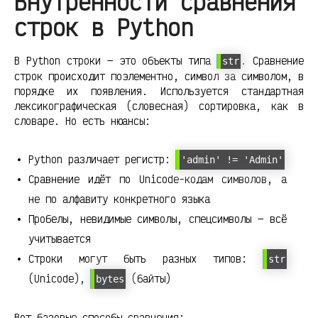
Внутренности сравнения
строк в Python
В Python строки — это объекты типа
. Сравнение
str
строк происходит поэлементно, символ за символом, в
порядке их появления. Используется стандартная
лексикографическая (словесная) сортировка, как в
словаре. Но есть нюансы:
Python различает регистр:
'admin' != 'Admin'
Сравнение идёт по Unicode-кодам символов, а
не по алфавиту конкретного языка
Пробелы, невидимые символы, спецсимволы — всё
учитывается
Строки могут быть разных типов:
str
(Unicode),
(байты)
bytes
Вот базовые способы сравнения: