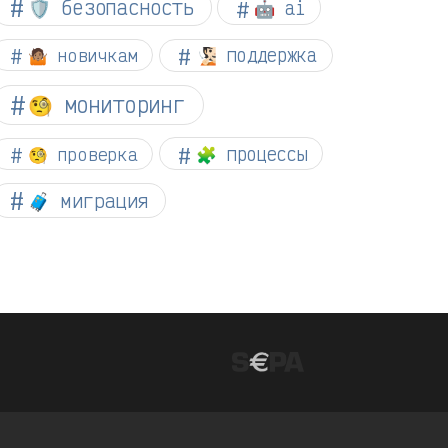
🛡️ безопасность
🤖 ai
🤷🏽 новичкам
🧏🏻 поддержка
🧐 мониторинг
🧐 проверка
🧩 процессы
🧳 миграция