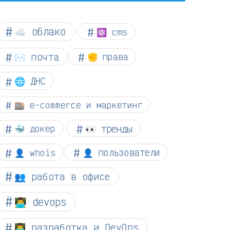
☁︎ облако
⚛ cms
✉️ почта
✊ права
🌐 ДНС
🏬 e-commerce и маркетинг
👀 тренды
🐳 докер
👤 whois
👤 пользователи
👥 работа в офисе
👨‍💻 devops
👨‍💻 разработка и DevOps