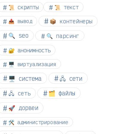
📜 скрипты
📜 текст
📦 контейнеры
📤 вывод
🔍 seo
🔍 парсинг
🔐 анонимность
🖥️ виртуализация
🖥️ система
🖧 сети
🗂️ файлы
🖧 сеть
🚀 дорвеи
🛠️ администрирование