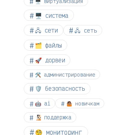
🖥️ виртуализация
🖥️ система
🖧 сети
🖧 сеть
🗂️ файлы
🚀 дорвеи
🛠️ администрирование
🛡️ безопасность
🤖 ai
🤷🏽 новичкам
🧏🏻 поддержка
🧐 мониторинг