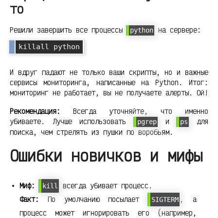
то
Решили завершить все процессы
на сервере:
python
killall python
И вдруг падают не только ваши скрипты, но и важные
сервисы мониторинга, написанные на Python. Итог:
мониторинг не работает, вы не получаете алерты. Ой!
Рекомендация:
Всегда уточняйте, что именно
убиваете. Лучше использовать
и
для
pgrep
ps
поиска, чем стрелять из пушки по воробьям.
Ошибки новичков и мифы
Миф:
всегда убивает процесс.
kill
Факт:
По умолчанию посылает
, а
SIGTERM
процесс может игнорировать его (например,