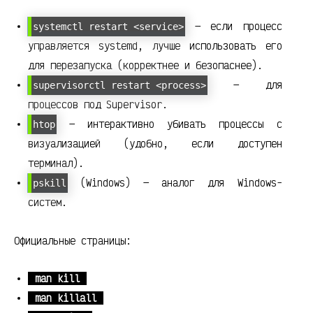
— если процесс
systemctl restart <service>
управляется systemd, лучше использовать его
для перезапуска (корректнее и безопаснее).
— для
supervisorctl restart <process>
процессов под Supervisor.
— интерактивно убивать процессы с
htop
визуализацией (удобно, если доступен
терминал).
(Windows) — аналог для Windows-
pskill
систем.
Официальные страницы:
man kill
man killall