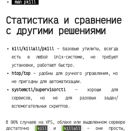
man pkill
Статистика и сравнение
с другими решениями
kill/killall/pkill
— базовые утилиты, всегда
есть в любой Unix-системе, не требуют
установки, работают быстро.
htop/top
— удобны для ручного управления, но
не пригодны для автоматизации.
systemctl/supervisorctl
— хороши для
сервисов, но не для разовых задач/
вспомогательных скриптов.
В 90% случаев на VPS, облаке или выделенном сервере
достаточно
и
— они просты,
kill
killall