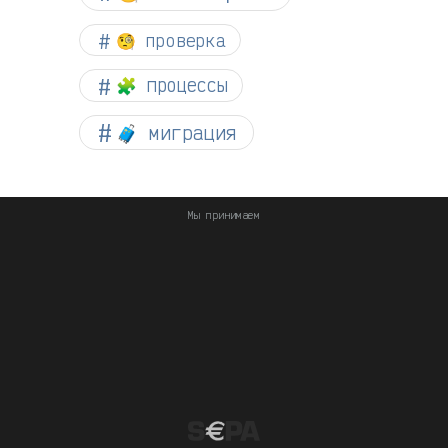
🧐 проверка
🧩 процессы
🧳 миграция
Мы принимаем