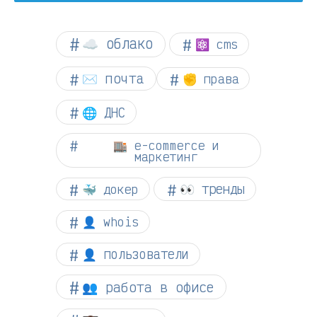
☁︎ облако
⚛ cms
✉️ почта
✊ права
🌐 ДНС
🏬 e-commerce и
маркетинг
👀 тренды
🐳 докер
👤 whois
👤 пользователи
👥 работа в офисе