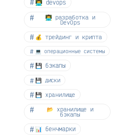
👨‍💻 devops
👨‍💻 разработка и
DevOps
💰 трейдинг и крипта
💻 операционные системы
💾 бэкапы
💾 диски
💾 хранилище
📂 хранилище и
бэкапы
📊 бенчмарки