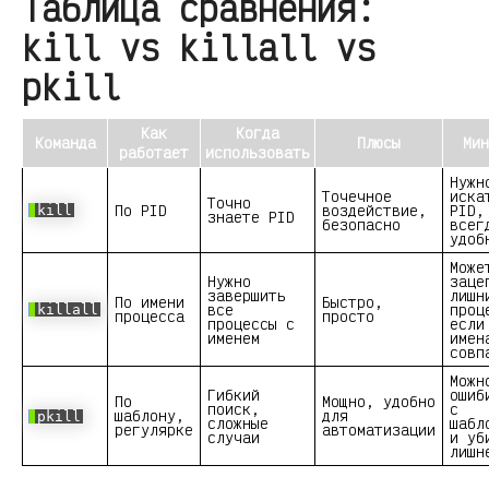
Таблица сравнения:
kill vs killall vs
pkill
Как
Когда
Команда
Плюсы
Мин
работает
использовать
Нужн
Точечное
иска
Точно
По PID
воздействие,
PID,
kill
знаете PID
безопасно
всег
удоб
Може
Нужно
заце
завершить
лишн
По имени
Быстро,
все
проц
killall
процесса
просто
процессы с
если
именем
имен
совп
Можн
Гибкий
ошиб
По
Мощно, удобно
поиск,
с
шаблону,
для
pkill
сложные
шабл
регулярке
автоматизации
случаи
и уб
лишн