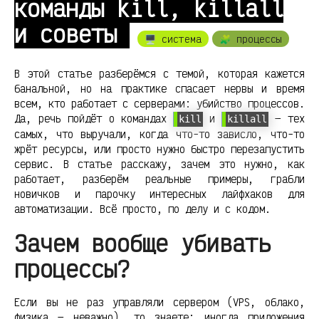
команды kill, killall
и советы
🖥️ система
🧩 процессы
В этой статье разберёмся с темой, которая кажется
банальной, но на практике спасает нервы и время
всем, кто работает с серверами: убийство процессов.
Да, речь пойдёт о командах
и
— тех
kill
killall
самых, что выручали, когда что-то зависло, что-то
жрёт ресурсы, или просто нужно быстро перезапустить
сервис. В статье расскажу, зачем это нужно, как
работает, разберём реальные примеры, грабли
новичков и парочку интересных лайфхаков для
автоматизации. Всё просто, по делу и с кодом.
Зачем вообще убивать
процессы?
Если вы не раз управляли сервером (VPS, облако,
физика — неважно), то знаете: иногда приложения