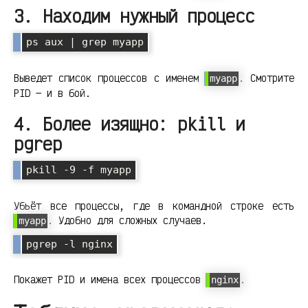
3. Находим нужный процесс
ps aux | grep myapp
Выведет список процессов с именем
. Смотрите
myapp
PID — и в бой.
4. Более изящно: pkill и
pgrep
pkill -9 -f myapp
Убьёт все процессы, где в командной строке есть
. Удобно для сложных случаев.
myapp
pgrep -l nginx
Покажет PID и имена всех процессов
.
nginx