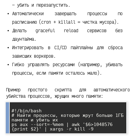
— убить и перезапустить.
Автоматически завершать процессы по
расписанию (cron + killall = чистка мусора).
Делать graceful reload сервисов без
даунтайма.
Интегрировать в CI/CD пайплайны для сброса
зависших воркеров.
Гибко управлять ресурсами (например, убивать
процессы, если памяти осталось мало).
Пример простого скрипта для автоматического
убийства процессов, жрущих много памяти:
#!/bin/bash

# Найти процессы, которые жрут больше 1ГБ 
памяти и убить их

ps aux --sort=-%mem | awk '$6>1048576 