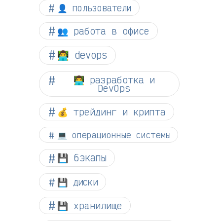
👤 пользователи
👥 работа в офисе
👨‍💻 devops
👨‍💻 разработка и
DevOps
💰 трейдинг и крипта
💻 операционные системы
💾 бэкапы
💾 диски
💾 хранилище