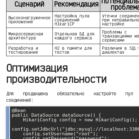
Потенциаль
Сценарий
Рекомендация
проблем
Настройка пула
Утечки соедине
Высоконагруженное
соединений
при неправильн
приложение
HikariCP
настройке
Проблемы с
Микросервисная
Отдельная БД для
транзакциями м
архитектура
каждого сервиса
сервисами
Разработка и
H2 в памяти для
Различия в SQL
тестирование
тестов
диалектах
Оптимизация
производительности
Для продакшена обязательно настройте пул
соединений:
@Bean

public DataSource dataSource() {

    HikariConfig config = new HikariConfig();

config.setJdbcUrl("jdbc:mysql://localhost:3306
    config.setUsername("root");

    config.setPassword("password");
