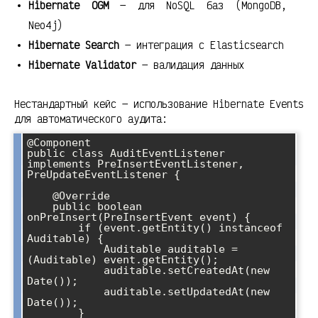
Hibernate OGM
— для NoSQL баз (MongoDB,
Neo4j)
Hibernate Search
— интеграция с Elasticsearch
Hibernate Validator
— валидация данных
Нестандартный кейс — использование Hibernate Events
для автоматического аудита:
@Component

public class AuditEventListener 
implements PreInsertEventListener, 
PreUpdateEventListener {

    @Override

    public boolean 
onPreInsert(PreInsertEvent event) {

        if (event.getEntity() instanceof 
Auditable) {

            Auditable auditable = 
(Auditable) event.getEntity();

            auditable.setCreatedAt(new 
Date());

            auditable.setUpdatedAt(new 
Date());

        }
