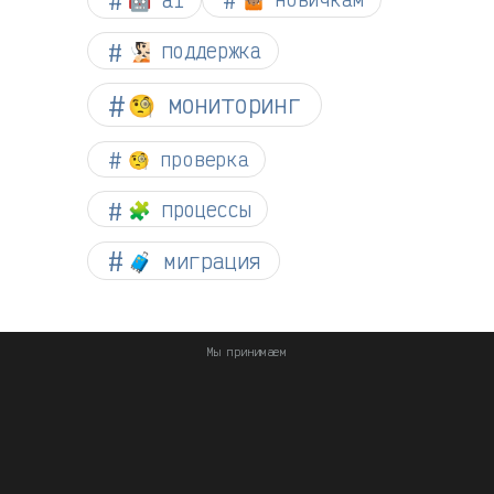
🧏🏻 поддержка
🧐 мониторинг
🧐 проверка
🧩 процессы
🧳 миграция
Мы принимаем