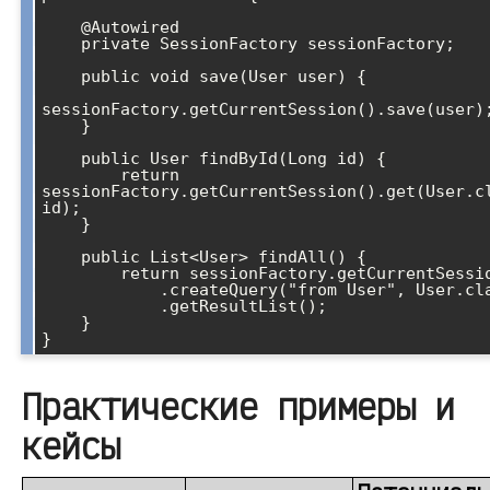
    @Autowired

    private SessionFactory sessionFactory;

    public void save(User user) {

sessionFactory.getCurrentSession().save(user);
    }

    public User findById(Long id) {

        return 
sessionFactory.getCurrentSession().get(User.cl
id);

    }

    public List<User> findAll() {

        return sessionFactory.getCurrentSession()

            .createQuery("from User", User.class)

            .getResultList();

    }

}
Практические примеры и
кейсы