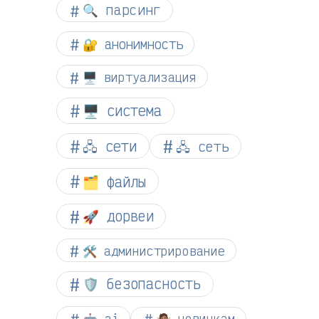
🔍 парсинг
🔐 анонимность
🖥️ виртуализация
🖥️ система
🖧 сети
🖧 сеть
🗂️ файлы
🚀 дорвеи
🛠️ администрирование
🛡️ безопасность
🤖 ai
🤷🏽 новичкам