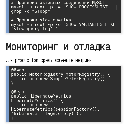
# Проверка активных соединений MySQL

mysql -u root -p -e "SHOW PROCESSLIST;" | 
grep -c "Sleep"

# Проверка slow queries

mysql -u root -p -e "SHOW VARIABLES LIKE 
'slow_query_log';"
Мониторинг и отладка
Для production-среды добавьте метрики:
@Bean

public MeterRegistry meterRegistry() {

    return new SimpleMeterRegistry();

}

@Bean

public HibernateMetrics 
hibernateMetrics() {

    return new 
HibernateMetrics(sessionFactory(), 
"hibernate", Tags.empty());

}