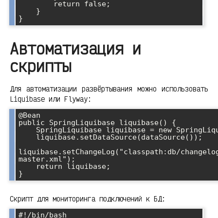
        return false;

    }

}
Автоматизация и
скрипты
Для автоматизации развёртывания можно использовать
Liquibase или Flyway:
@Bean

public SpringLiquibase liquibase() {

    SpringLiquibase liquibase = new SpringLiquibase();

    liquibase.setDataSource(dataSource());

liquibase.setChangeLog("classpath:db/changelo
master.xml");

    return liquibase;

}
Скрипт для мониторинга подключений к БД:
#!/bin/bash
