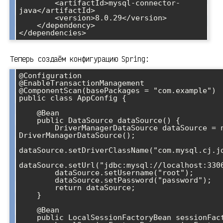
        <artifactId>mysql-connector-
java</artifactId>

        <version>8.0.29</version>

    </dependency>

</dependencies>
Теперь создаём конфигурацию Spring:
@Configuration

@EnableTransactionManagement

@ComponentScan(basePackages = "com.example")

public class AppConfig {

    @Bean

    public DataSource dataSource() {

        DriverManagerDataSource dataSource = new 
DriverManagerDataSource();

dataSource.setDriverClassName("com.mysql.cj.jd
dataSource.setUrl("jdbc:mysql://localhost:3306
        dataSource.setUsername("root");

        dataSource.setPassword("password");

        return dataSource;

    }

    @Bean

    public LocalSessionFactoryBean sessionFactory() {
