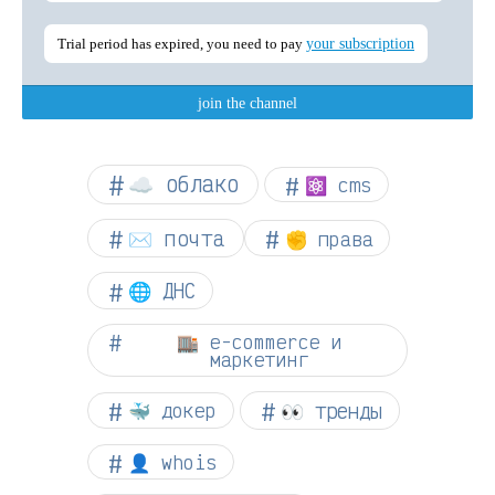
☁︎ облако
⚛ cms
✉️ почта
✊ права
🌐 ДНС
🏬 e-commerce и
маркетинг
👀 тренды
🐳 докер
👤 whois