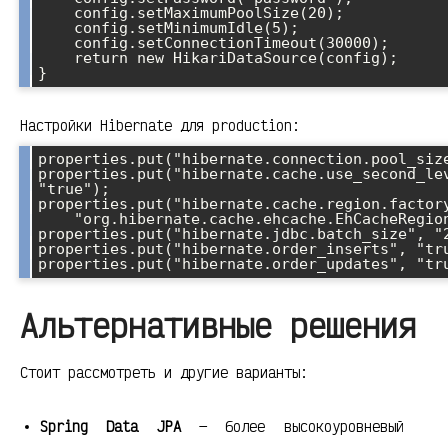
    config.setMaximumPoolSize(20);

    config.setMinimumIdle(5);

    config.setConnectionTimeout(30000);

    return new HikariDataSource(config);

}
Настройки Hibernate для production:
properties.put("hibernate.connection.pool_size
properties.put("hibernate.cache.use_second_lev
"true");

properties.put("hibernate.cache.region.factory
    "org.hibernate.cache.ehcache.EhCacheRegionFactory");

properties.put("hibernate.jdbc.batch_size", "2
properties.put("hibernate.order_inserts", "tru
properties.put("hibernate.order_updates", "tr
Альтернативные решения
Стоит рассмотреть и другие варианты:
Spring Data JPA
— более высокоуровневый