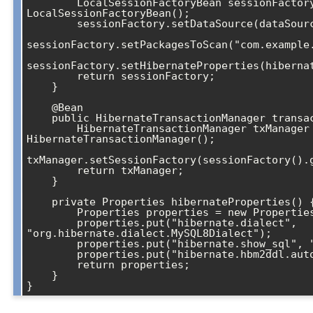
        LocalSessionFactoryBean sessionFactory = new 
LocalSessionFactoryBean();

        sessionFactory.setDataSource(dataSource());

sessionFactory.setPackagesToScan("com.example.
sessionFactory.setHibernateProperties(hibernat
        return sessionFactory;

    }

    @Bean

    public HibernateTransactionManager transactionManager() {

        HibernateTransactionManager txManager = new 
HibernateTransactionManager();

txManager.setSessionFactory(sessionFactory().g
        return txManager;

    }

    private Properties hibernateProperties() {

        Properties properties = new Properties();

        properties.put("hibernate.dialect", 
"org.hibernate.dialect.MySQL8Dialect");

        properties.put("hibernate.show_sql", "true");

        properties.put("hibernate.hbm2ddl.auto", "update");

        return properties;

    }

}