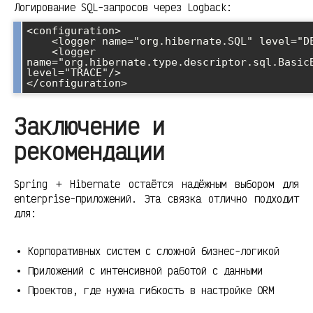
Логирование SQL-запросов через Logback:
<configuration>

    <logger name="org.hibernate.SQL" level="DEBUG"/>

    <logger 
name="org.hibernate.type.descriptor.sql.BasicB
level="TRACE"/>

</configuration>
Заключение и
рекомендации
Spring + Hibernate остаётся надёжным выбором для
enterprise-приложений. Эта связка отлично подходит
для:
Корпоративных систем с сложной бизнес-логикой
Приложений с интенсивной работой с данными
Проектов, где нужна гибкость в настройке ORM