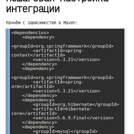
интеграции
Начнём с зависимостей в Maven:
<dependencies>

    <dependency>

<groupId>org.springframework</groupId>

        <artifactId>spring-
context</artifactId>

        <version>5.3.21</version>

    </dependency>

    <dependency>

<groupId>org.springframework</groupId>

        <artifactId>spring-
orm</artifactId>

        <version>5.3.21</version>

    </dependency>

    <dependency>

        <groupId>org.hibernate</groupId>

        <artifactId>hibernate-
core</artifactId>

        <version>5.6.9.Final</version>

    </dependency>

    <dependency>

        <groupId>mysql</groupId>
