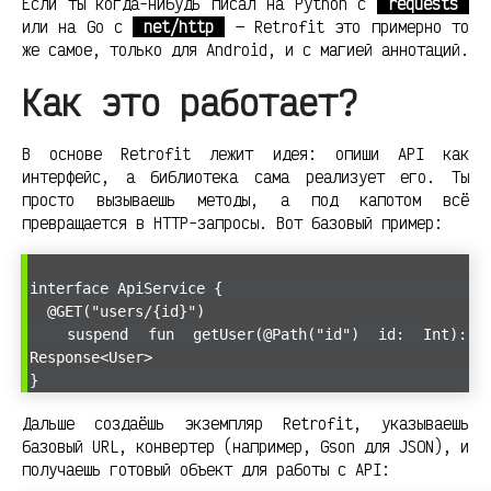
Если ты когда-нибудь писал на Python с
requests
или на Go с
net/http
— Retrofit это примерно то
же самое, только для Android, и с магией аннотаций.
Как это работает?
В основе Retrofit лежит идея: опиши API как
интерфейс, а библиотека сама реализует его. Ты
просто вызываешь методы, а под капотом всё
превращается в HTTP-запросы. Вот базовый пример:
interface ApiService {
@GET("users/{id}")
suspend fun getUser(@Path("id") id: Int):
Response<User>
}
Дальше создаёшь экземпляр Retrofit, указываешь
базовый URL, конвертер (например, Gson для JSON), и
получаешь готовый объект для работы с API: