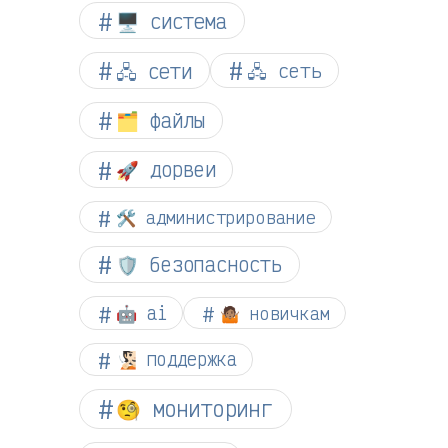
🖥️ система
🖧 сети
🖧 сеть
🗂️ файлы
🚀 дорвеи
🛠️ администрирование
🛡️ безопасность
🤖 ai
🤷🏽 новичкам
🧏🏻 поддержка
🧐 мониторинг