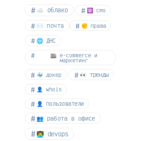
☁︎ облако
⚛ cms
✉️ почта
✊ права
🌐 ДНС
🏬 e-commerce и
маркетинг
👀 тренды
🐳 докер
👤 whois
👤 пользователи
👥 работа в офисе
👨‍💻 devops