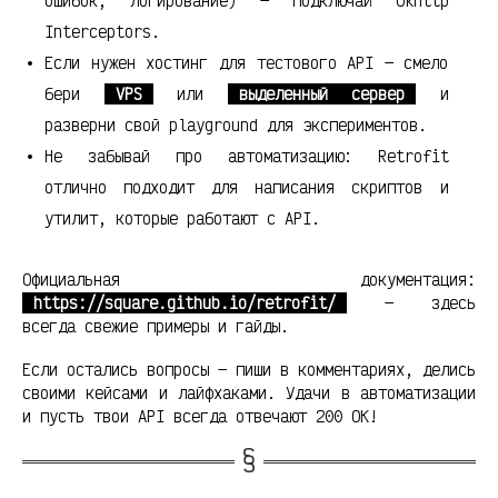
ошибок, логирование) — подключай OkHttp
Interceptors.
Если нужен хостинг для тестового API — смело
бери
VPS
или
выделенный сервер
и
разверни свой playground для экспериментов.
Не забывай про автоматизацию: Retrofit
отлично подходит для написания скриптов и
утилит, которые работают с API.
Официальная документация:
https://square.github.io/retrofit/
— здесь
всегда свежие примеры и гайды.
Если остались вопросы — пиши в комментариях, делись
своими кейсами и лайфхаками. Удачи в автоматизации
и пусть твои API всегда отвечают 200 OK!