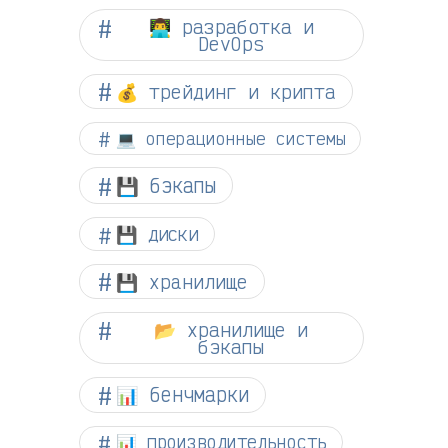
👨‍💻 разработка и
DevOps
💰 трейдинг и крипта
💻 операционные системы
💾 бэкапы
💾 диски
💾 хранилище
📂 хранилище и
бэкапы
📊 бенчмарки
📊 производительность