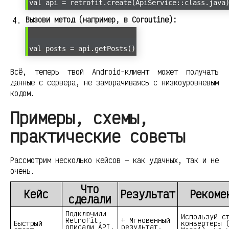
val api = retrofit.create(ApiService::class.java
Вызови метод (например, в Coroutine):
val posts = api.getPosts()
Всё, теперь твой Android-клиент может получать
данные с сервера, не заморачиваясь с низкоуровневым
кодом.
Примеры, схемы,
практические советы
Рассмотрим несколько кейсов — как удачных, так и не
очень.
Что
Кейс
Результат
Рекоме
сделали
Подключили
Используй с
Retrofit,
+ Мгновенный
Быстрый
конвертеры 
описали API,
результат,