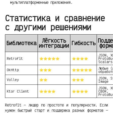
мультиплатформенные приложения.
Статистика и сравнение
с другими решениями
Лёгкость
Подде
Библиотека
Гибкость
интеграции
форм
JSON, X
Retrofit
⭐⭐⭐⭐⭐
⭐⭐⭐⭐
ProtoBu
Scalars
Любые (
OkHttp
⭐⭐⭐
⭐⭐⭐⭐⭐
обработ
JSON, S
Volley
⭐⭐
⭐⭐⭐
Image
JSON, X
Ktor Client
⭐⭐⭐⭐
⭐⭐⭐⭐
CBOR,
ProtoBu
Retrofit — лидер по простоте и популярности. Если
нужен быстрый старт и поддержка разных форматов —