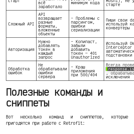
старт
Moshi), не 
всё
минимум кода
старте
заработало
API
возвращает
– Проблемы с
Пиши свои d
разные
парсингом,
Сложный API
используй к
форматы,
ошибки
конвертеры
вложенные
сериализации
объекты
Нужно
– Копипаст,
Используй O
добавлять
забыли
Interceptor
Авторизация
токен в
добавить
автоматичес
каждый
токен — 401
подстановки
запрос
Unauthorized
Не
Всегда пров
– Краш
Обработка
обрабатывали
response.i
приложения
ошибок
ошибки
, обрабатыв
при 500/404
сервера
исключения
Полезные команды и
сниппеты
Вот несколько команд и сниппетов, которые
пригодятся при работе с Retrofit: