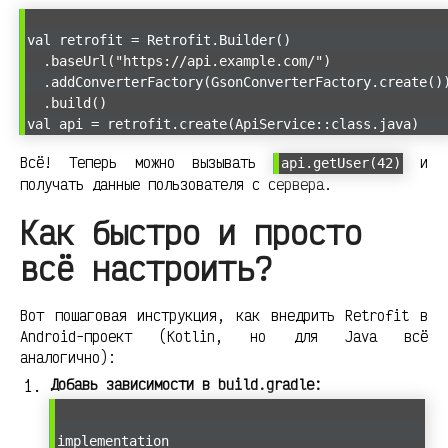
val retrofit = Retrofit.Builder()
.baseUrl("https://api.example.com/")
.addConverterFactory(GsonConverterFactory.create()
.build()
val api = retrofit.create(ApiService::class.java)
Всё! Теперь можно вызывать
и
api.getUser(42)
получать данные пользователя с сервера.
Как быстро и просто
всё настроить?
Вот пошаговая инструкция, как внедрить Retrofit в
Android-проект (Kotlin, но для Java всё
аналогично):
Добавь зависимости в build.gradle:
implementation