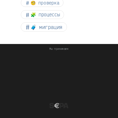
🧐 проверка
🧩 процессы
🧳 миграция
Мы принимаем