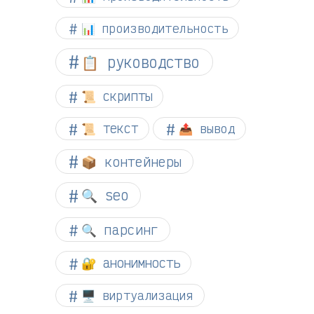
📊 производительность
📋 руководство
📜 скрипты
📜 текст
📤 вывод
📦 контейнеры
🔍 seo
🔍 парсинг
🔐 анонимность
🖥️ виртуализация