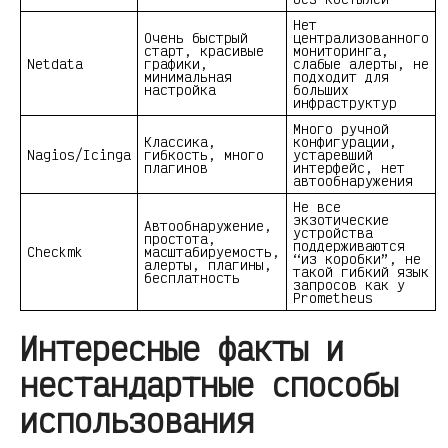
Нет
Очень быстрый
централизованного
старт, красивые
мониторинга,
Netdata
графики,
слабые алерты, не
минимальная
подходит для
настройка
больших
инфраструктур
Много ручной
Классика,
конфигурации,
Nagios/Icinga
гибкость, много
устаревший
плагинов
интерфейс, нет
автообнаружения
Не все
экзотические
Автообнаружение,
устройства
простота,
поддерживаются
Checkmk
масштабируемость,
“из коробки”, не
алерты, плагины,
такой гибкий язык
бесплатность
запросов как у
Prometheus
Интересные факты и
нестандартные способы
использования