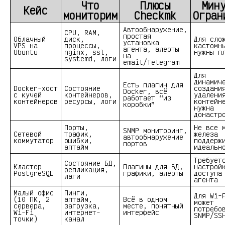
Что
Плюсы
Мин
Кейс
мониторим
Checkmk
Огран
Автообнаружение,
CPU, RAM,
простая
Облачный
диск,
Для сло
установка
VPS на
процессы,
кастомн
агента, алерты
Ubuntu
nginx, ssl,
нужны п
на
systemd, логи
email/Telegram
Для
динамич
Есть плагин для
Docker-хост
Состояние
создани
Docker, всё
с кучей
контейнеров,
удалени
работает “из
контейнеров
ресурсы, логи
контейн
коробки”
нужна
донастр
Порты,
Не все 
SNMP мониторинг,
Сетевой
трафик,
железа
автообнаружение
коммутатор
ошибки,
поддерж
портов
аптайм
идеальн
Требует
Состояние БД,
Кластер
Плагины для БД,
настрой
репликация,
PostgreSQL
графики, алерты
доступа
лаги
агента
Малый офис
Пинги,
Для Wi-
(10 ПК, 2
аптайм,
Всё в одном
может
сервера,
загрузка,
месте, понятный
потребо
Wi-Fi
интернет-
интерфейс
SNMP/SS
точки)
канал