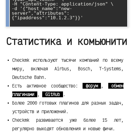
-H "Content-Type: application/json" \

-d '{"host_name":"new-
server","attributes":
{"ipaddress":"10.1.2.3"}}'

Статистика и комьюнити
Checkmk используют тысячи компаний по всему
миру, включая Airbus, Bosch, T-Systems,
Deutsche Bahn.
Есть активное сообщество:
форум
,
обмен
плагинами
,
GitHub
.
Более 2000 готовых плагинов для разных задач,
устройств и приложений.
Checkmk развивается уже более 15 лет,
регулярно выходят обновления и новые фичи.