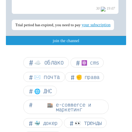
☁︎ облако
⚛ cms
✉️ почта
✊ права
🌐 ДНС
🏬 e-commerce и
маркетинг
👀 тренды
🐳 докер