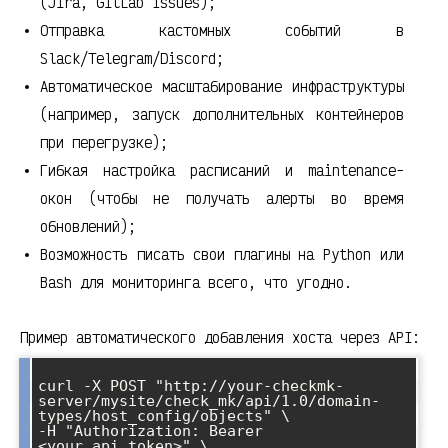
(Jira, GitLab Issues);
Отправка кастомных событий в
Slack/Telegram/Discord;
Автоматическое масштабирование инфраструктуры
(например, запуск дополнительных контейнеров
при перегрузке);
Гибкая настройка расписаний и maintenance-
окон (чтобы не получать алерты во время
обновлений);
Возможность писать свои плагины на Python или
Bash для мониторинга всего, что угодно.
Пример автоматического добавления хоста через API:
curl -X POST "http://your-checkmk-
server/mysite/check_mk/api/1.0/domain-
types/host_config/objects" \

-H "Authorization: Bearer 
<your_api_token>" \
