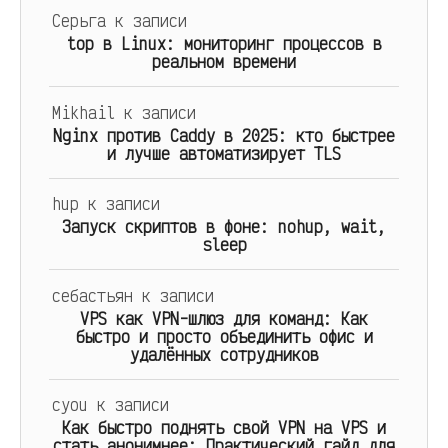
Серьга
к записи
top в Linux: мониторинг процессов в
реальном времени
Mikhail
к записи
Nginx против Caddy в 2025: кто быстрее
и лучше автоматизирует TLS
hup
к записи
Запуск скриптов в фоне: nohup, wait,
sleep
себастьян
к записи
VPS как VPN-шлюз для команд: Как
быстро и просто объединить офис и
удалённых сотрудников
cyou
к записи
Как быстро поднять свой VPN на VPS и
стать анонимнее: Практический гайд для