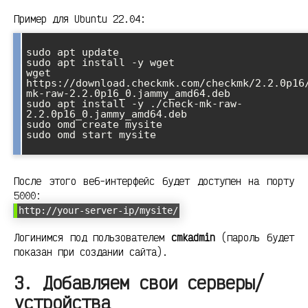
Пример для Ubuntu 22.04:
sudo apt update

sudo apt install -y wget

wget 
https://download.checkmk.com/checkmk/2.2.0p16
mk-raw-2.2.0p16_0.jammy_amd64.deb

sudo apt install -y ./check-mk-raw-
2.2.0p16_0.jammy_amd64.deb

sudo omd create mysite

sudo omd start mysite

После этого веб-интерфейс будет доступен на порту
5000:
http://your-server-ip/mysite/
Логинимся под пользователем
cmkadmin
(пароль будет
показан при создании сайта).
3. Добавляем свои серверы/
устройства