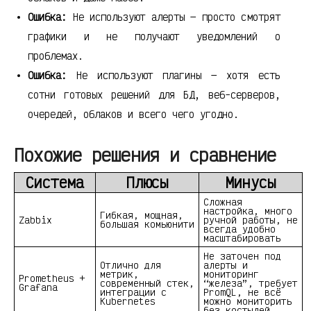
Ошибка:
Не используют алерты — просто смотрят
графики и не получают уведомлений о
проблемах.
Ошибка:
Не используют плагины — хотя есть
сотни готовых решений для БД, веб-серверов,
очередей, облаков и всего чего угодно.
Похожие решения и сравнение
Система
Плюсы
Минусы
Сложная
настройка, много
Гибкая, мощная,
Zabbix
ручной работы, не
большая комьюнити
всегда удобно
масштабировать
Не заточен под
Отлично для
алерты и
метрик,
мониторинг
Prometheus +
современный стек,
“железа”, требует
Grafana
интеграции с
PromQL, не всё
Kubernetes
можно мониторить
без костылей