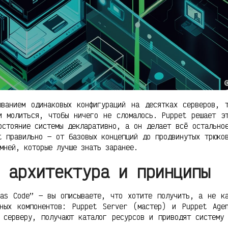
ванием одинаковых конфигураций на десятках серверов, 
и молиться, чтобы ничего не сломалось. Puppet решает э
остояние системы декларативно, а он делает всё остально
t правильно — от базовых концепций до продвинутых трюко
мней, которые лучше знать заранее.
 архитектура и принципы
 as Code” — вы описываете, что хотите получить, а не к
ных компонентов: Puppet Server (мастер) и Puppet Age
 серверу, получают каталог ресурсов и приводят систему