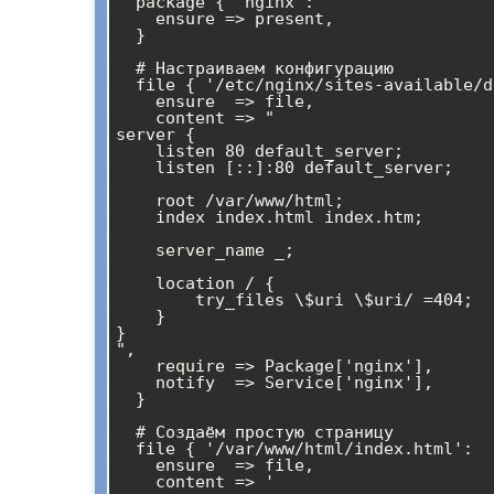
  package { 'nginx':

    ensure => present,

  }

  # Настраиваем конфигурацию

  file { '/etc/nginx/sites-available/default':

    ensure  => file,

    content => "

server {

    listen 80 default_server;

    listen [::]:80 default_server;

    root /var/www/html;

    index index.html index.htm;

    server_name _;

    location / {

        try_files \$uri \$uri/ =404;

    }

}

",

    require => Package['nginx'],

    notify  => Service['nginx'],

  }

  # Создаём простую страницу

  file { '/var/www/html/index.html':

    ensure  => file,

    content => '