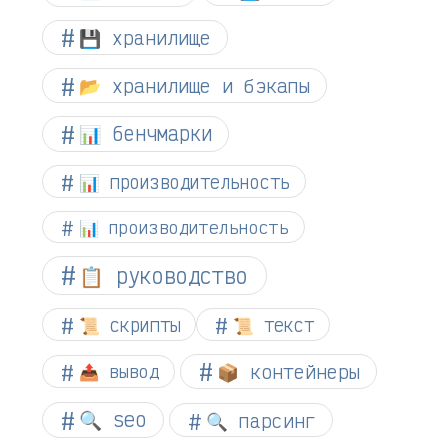
💾 хранилище
📂 хранилище и бэкапы
📊 бенчмарки
📊 производительность
📊 производительность
📋 руководство
📜 скрипты
📜 текст
📦 контейнеры
📤 вывод
🔍 seo
🔍 парсинг