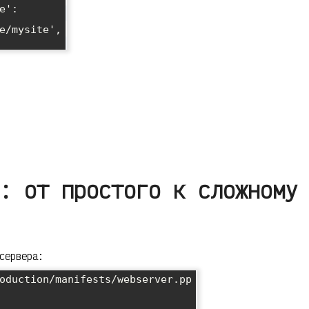
':

: от простого к сложному
сервера:
oduction/manifests/webserver.pp
