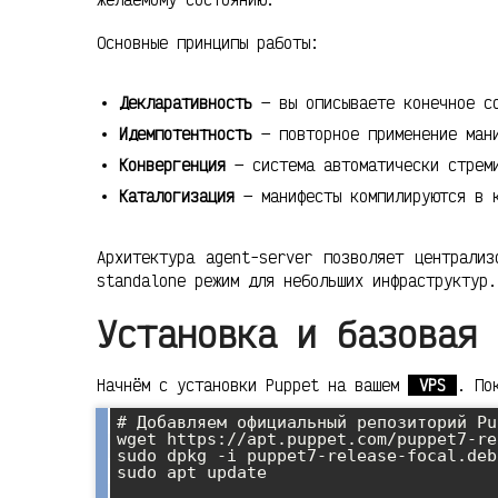
Основные принципы работы:
Декларативность
— вы описываете конечное со
Идемпотентность
— повторное применение мани
Конвергенция
— система автоматически стреми
Каталогизация
— манифесты компилируются в 
Архитектура agent-server позволяет централиз
standalone режим для небольших инфраструктур.
Установка и базовая 
Начнём с установки Puppet на вашем
VPS
. По
# Добавляем официальный репозиторий Pup
wget https://apt.puppet.com/puppet7-re
sudo dpkg -i puppet7-release-focal.deb

sudo apt update
