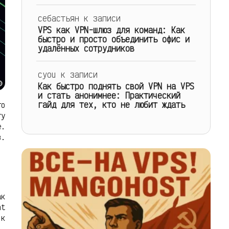
себастьян
к записи
VPS как VPN-шлюз для команд: Как
быстро и просто объединить офис и
удалённых сотрудников
cyou
к записи
Как быстро поднять свой VPN на VPS
и стать анонимнее: Практический
гайд для тех, кто не любит ждать
то
ту
е.
в.
ак
nt
 к