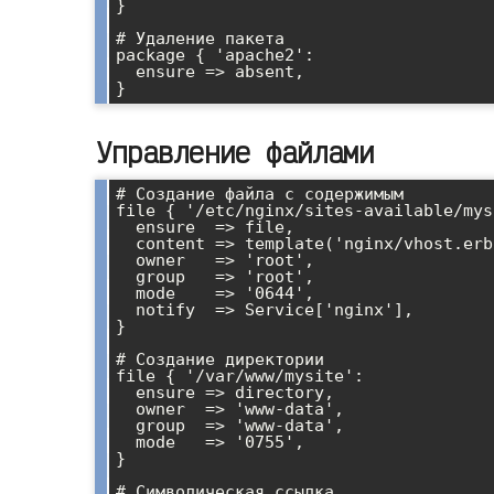
}

# Удаление пакета

package { 'apache2':

  ensure => absent,

Управление файлами
# Создание файла с содержимым

file { '/etc/nginx/sites-available/mys
  ensure  => file,

  content => template('nginx/vhost.erb'),

  owner   => 'root',

  group   => 'root',

  mode    => '0644',

  notify  => Service['nginx'],

}

# Создание директории

file { '/var/www/mysite':

  ensure => directory,

  owner  => 'www-data',

  group  => 'www-data',

  mode   => '0755',

}

# Символическая ссылка
