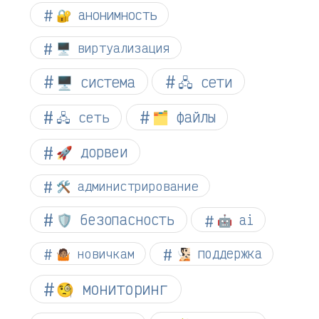
🔐 анонимность
🖥️ виртуализация
🖥️ система
🖧 сети
🗂️ файлы
🖧 сеть
🚀 дорвеи
🛠️ администрирование
🛡️ безопасность
🤖 ai
🤷🏽 новичкам
🧏🏻 поддержка
🧐 мониторинг