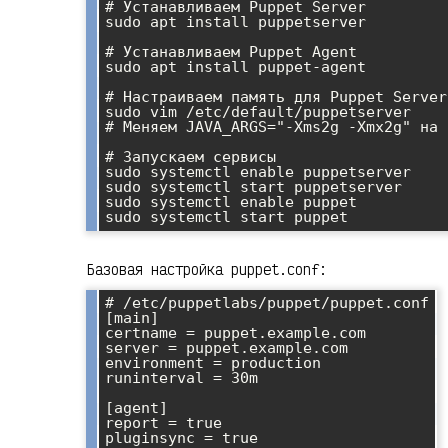
# Устанавливаем Puppet Server

sudo apt install puppetserver

# Устанавливаем Puppet Agent

sudo apt install puppet-agent

# Настраиваем память для Puppet Server
sudo vim /etc/default/puppetserver

# Меняем JAVA_ARGS="-Xms2g -Xmx2g" на 
# Запускаем сервисы

sudo systemctl enable puppetserver

sudo systemctl start puppetserver

sudo systemctl enable puppet

Базовая настройка puppet.conf:
# /etc/puppetlabs/puppet/puppet.conf

[main]

certname = puppet.example.com

server = puppet.example.com

environment = production

runinterval = 30m

[agent]

report = true
