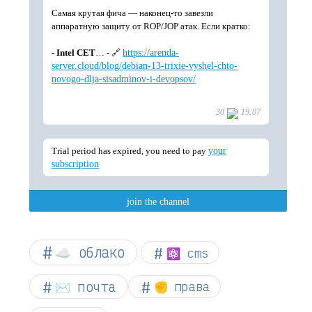
☁︎ облако
⚛ cms
✉️ почта
✊ права