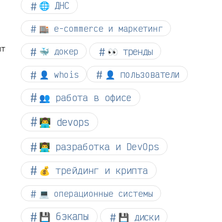
🌐 ДНС
🏬 e-commerce и маркетинг
ит
👀 тренды
🐳 докер
👤 whois
👤 пользователи
👥 работа в офисе
👨‍💻 devops
👨‍💻 разработка и DevOps
💰 трейдинг и крипта
💻 операционные системы
💾 бэкапы
💾 диски