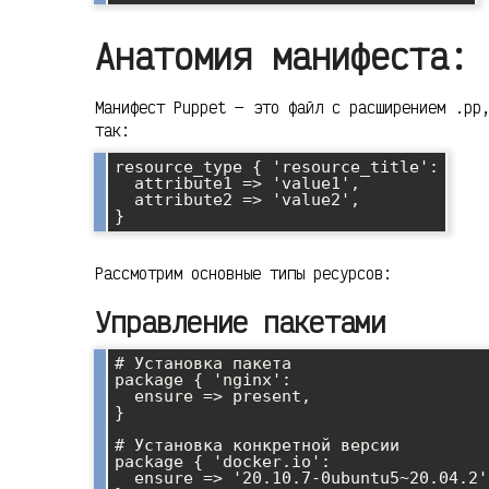
Анатомия манифеста: 
Манифест Puppet — это файл с расширением .pp
так:
resource_type { 'resource_title':

  attribute1 => 'value1',

  attribute2 => 'value2',

Рассмотрим основные типы ресурсов:
Управление пакетами
# Установка пакета

package { 'nginx':

  ensure => present,

}

# Установка конкретной версии

package { 'docker.io':

  ensure => '20.10.7-0ubuntu5~20.04.2',
