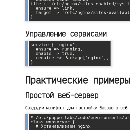
file { '/etc/nginx/sites-enabled/mysite
  ensure => link,

  target => '/etc/nginx/sites-available/mysite',

Управление сервисами
service { 'nginx':

  ensure => running,

  enable => true,

  require => Package['nginx'],

Практические примеры
Простой веб-сервер
Создадим манифест для настройки базового веб-
# /etc/puppetlabs/code/environments/pr
class webserver {

  # Устанавливаем nginx
