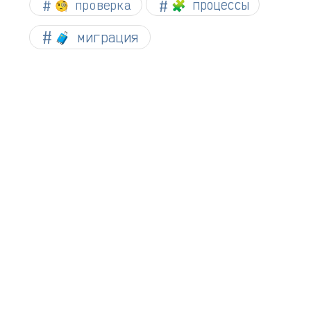
🧐 проверка
🧩 процессы
🧳 миграция