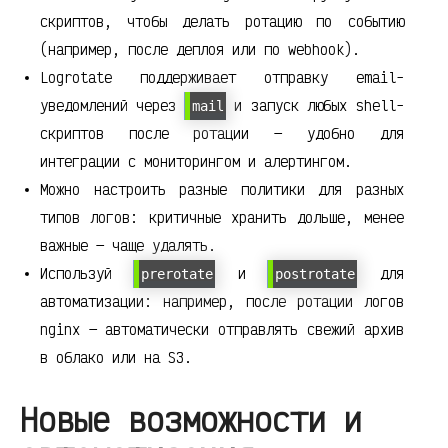
скриптов, чтобы делать ротацию по событию
(например, после деплоя или по webhook).
Logrotate поддерживает отправку email-
уведомлений через
и запуск любых shell-
mail
скриптов после ротации — удобно для
интеграции с мониторингом и алертингом.
Можно настроить разные политики для разных
типов логов: критичные хранить дольше, менее
важные — чаще удалять.
Используй
и
для
prerotate
postrotate
автоматизации: например, после ротации логов
nginx — автоматически отправлять свежий архив
в облако или на S3.
Новые возможности и