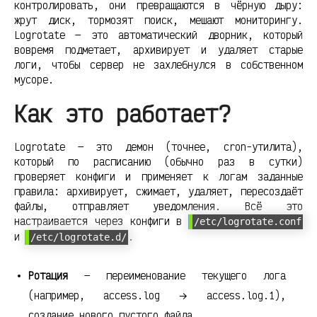
контролировать, они превращаются в чёрную дыру:
жрут диск, тормозят поиск, мешают мониторингу.
Logrotate — это автоматический дворник, который
вовремя подметает, архивирует и удаляет старые
логи, чтобы сервер не захлебнулся в собственном
мусоре.
Как это работает?
Logrotate — это демон (точнее, cron-утилита),
который по расписанию (обычно раз в сутки)
проверяет конфиги и применяет к логам заданные
правила: архивирует, сжимает, удаляет, пересоздаёт
файлы, отправляет уведомления. Всё это
настраивается через конфиги в
/etc/logrotate.conf
и
.
/etc/logrotate.d/
Ротация
— переименование текущего лога
(например, access.log → access.log.1),
создание нового пустого файла.