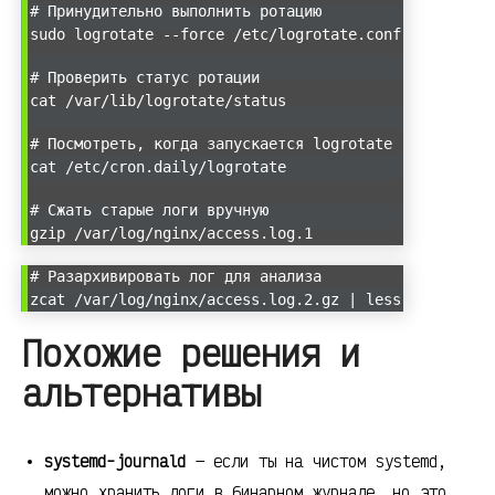
# Принудительно выполнить ротацию
sudo logrotate --force /etc/logrotate.conf
# Проверить статус ротации
cat /var/lib/logrotate/status
# Посмотреть, когда запускается logrotate
cat /etc/cron.daily/logrotate
# Сжать старые логи вручную
gzip /var/log/nginx/access.log.1
# Разархивировать лог для анализа
zcat /var/log/nginx/access.log.2.gz | less
Похожие решения и
альтернативы
systemd-journald
— если ты на чистом systemd,
можно хранить логи в бинарном журнале, но это