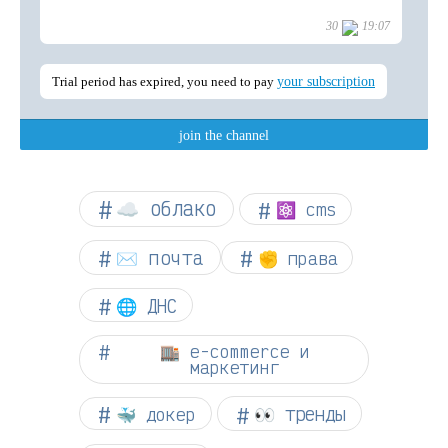
☁︎ облако
⚛ cms
✉️ почта
✊ права
🌐 ДНС
🏬 e-commerce и
маркетинг
👀 тренды
🐳 докер