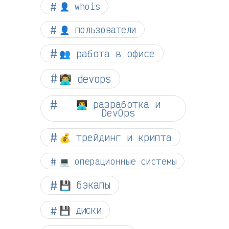
👤 whois
👤 пользователи
👥 работа в офисе
👨‍💻 devops
👨‍💻 разработка и
DevOps
💰 трейдинг и крипта
💻 операционные системы
💾 бэкапы
💾 диски