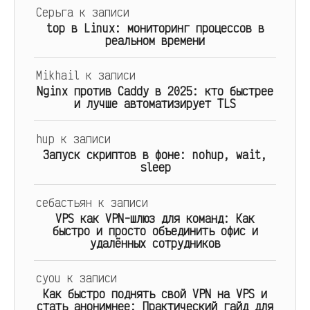
Серьга
к записи
top в Linux: мониторинг процессов в
реальном времени
Mikhail
к записи
Nginx против Caddy в 2025: кто быстрее
и лучше автоматизирует TLS
hup
к записи
Запуск скриптов в фоне: nohup, wait,
sleep
себастьян
к записи
VPS как VPN-шлюз для команд: Как
быстро и просто объединить офис и
удалённых сотрудников
cyou
к записи
Как быстро поднять свой VPN на VPS и
стать анонимнее: Практический гайд для