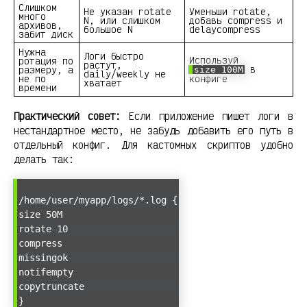
Слишком
Не указан rotate
Уменьши rotate,
много
N, или слишком
добавь compress и
архивов,
большое N
delaycompress
забит диск
Нужна
Логи быстро
Используй
ротация по
растут,
в
размеру, а
size 100M
daily/weekly не
не по
конфиге
хватает
времени
Практический совет:
Если приложение пишет логи в
нестандартное место, не забудь добавить его путь в
отдельный конфиг. Для кастомных скриптов удобно
делать так:
/home/user/myapp/logs/*.log {
size 50M
rotate 10
compress
missingok
notifempty
copytruncate
}