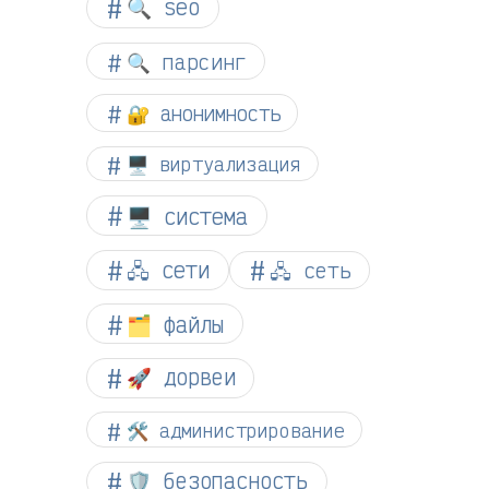
🔍 seo
🔍 парсинг
🔐 анонимность
🖥️ виртуализация
🖥️ система
🖧 сети
🖧 сеть
🗂️ файлы
🚀 дорвеи
🛠️ администрирование
🛡️ безопасность