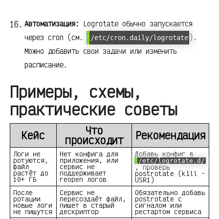
Автоматизация:
Logrotate обычно запускается
через cron (см.
).
/etc/cron.daily/logrotate
Можно добавить свои задачи или изменить
расписание.
Примеры, схемы,
практические советы
Что
Кейс
Рекомендация
происходит
Логи не
Нет конфига для
Добавь конфиг в
ротуются,
приложения, или
/etc/logrotate.d/
файл
сервис не
, проверь
растёт до
поддерживает
postrotate (kill -
10+ ГБ
reopen логов
USR1)
После
Сервис не
Обязательно добавь
ротации
пересоздаёт файл,
postrotate с
новые логи
пишет в старый
сигналом или
не пишутся
дескриптор
рестартом сервиса