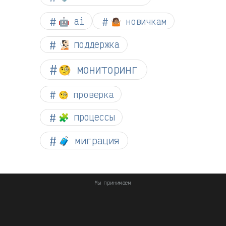
🤖 ai
🤷🏽 новичкам
🧏🏻 поддержка
🧐 мониторинг
🧐 проверка
🧩 процессы
🧳 миграция
Мы принимаем