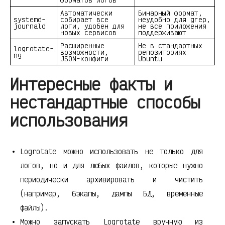
Автоматически
Бинарный формат,
systemd-
собирает все
неудобно для grep,
journald
логи, удобен для
не все приложения
новых сервисов
поддерживают
Расширенные
Не в стандартных
logrotate-
возможности,
репозиториях
ng
JSON-конфиги
Ubuntu
Интересные факты и
нестандартные способы
использования
Logrotate можно использовать не только для
логов, но и для любых файлов, которые нужно
периодически архивировать и чистить
(например, бэкапы, дампы БД, временные
файлы).
Можно запускать Logrotate вручную из