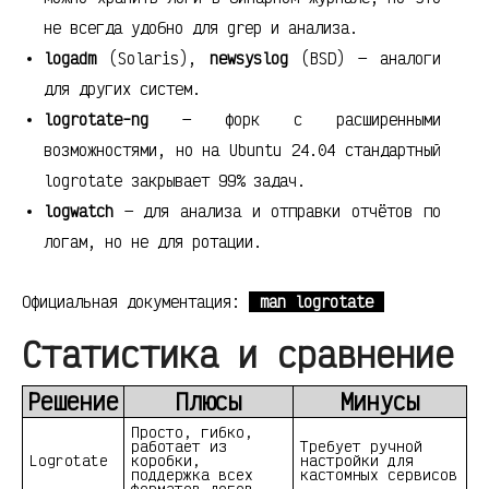
не всегда удобно для grep и анализа.
logadm
(Solaris),
newsyslog
(BSD) — аналоги
для других систем.
logrotate-ng
— форк с расширенными
возможностями, но на Ubuntu 24.04 стандартный
logrotate закрывает 99% задач.
logwatch
— для анализа и отправки отчётов по
логам, но не для ротации.
Официальная документация:
man logrotate
Статистика и сравнение
Решение
Плюсы
Минусы
Просто, гибко,
работает из
Требует ручной
Logrotate
коробки,
настройки для
поддержка всех
кастомных сервисов
форматов логов