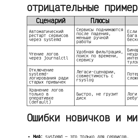
отрицательные пример
Сценарий
Плюсы
Сервисы поднимаются
Автоматический
Если
после падения,
рестарт сервисов
бага
меньше ручной
через systemd
беск
работы
Бина
Удобная фильтрация,
Чтение логов
неуд
поиск по времени,
через journalctl
инте
сервису
тулз
Отключение
Легаси-сценарии,
systemd-
Поте
совместимость с
логирования ради
слож
rsyslog
старых привычек
Хранение логов
только в
Быстро, не грузит
Логи
оперативке
диск
ребу
(default)
Ошибки новичков и ми
Миф:
systemd — это только для сервисов.