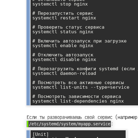
systemctl stop nginx

# Перезапустить сервис

systemctl restart nginx

# Проверить статус сервиса

systemctl status nginx

# Включить автозапуск при загрузке

systemctl enable nginx

# Отключить автозапуск

systemctl disable nginx

# Перезагрузить конфиги systemd (если 
systemctl daemon-reload

# Посмотреть все активные сервисы

systemctl list-units --type=service

# Посмотреть зависимости сервиса

Если ты разворачиваешь свой сервис (например
:
/etc/systemd/system/myapp.service
[Unit]
