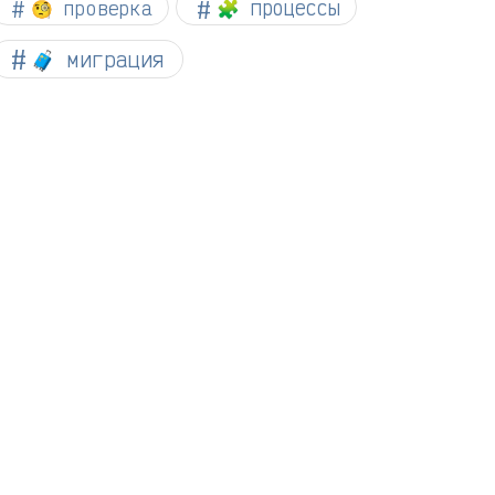
🧐 проверка
🧩 процессы
🧳 миграция