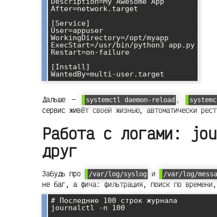
Description=My Awesome App

After=network.target

[Service]

User=appuser

WorkingDirectory=/opt/myapp

ExecStart=/usr/bin/python3 app.py

Restart=on-failure

[Install]

Дальше —
,
systemctl daemon-reload
systemc
сервис живёт своей жизнью, автоматически рест
Работа с логами: jou
друг
Забудь про
и
/var/log/syslog
/var/log/mess
не баг, а фича: фильтрация, поиск по времени,
# Последние 100 строк журнала

journalctl -n 100
