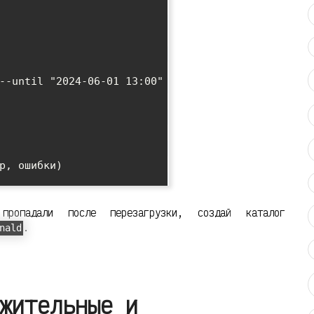
--until "2024-06-01 13:00"

р, ошибки)

ропадали после перезагрузки, создай каталог
.
nald
жительные и