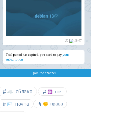
☁︎ облако
⚛ cms
✉️ почта
✊ права