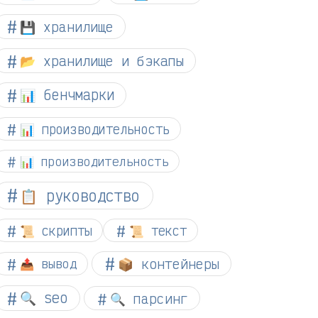
💾 хранилище
📂 хранилище и бэкапы
📊 бенчмарки
📊 производительность
📊 производительность
📋 руководство
📜 скрипты
📜 текст
📦 контейнеры
📤 вывод
🔍 seo
🔍 парсинг