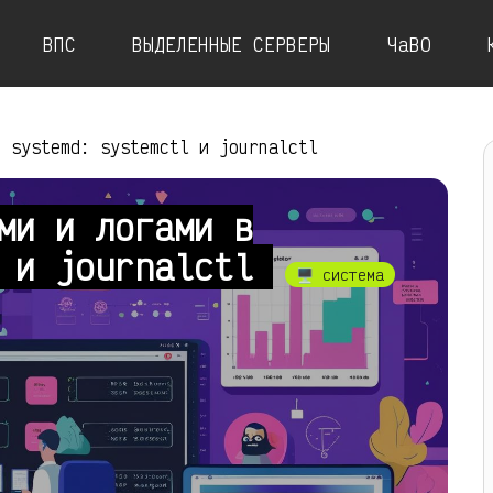
ВПС
ВЫДЕЛЕННЫЕ СЕРВЕРЫ
ЧаВО
в systemd: systemctl и journalctl
ми и логами в
l и journalctl
🖥️ система