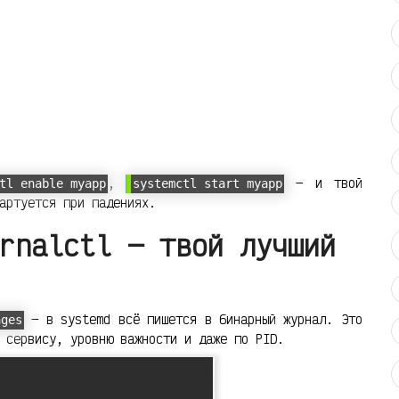
,
— и твой
tl enable myapp
systemctl start myapp
артуется при падениях.
rnalctl — твой лучший
— в systemd всё пишется в бинарный журнал. Это
ages
 сервису, уровню важности и даже по PID.