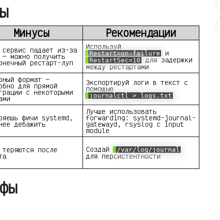
ы
Минусы
Рекомендации
Используй
 сервис падает из-за
и
Restart=on-failure
 — можно получить
для задержки
RestartSec=10
онечный рестарт-луп
между рестартами
рный формат —
Экспортируй логи в текст с
обно для прямой
помощью
грации с некоторыми
journalctl > logs.txt
ами
Лучше использовать
ряешь фичи systemd,
forwarding: systemd-journal-
нее дебажить
gatewayd, rsyslog с input
module
Создай
 теряются после
/var/log/journal
та
для персистентности
фы