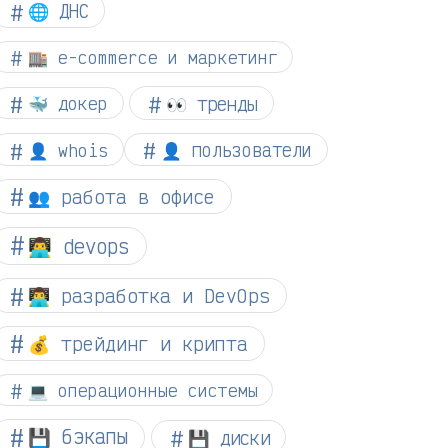
🌐 ДНС
🏬 e-commerce и маркетинг
👀 тренды
🐳 докер
👤 whois
👤 пользователи
👥 работа в офисе
👨‍💻 devops
👨‍💻 разработка и DevOps
💰 трейдинг и крипта
💻 операционные системы
💾 бэкапы
💾 диски