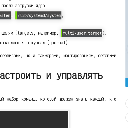
 после загрузки ядра.
,
,
ystem
/lib/systemd/system
и целям (targets, например,
).
multi-user.target
тправляются в журнал (journal).
сервисами, но и таймерами, монтированием, сетевыми
астроить и управлять
ый набор команд, который должен знать каждый, кто