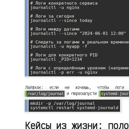
# Логи конкретного сервиса

journalctl -u nginx

# Логи за сегодня

journalctl --since today

# Логи между датами

journalctl --since "2024-06-01 12:00" 
# Следить за логами в реальном времени

journalctl -u myapp -f

# Логи для конкретного PID

journalctl _PID=1234

# Логи с определённым уровнем (наприме
Лайфхак: если не хочешь, чтобы логи п
и перезапусти
/var/log/journal
systemd-jour
mkdir -p /var/log/journal

Кейсы из жизни: поло