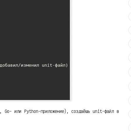
добавил/изменил unit-файл)

, Go- или Python-приложение), создаёшь unit-файл в