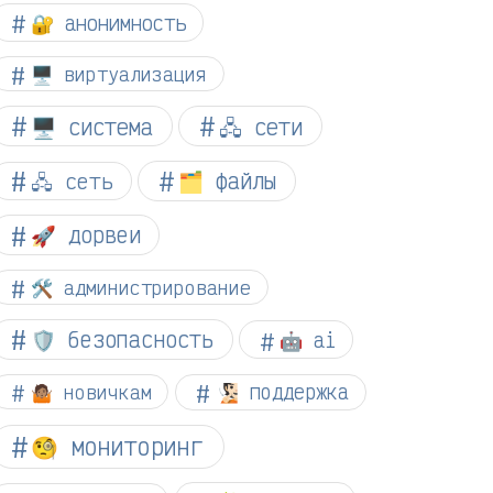
🔐 анонимность
🖥️ виртуализация
🖥️ система
🖧 сети
🗂️ файлы
🖧 сеть
🚀 дорвеи
🛠️ администрирование
🛡️ безопасность
🤖 ai
🤷🏽 новичкам
🧏🏻 поддержка
🧐 мониторинг