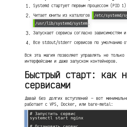
Systemd стартует первым процессом (PID 1)
Читает юниты из каталогов
/etc/systemd/s
.
/usr/lib/systemd/system
Запускает сервисы согласно зависимостям 
Все stdout/stderr сервисов по умолчанию о
Вся эта магия позволяет управлять не только 
интерфейсами и даже запуском контейнеров.
Быстрый старт: как н
сервисами
Давай без долгих вступлений — вот минимальн
работает с VPS, Docker, или bare-metal:
# Запустить сервис

systemctl start nginx

# Остановить сервис
