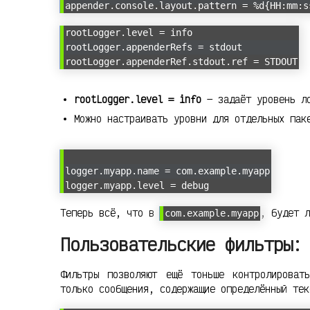
appender.console.layout.pattern = %d{HH:mm:s
rootLogger.level = info
rootLogger.appenderRefs = stdout
rootLogger.appenderRef.stdout.ref = STDOUT
rootLogger.level = info
— задаёт уровень ло
Можно настраивать уровни для отдельных пак
logger.myapp.name = com.example.myapp
logger.myapp.level = debug
Теперь всё, что в
, будет л
com.example.myapp
Пользовательские фильтры:
Фильтры позволяют ещё тоньше контролироват
только сообщения, содержащие определённый тек