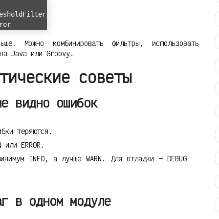
esholdFilter
ror
ше. Можно комбинировать фильтры, использовать
на Java или Groovy.
тические советы
не видно ошибок
ибки теряются.
N или ERROR.
инимум INFO, а лучше WARN. Для отладки — DEBUG
аг в одном модуле