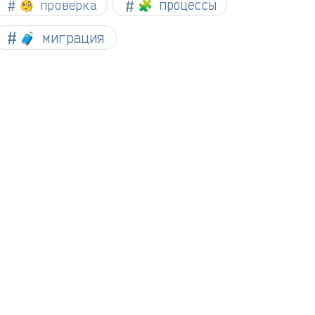
🧐 проверка
🧩 процессы
🧳 миграция