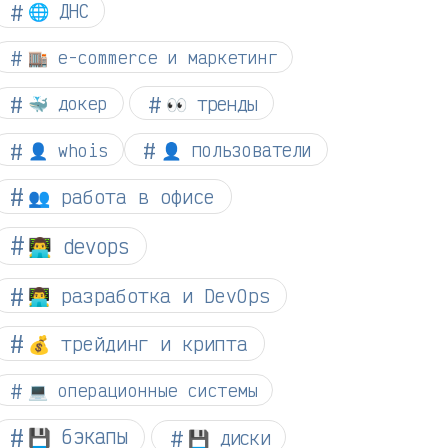
🌐 ДНС
🏬 e-commerce и маркетинг
👀 тренды
🐳 докер
👤 whois
👤 пользователи
👥 работа в офисе
👨‍💻 devops
👨‍💻 разработка и DevOps
💰 трейдинг и крипта
💻 операционные системы
💾 бэкапы
💾 диски