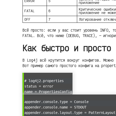
ERROR
5
приложение
Критические ошибки
FATAL
6
приложение не може
OFF
7
Логирование отключ
Всё просто: если у вас стоит уровень INFO, т
FATAL. Всё, что ниже (DEBUG, TRACE), — игнори
Как быстро и просто 
В Log4j всё крутится вокруг конфигов. Можно 
Вот пример самого простого конфига на propert
# log4j2.properties
status = error
name = PropertiesConfig
appender.console.type = Console
appender.console.name = STDOUT
appender.console.layout.type = PatternLayout