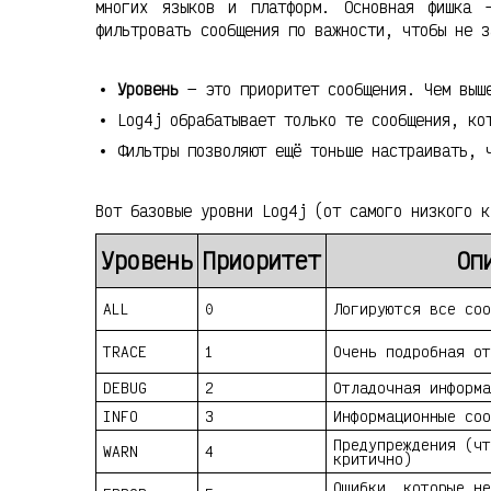
многих языков и платформ. Основная фишка 
фильтровать сообщения по важности, чтобы не з
Уровень
— это приоритет сообщения. Чем выше
Log4j обрабатывает только те сообщения, ко
Фильтры позволяют ещё тоньше настраивать, 
Вот базовые уровни Log4j (от самого низкого к
Уровень
Приоритет
Оп
ALL
0
Логируются все соо
TRACE
1
Очень подробная от
DEBUG
2
Отладочная информа
INFO
3
Информационные соо
Предупреждения (чт
WARN
4
критично)
Ошибки, которые не