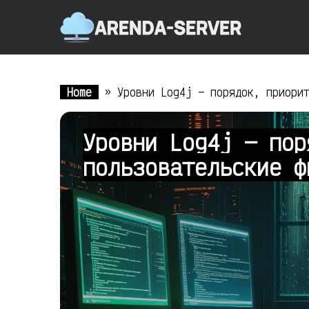
Home
»
Уровни Log4j — порядок, приори
Уровни Log4j — пор
пользовательские 