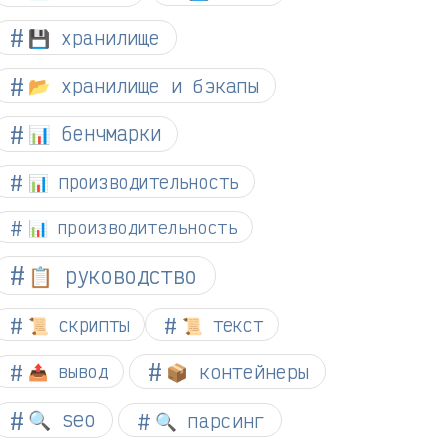
💾 хранилище
📂 хранилище и бэкапы
📊 бенчмарки
📊 производительность
📊 производительность
📋 руководство
📜 скрипты
📜 текст
📦 контейнеры
📤 вывод
🔍 seo
🔍 парсинг