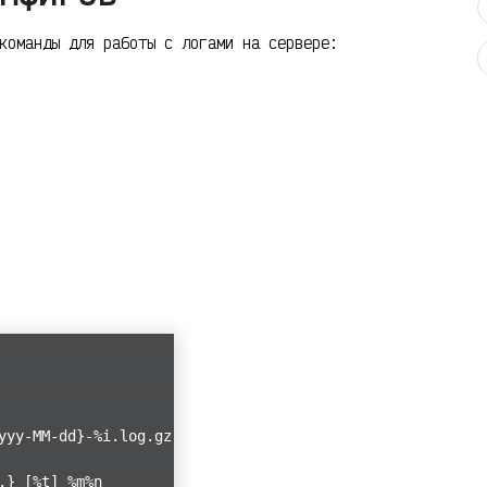
команды для работы с логами на сервере:
yyy-MM-dd}-%i.log.gz
.} [%t] %m%n