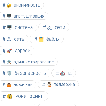
🔐 анонимность
🖥️ виртуализация
🖥️ система
🖧 сети
🗂️ файлы
🖧 сеть
🚀 дорвеи
🛠️ администрирование
🛡️ безопасность
🤖 ai
🤷🏽 новичкам
🧏🏻 поддержка
🧐 мониторинг