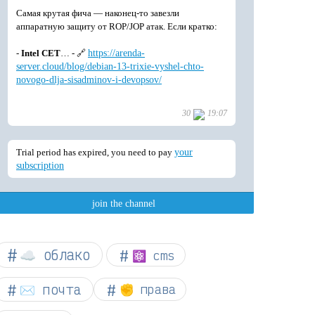
☁︎ облако
⚛ cms
✉️ почта
✊ права