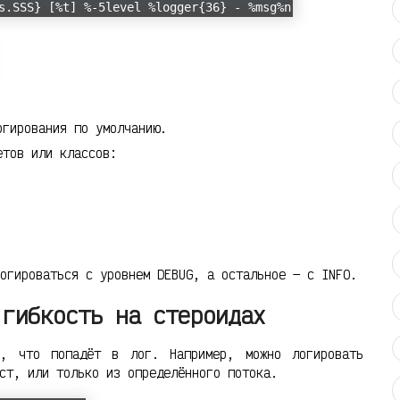
s.SSS} [%t] %-5level %logger{36} - %msg%n
гирования по умолчанию.
етов или классов:
огироваться с уровнем DEBUG, а остальное — с INFO.
 гибкость на стероидах
ь, что попадёт в лог. Например, можно логировать
ст, или только из определённого потока.