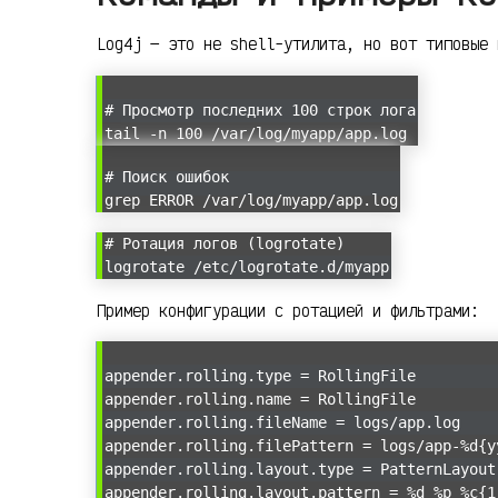
Log4j — это не shell-утилита, но вот типовые 
# Просмотр последних 100 строк лога
tail -n 100 /var/log/myapp/app.log
# Поиск ошибок
grep ERROR /var/log/myapp/app.log
# Ротация логов (logrotate)
logrotate /etc/logrotate.d/myapp
Пример конфигурации с ротацией и фильтрами:
appender.rolling.type = RollingFile
appender.rolling.name = RollingFile
appender.rolling.fileName = logs/app.log
appender.rolling.filePattern = logs/app-%d{y
appender.rolling.layout.type = PatternLayout
appender.rolling.layout.pattern = %d %p %c{1