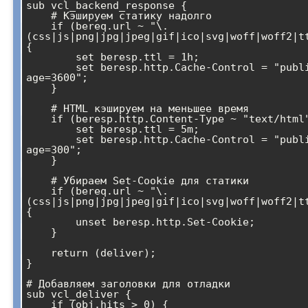
sub vcl_backend_response {

    # Кэшируем статику надолго

    if (bereq.url ~ "\.
(css|js|png|jpg|jpeg|gif|ico|svg|woff|woff2|tt
{

        set beresp.ttl = 1h;

        set beresp.http.Cache-Control = "public, max-
age=3600";

    }

    # HTML кэшируем на меньшее время

    if (beresp.http.Content-Type ~ "text/html") {

        set beresp.ttl = 5m;

        set beresp.http.Cache-Control = "public, max-
age=300";

    }

    # Убираем Set-Cookie для статики

    if (bereq.url ~ "\.
(css|js|png|jpg|jpeg|gif|ico|svg|woff|woff2|tt
{

        unset beresp.http.Set-Cookie;

    }

    return (deliver);

}

# Добавляем заголовки для отладки

sub vcl_deliver {

    if (obj.hits > 0) {
