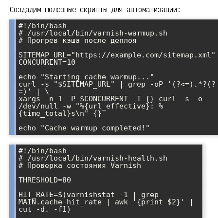
Создадим полезные скрипты для автоматизации:
#!/bin/bash

# /usr/local/bin/varnish-warmup.sh

# Прогрев кэша после деплоя

SITEMAP_URL="https://example.com/sitemap.xml"

CONCURRENT=10

echo "Starting cache warmup..."

curl -s "$SITEMAP_URL" | grep -oP '(?<=
).*?(?
=
)' | \

xargs -n 1 -P $CONCURRENT -I {} curl -s -o 
/dev/null -w "%{url_effective}: %
{time_total}s\n" {}

#!/bin/bash

# /usr/local/bin/varnish-health.sh

# Проверка состояния Varnish

THRESHOLD=80

HIT_RATE=$(varnishstat -1 | grep 
MAIN.cache_hit_rate | awk '{print $2}' | 
cut -d. -f1)
