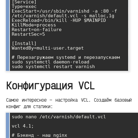
[Service]

Type=exec

ExecStart=/usr/sbin/varnishd -a :80 -f 
/etc/varnish/default.vcl -s malloc,1g

ExecReload=/bin/kill -HUP $MAINPID

KillMode=process

Restart=on-failure

RestartSec=5

[Install]

WantedBy=multi-user.target

# Перезагружаем systemd и перезапускаем

sudo systemctl daemon-reload

Конфигурация VCL
Самое интересное — настройка VCL. Создаём базовый
конфиг для статики:
sudo nano /etc/varnish/default.vcl

vcl 4.1;

# Бэкенд - наш nginx
