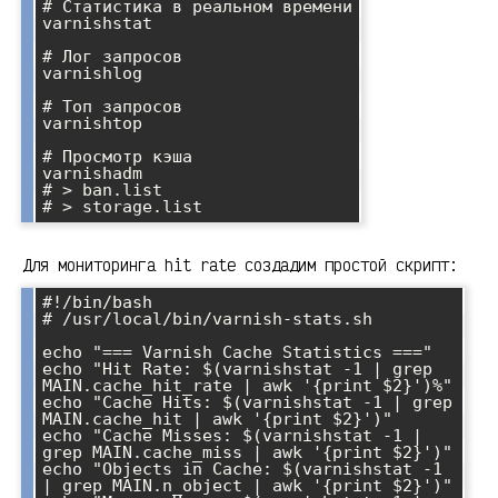
# Статистика в реальном времени

varnishstat

# Лог запросов

varnishlog

# Топ запросов

varnishtop

# Просмотр кэша

varnishadm

# > ban.list

Для мониторинга hit rate создадим простой скрипт:
#!/bin/bash

# /usr/local/bin/varnish-stats.sh

echo "=== Varnish Cache Statistics ==="

echo "Hit Rate: $(varnishstat -1 | grep 
MAIN.cache_hit_rate | awk '{print $2}')%"

echo "Cache Hits: $(varnishstat -1 | grep 
MAIN.cache_hit | awk '{print $2}')"

echo "Cache Misses: $(varnishstat -1 | 
grep MAIN.cache_miss | awk '{print $2}')"

echo "Objects in Cache: $(varnishstat -1 
| grep MAIN.n_object | awk '{print $2}')"
