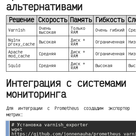
альтернативами
Решение
Скорость
Память
Гибкость
Сл
Очень
Только
Varnish
Очень гибкий
Сре
высокая
RAM
Nginx
Диск +
Высокая
Ограниченная
Низ
proxy_cache
RAM
Apache
Диск +
Средняя
Ограниченная
Низ
mod_cache
RAM
Диск +
Squid
Средняя
Высокая
Выс
RAM
Интеграция с системами
мониторинга
Для интеграции с Prometheus создадим экспортер
метрик:
# Установка varnish_exporter

wget 
https://github.com/jonnenauha/prometheus_varn