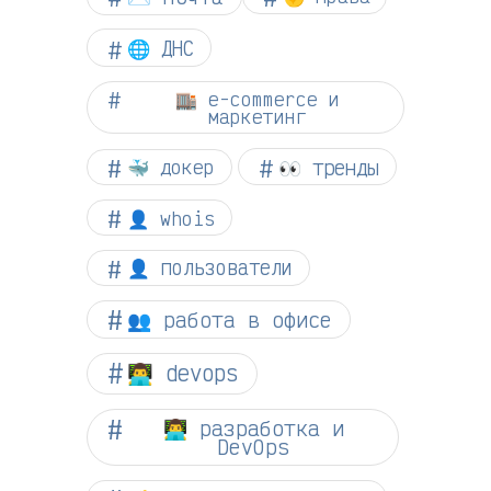
🌐 ДНС
🏬 e-commerce и
маркетинг
👀 тренды
🐳 докер
👤 whois
👤 пользователи
👥 работа в офисе
👨‍💻 devops
👨‍💻 разработка и
DevOps