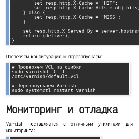
        set resp.http.X-Cache = "HIT";

        set resp.http.X-Cache-Hits = obj.hits;

    } else {

        set resp.http.X-Cache = "MISS";

    }

    set resp.http.X-Served-By = server.hostname;

    return (deliver);

Проверяем конфигурацию и перезапускаем:
# Проверяем VCL на ошибки

sudo varnishd -C -f 
/etc/varnish/default.vcl

# Перезапускаем Varnish

Мониторинг и отладка
Varnish поставляется с отличными утилитами для
мониторинга: