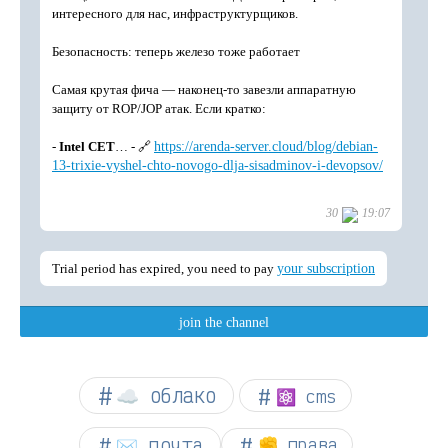
☁︎ облако
⚛ cms
✉️ почта
✊ права