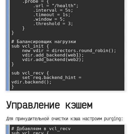
    .probe = {

        .url = "/health";

        .interval = 5s;

        .timeout = 1s;

        .window = 5;

        .threshold = 3;

    }

}

# Балансировщик нагрузки

sub vcl_init {

    new vdir = directors.round_robin();

    vdir.add_backend(web1);

    vdir.add_backend(web2);

}

sub vcl_recv {

    set req.backend_hint = 
vdir.backend();

Управление кэшем
Для принудительной очистки кэша настроим purging:
# Добавляем в vcl_recv

sub vcl_recv {
