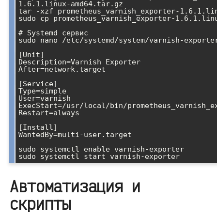
1.6.1.linux-amd64.tar.gz

tar -xzf prometheus_varnish_exporter-1.6.1.lin
sudo cp prometheus_varnish_exporter-1.6.1.linu
# Systemd сервис

sudo nano /etc/systemd/system/varnish-exporter
[Unit]

Description=Varnish Exporter

After=network.target

[Service]

Type=simple

User=varnish

ExecStart=/usr/local/bin/prometheus_varnish_ex
Restart=always

[Install]

WantedBy=multi-user.target

sudo systemctl enable varnish-exporter

Автоматизация и
скрипты