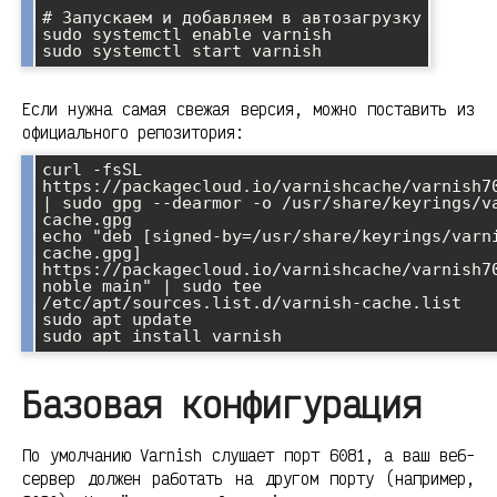
# Запускаем и добавляем в автозагрузку

sudo systemctl enable varnish

Если нужна самая свежая версия, можно поставить из
официального репозитория:
curl -fsSL 
https://packagecloud.io/varnishcache/varnish70
| sudo gpg --dearmor -o /usr/share/keyrings/v
cache.gpg

echo "deb [signed-by=/usr/share/keyrings/varn
cache.gpg] 
https://packagecloud.io/varnishcache/varnish70
noble main" | sudo tee 
/etc/apt/sources.list.d/varnish-cache.list

sudo apt update

Базовая конфигурация
По умолчанию Varnish слушает порт 6081, а ваш веб-
сервер должен работать на другом порту (например,