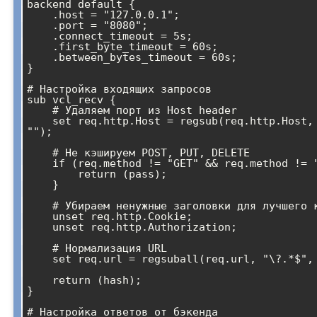
backend default {

    .host = "127.0.0.1";

    .port = "8080";

    .connect_timeout = 5s;

    .first_byte_timeout = 60s;

    .between_bytes_timeout = 60s;

}

# Настройка входящих запросов

sub vcl_recv {

    # Удаляем порт из Host header

    set req.http.Host = regsub(req.http.Host, ":[0-9]+", 
"");

    # Не кэшируем POST, PUT, DELETE

    if (req.method != "GET" && req.method != "HEAD") {

        return (pass);

    }

    # Убираем ненужные заголовки для лучшего кэширования

    unset req.http.Cookie;

    unset req.http.Authorization;

    # Нормализация URL

    set req.url = regsuball(req.url, "\?.*$", "");

    return (hash);

}

# Настройка ответов от бэкенда
