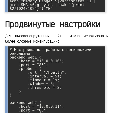
echo "Memory Usage: $(varnishstat -1 | 
grep SMA.s0.g_bytes | awk '{print 
Продвинутые настройки
Для высоконагруженных сайтов можно использовать
более сложные конфигурации:
# Настройка для работы с несколькими 
бэкендами

backend web1 {

    .host = "10.0.0.10";

    .port = "80";

    .probe = {

        .url = "/health";

        .interval = 5s;

        .timeout = 1s;

        .window = 5;

        .threshold = 3;

    }

}

backend web2 {

    .host = "10.0.0.11";

    .port = "80";
