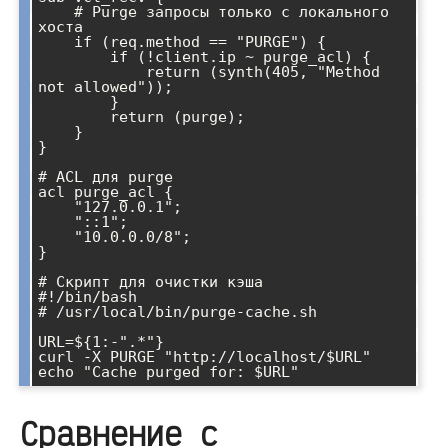
    # Purge запросы только с локального 
хоста

    if (req.method == "PURGE") {

        if (!client.ip ~ purge_acl) {

            return (synth(405, "Method 
not allowed"));

        }

        return (purge);

    }

}

# ACL для purge

acl purge_acl {

    "127.0.0.1";

    "::1";

    "10.0.0.0/8";

}

# Скрипт для очистки кэша

#!/bin/bash

# /usr/local/bin/purge-cache.sh

URL=${1:-".*"}

curl -X PURGE "http://localhost/$URL"

Сравнение с