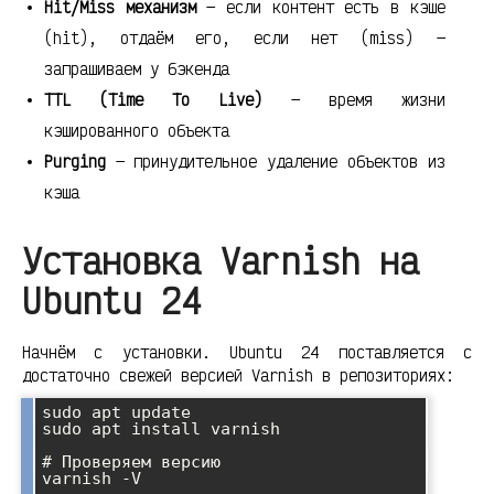
Hit/Miss механизм
— если контент есть в кэше
(hit), отдаём его, если нет (miss) —
запрашиваем у бэкенда
TTL (Time To Live)
— время жизни
кэшированного объекта
Purging
— принудительное удаление объектов из
кэша
Установка Varnish на
Ubuntu 24
Начнём с установки. Ubuntu 24 поставляется с
достаточно свежей версией Varnish в репозиториях:
sudo apt update

sudo apt install varnish

# Проверяем версию

varnish -V
