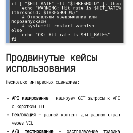
if [ "$HIT_RATE" -lt "$THRESHOLD" ]; then

    echo "WARNING: Hit rate is $HIT_RATE% 
(threshold: $THRESHOLD%)"

    # Отправляем уведомление или 
перезапускаем

    # systemctl restart varnish

else

    echo "OK: Hit rate is $HIT_RATE%"

Продвинутые кейсы
использования
Несколько интересных сценариев:
API кэширование
— кэшируем GET запросы к API
с коротким TTL
Геолокация
— разный контент для разных стран
через VCL
A/B тестирование
— распределение трафика