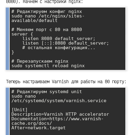
8080). Начнём с настройки nginx:
# Редактируем конфиг nginx

sudo nano /etc/nginx/sites-
available/default

# Меняем порт с 80 на 8080

server {

    listen 8080 default_server;

    listen [::]:8080 default_server;

    # остальная конфигурация...

}

# Перезапускаем nginx

Теперь настраиваем Varnish для работы на 80 порту:
# Редактируем systemd unit

sudo nano 
/etc/systemd/system/varnish.service

[Unit]

Description=Varnish HTTP accelerator

Documentation=https://www.varnish-
cache.org/docs/

After=network.target
