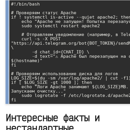
#!/bin/bash

# Проверяем статус Apache

if ! systemctl is-active --quiet apache2; then
    echo "Apache не запущен! Попытка перезапуска..."

    sudo systemctl restart apache2

    # Отправляем уведомление (например, в Telegram)

    curl -s -X POST 
"https://api.telegram.org/bot{BOT_TOKEN}/sendM
\

        -d chat_id={CHAT_ID} \

        -d text="⚠️ Apache был перезапущен на сервере 
$(hostname)"

fi

# Проверяем использование диска для логов

LOG_SIZE=$(du -sm /var/log/apache2/ | cut -f1)
if [ $LOG_SIZE -gt 1000 ]; then

    echo "Логи Apache занимают ${LOG_SIZE}MB. 
Запускаем очистку..."

    sudo logrotate -f /etc/logrotate.d/apache2

Интересные факты и
нестандартные