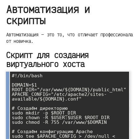
Автоматизация и
скрипты
Автоматизация — это то, что отличает профессионала
от новичка.
Скрипт для создания
виртуального хоста
#!/bin/bash

DOMAIN=$1

ROOT_DIR="/var/www/${DOMAIN}/public_html"

APACHE_CONFIG="/etc/apache2/sites-
available/${DOMAIN}.conf"

# Создаём директорию

sudo mkdir -p $ROOT_DIR

sudo chown -R $USER:$USER $ROOT_DIR

sudo chmod -R 755 /var/www/$DOMAIN

# Создаём конфигурацию Apache

sudo tee $APACHE_CONFIG > /dev/null <