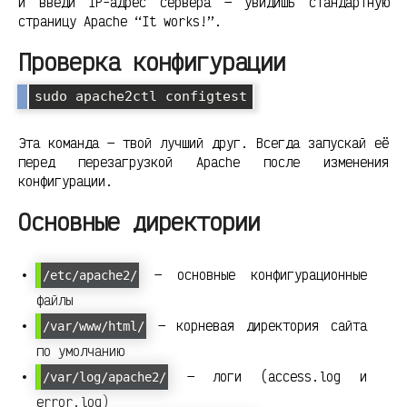
и введи IP-адрес сервера — увидишь стандартную
страницу Apache “It works!”.
Проверка конфигурации
sudo apache2ctl configtest
Эта команда — твой лучший друг. Всегда запускай её
перед перезагрузкой Apache после изменения
конфигурации.
Основные директории
— основные конфигурационные
/etc/apache2/
файлы
— корневая директория сайта
/var/www/html/
по умолчанию
— логи (access.log и
/var/log/apache2/
error.log)