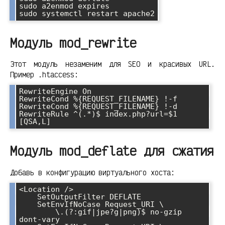
sudo a2enmod expires

sudo systemctl restart apache2
Модуль mod_rewrite
Этот модуль незаменим для SEO и красивых URL.
Пример .htaccess:
RewriteEngine On

RewriteCond %{REQUEST_FILENAME} !-f

RewriteCond %{REQUEST_FILENAME} !-d

RewriteRule ^(.*)$ index.php?url=$1 
[QSA,L]
Модуль mod_deflate для сжатия
Добавь в конфигурацию виртуального хоста:
<Location />

    SetOutputFilter DEFLATE

    SetEnvIfNoCase Request_URI \

        \.(?:gif|jpe?g|png)$ no-gzip 
dont-vary
