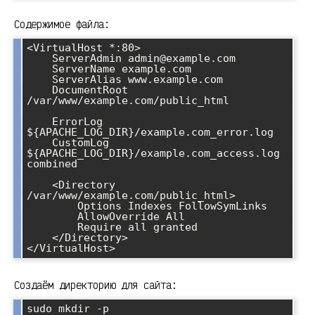
Содержимое файла:
<VirtualHost *:80>

    ServerAdmin admin@example.com

    ServerName example.com

    ServerAlias www.example.com

    DocumentRoot 
/var/www/example.com/public_html

    ErrorLog 
${APACHE_LOG_DIR}/example.com_error.log

    CustomLog 
${APACHE_LOG_DIR}/example.com_access.log 
combined

    <Directory 
/var/www/example.com/public_html>

        Options Indexes FollowSymLinks

        AllowOverride All

        Require all granted

    </Directory>

</VirtualHost>
Создаём директорию для сайта:
sudo mkdir -p 