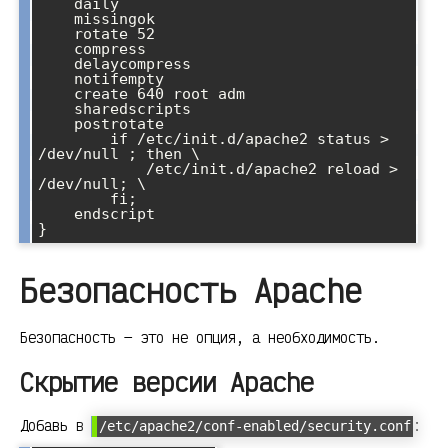
    daily

    missingok

    rotate 52

    compress

    delaycompress

    notifempty

    create 640 root adm

    sharedscripts

    postrotate

        if /etc/init.d/apache2 status > 
/dev/null ; then \

            /etc/init.d/apache2 reload > 
/dev/null; \

        fi;

    endscript

}
Безопасность Apache
Безопасность — это не опция, а необходимость.
Скрытие версии Apache
Добавь в
:
/etc/apache2/conf-enabled/security.conf