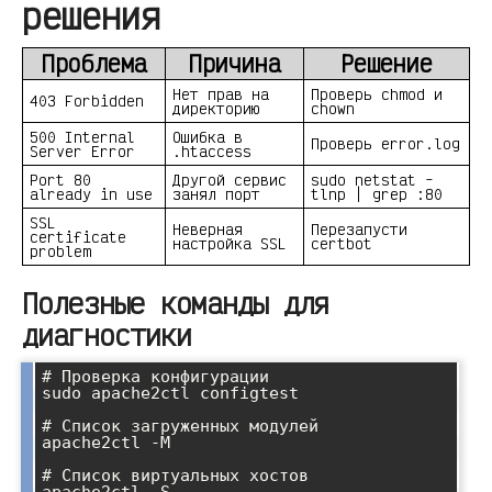
решения
Проблема
Причина
Решение
Нет прав на
Проверь chmod и
403 Forbidden
директорию
chown
500 Internal
Ошибка в
Проверь error.log
Server Error
.htaccess
Port 80
Другой сервис
sudo netstat -
already in use
занял порт
tlnp | grep :80
SSL
Неверная
Перезапусти
certificate
настройка SSL
certbot
problem
Полезные команды для
диагностики
# Проверка конфигурации

sudo apache2ctl configtest

# Список загруженных модулей

apache2ctl -M

# Список виртуальных хостов

apache2ctl -S
