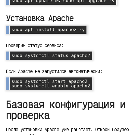
sudo apt update && sudo apt upgrade -y
Установка Apache
sudo apt install apache2 -y
Проверим статус сервиса:
sudo systemctl status apache2
Если Apache не запустился автоматически:
sudo systemctl start apache2

sudo systemctl enable apache2
Базовая конфигурация и
проверка
После установки Apache уже работает. Открой браузер