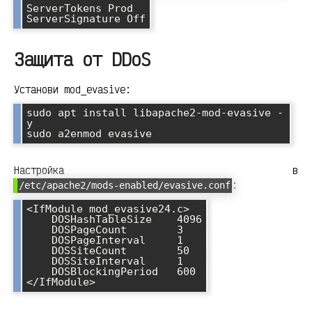
ServerTokens Prod

ServerSignature Off
Защита от DDoS
Установи mod_evasive:
sudo apt install libapache2-mod-evasive -
y

sudo a2enmod evasive
Настройка в
:
/etc/apache2/mods-enabled/evasive.conf
<IfModule mod_evasive24.c>

    DOSHashTableSize    4096

    DOSPageCount        3

    DOSPageInterval     1

    DOSSiteCount        50

    DOSSiteInterval     1

    DOSBlockingPeriod   600

</IfModule>