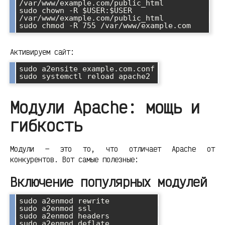
/var/www/example.com/public_html

sudo chown -R $USER:$USER 
/var/www/example.com/public_html

sudo chmod -R 755 /var/www/example.com
Активируем сайт:
sudo a2ensite example.com.conf

sudo systemctl reload apache2
Модули Apache: мощь и
гибкость
Модули — это то, что отличает Apache от
конкурентов. Вот самые полезные:
Включение популярных модулей
sudo a2enmod rewrite

sudo a2enmod ssl

sudo a2enmod headers

sudo a2enmod deflate
