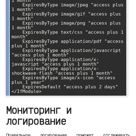
1 month"

    ExpiresByType image/jpeg "access plus 
1 month"

    ExpiresByType image/gif "access plus 
1 month"

    ExpiresByType image/png "access plus 
1 month"

    ExpiresByType text/css "access plus 1 
month"

    ExpiresByType application/pdf "access 
plus 1 month"

    ExpiresByType application/javascript 
"access plus 1 month"

    ExpiresByType application/x-
javascript "access plus 1 month"

    ExpiresByType application/x-
shockwave-flash "access plus 1 month"

    ExpiresByType image/x-icon "access 
plus 1 year"

    ExpiresDefault "access plus 2 days"

</IfModule>
Мониторинг и
логирование
Правильное логирование поможет отслеживать