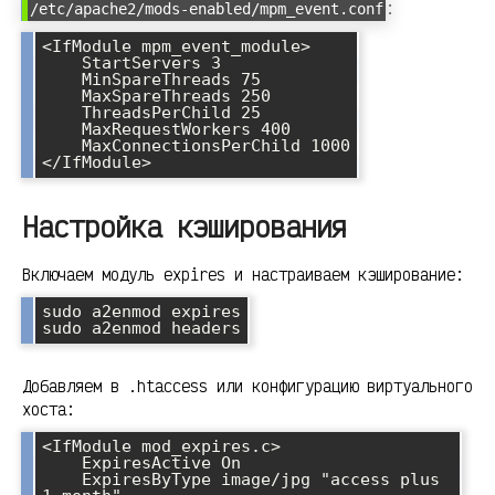
:
/etc/apache2/mods-enabled/mpm_event.conf
<IfModule mpm_event_module>

    StartServers 3

    MinSpareThreads 75

    MaxSpareThreads 250

    ThreadsPerChild 25

    MaxRequestWorkers 400

    MaxConnectionsPerChild 1000

</IfModule>
Настройка кэширования
Включаем модуль expires и настраиваем кэширование:
sudo a2enmod expires

sudo a2enmod headers
Добавляем в .htaccess или конфигурацию виртуального
хоста:
<IfModule mod_expires.c>

    ExpiresActive On

    ExpiresByType image/jpg "access plus 