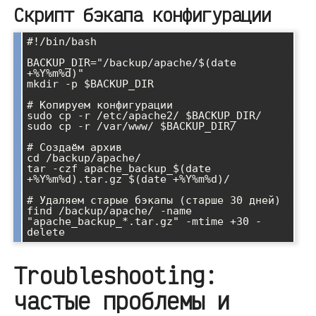
Скрипт бэкапа конфигурации
#!/bin/bash

BACKUP_DIR="/backup/apache/$(date 
+%Y%m%d)"

mkdir -p $BACKUP_DIR

# Копируем конфигурации

sudo cp -r /etc/apache2/ $BACKUP_DIR/

sudo cp -r /var/www/ $BACKUP_DIR/

# Создаём архив

cd /backup/apache/

tar -czf apache_backup_$(date 
+%Y%m%d).tar.gz $(date +%Y%m%d)/

# Удаляем старые бэкапы (старше 30 дней)

find /backup/apache/ -name 
"apache_backup_*.tar.gz" -mtime +30 -
Troubleshooting:
частые проблемы и