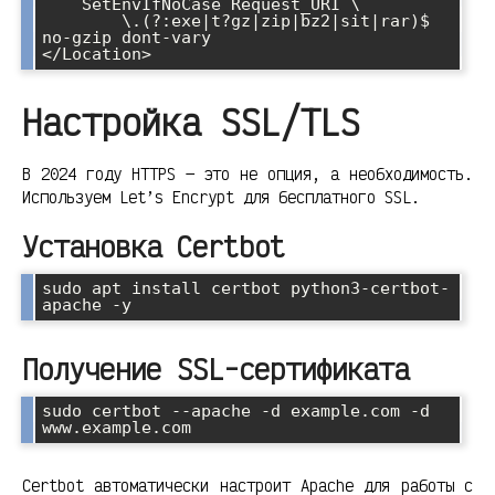
    SetEnvIfNoCase Request_URI \

        \.(?:exe|t?gz|zip|bz2|sit|rar)$ 
no-gzip dont-vary

</Location>
Настройка SSL/TLS
В 2024 году HTTPS — это не опция, а необходимость.
Используем Let’s Encrypt для бесплатного SSL.
Установка Certbot
sudo apt install certbot python3-certbot-
apache -y
Получение SSL-сертификата
sudo certbot --apache -d example.com -d 
www.example.com
Certbot автоматически настроит Apache для работы с