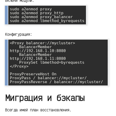
Включи модули:
sudo a2enmod proxy

sudo a2enmod proxy_http

sudo a2enmod proxy_balancer

sudo a2enmod lbmethod_byrequests
Конфигурация:
<Proxy balancer://mycluster>

    BalancerMember 
http://192.168.1.10:8080

    BalancerMember 
http://192.168.1.11:8080

    ProxySet lbmethod=byrequests

</Proxy>

ProxyPreserveHost On

ProxyPass / balancer://mycluster/

Миграция и бэкапы
Всегда имей план восстановления.