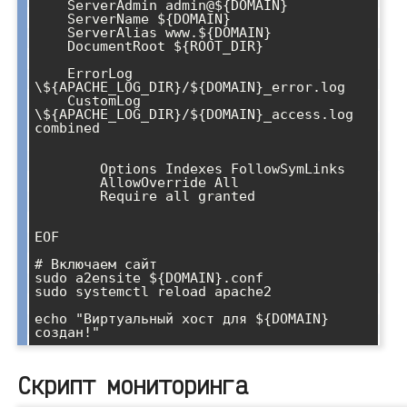
    ServerAdmin admin@${DOMAIN}

    ServerName ${DOMAIN}

    ServerAlias www.${DOMAIN}

    DocumentRoot ${ROOT_DIR}

    ErrorLog 
\${APACHE_LOG_DIR}/${DOMAIN}_error.log

    CustomLog 
\${APACHE_LOG_DIR}/${DOMAIN}_access.log 
combined

        Options Indexes FollowSymLinks

        AllowOverride All

        Require all granted

EOF

# Включаем сайт

sudo a2ensite ${DOMAIN}.conf

sudo systemctl reload apache2

echo "Виртуальный хост для ${DOMAIN} 
Скрипт мониторинга