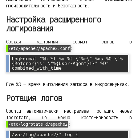
производительность и безопасность.
Настройка расширенного
логирования
Создай кастомный формат логов в
:
/etc/apache2/apache2.conf
LogFormat "%h %l %u %t \"%r\" %>s %O \"%
{Referer}i\" \"%{User-Agent}i\" %D" 
combined_with_time
Где %D — время выполнения запроса в микросекундах.
Ротация логов
Ubuntu автоматически настраивает ротацию через
logrotate, но можно кастомизировать в
:
/etc/logrotate.d/apache2
/var/log/apache2/*.log {
