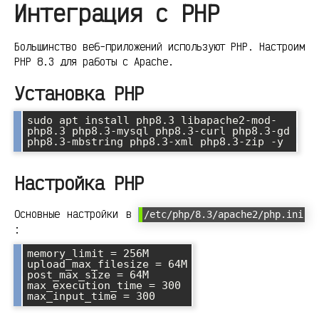
Интеграция с PHP
Большинство веб-приложений используют PHP. Настроим
PHP 8.3 для работы с Apache.
Установка PHP
sudo apt install php8.3 libapache2-mod-
php8.3 php8.3-mysql php8.3-curl php8.3-gd 
php8.3-mbstring php8.3-xml php8.3-zip -y
Настройка PHP
Основные настройки в
/etc/php/8.3/apache2/php.ini
:
memory_limit = 256M

upload_max_filesize = 64M

post_max_size = 64M

max_execution_time = 300

max_input_time = 300