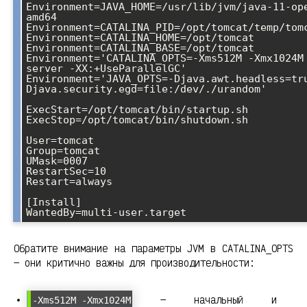
Environment=JAVA_HOME=/usr/lib/jvm/java-11-op
amd64

Environment=CATALINA_PID=/opt/tomcat/temp/tomc
Environment=CATALINA_HOME=/opt/tomcat

Environment=CATALINA_BASE=/opt/tomcat

Environment='CATALINA_OPTS=-Xms512M -Xmx1024M
server -XX:+UseParallelGC'

Environment='JAVA_OPTS=-Djava.awt.headless=tr
Djava.security.egd=file:/dev/./urandom'

ExecStart=/opt/tomcat/bin/startup.sh

ExecStop=/opt/tomcat/bin/shutdown.sh

User=tomcat

Group=tomcat

UMask=0007

RestartSec=10

Restart=always

[Install]

Обратите внимание на параметры JVM в CATALINA_OPTS
— они критично важны для производительности:
— начальный и
-Xms512M -Xmx1024M