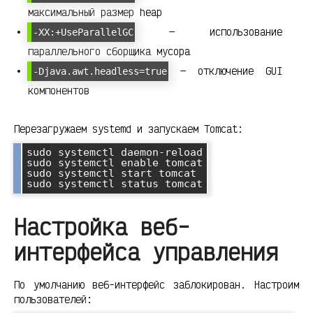
максимальный размер heap
— использование
-XX:+UseParallelGC
параллельного сборщика мусора
— отключение GUI
-Djava.awt.headless=true
компонентов
Перезагружаем systemd и запускаем Tomcat:
sudo systemctl daemon-reload

sudo systemctl enable tomcat

sudo systemctl start tomcat

Настройка веб-
интерфейса управления
По умолчанию веб-интерфейс заблокирован. Настроим
пользователей: