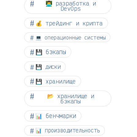
👨‍💻 разработка и
DevOps
💰 трейдинг и крипта
💻 операционные системы
💾 бэкапы
💾 диски
💾 хранилище
📂 хранилище и
бэкапы
📊 бенчмарки
📊 производительность