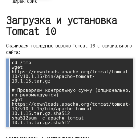
директорию
Загрузка и установка
Tomcat 10
Скачиваем последнюю версию Tomcat 10 с официального
сайта:
cd /tmp

wget 
https://downloads.apache.org/tomcat/tomcat-
10/v10.1.15/bin/apache-tomcat-
10.1.15.tar.gz

# Проверяем контрольную сумму (опционально, 
но рекомендуется)

wget 
https://downloads.apache.org/tomcat/tomcat-
10/v10.1.15/bin/apache-tomcat-
10.1.15.tar.gz.sha512

sha512sum -c apache-tomcat-