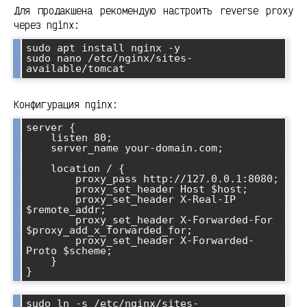
Для продакшена рекомендую настроить reverse proxy
через nginx:
sudo apt install nginx -y

sudo nano /etc/nginx/sites-
Конфигурация nginx:
server {

    listen 80;

    server_name your-domain.com;

    location / {

        proxy_pass http://127.0.0.1:8080;

        proxy_set_header Host $host;

        proxy_set_header X-Real-IP 
$remote_addr;

        proxy_set_header X-Forwarded-For 
$proxy_add_x_forwarded_for;

        proxy_set_header X-Forwarded-
Proto $scheme;

    }

sudo ln -s /etc/nginx/sites-