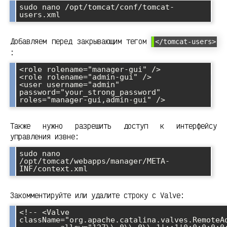
sudo nano /opt/tomcat/conf/tomcat-
Добавляем перед закрывающим тегом
</tomcat-users>
:
<role rolename="manager-gui" />

<role rolename="admin-gui" />

<user username="admin" 
password="your_strong_password" 
Также нужно разрешить доступ к интерфейсу
управления извне:
sudo nano 
/opt/tomcat/webapps/manager/META-
Закомментируйте или удалите строку с Valve:
<!-- <Valve 
className="org.apache.catalina.valves.RemoteAd