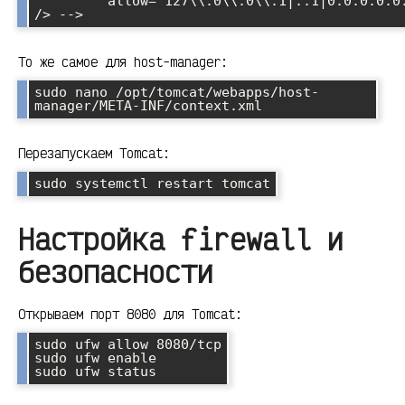
         allow="127\\.0\\.0\\.1|::1|0:0:0:0:0:0:0:1" 
То же самое для host-manager:
sudo nano /opt/tomcat/webapps/host-
Перезапускаем Tomcat:
Настройка firewall и
безопасности
Открываем порт 8080 для Tomcat:
sudo ufw allow 8080/tcp

sudo ufw enable
