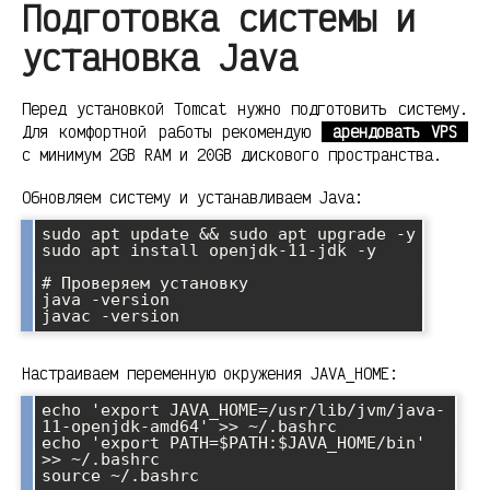
Подготовка системы и
установка Java
Перед установкой Tomcat нужно подготовить систему.
Для комфортной работы рекомендую
арендовать VPS
с минимум 2GB RAM и 20GB дискового пространства.
Обновляем систему и устанавливаем Java:
sudo apt update && sudo apt upgrade -y

sudo apt install openjdk-11-jdk -y

# Проверяем установку

java -version

Настраиваем переменную окружения JAVA_HOME:
echo 'export JAVA_HOME=/usr/lib/jvm/java-
11-openjdk-amd64' >> ~/.bashrc

echo 'export PATH=$PATH:$JAVA_HOME/bin' 
>> ~/.bashrc

source ~/.bashrc
