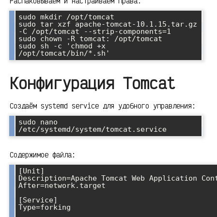
Распаковываем и настраиваем права:
sudo mkdir /opt/tomcat

sudo tar xzf apache-tomcat-10.1.15.tar.gz 
-C /opt/tomcat --strip-components=1

sudo chown -R tomcat: /opt/tomcat

sudo sh -c 'chmod +x 
Конфигурация Tomcat
Создаём systemd service для удобного управления:
sudo nano 
Содержимое файла:
[Unit]

Description=Apache Tomcat Web Application Cont
After=network.target

[Service]

Type=forking
