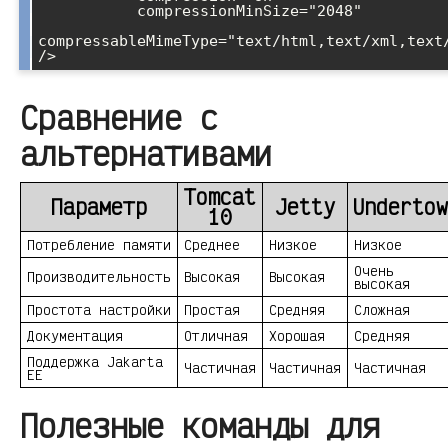
           compressionMinSize="2048"

compressableMimeType="text/html,text/xml,text
Сравнение с
альтернативами
Tomcat
Параметр
Jetty
Undertow
10
Потребление памяти
Среднее
Низкое
Низкое
Очень
Производительность
Высокая
Высокая
высокая
Простота настройки
Простая
Средняя
Сложная
Документация
Отличная
Хорошая
Средняя
Поддержка Jakarta
Частичная
Частичная
Частичная
EE
Полезные команды для