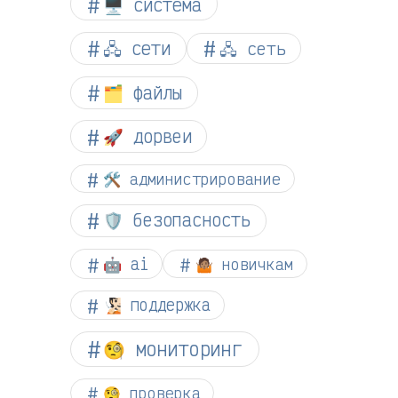
🖥️ система
🖧 сети
🖧 сеть
🗂️ файлы
🚀 дорвеи
🛠️ администрирование
🛡️ безопасность
🤖 ai
🤷🏽 новичкам
🧏🏻 поддержка
🧐 мониторинг
🧐 проверка