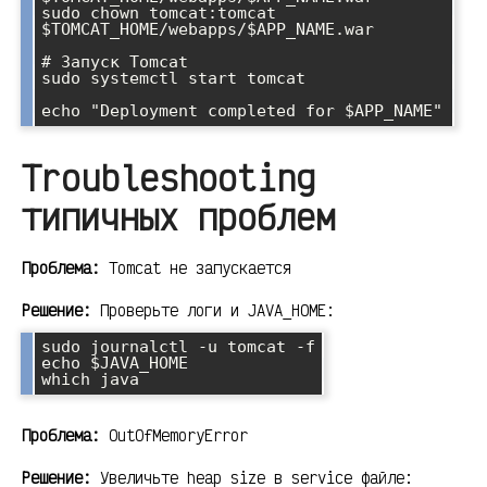
sudo chown tomcat:tomcat 
$TOMCAT_HOME/webapps/$APP_NAME.war

# Запуск Tomcat

sudo systemctl start tomcat

Troubleshooting
типичных проблем
Проблема:
Tomcat не запускается
Решение:
Проверьте логи и JAVA_HOME:
sudo journalctl -u tomcat -f

echo $JAVA_HOME

Проблема:
OutOfMemoryError
Решение:
Увеличьте heap size в service файле: