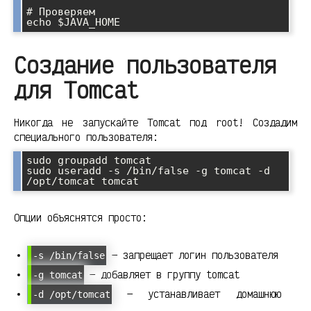
# Проверяем

Создание пользователя
для Tomcat
Никогда не запускайте Tomcat под root! Создадим
специального пользователя:
sudo groupadd tomcat

sudo useradd -s /bin/false -g tomcat -d 
Опции объяснятся просто:
— запрещает логин пользователя
-s /bin/false
— добавляет в группу tomcat
-g tomcat
— устанавливает домашнюю
-d /opt/tomcat