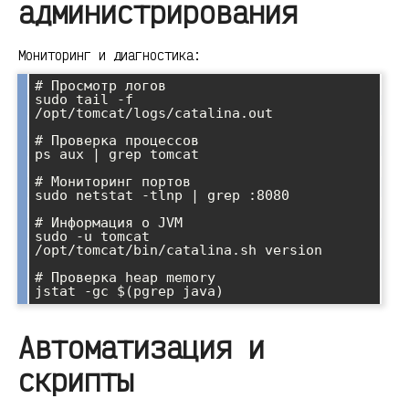
администрирования
Мониторинг и диагностика:
# Просмотр логов

sudo tail -f 
/opt/tomcat/logs/catalina.out

# Проверка процессов

ps aux | grep tomcat

# Мониторинг портов

sudo netstat -tlnp | grep :8080

# Информация о JVM

sudo -u tomcat 
/opt/tomcat/bin/catalina.sh version

# Проверка heap memory

Автоматизация и
скрипты