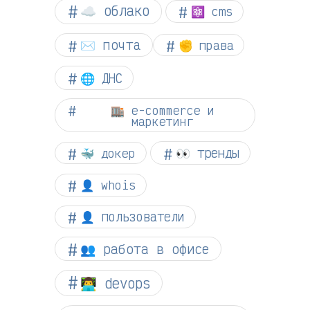
☁︎ облако
⚛ cms
✉️ почта
✊ права
🌐 ДНС
🏬 e-commerce и
маркетинг
👀 тренды
🐳 докер
👤 whois
👤 пользователи
👥 работа в офисе
👨‍💻 devops