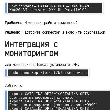
Environment='CATALINA_OPTS=-Xms1024M -
Проблема:
Медленная работа приложений
Решение:
Настройте connector и включите compression
Интеграция с
мониторингом
Для мониторинга Tomcat установите JMX:
Добавьте:
export CATALINA_OPTS="$CATALINA_OPTS -
Dcom.sun.management.jmxremote"

export CATALINA_OPTS="$CATALINA_OPTS -
Dcom.sun.management.jmxremote.port=9999"

export CATALINA_OPTS="$CATALINA_OPTS -