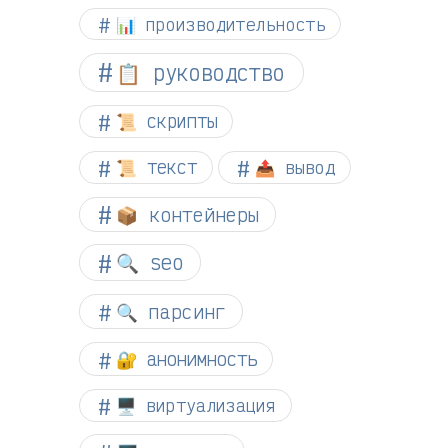
📊 производительность
📋 руководство
📜 скрипты
📜 текст
📤 вывод
📦 контейнеры
🔍 seo
🔍 парсинг
🔐 анонимность
🖥️ виртуализация