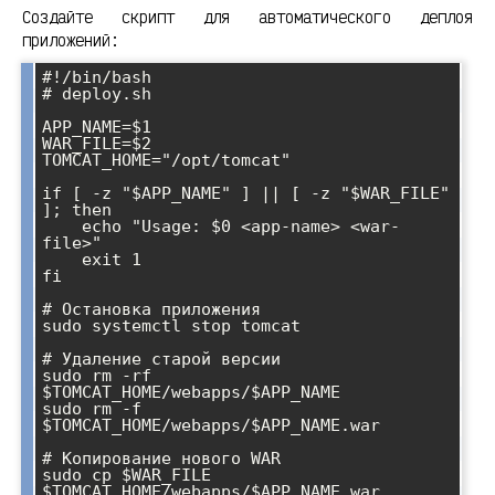
Создайте скрипт для автоматического деплоя
приложений:
#!/bin/bash

# deploy.sh

APP_NAME=$1

WAR_FILE=$2

TOMCAT_HOME="/opt/tomcat"

if [ -z "$APP_NAME" ] || [ -z "$WAR_FILE" 
]; then

    echo "Usage: $0 <app-name> <war-
file>"

    exit 1

fi

# Остановка приложения

sudo systemctl stop tomcat

# Удаление старой версии

sudo rm -rf 
$TOMCAT_HOME/webapps/$APP_NAME

sudo rm -f 
$TOMCAT_HOME/webapps/$APP_NAME.war

# Копирование нового WAR

sudo cp $WAR_FILE 
$TOMCAT_HOME/webapps/$APP_NAME.war
