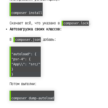
composer install
Скачает всё, что указано в
.
composer.lock
Автозагрузка своих классов:
В
добавь:
composer.json
"autoload": {
"psr-4": {
"App\\": "src/"
}
}
Потом выполни:
composer dump-autoload