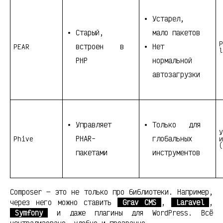
Устарел,
Старый,
мало пакетов
Р
встроен в
Нет
PEAR
l
PHP
нормальной
автозагрузки
Управляет
Только для
У
PHAR-
глобальных
Phive
и
(
пакетами
инструментов
Composer — это не только про библиотеки. Например,
через него можно ставить
Grav CMS
,
Laravel
,
Symfony
и даже плагины для WordPress. Всё