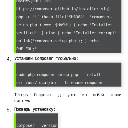
HASH=$(curl -sS
https://composer.github.io/installer.sig)
php -r "if (hash_file('SHA384', 'composer-
setup.php') === '$HASH') { echo 'Installer
verified'; } else { echo 'Installer corrupt';
unlink('composer-setup.php'); } echo
PHP_EOL;"
Установи Composer глобально:
sudo php composer-setup.php --install-
dir=/usr/local/bin --filename=composer
Теперь Composer доступен из любой точки
системы.
Проверь установку:
composer --version