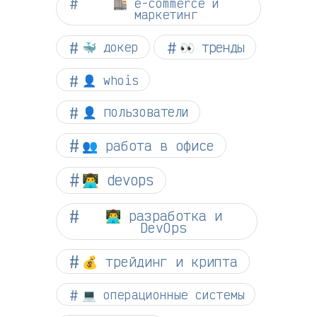
🏬 e-commerce и
маркетинг
👀 тренды
🐳 докер
👤 whois
👤 пользователи
👥 работа в офисе
👨‍💻 devops
👨‍💻 разработка и
DevOps
💰 трейдинг и крипта
💻 операционные системы