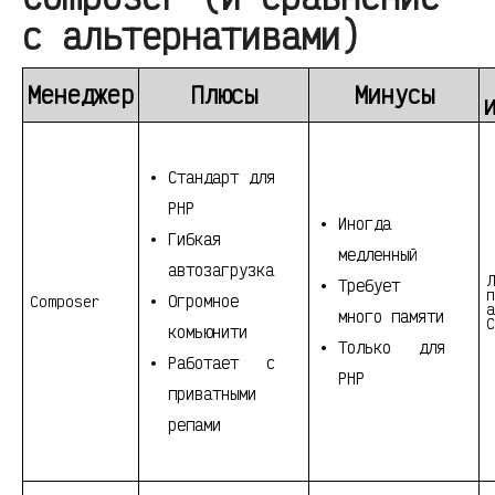
с альтернативами)
Менеджер
Плюсы
Минусы
Стандарт для
PHP
Иногда
Гибкая
медленный
автозагрузка
Л
Требует
п
Огромное
Composer
а
много памяти
C
комьюнити
Только для
Работает с
PHP
приватными
репами