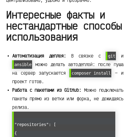
централизовано, удобно и прозрачно.
Интересные факты и
нестандартные способы
использования
Автоматизация деплоя:
В связке с
и
git
можно делать автодеплой: после пуша
ansible
на сервер запускается
— и
composer install
проект готов.
Работа с пакетами из GitHub:
Можно подключать
пакеты прямо из ветки или форка, не дожидаясь
релиза.
"repositories": [
{