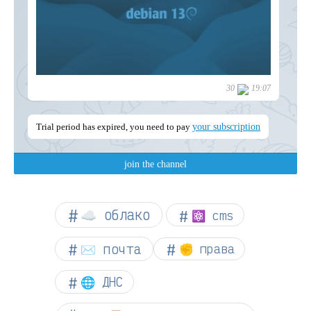
☁︎ облако
⚛ cms
✉️ почта
✊ права
🌐 ДНС