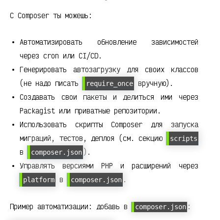
С Composer ты можешь:
Автоматизировать обновление зависимостей
через cron или CI/CD.
Генерировать автозагрузку для своих классов
(не надо писать
вручную).
require_once
Создавать свои пакеты и делиться ими через
Packagist или приватные репозитории.
Использовать скрипты Composer для запуска
миграций, тестов, деплоя (см. секцию
scripts
в
).
composer.json
Управлять версиями PHP и расширений через
в
.
platform
composer.json
Пример автоматизации: добавь в
:
composer.json