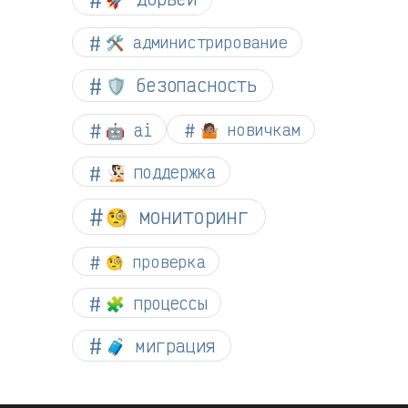
🛠️ администрирование
🛡️ безопасность
🤖 ai
🤷🏽 новичкам
🧏🏻 поддержка
🧐 мониторинг
🧐 проверка
🧩 процессы
🧳 миграция