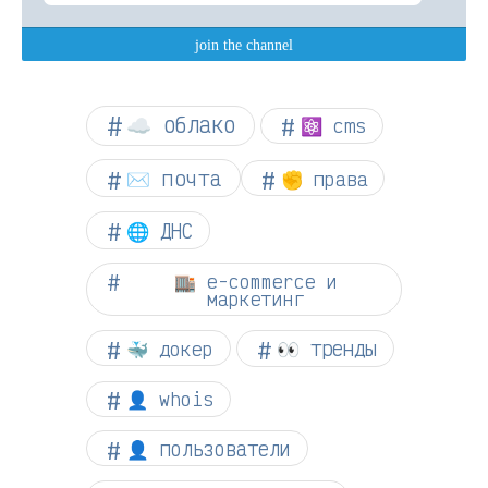
☁︎ облако
⚛ cms
✉️ почта
✊ права
🌐 ДНС
🏬 e-commerce и
маркетинг
👀 тренды
🐳 докер
👤 whois
👤 пользователи