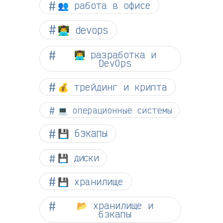
👥 работа в офисе
👨‍💻 devops
👨‍💻 разработка и
DevOps
💰 трейдинг и крипта
💻 операционные системы
💾 бэкапы
💾 диски
💾 хранилище
📂 хранилище и
бэкапы