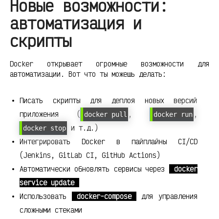
Новые возможности:
автоматизация и
скрипты
Docker открывает огромные возможности для
автоматизации. Вот что ты можешь делать:
Писать скрипты для деплоя новых версий
приложения (
,
,
docker pull
docker run
и т.д.)
docker stop
Интегрировать Docker в пайплайны CI/CD
(Jenkins, GitLab CI, GitHub Actions)
Автоматически обновлять сервисы через
docker
service update
Использовать
docker-compose
для управления
сложными стеками