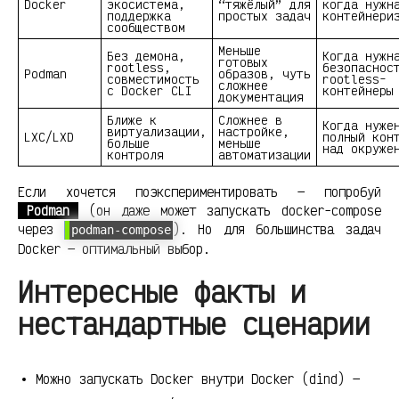
Docker
экосистема,
“тяжёлый” для
когда нужн
поддержка
простых задач
контейнери
сообществом
Меньше
Без демона,
Когда нужн
готовых
rootless,
безопаснос
Podman
образов, чуть
совместимость
rootless-
сложнее
с Docker CLI
контейнеры
документация
Ближе к
Сложнее в
Когда нуже
виртуализации,
настройке,
LXC/LXD
полный кон
больше
меньше
над окруже
контроля
автоматизации
Если хочется поэкспериментировать — попробуй
Podman
(он даже может запускать docker-compose
через
). Но для большинства задач
podman-compose
Docker — оптимальный выбор.
Интересные факты и
нестандартные сценарии
Можно запускать Docker внутри Docker (dind) —