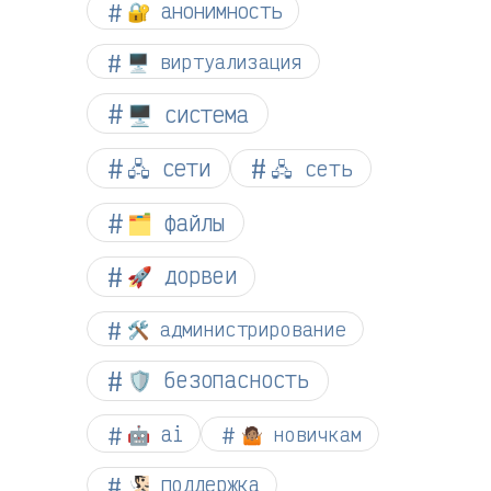
🔐 анонимность
🖥️ виртуализация
🖥️ система
🖧 сети
🖧 сеть
🗂️ файлы
🚀 дорвеи
🛠️ администрирование
🛡️ безопасность
🤖 ai
🤷🏽 новичкам
🧏🏻 поддержка