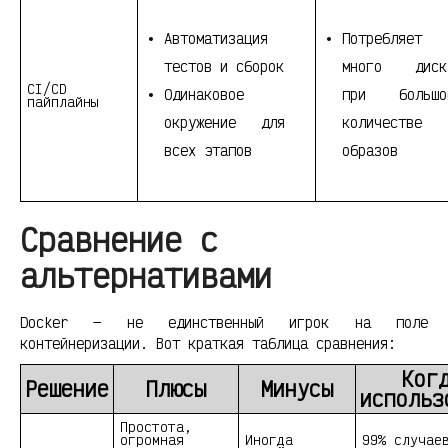
Автоматизация
Потребляет
тестов и сборок
много диск
CI/CD
Одинаковое
при большо
пайплайны
окружение для
количестве
всех этапов
образов
Сравнение с
альтернативами
Docker — не единственный игрок на поле
контейнеризации. Вот краткая таблица сравнения:
Ког
Решение
Плюсы
Минусы
использ
Простота,
огромная
Иногда
99% случае