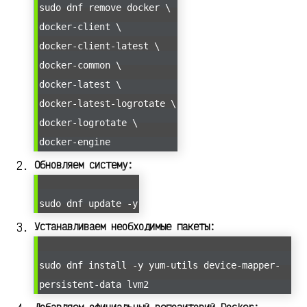
sudo dnf remove docker \
docker-client \
docker-client-latest \
docker-common \
docker-latest \
docker-latest-logrotate \
docker-logrotate \
docker-engine
Обновляем систему:
sudo dnf update -y
Устанавливаем необходимые пакеты:
sudo dnf install -y yum-utils device-mapper-
persistent-data lvm2