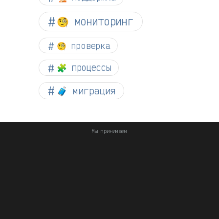
🧐 мониторинг
🧐 проверка
🧩 процессы
🧳 миграция
Мы принимаем