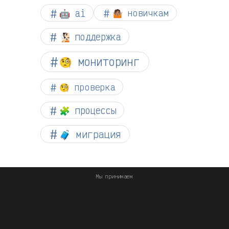
🤖 ai
🤷🏽 новичкам
🧏🏻 поддержка
🧐 мониторинг
🧐 проверка
🧩 процессы
🧳 миграция
Мы принимаем