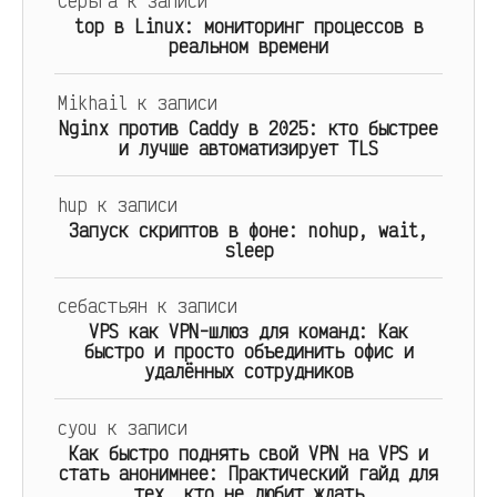
Серьга
к записи
top в Linux: мониторинг процессов в
реальном времени
Mikhail
к записи
Nginx против Caddy в 2025: кто быстрее
и лучше автоматизирует TLS
hup
к записи
Запуск скриптов в фоне: nohup, wait,
sleep
себастьян
к записи
VPS как VPN-шлюз для команд: Как
быстро и просто объединить офис и
удалённых сотрудников
cyou
к записи
Как быстро поднять свой VPN на VPS и
стать анонимнее: Практический гайд для
тех, кто не любит ждать