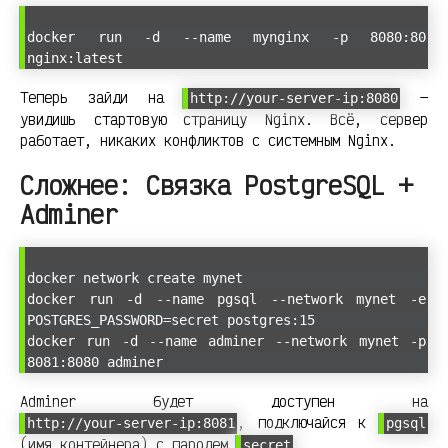
docker run -d --name mynginx -p 8080:80
nginx:latest
Теперь зайди на
—
http://your-server-ip:8080
увидишь стартовую страницу Nginx. Всё, сервер
работает, никаких конфликтов с системным Nginx.
Сложнее: Связка PostgreSQL +
Adminer
docker network create mynet
docker run -d --name pgsql --network mynet -e
POSTGRES_PASSWORD=secret postgres:15
docker run -d --name adminer --network mynet -p
8081:8080 adminer
Adminer будет доступен на
, подключайся к
http://your-server-ip:8081
pgsql
(имя контейнера) с паролем
.
secret