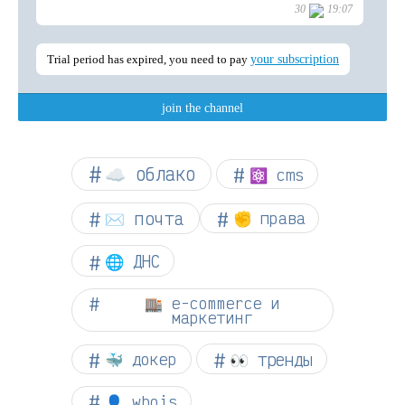
☁︎ облако
⚛ cms
✉️ почта
✊ права
🌐 ДНС
🏬 e-commerce и
маркетинг
👀 тренды
🐳 докер
👤 whois