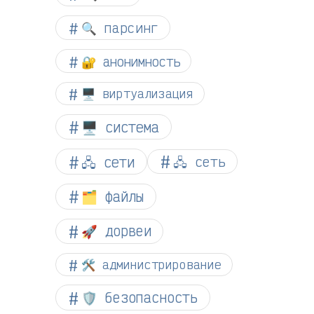
🔍 парсинг
🔐 анонимность
🖥️ виртуализация
🖥️ система
🖧 сети
🖧 сеть
🗂️ файлы
🚀 дорвеи
🛠️ администрирование
🛡️ безопасность