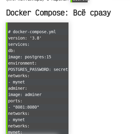
Docker Compose: Всё сразу
# docker-compose.yml
version: '3.8'
services:
db:
image: postgres:15
environment:
POSTGRES_PASSWORD: secret
networks:
- mynet
adminer:
image: adminer
ports:
- "8081:8080"
networks:
- mynet
networks:
mynet: