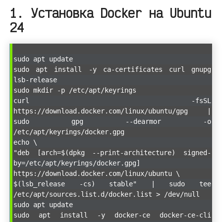
1. Установка Docker на Ubuntu
24
sudo apt update
sudo apt install -y ca-certificates curl gnupg
lsb-release
sudo mkdir -p /etc/apt/keyrings
curl -fsSL
https://download.docker.com/linux/ubuntu/gpg |
sudo gpg --dearmor -o
/etc/apt/keyrings/docker.gpg
echo \
"deb [arch=$(dpkg --print-architecture) signed-
by=/etc/apt/keyrings/docker.gpg]
https://download.docker.com/linux/ubuntu \
$(lsb_release -cs) stable" | sudo tee
/etc/apt/sources.list.d/docker.list > /dev/null
sudo apt update
sudo apt install -y docker-ce docker-ce-cli