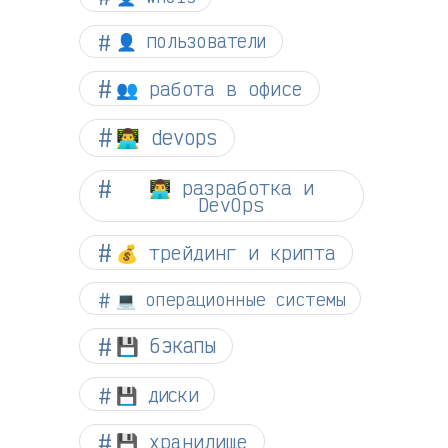
👤 пользователи
👥 работа в офисе
👨‍💻 devops
👨‍💻 разработка и
DevOps
💰 трейдинг и крипта
💻 операционные системы
💾 бэкапы
💾 диски
💾 хранилище