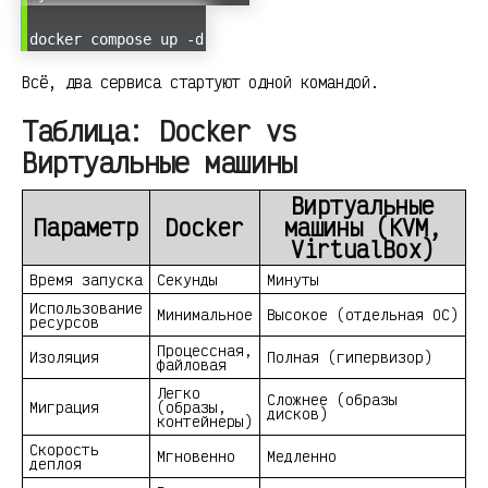
docker compose up -d
Всё, два сервиса стартуют одной командой.
Таблица: Docker vs
Виртуальные машины
Виртуальные
Параметр
Docker
машины (KVM,
VirtualBox)
Время запуска
Секунды
Минуты
Использование
Минимальное
Высокое (отдельная ОС)
ресурсов
Процессная,
Изоляция
Полная (гипервизор)
файловая
Легко
Сложнее (образы
Миграция
(образы,
дисков)
контейнеры)
Скорость
Мгновенно
Медленно
деплоя