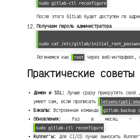
sudo gitlab-ctl reconfigure
После этого GitLab будет доступен по адр
Получаем пароль администратора
sudo cat /etc/gitlab/initial_root_passwo
Логинимся как
через веб-интерфейс, 
root
Практические советы 
Домен и SSL:
Лучше сразу прикрутить свой д
умеет сам, если прописать
letsencrypt['en
Бэкапы:
Встроенная команда
gitlab-backup 
Обновления:
Раз в месяц 
.
sudo gitlab-ctl reconfigure
Runner’ы:
Для CI/CD лучше выносить Runner’