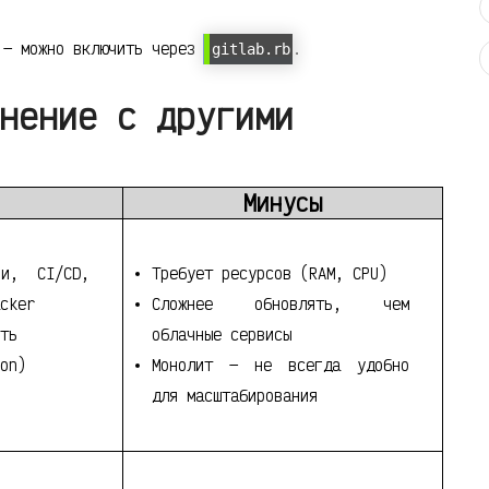
 — можно включить через
.
gitlab.rb
нение с другими
Минусы
ии, CI/CD,
Требует ресурсов (RAM, CPU)
cker
Сложнее обновлять, чем
ть
облачные сервисы
on)
Монолит — не всегда удобно
для масштабирования