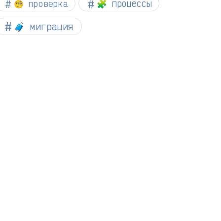
🧐 проверка
🧩 процессы
🧳 миграция