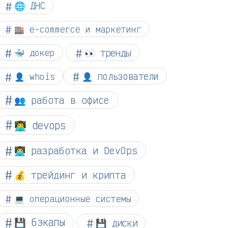
🌐 ДНС
🏬 e-commerce и маркетинг
👀 тренды
🐳 докер
👤 whois
👤 пользователи
👥 работа в офисе
👨‍💻 devops
👨‍💻 разработка и DevOps
💰 трейдинг и крипта
💻 операционные системы
💾 бэкапы
💾 диски