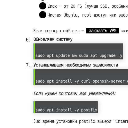
Диск — от 20 ГБ (лучше SSD, особенн
Чистая Ubuntu, root-доступ или sudo
Если сервера ещё нет —
заказать VPS
ил
Обновляем систему
sudo apt update && sudo apt upgrade -y
Устанавливаем необходимые зависимости
sudo apt install -y curl openssh-server 
Если нужен почтовик для уведомлений:
sudo apt install -y postfix
(Во время установки postfix выбери “Inter