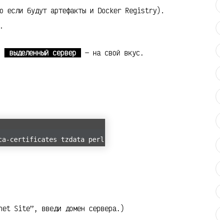
о если будут артефакты и Docker Registry).
.
и
выделенный сервер
— на свой вкус.
ca-certificates tzdata perl
net Site”, введи домен сервера.)