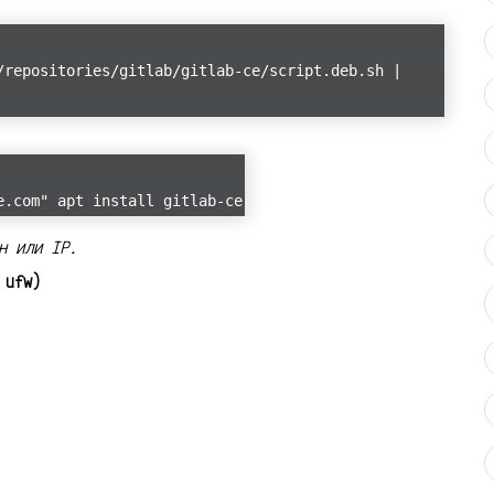
/repositories/gitlab/gitlab-ce/script.deb.sh |
e.com" apt install gitlab-ce
н или IP.
 ufw)