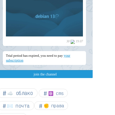
☁︎ облако
⚛ cms
✉️ почта
✊ права