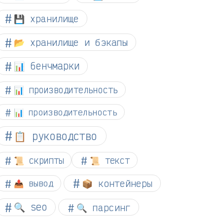
💾 хранилище
📂 хранилище и бэкапы
📊 бенчмарки
📊 производительность
📊 производительность
📋 руководство
📜 скрипты
📜 текст
📦 контейнеры
📤 вывод
🔍 seo
🔍 парсинг