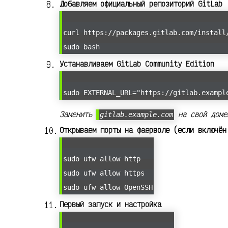
Добавляем официальный репозиторий GitLab
curl https://packages.gitlab.com/install
sudo bash
Устанавливаем GitLab Community Edition
sudo EXTERNAL_URL="https://gitlab.exampl
Заменить
на свой доме
gitlab.example.com
Открываем порты на фаерволе (если включён
sudo ufw allow http
sudo ufw allow https
sudo ufw allow OpenSSH
Первый запуск и настройка