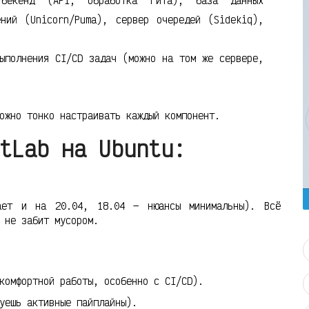
бекенд (API, обработка гита), база данных
ний (Unicorn/Puma), сервер очередей (Sidekiq),
ыполнения CI/CD задач (можно на том же сервере,
ожно тонко настраивать каждый компонент.
tLab на Ubuntu:
ает и на 20.04, 18.04 — нюансы минимальны). Всё
 не забит мусором.
комфортной работы, особенно с CI/CD).
уешь активные пайплайны).