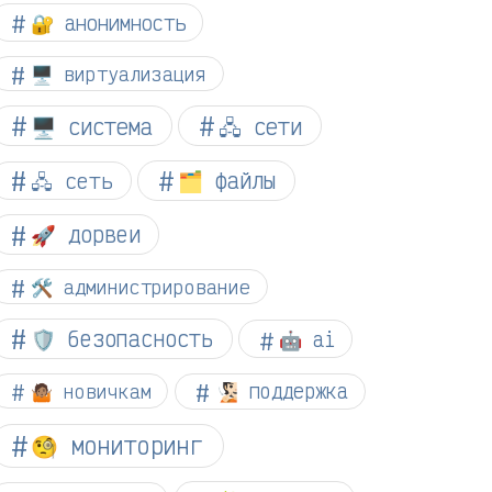
🔐 анонимность
🖥️ виртуализация
🖥️ система
🖧 сети
🗂️ файлы
🖧 сеть
🚀 дорвеи
🛠️ администрирование
🛡️ безопасность
🤖 ai
🤷🏽 новичкам
🧏🏻 поддержка
🧐 мониторинг