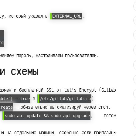
есу, который указал в
.
EXTERNAL_URL
rd
меняем пароль, настраиваем пользователей.
и схемы
омен и бесплатный SSL от Let’s Encrypt (GitLab
в
).
able'] = true
/etc/gitlab/gitlab.rb
— обязательно автоматизируй через cron.
create
—
, потом
sudo apt update && sudo apt upgrade
ы на отдельные машины, особенно если пайплайны