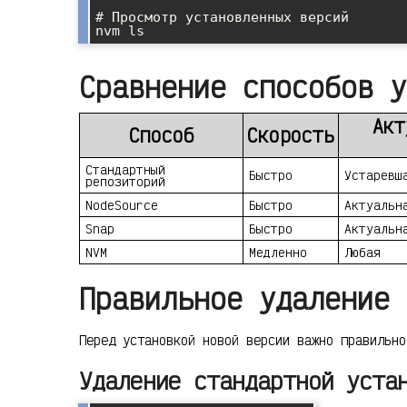
# Просмотр установленных версий

nvm ls
Сравнение способов у
Акт
Способ
Скорость
Стандартный
Быстро
Устаревш
репозиторий
NodeSource
Быстро
Актуальн
Snap
Быстро
Актуальн
NVM
Медленно
Любая
Правильное удаление 
Перед установкой новой версии важно правильно
Удаление стандартной уста