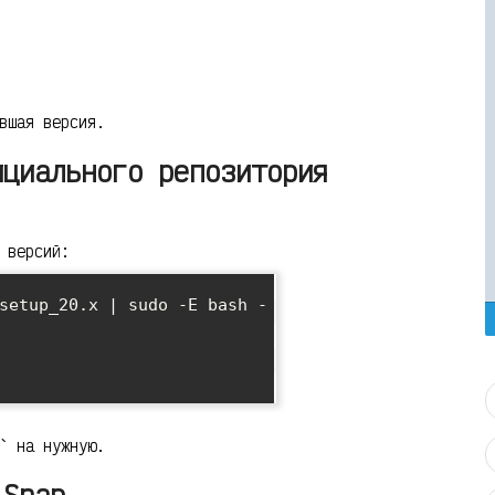
вшая версия.
ициального репозитория
 версий:
setup_20.x | sudo -E bash -

` на нужную.
 Snap