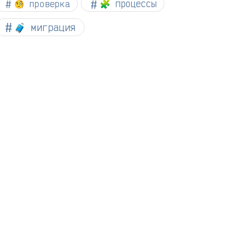
🧐 проверка
🧩 процессы
🧳 миграция