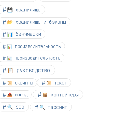
💾 хранилище
📂 хранилище и бэкапы
📊 бенчмарки
📊 производительность
📊 производительность
📋 руководство
📜 скрипты
📜 текст
📦 контейнеры
📤 вывод
🔍 seo
🔍 парсинг