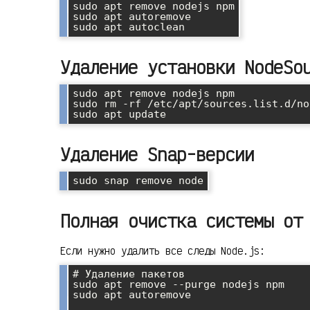
sudo apt remove nodejs npm

sudo apt autoremove

sudo apt autoclean
Удаление установки NodeSo
sudo apt remove nodejs npm

sudo rm -rf /etc/apt/sources.list.d/no
sudo apt update
Удаление Snap-версии
sudo snap remove node
Полная очистка системы от
Если нужно удалить все следы Node.js:
# Удаление пакетов

sudo apt remove --purge nodejs npm

sudo apt autoremove
