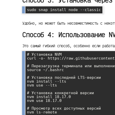
sudo snap install node --classic
Удобно, но может быть несовместимость с некот
Способ 4: Использование N
Это самый гибкий способ, особенно если работа
# Установка NVM

curl -o- https://raw.githubusercontent
# Перезагрузка терминала или выполнение
source ~/.bashrc

# Установка последней LTS-версии

nvm install --lts

nvm use --lts

# Установка конкретной версии

nvm install 18.17.0

nvm use 18.17.0

# Просмотр всех доступных версий

nvm ls-remote
