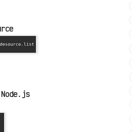
urce
desource.list

 Node.js