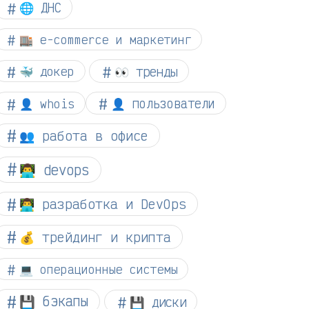
🌐 ДНС
🏬 e-commerce и маркетинг
👀 тренды
🐳 докер
👤 whois
👤 пользователи
👥 работа в офисе
👨‍💻 devops
👨‍💻 разработка и DevOps
💰 трейдинг и крипта
💻 операционные системы
💾 бэкапы
💾 диски