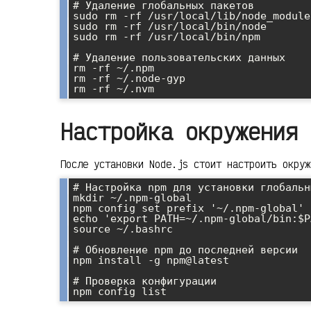
# Удаление глобальных пакетов

sudo rm -rf /usr/local/lib/node_modules
sudo rm -rf /usr/local/bin/node

sudo rm -rf /usr/local/bin/npm

# Удаление пользовательских данных

rm -rf ~/.npm

rm -rf ~/.node-gyp

rm -rf ~/.nvm
Настройка окружения 
После установки Node.js стоит настроить окруж
# Настройка npm для установки глобальн
mkdir ~/.npm-global

npm config set prefix '~/.npm-global'

echo 'export PATH=~/.npm-global/bin:$P
source ~/.bashrc

# Обновление npm до последней версии

npm install -g npm@latest

# Проверка конфигурации

npm config list