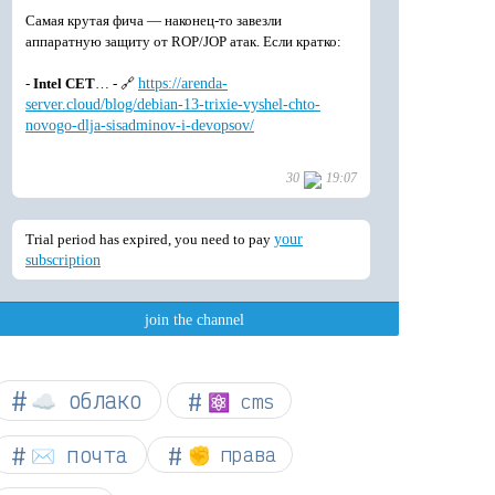
☁︎ облако
⚛ cms
✉️ почта
✊ права