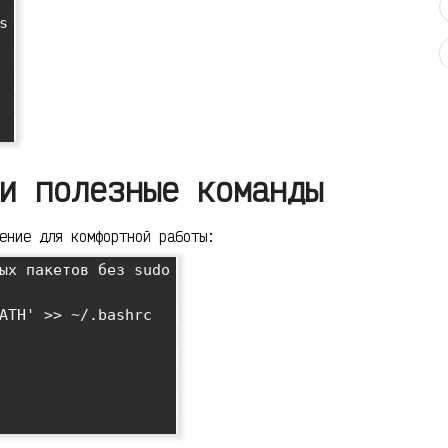


и полезные команды
ение для комфортной работы:
ых пакетов без sudo

ATH' >> ~/.bashrc
