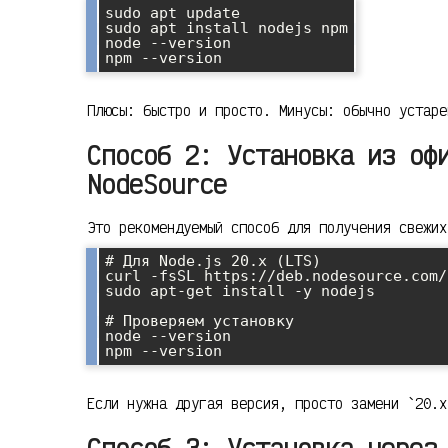
sudo apt update

sudo apt install nodejs npm

node --version

npm --version
Плюсы: быстро и просто. Минусы: обычно устаре
Способ 2: Установка из оф
NodeSource
Это рекомендуемый способ для получения свежих
# Для Node.js 20.x (LTS)

curl -fsSL https://deb.nodesource.com/
sudo apt-get install -y nodejs

# Проверяем установку

node --version

npm --version
Если нужна другая версия, просто замени `20.x
Способ 3: Установка через