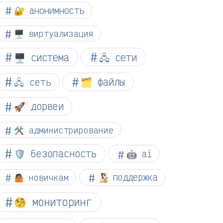
🔐 анонимность
🖥️ виртуализация
🖥️ система
🖧 сети
🗂️ файлы
🖧 сеть
🚀 дорвеи
🛠️ администрирование
🛡️ безопасность
🤖 ai
🤷🏽 новичкам
🧏🏻 поддержка
🧐 мониторинг