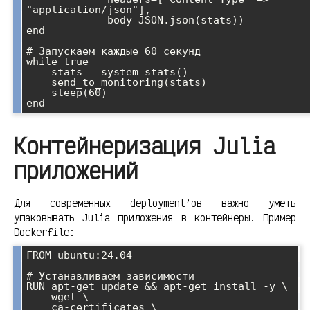
"application/json"],

             body=JSON.json(stats))

end

# Запускаем каждые 60 секунд

while true

    stats = system_stats()

    send_to_monitoring(stats)

    sleep(60)

Контейнеризация Julia
приложений
Для современных deployment’ов важно уметь
упаковывать Julia приложения в контейнеры. Пример
Dockerfile:
FROM ubuntu:24.04

# Устанавливаем зависимости

RUN apt-get update && apt-get install -y \

    wget \

    ca-certificates \
