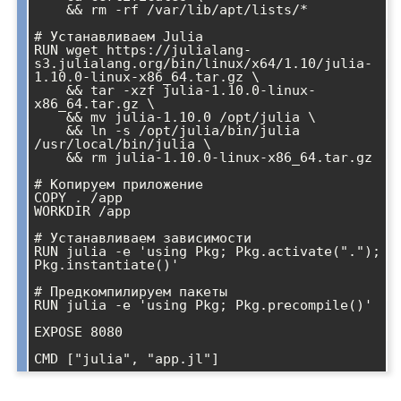
    && rm -rf /var/lib/apt/lists/*

# Устанавливаем Julia

RUN wget https://julialang-
s3.julialang.org/bin/linux/x64/1.10/julia-
1.10.0-linux-x86_64.tar.gz \

    && tar -xzf julia-1.10.0-linux-
x86_64.tar.gz \

    && mv julia-1.10.0 /opt/julia \

    && ln -s /opt/julia/bin/julia 
/usr/local/bin/julia \

    && rm julia-1.10.0-linux-x86_64.tar.gz

# Копируем приложение

COPY . /app

WORKDIR /app

# Устанавливаем зависимости

RUN julia -e 'using Pkg; Pkg.activate("."); 
Pkg.instantiate()'

# Предкомпилируем пакеты

RUN julia -e 'using Pkg; Pkg.precompile()'

EXPOSE 8080
