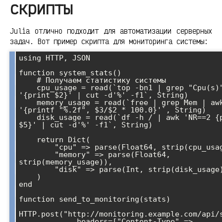
скрипты
Julia отлично подходит для автоматизации серверных
задач. Вот пример скрипта для мониторинга системы:
using HTTP, JSON

function system_stats()

    # Получаем статистику системы

    cpu_usage = read(`top -bn1 | grep "Cpu(s)" | awk 
'{print $2}' | cut -d'%' -f1`, String)

    memory_usage = read(`free | grep Mem | awk 
'{printf "%.2f", $3/$2 * 100.0}'`, String)

    disk_usage = read(`df -h / | awk 'NR==2 {print 
$5}' | cut -d'%' -f1`, String)

    return Dict(

        "cpu" => parse(Float64, strip(cpu_usage)),

        "memory" => parse(Float64, 
strip(memory_usage)),

        "disk" => parse(Int, strip(disk_usage))

    )

end

function send_to_monitoring(stats)

HTTP.post("http://monitoring.example.com/api/s
             headers=["Content-Type" => 