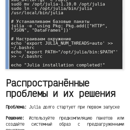
sudo mv /opt/julia-1.10.0 /opt/julia

sudo ln -s /opt/julia/bin/julia 
/usr/local/bin/julia

# Устанавливаем базовые пакеты

julia -e 'using Pkg; Pkg.add(["HTTP", 
"JSON", "DataFrames"])'

# Настраиваем окружение

echo 'export JULIA_NUM_THREADS=auto' >> 
~/.bashrc

echo 'export PATH="/opt/julia/bin:$PATH"' 
>> ~/.bashrc

Распространённые
проблемы и их решения
Проблема:
Julia долго стартует при первом запуске
Решение:
Используйте предкомпиляцию пакетов или
создайте системный образ с предзагруженными