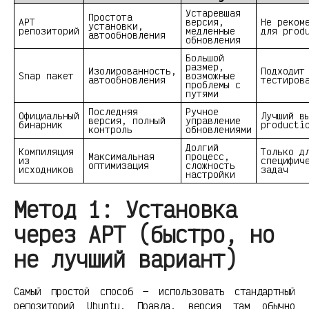
Устаревшая
Простота
APT
версия,
Не реком
установки,
репозиторий
медленные
для prod
автообновления
обновления
Большой
размер,
Изолированность,
Подходит
Snap пакет
возможные
автообновления
тестиров
проблемы с
путями
Последняя
Ручное
Официальный
Лучший в
версия, полный
управление
бинарник
producti
контроль
обновлениями
Долгий
Компиляция
Только д
Максимальная
процесс,
из
специфич
оптимизация
сложность
исходников
задач
настройки
Метод 1: Установка
через APT (быстро, но
не лучший вариант)
Самый простой способ — использовать стандартный
репозиторий Ubuntu. Правда, версия там обычно