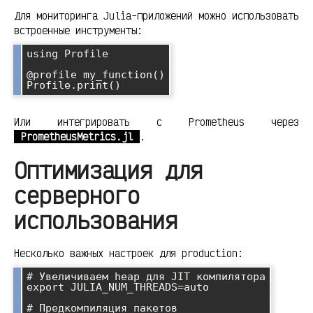
Для мониторинга Julia-приложений можно использовать
встроенные инструменты:
using Profile

@profile my_function()

Или интегрировать с Prometheus через
PrometheusMetrics.jl
.
Оптимизация для
серверного
использования
Несколько важных настроек для production:
# Увеличиваем heap для JIT компилятора

export JULIA_NUM_THREADS=auto

# Предкомпиляция пакетов
