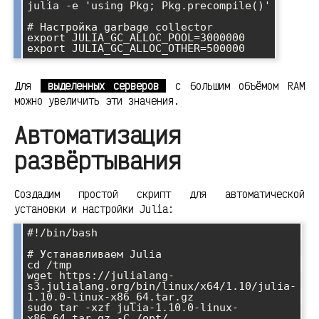
julia -e 'using Pkg; Pkg.precompile()'

# Настройка garbage collector

export JULIA_GC_ALLOC_POOL=3000000

Для
выделенных серверов
с большим объёмом RAM
можно увеличить эти значения.
Автоматизация
развёртывания
Создадим простой скрипт для автоматической
установки и настройки Julia:
#!/bin/bash

# Устанавливаем Julia

cd /tmp

wget https://julialang-
s3.julialang.org/bin/linux/x64/1.10/julia-
1.10.0-linux-x86_64.tar.gz

sudo tar -xzf julia-1.10.0-linux-
x86_64.tar.gz -C /opt/
