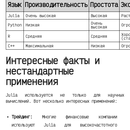
Язык
Производительность
Простота
Эк
Julia
Очень высокая
Высокая
Рас
Очень
Python
Низкая
Огр
высокая
Хор
R
Средняя
Средняя
(ст
C++
Максимальная
Низкая
Огр
Интересные факты и
нестандартные
применения
Julia используется не только для научных
вычислений. Вот несколько интересных применений:
Трейдинг:
Многие финансовые компании
используют Julia для высокочастотного