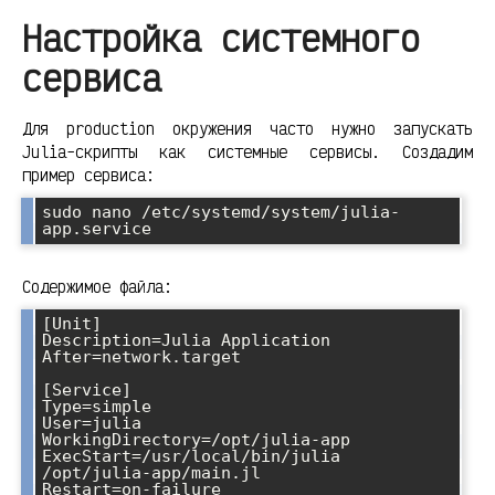
Настройка системного
сервиса
Для production окружения часто нужно запускать
Julia-скрипты как системные сервисы. Создадим
пример сервиса:
sudo nano /etc/systemd/system/julia-
Содержимое файла:
[Unit]

Description=Julia Application

After=network.target

[Service]

Type=simple

User=julia

WorkingDirectory=/opt/julia-app

ExecStart=/usr/local/bin/julia 
/opt/julia-app/main.jl

Restart=on-failure
