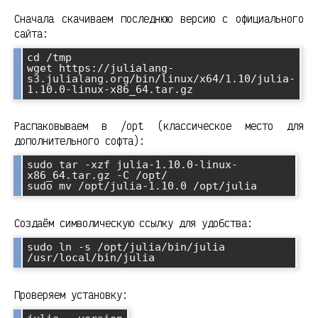
Сначала скачиваем последнюю версию с официального
сайта:
cd /tmp

wget https://julialang-
s3.julialang.org/bin/linux/x64/1.10/julia-
Распаковываем в /opt (классическое место для
дополнительного софта):
sudo tar -xzf julia-1.10.0-linux-
x86_64.tar.gz -C /opt/

Создаём символическую ссылку для удобства:
sudo ln -s /opt/julia/bin/julia 
Проверяем установку: