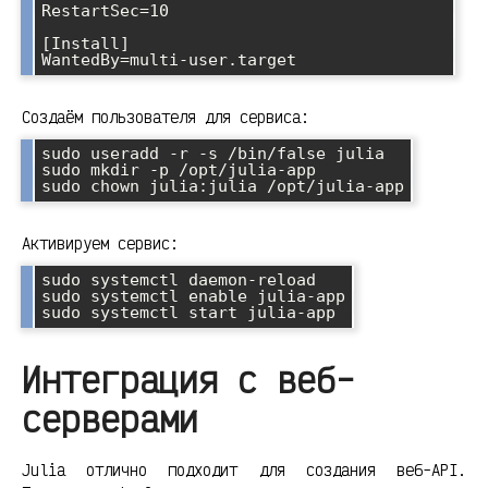
RestartSec=10

[Install]

Создаём пользователя для сервиса:
sudo useradd -r -s /bin/false julia

sudo mkdir -p /opt/julia-app

Активируем сервис:
sudo systemctl daemon-reload

sudo systemctl enable julia-app

Интеграция с веб-
серверами
Julia отлично подходит для создания веб-API.