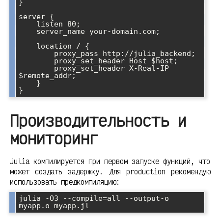
}

server {

    listen 80;

    server_name your-domain.com;

    location / {

        proxy_pass http://julia_backend;

        proxy_set_header Host $host;

        proxy_set_header X-Real-IP 
$remote_addr;

    }

Производительность и
мониторинг
Julia компилируется при первом запуске функций, что
может создать задержку. Для production рекомендую
использовать предкомпиляцию:
julia -O3 --compile=all --output-o 