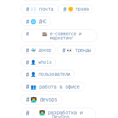
✉️ почта
✊ права
🌐 ДНС
🏬 e-commerce и
маркетинг
👀 тренды
🐳 докер
👤 whois
👤 пользователи
👥 работа в офисе
👨‍💻 devops
👨‍💻 разработка и
DevOps