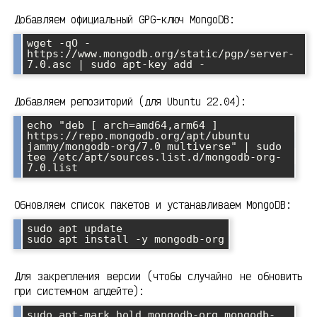
Добавляем официальный GPG-ключ MongoDB:
wget -qO - 
https://www.mongodb.org/static/pgp/server-
7.0.asc | sudo apt-key add -
Добавляем репозиторий (для Ubuntu 22.04):
echo "deb [ arch=amd64,arm64 ] 
https://repo.mongodb.org/apt/ubuntu 
jammy/mongodb-org/7.0 multiverse" | sudo 
tee /etc/apt/sources.list.d/mongodb-org-
7.0.list
Обновляем список пакетов и устанавливаем MongoDB:
sudo apt update

sudo apt install -y mongodb-org
Для закрепления версии (чтобы случайно не обновить
при системном апдейте):
sudo apt-mark hold mongodb-org mongodb-