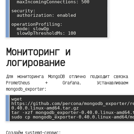
  maxIncomingConnections: 500

security:

  authorization: enabled

operationProfiling:

  mode: slowOp

  slowOpThresholdMs: 100
Мониторинг и
логирование
Для мониторинга MongoDB отлично подходит связка
Prometheus + Grafana. Устанавливаем
mongodb_exporter:
wget 
https://github.com/percona/mongodb_exporter/r
0.40.0.linux-amd64.tar.gz

tar -xzf mongodb_exporter-0.40.0.linux-amd64.t
sudo cp mongodb_exporter-0.40.0.linux-amd64/m
Создаём systemd-сервис: