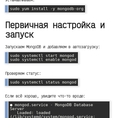
sudo yum install -y mongodb-org
Первичная настройка и
запуск
Запускаем MongoDB и добавляем в автозагрузку:
sudo systemctl start mongod

sudo systemctl enable mongod
Проверяем статус:
sudo systemctl status mongod
Если всё хорошо, увидите что-то вроде:
● mongod.service - MongoDB Database 
Server

   Loaded: loaded 
(/lib/systemd/system/mongod.service; 