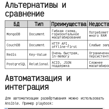
Альтернативы и
сравнение
БД
Тип
Преимущества
Недост
Гибкая схема,
Потребляет
MongoDB
Document
горизонтальное
много RAM
масштабирование
HTTP API,
CouchDB
Document
Слабые зап
offline-first
Очень быстрая,
Ограниченн
Redis
Key-Value
in-memory
персистент
ACID, JSON
Сложнее
PostgreSQL
Relational
поддержка
масштабиро
Автоматизация и
интеграция
Для автоматизации развёртывания можно использовать
Ansible. Пример playbook: