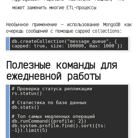
может заменить многие ETL-процессы
Необычное применение — использование MongoDB как
очередь сообщений с помощью capped collections:
db.createCollection("message_queue", { 
capped: true, size: 100000, max: 1000 })
Полезные команды для
ежедневной работы
# Проверка статуса репликации

rs.status()

# Статистика по базе данных

db.stats()

# Топ самых медленных операций

db.runCommand({profile: 2})

db.system.profile.find().sort({ts: 
-1}).limit(5)
