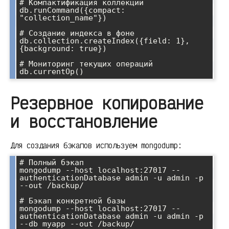
# Компактификация коллекции

db.runCommand({compact: 
"collection_name"})

# Создание индекса в фоне

db.collection.createIndex({field: 1}, 
{background: true})

# Мониторинг текущих операций

db.currentOp()
Резервное копирование
и восстановление
Для создания бэкапов используем mongodump:
# Полный бэкап

mongodump --host localhost:27017 --
authenticationDatabase admin -u admin -p 
--out /backup/

# Бэкап конкретной базы

mongodump --host localhost:27017 --
authenticationDatabase admin -u admin -p 
--db myapp --out /backup/
