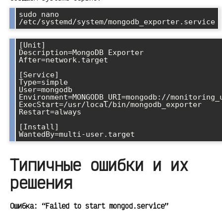
sudo nano 
/etc/systemd/system/mongodb_exporter.service
[Unit]

Description=MongoDB Exporter

After=network.target

[Service]

Type=simple

User=mongodb

Environment=MONGODB_URI=mongodb://monitoring_u
ExecStart=/usr/local/bin/mongodb_exporter

Restart=always

[Install]

WantedBy=multi-user.target
Типичные ошибки и их
решения
Ошибка: “Failed to start mongod.service”