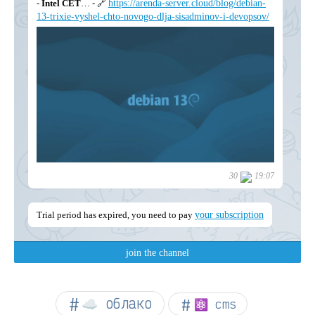
☁︎ облако
⚛ cms