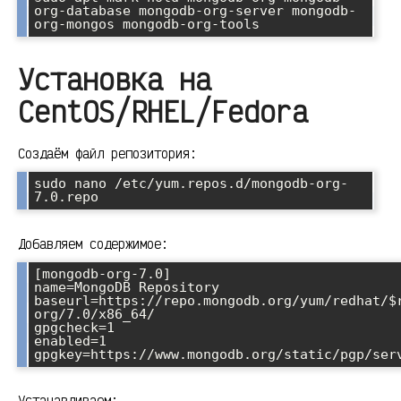
org-database mongodb-org-server mongodb-
org-mongos mongodb-org-tools
Установка на
CentOS/RHEL/Fedora
Создаём файл репозитория:
sudo nano /etc/yum.repos.d/mongodb-org-
7.0.repo
Добавляем содержимое:
[mongodb-org-7.0]

name=MongoDB Repository

baseurl=https://repo.mongodb.org/yum/redhat/$
org/7.0/x86_64/

gpgcheck=1

enabled=1

gpgkey=https://www.mongodb.org/static/pgp/ser
Устанавливаем: