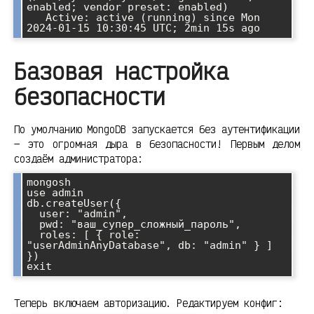
enabled; vendor preset: enabled)

   Active: active (running) since Mon 
2024-01-15 10:30:45 UTC; 2min 15s ago
Базовая настройка
безопасности
По умолчанию MongoDB запускается без аутентификации
— это огромная дыра в безопасности! Первым делом
создаём администратора:
mongosh

use admin

db.createUser({

  user: "admin",

  pwd: "ваш_супер_сложный_пароль",

  roles: [ { role: 
"userAdminAnyDatabase", db: "admin" } ]

})

exit
Теперь включаем авторизацию. Редактируем конфиг: