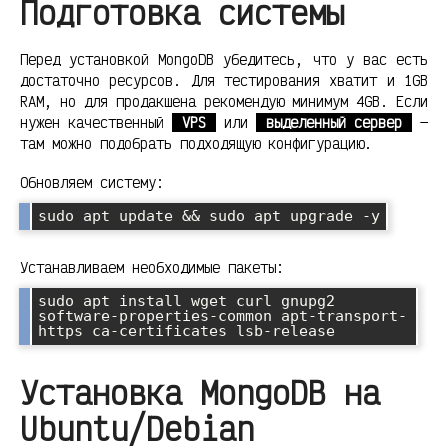
Подготовка системы
Перед установкой MongoDB убедитесь, что у вас есть
достаточно ресурсов. Для тестирования хватит и 1GB
RAM, но для продакшена рекомендую минимум 4GB. Если
нужен качественный
VPS
или
выделенный сервер
—
там можно подобрать подходящую конфигурацию.
Обновляем систему:
sudo apt update && sudo apt upgrade -y
Устанавливаем необходимые пакеты:
sudo apt install wget curl gnupg2 
software-properties-common apt-transport-
https ca-certificates lsb-release
Установка MongoDB на
Ubuntu/Debian