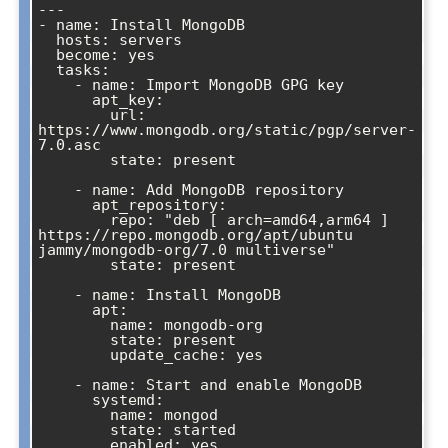
---

- name: Install MongoDB

  hosts: servers

  become: yes

  tasks:

    - name: Import MongoDB GPG key

      apt_key:

        url: 
https://www.mongodb.org/static/pgp/server-
7.0.asc

        state: present

    - name: Add MongoDB repository

      apt_repository:

        repo: "deb [ arch=amd64,arm64 ] 
https://repo.mongodb.org/apt/ubuntu 
jammy/mongodb-org/7.0 multiverse"

        state: present

    - name: Install MongoDB

      apt:

        name: mongodb-org

        state: present

        update_cache: yes

    - name: Start and enable MongoDB

      systemd:

        name: mongod

        state: started

        enabled: yes