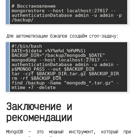
# Восстановление

mongorestore --host localhost:27017 --
authenticationDatabase admin -u admin -p 
/backup/
Для автоматизации бэкапов создаём cron-задачу:
#!/bin/bash

DATE=$(date +%Y%m%d_%H%M%S)

BACKUP_DIR="/backup/mongodb_$DATE"

mongodump --host localhost:27017 --
authenticationDatabase admin -u admin -
p$MONGO_PASS --out $BACKUP_DIR

tar -czf $BACKUP_DIR.tar.gz $BACKUP_DIR

rm -rf $BACKUP_DIR

find /backup -name "mongodb_*.tar.gz" -
mtime +7 -delete
Заключение и
рекомендации
MongoDB — это мощный инструмент, который при