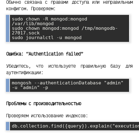
Обычно связана с правами доступа или неправильным
конфигом. Проверяем:
sudo chown -R mongod:mongod 
/var/lib/mongod

sudo chown mongod:mongod /tmp/mongodb-
27017.sock

sudo journalctl -u mongod
Ошибка: “Authentication failed”
Убедитесь, что используете правильную базу для
аутентификации:
mongosh --authenticationDatabase "admin" 
-u "admin" -p
Проблемы с производительностью
Проверяем использование индексов:
db.collection.find({query}).explain("executio