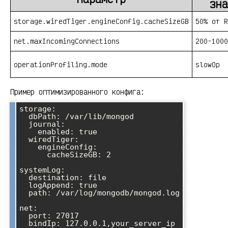
зна
storage.wiredTiger.engineConfig.cacheSizeGB
50% от R
net.maxIncomingConnections
200-1000
operationProfiling.mode
slowOp
Пример оптимизированного конфига:
storage:

  dbPath: /var/lib/mongod

  journal:

    enabled: true

  wiredTiger:

    engineConfig:

      cacheSizeGB: 2

systemLog:

  destination: file

  logAppend: true

  path: /var/log/mongodb/mongod.log

net:

  port: 27017

  bindIp: 127.0.0.1,your_server_ip
