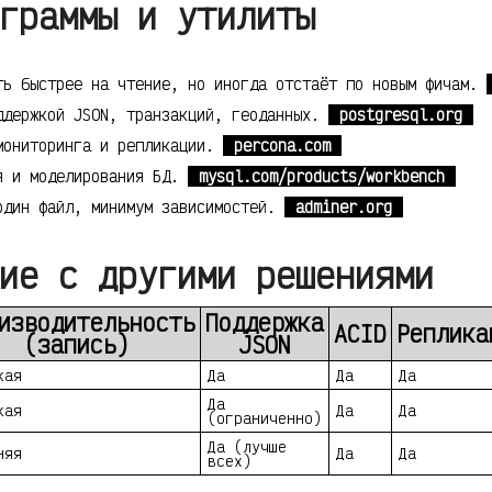
граммы и утилиты
ть быстрее на чтение, но иногда отстаёт по новым фичам.
ддержкой JSON, транзакций, геоданных.
postgresql.org
мониторинга и репликации.
percona.com
я и моделирования БД.
mysql.com/products/workbench
один файл, минимум зависимостей.
adminer.org
ие с другими решениями
изводительность
Поддержка
ACID
Реплика
(запись)
JSON
кая
Да
Да
Да
Да
кая
Да
Да
(ограниченно)
Да (лучше
няя
Да
Да
всех)