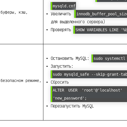
mysqld.cnf
 буферы, кэш,
Увеличить
innodb_buffer_pool_siz
для выделенного сервера)
Проверять
SHOW VARIABLES LIKE '%
Остановить MySQL:
sudo systemctl
Запустить:
sudo mysqld_safe --skip-grant-ta
 безопасном режиме,
Сбросить па
ALTER USER 'root'@'localhost' 
'new_password';
Перезапустить MySQL