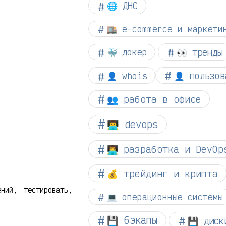
🌐 ДНС
🏬 e-commerce и маркети
👀 тренды
🐳 докер
👤 whois
👤 пользов
👥 работа в офисе
👨‍💻 devops
👨‍💻 разработка и DevOp
💰 трейдинг и крипта
ний, тестировать,
💻 операционные системы
💾 бэкапы
💾 диск