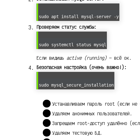
sudo apt install mysql-server -y
Проверяем статус службы:
sudo systemctl status mysql
Если видишь
active (running)
— всё ок.
Безопасная настройка (очень важно!):
sudo mysql_secure_installation
Устанавливаем пароль root (если не 
Удаляем анонимных пользователей.
Запрещаем root-доступ удалённо (есл
Удаляем тестовую БД.