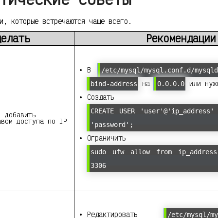
и, которые встречаются чаще всего.
делать
Рекомендации
В
/etc/mysql/mysql.conf.d/mysqld
на
или нуж
bind-address
0.0.0.0
Создать пользо
CREATE USER 'user'@'ip_address'
, добавить
авом доступа по IP
'password';
Ограничить fir
sudo ufw allow from ip_addres
3306
Редактировать
/etc/mysql/my