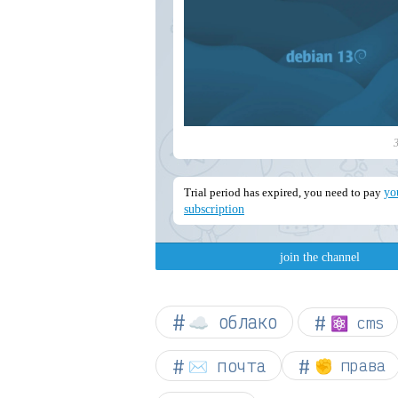
☁︎ облако
⚛ cms
✉️ почта
✊ права