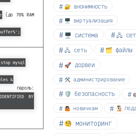
🔐 анонимность
(до 70% RAM
e
🖥️ виртуализация
buffer%';
🖥️ система
🖧 се
🗂️ файлы
🖧 сеть
 stop mysql
🚀 дорвеи
🛠️ администрирование
bles &
роль:
🛡️ безопасность
IDENTIFIED BY
🤷🏽 новичкам
🧏🏻 по
🧐 мониторинг