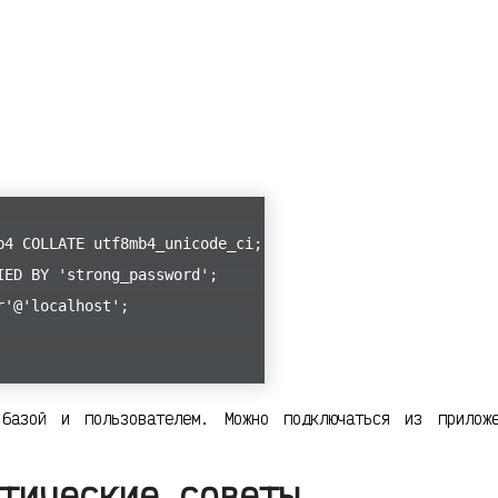
b4 COLLATE utf8mb4_unicode_ci;
IED BY 'strong_password';
r'@'localhost';
азой и пользователем. Можно подключаться из приложе
тические советы