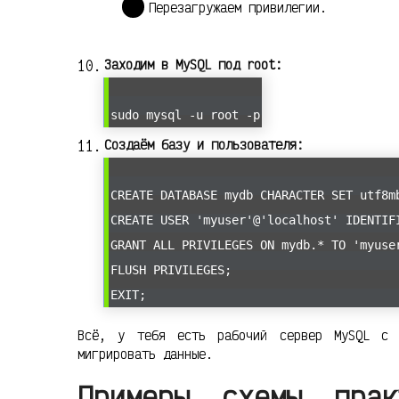
Перезагружаем привилегии.
Заходим в MySQL под root:
sudo mysql -u root -p
Создаём базу и пользователя:
CREATE DATABASE mydb CHARACTER SET utf8m
CREATE USER 'myuser'@'localhost' IDENTIF
GRANT ALL PRIVILEGES ON mydb.* TO 'myuse
FLUSH PRIVILEGES;
EXIT;
Всё, у тебя есть рабочий сервер MySQL с б
мигрировать данные.
Примеры, схемы, прак