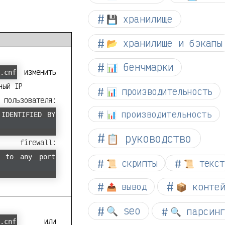
💾 хранилище
📂 хранилище и бэкапы
📊 бенчмарки
изменить
.cnf
ный IP
📊 производительность
вателя:
📊 производительность
 IDENTIFIED BY
📋 руководство
ewall:
s to any port
📜 скрипты
📜 текст
📦 конте
📤 вывод
🔍 seo
🔍 парсин
или
.cnf