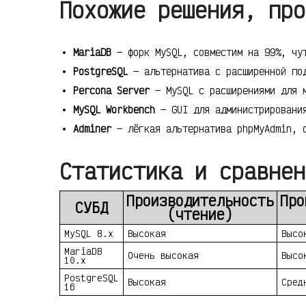
Похожие решения, про
MariaDB
— форк MySQL, совместим на 99%, чу
PostgreSQL
— альтернатива с расширенной по
Percona Server
— MySQL с расширениями для 
MySQL Workbench
— GUI для администрировани
Adminer
— лёгкая альтернатива phpMyAdmin, 
Статистика и сравнен
Производительность
Про
СУБД
(чтение)
MySQL 8.x
Высокая
Высо
MariaDB
Очень высокая
Высо
10.x
PostgreSQL
Высокая
Сред
16