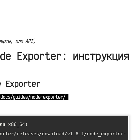
ерты, или API)
de Exporter: инструкция
e Exporter
/docs/guides/node-exporter/
ля x86_64)

orter/releases/download/v1.8.1/node_exporter-