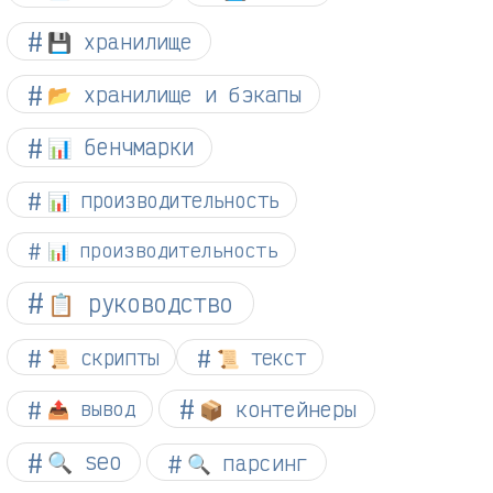
💾 хранилище
📂 хранилище и бэкапы
📊 бенчмарки
📊 производительность
📊 производительность
📋 руководство
📜 скрипты
📜 текст
📦 контейнеры
📤 вывод
🔍 seo
🔍 парсинг