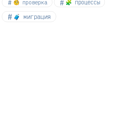
🧐 проверка
🧩 процессы
🧳 миграция