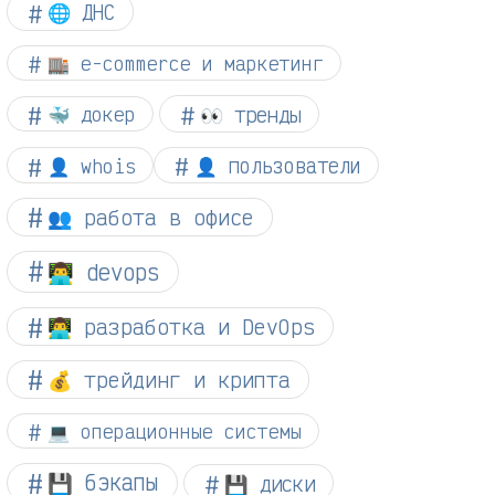
🌐 ДНС
🏬 e-commerce и маркетинг
👀 тренды
🐳 докер
👤 whois
👤 пользователи
👥 работа в офисе
👨‍💻 devops
👨‍💻 разработка и DevOps
💰 трейдинг и крипта
💻 операционные системы
💾 бэкапы
💾 диски