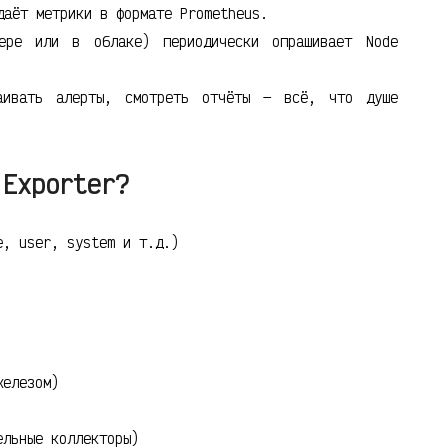
даёт метрики в формате Prometheus.
ре или в облаке) периодически опрашивает Node
аивать алерты, смотреть отчёты — всё, что душе
 Exporter?
e, user, system и т.д.)
железом)
ельные коллекторы)