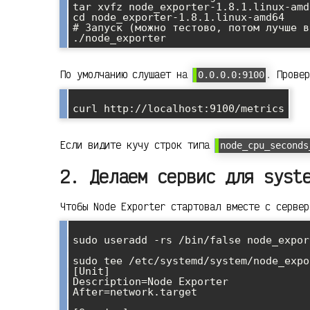
tar xvfz node_exporter-1.8.1.linux-amd
cd node_exporter-1.8.1.linux-amd64

# Запуск (можно тестово, потом лучше в
По умолчанию слушает на
. Провер
0.0.0.0:9100
Если видите кучу строк типа
node_cpu_seconds
2. Делаем сервис для syst
Чтобы Node Exporter стартовал вместе с сервер
sudo useradd -rs /bin/false node_export
sudo tee /etc/systemd/system/node_expo
[Unit]

Description=Node Exporter

After=network.target
