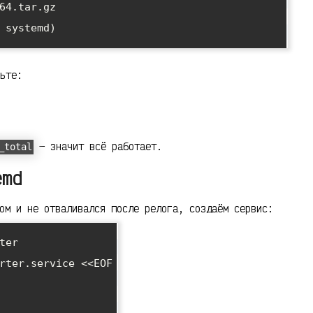
64.tar.gz

 systemd)

ьте:
— значит всё работает.
_total
emd
ом и не отваливался после релога, создаём сервис:
er

rter.service <<EOF
