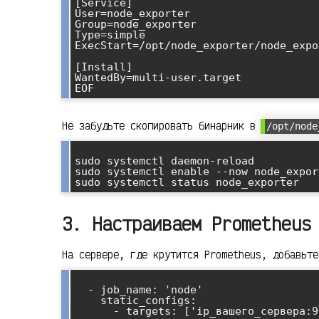
[Service]

User=node_exporter

Group=node_exporter

Type=simple

ExecStart=/opt/node_exporter/node_expor
[Install]

WantedBy=multi-user.target

Не забудьте скопировать бинарник в
/opt/node
sudo systemctl daemon-reload

sudo systemctl enable --now node_export
3. Настраиваем Prometheus
На сервере, где крутится Prometheus, добавьт
  - job_name: 'node'

    static_configs:
