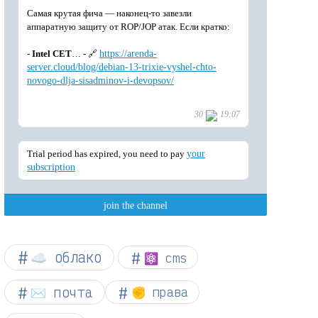
☁︎ облако
⚛ cms
✉️ почта
✊ права