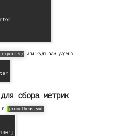
ter

или куда вам удобно.
_exporter/
er

 для сбора метрик
е в
:
prometheus.yml