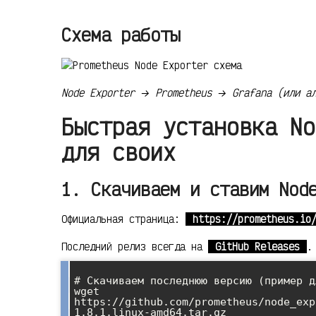
Схема работы
Node Exporter → Prometheus → Grafana (или ал
Быстрая установка No
для своих
1. Скачиваем и ставим Nod
Официальная страница:
https://prometheus.io
Последний релиз всегда на
GitHub Releases
.
# Скачиваем последнюю версию (пример д
wget 
https://github.com/prometheus/node_exp
1.8.1.linux-amd64.tar.gz
