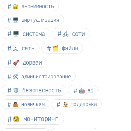
🔐 анонимность
🖥️ виртуализация
🖥️ система
🖧 сети
🗂️ файлы
🖧 сеть
🚀 дорвеи
🛠️ администрирование
🛡️ безопасность
🤖 ai
🤷🏽 новичкам
🧏🏻 поддержка
🧐 мониторинг