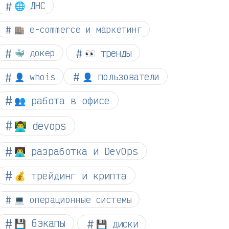
🌐 ДНС
🏬 e-commerce и маркетинг
👀 тренды
🐳 докер
👤 whois
👤 пользователи
👥 работа в офисе
👨‍💻 devops
👨‍💻 разработка и DevOps
💰 трейдинг и крипта
💻 операционные системы
💾 бэкапы
💾 диски