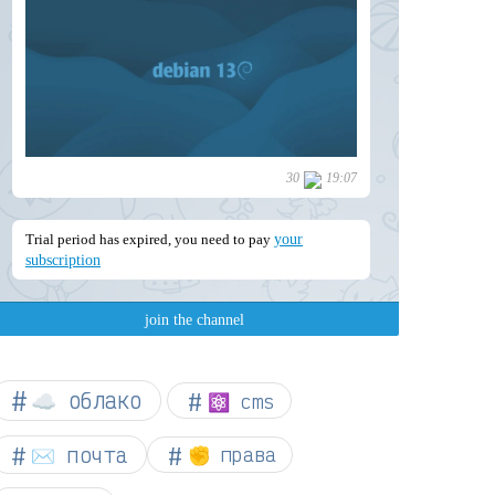
☁︎ облако
⚛ cms
✉️ почта
✊ права