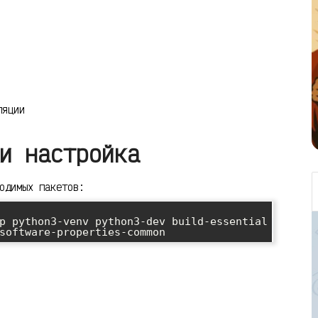
ляции
и настройка
одимых пакетов:
p python3-venv python3-dev build-essential
