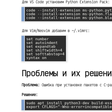
Для VS Code установим Python Extension Pack:
code --install-extension ms-python.pyth
code --install-extension ms-python.flak
Для Vim/Neovim добавим в ~/.vimrc:
set number

set autoindent

set expandtab

set shiftwidth=4

set softtabstop=4

Проблемы и их решени
Проблема:
Ошибка при установке пакетов с C-ра
Решение:
sudo apt install python3-dev build-ess