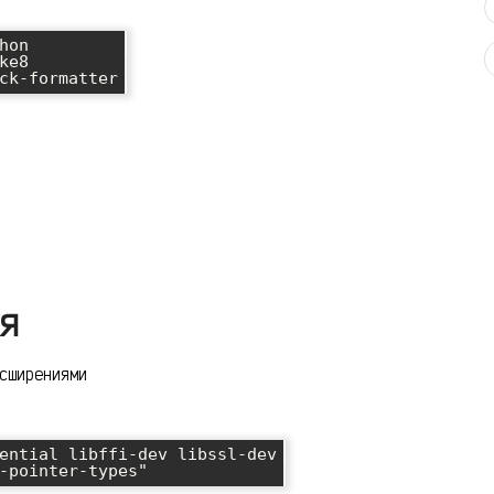
on

e8

я
сширениями
ential libffi-dev libssl-dev
