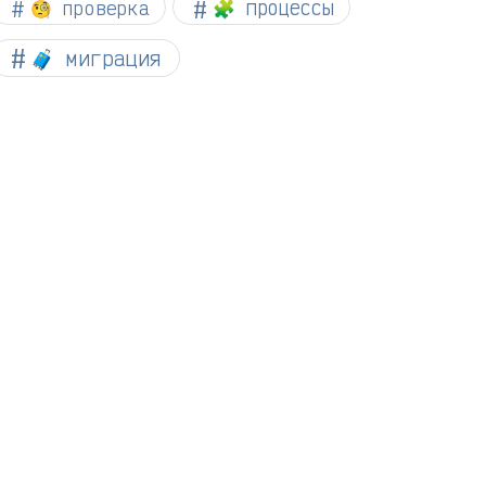
🧐 проверка
🧩 процессы
🧳 миграция