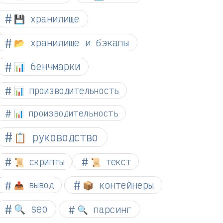
💾 хранилище
📂 хранилище и бэкапы
📊 бенчмарки
📊 производительность
📊 производительность
📋 руководство
📜 скрипты
📜 текст
📦 контейнеры
📤 вывод
🔍 seo
🔍 парсинг