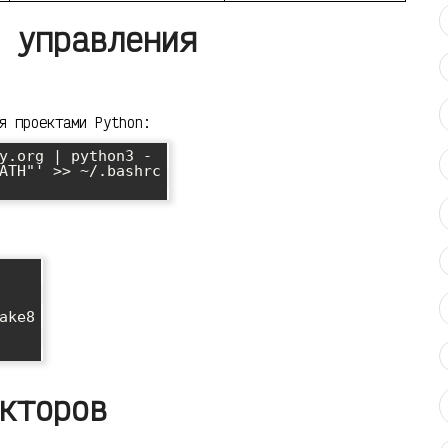
 управления
я проектами Python:
y.org | python3 -

ATH"' >> ~/.bashrc

ke8

кторов