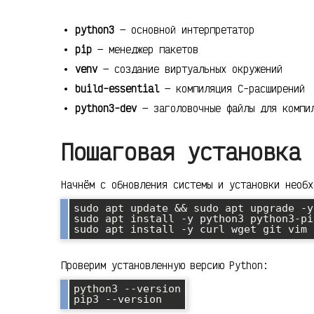
python3
— основной интерпретатор
pip
— менеджер пакетов
venv
— создание виртуальных окружений
build-essential
— компиляция C-расширений
python3-dev
— заголовочные файлы для компи
Пошаговая установка 
Начнём с обновления системы и установки необх
sudo apt update && sudo apt upgrade -y

sudo apt install -y python3 python3-pi
Проверим установленную версию Python:
python3 --version
