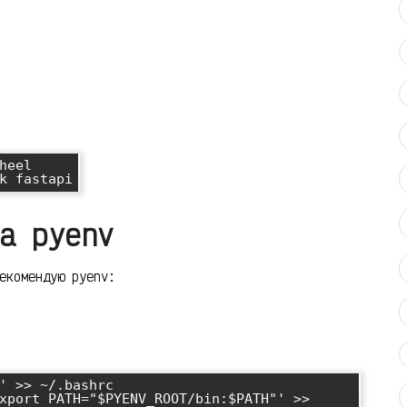
eel

а pyenv
екомендую pyenv:
' >> ~/.bashrc

xport PATH="$PYENV_ROOT/bin:$PATH"' >> 