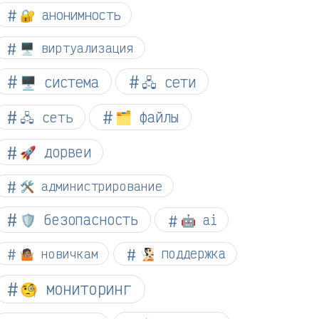
🔐 анонимность
🖥️ виртуализация
🖥️ система
🖧 сети
🗂️ файлы
🖧 сеть
🚀 дорвеи
🛠️ администрирование
🛡️ безопасность
🤖 ai
🤷🏽 новичкам
🧏🏻 поддержка
🧐 мониторинг