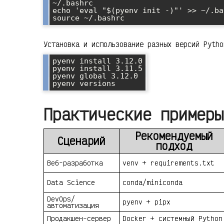
~/.bashrc

echo 'eval "$(pyenv init -)"' >> ~/.bas
Установка и использование разных версий Pytho
pyenv install 3.12.0

pyenv install 3.11.5

pyenv global 3.12.0

Практические примеры
Рекомендуемый
Сценарий
подход
Веб-разработка
venv + requirements.txt
Data Science
conda/miniconda
DevOps/
pyenv + pipx
автоматизация
Продакшен-сервер
Docker + системный Python