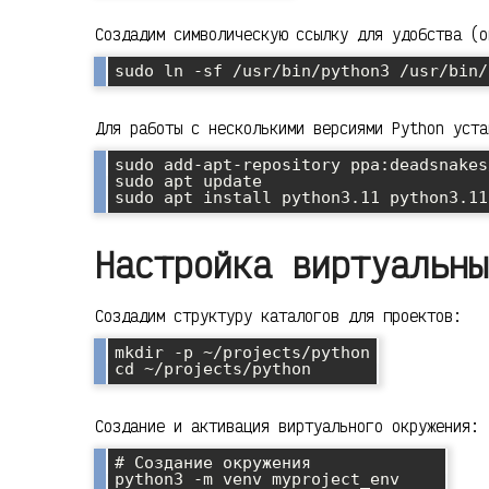
Создадим символическую ссылку для удобства (о
Для работы с несколькими версиями Python уста
sudo add-apt-repository ppa:deadsnakes/
sudo apt update

Настройка виртуальны
Создадим структуру каталогов для проектов:
mkdir -p ~/projects/python

Создание и активация виртуального окружения:
# Создание окружения

python3 -m venv myproject_env
