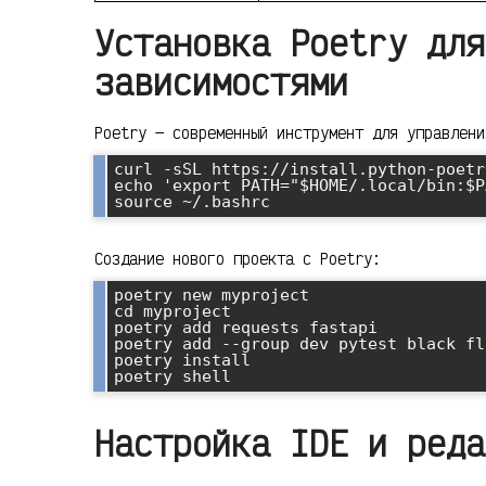
Установка Poetry для
зависимостями
Poetry — современный инструмент для управлени
curl -sSL https://install.python-poetr
echo 'export PATH="$HOME/.local/bin:$P
Создание нового проекта с Poetry:
poetry new myproject

cd myproject

poetry add requests fastapi

poetry add --group dev pytest black fla
poetry install

Настройка IDE и реда