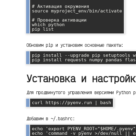
# Активация окружения

source myproject_env/bin/activate

# Проверка активации

which python

Обновим pip и установим основные пакеты:
pip install --upgrade pip setuptools wh
Установка и настройк
Для продвинутого управления версиями Python р
Добавим в ~/.bashrc:
echo 'export PYENV_ROOT="$HOME/.pyenv"
echo 'command -v pyenv >/dev/null || e