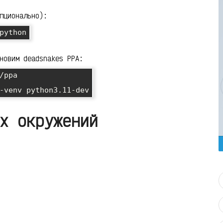
пционально):
новим deadsnakes PPA:
ppa

х окружений