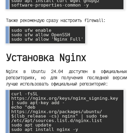
sudo apt install curl wget gnupg2 
Также рекомендую сразу настроить firewall:
sudo ufw enable

sudo ufw allow OpenSSH

Установка Nginx
Nginx в Ubuntu 24.04 доступен в официальных
репозиториях, но для получения последней версии
лучше использовать официальный репозиторий:
curl -fsSL 
https://nginx.org/keys/nginx_signing.key 
| sudo apt-key add -

echo "deb 
https://nginx.org/packages/ubuntu/ 
$(lsb_release -cs) nginx" | sudo tee 
/etc/apt/sources.list.d/nginx.list

sudo apt update
