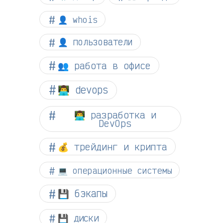
👤 whois
👤 пользователи
👥 работа в офисе
👨‍💻 devops
👨‍💻 разработка и
DevOps
💰 трейдинг и крипта
💻 операционные системы
💾 бэкапы
💾 диски