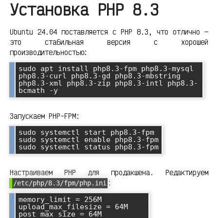
Установка PHP 8.3
Ubuntu 24.04 поставляется с PHP 8.3, что отлично —
это стабильная версия с хорошей
производительностью:
sudo apt install php8.3-fpm php8.3-mysql 
php8.3-curl php8.3-gd php8.3-mbstring 
php8.3-xml php8.3-zip php8.3-intl php8.3-
Запускаем PHP-FPM:
sudo systemctl start php8.3-fpm

sudo systemctl enable php8.3-fpm

Настраиваем PHP для продакшена. Редактируем
:
/etc/php/8.3/fpm/php.ini
memory_limit = 256M

upload_max_filesize = 64M

post_max_size = 64M
