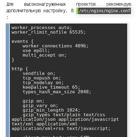
Для высоконагруженных проектов рекомендую
дополнительную настройку. В
/etc/nginx/nginx.conf
:
worker_processes auto;

worker_rlimit_nofile 65535;

events {

    worker_connections 4096;

    use epoll;

    multi_accept on;

}

http {

    sendfile on;

    tcp_nopush on;

    tcp_nodelay on;

    keepalive_timeout 65;

    types_hash_max_size 2048;

    gzip on;

    gzip_vary on;

    gzip_min_length 1024;

    gzip_types text/plain text/css 
application/json application/javascript 
text/xml application/xml 
application/xml+rss text/javascript;
