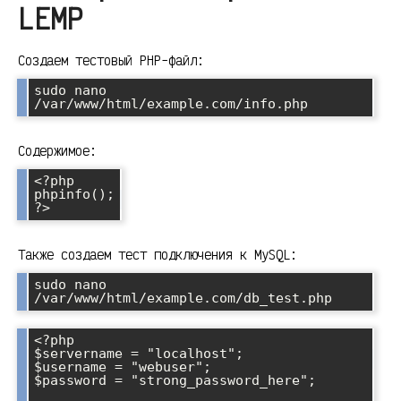
LEMP
Создаем тестовый PHP-файл:
sudo nano 
Содержимое:
<?php

phpinfo();

Также создаем тест подключения к MySQL:
sudo nano 
<?php

$servername = "localhost";

$username = "webuser";

$password = "strong_password_here";
