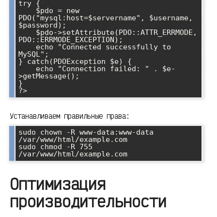
try {

    $pdo = new 
PDO("mysql:host=$servername", $username, 
$password);

    $pdo->setAttribute(PDO::ATTR_ERRMODE, 
PDO::ERRMODE_EXCEPTION);

    echo "Connected successfully to 
MySQL";

} catch(PDOException $e) {

    echo "Connection failed: " . $e-
>getMessage();

}

Устанавливаем правильные права:
sudo chown -R www-data:www-data 
/var/www/html/example.com

sudo chmod -R 755 
Оптимизация
производительности