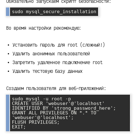
Обязательно запускаем скрипт безопасности:
Во время настройки рекомендую:
Установить пароль для root (сложный!)
Удалить анонимных пользователей
Запретить удаленное подключение root
Удалить тестовую базу данных
Создаем пользователя для веб-приложений:
sudo mysql -u root -p

CREATE USER 'webuser'@'localhost' 
IDENTIFIED BY 'strong_password_here';

GRANT ALL PRIVILEGES ON *.* TO 
'webuser'@'localhost';

FLUSH PRIVILEGES;
