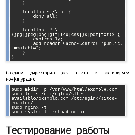
    }

    location ~ /\.ht {

        deny all;

    }

    location ~* \.
(jpg|jpeg|png|gif|ico|css|js|pdf|txt)$ {

        expires 1y;

        add_header Cache-Control "public, 
immutable";

    }

Создаем директорию для сайта и активируем
конфигурацию:
sudo mkdir -p /var/www/html/example.com

sudo ln -s /etc/nginx/sites-
available/example.com /etc/nginx/sites-
enabled/

sudo nginx -t

Тестирование работы