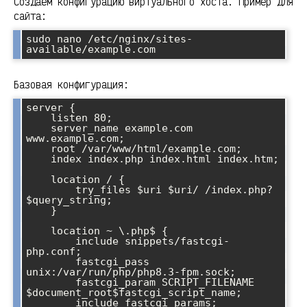
Создаем конфигурацию виртуального хоста. Пример для
сайта:
sudo nano /etc/nginx/sites-
Базовая конфигурация:
server {

    listen 80;

    server_name example.com 
www.example.com;

    root /var/www/html/example.com;

    index index.php index.html index.htm;

    location / {

        try_files $uri $uri/ /index.php?
$query_string;

    }

    location ~ \.php$ {

        include snippets/fastcgi-
php.conf;

        fastcgi_pass 
unix:/var/run/php/php8.3-fpm.sock;

        fastcgi_param SCRIPT_FILENAME 
$document_root$fastcgi_script_name;

        include fastcgi_params;
