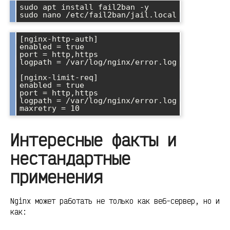
sudo apt install fail2ban -y

[nginx-http-auth]

enabled = true

port = http,https

logpath = /var/log/nginx/error.log

[nginx-limit-req]

enabled = true

port = http,https

logpath = /var/log/nginx/error.log

Интересные факты и
нестандартные
применения
Nginx может работать не только как веб-сервер, но и
как: