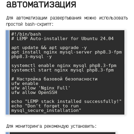
автоматизация
Для автоматизации развертывания можно использовать
простой bash-скрипт:
#!/bin/bash

# LEMP Auto-installer for Ubuntu 24.04

apt update && apt upgrade -y

apt install nginx mysql-server php8.3-fpm 
php8.3-mysql -y

systemctl enable nginx mysql php8.3-fpm

systemctl start nginx mysql php8.3-fpm

# Настройка базовой безопасности

ufw enable

ufw allow 'Nginx Full'

ufw allow OpenSSH

echo "LEMP stack installed successfully!"

echo "Don't forget to run 
Для мониторинга рекомендую установить: