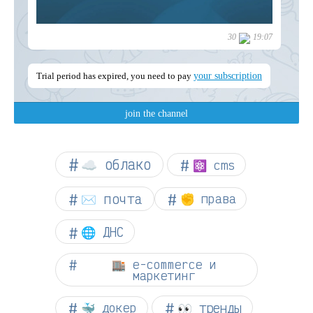
☁︎ облако
⚛ cms
✉️ почта
✊ права
🌐 ДНС
🏬 e-commerce и
маркетинг
👀 тренды
🐳 докер