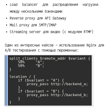
Load balancer для распределения нагрузки
между несколькими бэкендами
Reverse proxy для API Gateway
Mail proxy для SMTP/IMAP
Streaming server для видео (с модулем RTMP)
Один из интересных кейсов — использование Nginx для
A/B тестирования с помощью переменных:
split_clients $remote_addr $variant {

    50%     "A";

    50%     "B";

}

location / {

    if ($variant = "A") {

        proxy_pass http://backend_a;

    }

    if ($variant = "B") {

        proxy_pass http://backend_b;

    }
