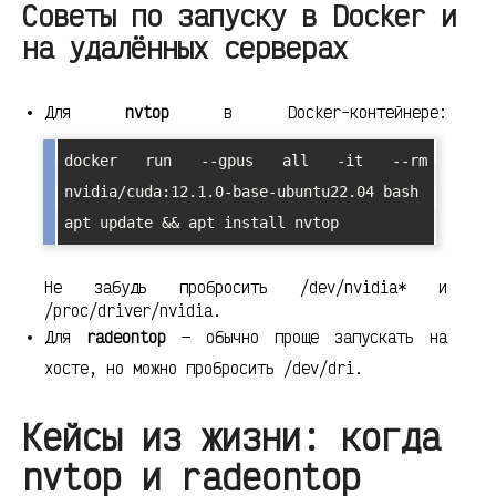
Советы по запуску в Docker и
на удалённых серверах
Для
nvtop
в Docker-контейнере:
docker run --gpus all -it --rm 
nvidia/cuda:12.1.0-base-ubuntu22.04 bash

apt update && apt install nvtop
Не забудь пробросить /dev/nvidia* и
/proc/driver/nvidia.
Для
radeontop
— обычно проще запускать на
хосте, но можно пробросить /dev/dri.
Кейсы из жизни: когда
nvtop и radeontop