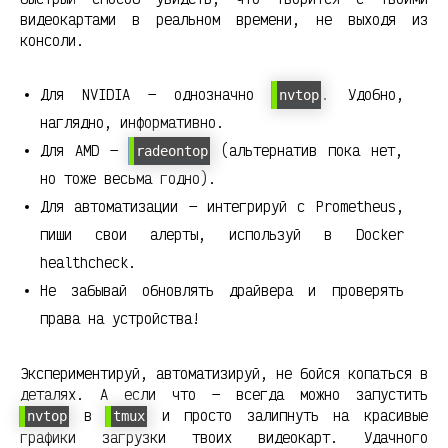
видеокартами в реальном времени, не выходя из
консоли.
Для NVIDIA — однозначно
. Удобно,
nvtop
наглядно, информативно.
Для AMD —
(альтернатив пока нет,
radeontop
но тоже весьма годно).
Для автоматизации — интегрируй с Prometheus,
пиши свои алерты, используй в Docker
healthcheck.
Не забывай обновлять драйвера и проверять
права на устройства!
Экспериментируй, автоматизируй, не бойся копаться в
деталях. А если что — всегда можно запустить
в
и просто залипнуть на красивые
nvtop
tmux
графики загрузки твоих видеокарт. Удачного