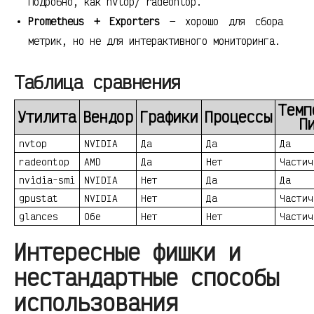
подробно, как nvtop/ radeontop.
Prometheus + Exporters
— хорошо для сбора
метрик, но не для интерактивного мониторинга.
Таблица сравнения
Темп
Утилита
Вендор
Графики
Процессы
П
nvtop
NVIDIA
Да
Да
Да
radeontop
AMD
Да
Нет
Частич
nvidia-smi
NVIDIA
Нет
Да
Да
gpustat
NVIDIA
Нет
Да
Частич
glances
Обе
Нет
Нет
Частич
Интересные фишки и
нестандартные способы
использования