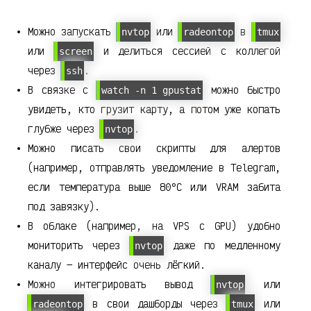
Можно запускать
или
в
nvtop
radeontop
tmux
или
и делиться сессией с коллегой
screen
через
.
ssh
В связке с
можно быстро
watch -n 1 gpustat
увидеть, кто грузит карту, а потом уже копать
глубже через
.
nvtop
Можно писать свои скрипты для алертов
(например, отправлять уведомление в Telegram,
если температура выше 80°C или VRAM забита
под завязку).
В облаке (например, на VPS с GPU) удобно
мониторить через
даже по медленному
nvtop
каналу — интерфейс очень лёгкий.
Можно интегрировать вывод
или
nvtop
в свои дашборды через
или
radeontop
tmux