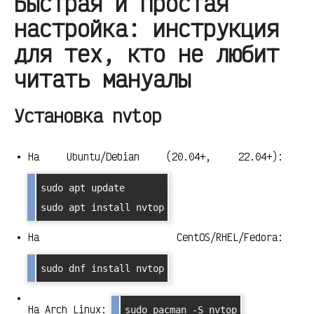
Быстрая и простая
настройка: инструкция
для тех, кто не любит
читать мануалы
Установка nvtop
На Ubuntu/Debian (20.04+, 22.04+):
sudo apt update

sudo apt install nvtop
На CentOS/RHEL/Fedora:
sudo dnf install nvtop
На Arch Linux:
sudo pacman -S nvtop