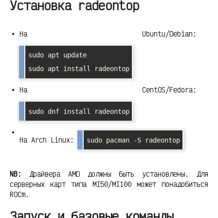
Установка radeontop
На Ubuntu/Debian:
sudo apt update

sudo apt install radeontop
На CentOS/Fedora:
sudo dnf install radeontop
На Arch Linux:
sudo pacman -S radeontop
NB:
Драйвера AMD должны быть установлены. Для
серверных карт типа MI50/MI100 может понадобиться
ROCm.
Запуск и базовые команды