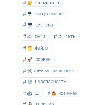
🔐 анонимность
🖥️ виртуализация
🖥️ система
🖧 сети
🖧 сеть
🗂️ файлы
🚀 дорвеи
🛠️ администрирование
🛡️ безопасность
🤖 ai
🤷🏽 новичкам
🧏🏻 поддержка