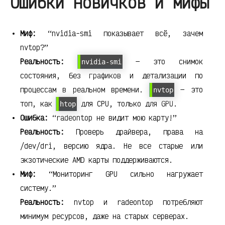
Ошибки новичков и мифы
Миф:
“nvidia-smi показывает всё, зачем
nvtop?”
Реальность:
— это снимок
nvidia-smi
состояния, без графиков и детализации по
процессам в реальном времени.
— это
nvtop
топ, как
для CPU, только для GPU.
htop
Ошибка:
“radeontop не видит мою карту!”
Реальность:
Проверь драйвера, права на
/dev/dri, версию ядра. Не все старые или
экзотические AMD карты поддерживаются.
Миф:
“Мониторинг GPU сильно нагружает
систему.”
Реальность:
nvtop и radeontop потребляют
минимум ресурсов, даже на старых серверах.