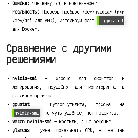
Ошибка:
“Не вижу GPU в контейнере!”
Реальность:
Проверь проброс /dev/nvidia* (или
/dev/dri для AMD), используй флаг
--gpus all
для Docker.
Сравнение с другими
решениями
nvidia-smi
— хорошо для скриптов и
логирования, неудобно для мониторинга в
реальном времени.
gpustat
— Python-утилита, похожа на
, но чуть удобнее; нет графиков.
nvidia-smi
watch nvidia-smi
— костыль, а не решение.
glances
— умеет показывать GPU, но не так