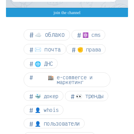
☁︎ облако
⚛ cms
✉️ почта
✊ права
🌐 ДНС
🏬 e-commerce и
маркетинг
👀 тренды
🐳 докер
👤 whois
👤 пользователи