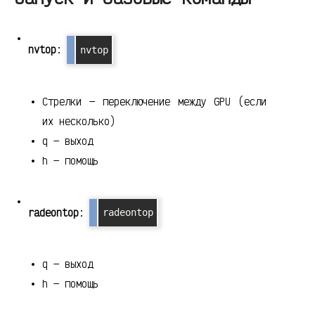
nvtop
:
nvtop
Стрелки — переключение между GPU (если
их несколько)
q — выход
h — помощь
radeontop
:
radeontop
q — выход
h — помощь