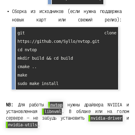
Сборка из исходников (если нужна поддержка
новых карт или свежий релиз):
git clone 
https://github.com/Syllo/nvtop.git

cd nvtop

mkdir build && cd build

cmake ..

make

sudo make install
NB:
Для работы
нужны драйвера NVIDIA и
nvtop
установленная
. В облаке или на голом
libnvml
сервере — не забудь установить
и
nvidia-driver
.
nvidia-utils