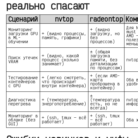
реально спасают
Сценарий
nvtop
radeontop
Ком
Для 
Мониторинг
+ (видно
must
загрузки GPU
+ (видно процессы,
загрузку, но
AMD 
в ML-
память, графики)
без
поле
обучении
процессов)
мень
± (общая
+ (видно, какой
загрузка
Поиск утечек
процесс сколько
памяти, без
nvto
VRAM
занимает)
детализации
по процессам)
+ (если AMD-
Тестирование
+ (легко смотреть,
карта
Оба 
контейнеров
что происходит
проброшена в
удоб
с GPU
внутри контейнера)
контейнер)
±
Диагностика
+ (температура,
(температура
nvto
перегрева
энергопотребление)
есть, но не
инфо
всегда)
Мониторинг в
+ (ssh, tmux
+ (ssh, tmux — всё
облаке (без
— всё
Оба 
работает)
GUI)
работает)