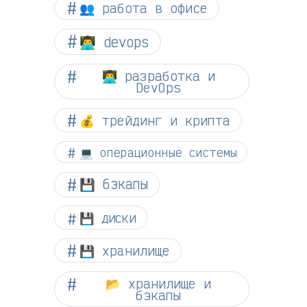
👥 работа в офисе
👨‍💻 devops
👨‍💻 разработка и
DevOps
💰 трейдинг и крипта
💻 операционные системы
💾 бэкапы
💾 диски
💾 хранилище
📂 хранилище и
бэкапы