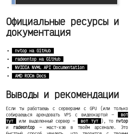
Официальные ресурсы и
документация
nvtop на GitHub
radeontop на GitHub
NVIDIA NVML API Documentation
AMD ROCm Docs
Выводы и рекомендации
Если ты работаешь с серверами с GPU (или только
собираешься арендовать VPS с видеокартой —
вот
тут
или выделенный сервер —
вот тут
), то
nvtop
и
radeontop
— маст-хэв в твоём арсенале. Это
быстрый способ увидеть, что творится с твоими