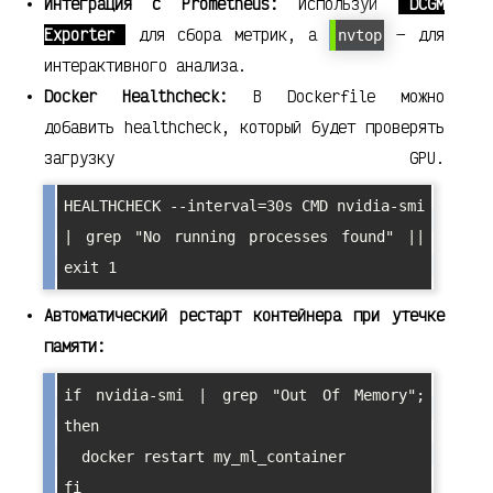
Интеграция с Prometheus:
Используй
DCGM
Exporter
для сбора метрик, а
— для
nvtop
интерактивного анализа.
Docker Healthcheck:
В Dockerfile можно
добавить healthcheck, который будет проверять
загрузку GPU.
HEALTHCHECK --interval=30s CMD nvidia-smi 
| grep "No running processes found" || 
exit 1
Автоматический рестарт контейнера при утечке
памяти:
if nvidia-smi | grep "Out Of Memory"; 
then

  docker restart my_ml_container
