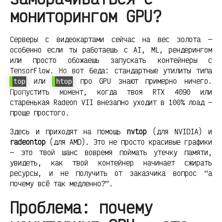
мониторингом GPU?
Серверы с видеокартами сейчас на вес золота —
особенно если ты работаешь с AI, ML, рендерингом
или просто обожаешь запускать контейнеры с
TensorFlow. Но вот беда: стандартные утилиты типа
или
про GPU знают примерно ничего.
top
htop
Пропустить момент, когда твоя RTX 4090 или
старенькая Radeon VII внезапно уходит в 100% лоад —
проще простого.
Здесь и приходят на помощь
nvtop
(для NVIDIA) и
radeontop
(для AMD). Это не просто красивые графики
— это твой шанс вовремя поймать утечку памяти,
увидеть, как твой контейнер начинает сжирать
ресурсы, и не получить от заказчика вопрос “а
почему всё так медленно?”.
Проблема: почему