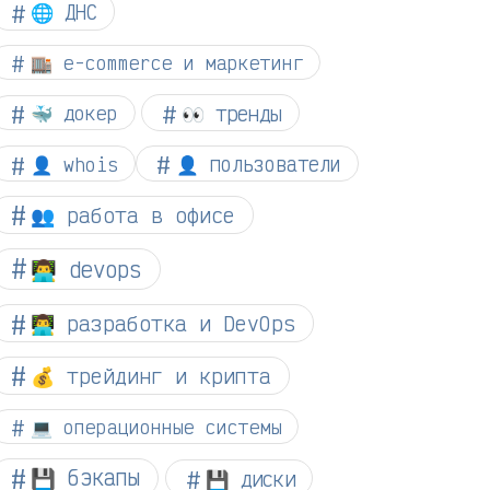
🌐 ДНС
🏬 e-commerce и маркетинг
👀 тренды
🐳 докер
👤 whois
👤 пользователи
👥 работа в офисе
👨‍💻 devops
👨‍💻 разработка и DevOps
💰 трейдинг и крипта
💻 операционные системы
💾 бэкапы
💾 диски