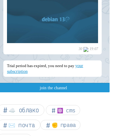
☁︎ облако
⚛ cms
✉️ почта
✊ права