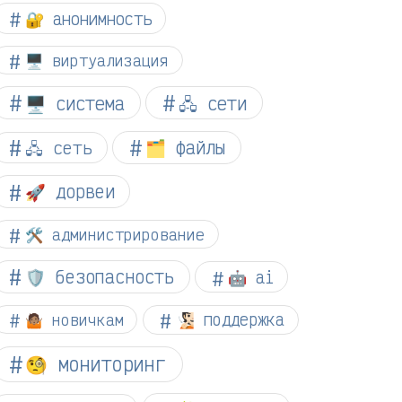
🔐 анонимность
🖥️ виртуализация
🖥️ система
🖧 сети
🗂️ файлы
🖧 сеть
🚀 дорвеи
🛠️ администрирование
🛡️ безопасность
🤖 ai
🤷🏽 новичкам
🧏🏻 поддержка
🧐 мониторинг