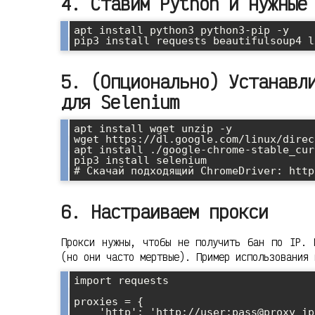
4. Ставим Python и нужные
apt install python3 python3-pip -y

5. (Опционально) Устанавл
для Selenium
apt install wget unzip -y

wget https://dl.google.com/linux/direc
apt install ./google-chrome-stable_cur
pip3 install selenium

6. Настраиваем прокси
Прокси нужны, чтобы не получить бан по IP. 
(но они часто мертвые). Пример использования 
import requests

proxies = {

    'http': 'http://user:pass@proxy_ip:proxy_port',
