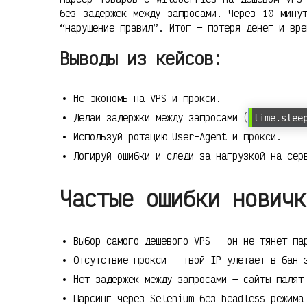
без задержек между запросами. Через 10 мину
“нарушение правил”. Итог — потеря денег и вре
Выводы из кейсов:
Не экономь на VPS и прокси.
Делай задержки между запросами (
time.slee
Используй ротацию User-Agent и прокси.
Логируй ошибки и следи за нагрузкой на сер
Частые ошибки новичк
Выбор самого дешевого VPS — он не тянет па
Отсутствие прокси — твой IP улетает в бан 
Нет задержек между запросами — сайты палят
Парсинг через Selenium без headless режима