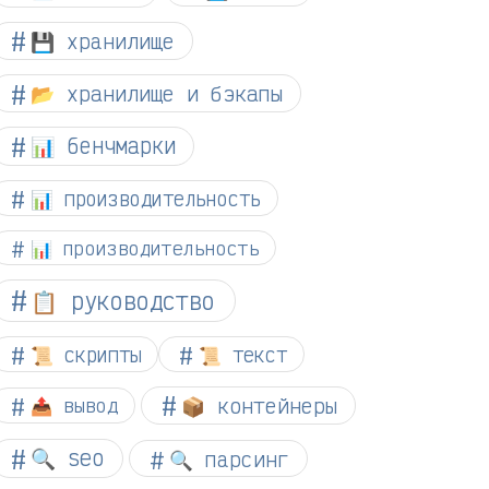
💾 хранилище
📂 хранилище и бэкапы
📊 бенчмарки
📊 производительность
📊 производительность
📋 руководство
📜 скрипты
📜 текст
📦 контейнеры
📤 вывод
🔍 seo
🔍 парсинг