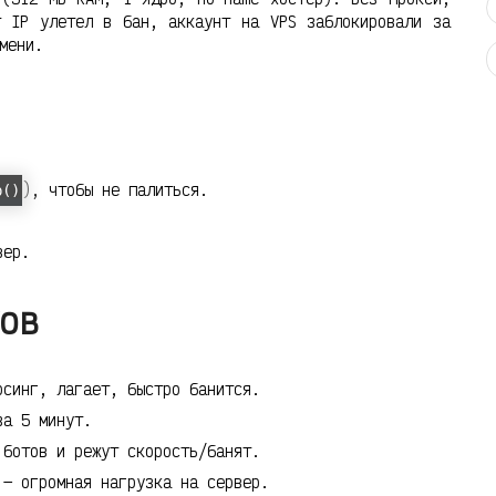
т IP улетел в бан, аккаунт на VPS заблокировали за
мени.
), чтобы не палиться.
p()
вер.
ов
рсинг, лагает, быстро банится.
за 5 минут.
 ботов и режут скорость/банят.
 — огромная нагрузка на сервер.