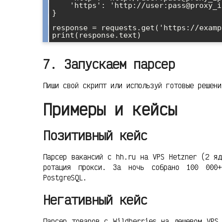
    'https': 'http://user:pass@proxy_ip:proxy_port'

}

response = requests.get('https://examp
7. Запускаем парсер
Пиши свой скрипт или используй готовые решен
Примеры и кейсы
Позитивный кейс
Парсер вакансий с hh.ru на VPS Hetzner (2 яд
ротация прокси. За ночь собрано 100 000+
PostgreSQL.
Негативный кейс
Парсер товаров с Wildberries на дешевом VPS