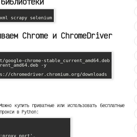
 библиотеки
иваем Chrome и ChromeDriver
t/google-chrome-stable_current_amd64.deb

rent_amd64.deb -y

Можно купить приватные или использовать бесплатные
прокси в Python: