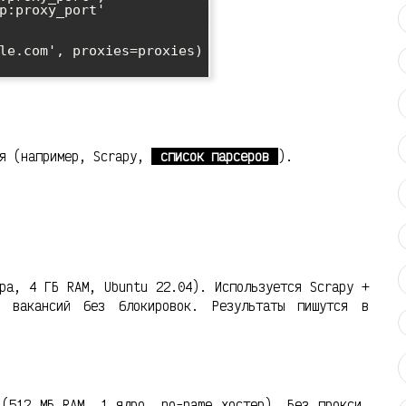
le.com', proxies=proxies)

ия (например, Scrapy,
список парсеров
).
ра, 4 ГБ RAM, Ubuntu 22.04). Используется Scrapy +
 вакансий без блокировок. Результаты пишутся в
 (512 МБ RAM, 1 ядро, no-name хостер). Без прокси,