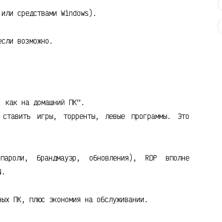
 или средствами Windows).
если возможно.
 как на домашний ПК”.
тавить игры, торренты, левые программы. Это
ароли, брандмауэр, обновления), RDP вполне
N.
ых ПК, плюс экономия на обслуживании.