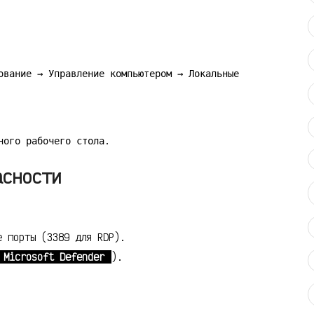
ование → Управление компьютером → Локальные
.
ного рабочего стола
асности
е порты (3389 для RDP).
Microsoft Defender
).