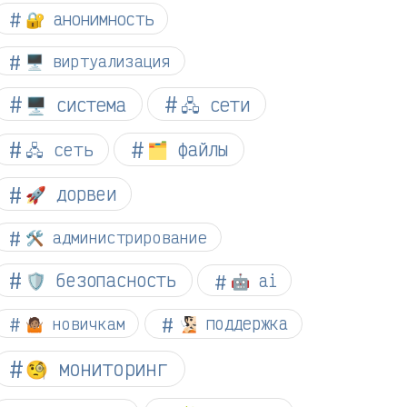
🔐 анонимность
🖥️ виртуализация
🖥️ система
🖧 сети
🗂️ файлы
🖧 сеть
🚀 дорвеи
🛠️ администрирование
🛡️ безопасность
🤖 ai
🤷🏽 новичкам
🧏🏻 поддержка
🧐 мониторинг