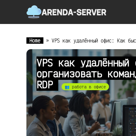
Home
»
VPS как удалённый офис: Как бы
VPS как удалённый 
организовать коман
RDP
👥 работа в офисе