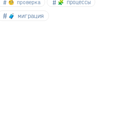
🧐 проверка
🧩 процессы
🧳 миграция