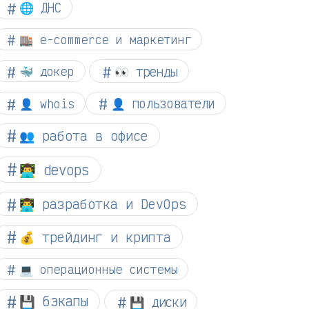
🌐 ДНС
🏬 e-commerce и маркетинг
👀 тренды
🐳 докер
👤 whois
👤 пользователи
👥 работа в офисе
👨‍💻 devops
👨‍💻 разработка и DevOps
💰 трейдинг и крипта
💻 операционные системы
💾 бэкапы
💾 диски