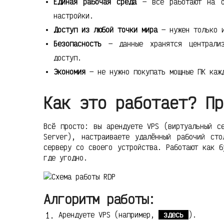
Единая рабочая среда
— все работают на од
настройки.
Доступ из любой точки мира
— нужен только и
Безопасность
— данные хранятся централиз
доступ.
Экономия
— не нужно покупать мощные ПК кажд
Как это работает? Пр
Всё просто: вы арендуете VPS (виртуальный с
Server), настраиваете удалённый рабочий ст
серверу со своего устройства. Работают как б
где угодно.
Алгоритм работы:
Арендуете VPS (например,
здесь
).