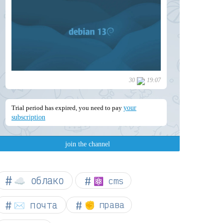
☁︎ облако
⚛ cms
✉️ почта
✊ права