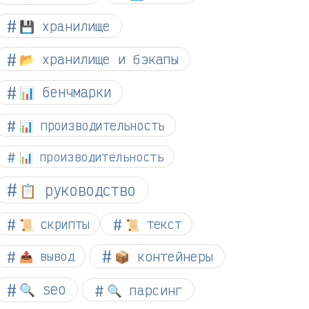
💾 хранилище
📂 хранилище и бэкапы
📊 бенчмарки
📊 производительность
📊 производительность
📋 руководство
📜 скрипты
📜 текст
📦 контейнеры
📤 вывод
🔍 seo
🔍 парсинг