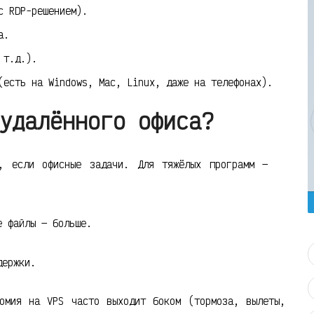
с RDP-решением).
а.
 т.д.).
(есть на Windows, Mac, Linux, даже на телефонах).
удалённого офиса?
, если офисные задачи. Для тяжёлых программ —
е файлы — больше.
держки.
омия на VPS часто выходит боком (тормоза, вылеты,