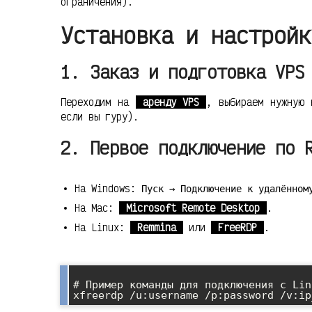
ограничения).
Установка и настройк
1. Заказ и подготовка VPS
Переходим на
аренду VPS
, выбираем нужную 
если вы гуру).
2. Первое подключение по 
На Windows:
Пуск → Подключение к удалённом
На Mac:
Microsoft Remote Desktop
.
На Linux:
Remmina
или
FreeRDP
.
# Пример команды для подключения с Linu